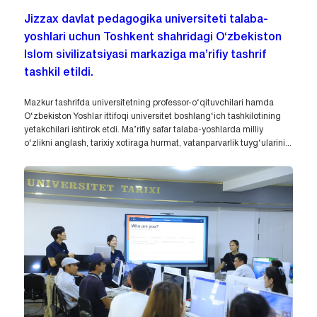
Jizzax davlat pedagogika universiteti talaba-
yoshlari uchun Toshkent shahridagi O‘zbekiston
Islom sivilizatsiyasi markaziga ma’rifiy tashrif
tashkil etildi.
Mazkur tashrifda universitetning professor-o‘qituvchilari hamda
O‘zbekiston Yoshlar ittifoqi universitet boshlang‘ich tashkilotining
yetakchilari ishtirok etdi. Ma’rifiy safar talaba-yoshlarda milliy
o‘zlikni anglash, tarixiy xotiraga hurmat, vatanparvarlik tuyg‘ularini...