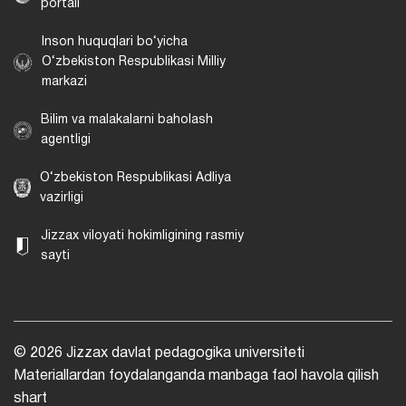
portali
Inson huquqlari bo‘yicha
O‘zbekiston Respublikasi Milliy
markazi
Bilim va malakalarni baholash
agentligi
O‘zbekiston Respublikasi Adliya
vazirligi
Jizzax viloyati hokimligining rasmiy
sayti
© 2026 Jizzax davlat pedagogika universiteti
Materiallardan foydalanganda manbaga faol havola qilish
shart