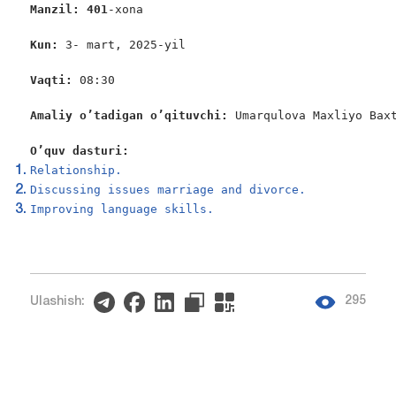
Manzil: 401
-xona

Kun:
 3- mart, 2025-yil

Vaqti: 
08:30

Amaliy o’tadigan o’qituvchi: 
Umarqulova Maxliyo Baxt
O’quv dasturi:
Relationship.
Discussing issues marriage and divorce.
Improving language skills.
295
Ulashish: