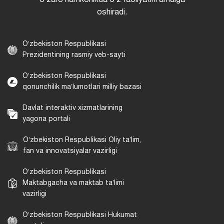
oʻzaro hamkorlikda oʻz faoliyatini amalga
oshiradi.
Oʻzbekiston Respublikasi
Prezidentining rasmiy veb-sayti
Oʻzbekiston Respublikasi
qonunchilik maʼlumotlari milliy bazasi
Davlat interaktiv xizmatlarining
yagona portali
Oʻzbekiston Respublikasi Oliy taʼlim,
fan va innovatsiyalar vazirligi
Oʻzbekiston Respublikasi
Maktabgacha va maktab taʼlimi
vazirligi
Oʻzbekiston Respublikasi Hukumat