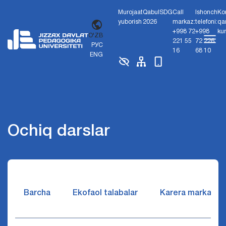
Murojaat
Qabul
SDG
Call
Ishonch
Ko
yuborish
2026
markaz:
telefoni:
qa
+998 72
+998
ku
O'ZB
221 55
72 226
РУС
16
68 10
ENG
Ochiq darslar
Barcha
Ekofaol talabalar
Karera markazi