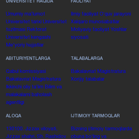
UNIVERSITET HAQIDA
FAOLIYAT
Umumiy maʼlumot
Ilmiy faoliyat
Oʻquv jarayoni
Universitet tarixi
Universitet
Xalqaro munosabatlar
tuzilmasi
Rektorat
Moliyaviy faoliyat
Yoshlar
Universitet kengashi
siyosati
Me'yoriy hujjatlar
ABITURIYENTLARGA
TALABALARGA
Qabul komissiyasi
Bakalavriat
Magistratura
Bakalavriat
Magistratura
Xorijiy talabalar
Ikkinchi oliy taʼlim
Bilim va
malakalarni baholash
agentligi
ALOQA
IJTIMOIY TARMOQLAR
130100. Jizzax viloyati,
Bizning ijtimoiy tarmoqlarda
Jizzax shahri, Sh. Rashidov
obuna boʻling va