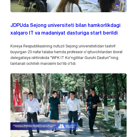
JDPUda Sejong universiteti bilan hamkorlikdagi
xalqaro IT va madaniyat dasturiga start berildi
Koreya Respublikasining nufuzli Sejong universitetidan tashrif
buyurgan 23 nafar talaba hamda professor-o‘qituvchilardan iborat
delegatsiya ishtirokida “WFK IT Ko‘ngillilar Guruhi Dasturi”ning
tantanali ochilish marosimi bo‘lib o‘tdi.