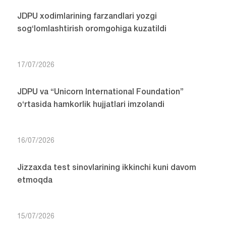
JDPU xodimlarining farzandlari yozgi
sog‘lomlashtirish oromgohiga kuzatildi
17/07/2026
JDPU va “Unicorn International Foundation”
o‘rtasida hamkorlik hujjatlari imzolandi
16/07/2026
Jizzaxda test sinovlarining ikkinchi kuni davom
etmoqda
15/07/2026