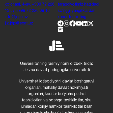
koʻchasi, 4-uy.
+998 72 226
taraqqiyotimiz haqidagi
13 57
+998 72 226 68 10
soʻnggi yangiliklardan
info@jdpu.uz
xabardor boʻling.
jiz.jdpi@exat.uz
Universitetning rasmiy nomi oʻzbek tilida:
Jizzax davlat pedagogika universiteti
Universitet iqtisodiyotni davlat boshqaruvi
organlari, mahalliy davlat hokimiyati
organlari, kadrlar boʻyicha pudrat
tashkilotlari va boshqa tashkilotlar, shu
jumladan xorijiy hamkor tashkilotlar bilan