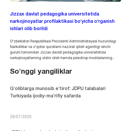
Jizzax davlat pedagogika universitetida
narkojinoyatlar profilaktikasi bo‘yicha o‘rganish
ishlari olib borildi
O‘zbekiston Respublikasi Prezidenti Administratsiyasi huzuridagi
Narkotiklar va o‘qotar qurollarni nazorat qilish agentligi ishchi
guruhi tomonidan Jizzax davlat pedagogika universitetida
narkojinoyatlarning oldini olish hamda psixotrop moddalarning...
So'nggi yangiliklar
G‘oliblarga munosib e’tirof: JDPU talabalari
Turkiyada ijodiy-ma’rifiy safarda
28/07/2026