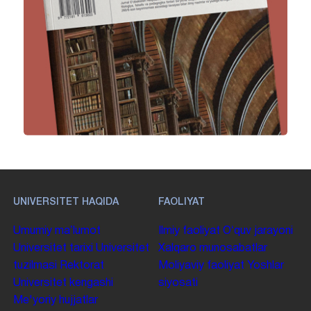
UNIVERSITET HAQIDA
FAOLIYAT
Umumiy maʼlumot
Ilmiy faoliyat
Oʻquv jarayoni
Universitet tarixi
Universitet
Xalqaro munosabatlar
tuzilmasi
Rektorat
Moliyaviy faoliyat
Yoshlar
Universitet kengashi
siyosati
Me'yoriy hujjatlar