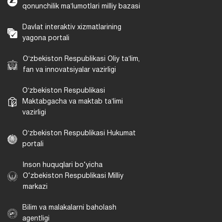
qonunchilik maʼlumotlari milliy bazasi
Davlat interaktiv xizmatlarining
yagona portali
Oʻzbekiston Respublikasi Oliy taʼlim,
fan va innovatsiyalar vazirligi
Oʻzbekiston Respublikasi
Maktabgacha va maktab taʼlimi
vazirligi
Oʻzbekiston Respublikasi Hukumat
portali
Inson huquqlari bo‘yicha
O‘zbekiston Respublikasi Milliy
markazi
Bilim va malakalarni baholash
agentligi