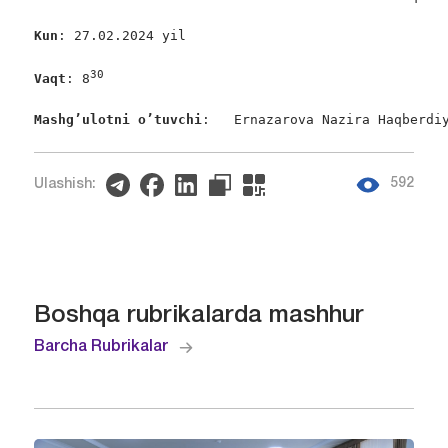
Kun
: 27.02.2024 yil

30
Vaqt
: 8
Mashg’ulotni o’tuvchi
:   Ernazarova Nazira Haqberdi
592
Ulashish:
Boshqa rubrikalarda mashhur
Barcha Rubrikalar