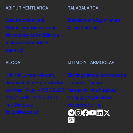
ABITURIYENTLARGA
TALABALARGA
Qabul komissiyasi
Bakalavriat
Magistratura
Bakalavriat
Magistratura
Xorijiy talabalar
Ikkinchi oliy taʼlim
Bilim va
malakalarni baholash
agentligi
ALOQA
IJTIMOIY TARMOQLAR
130100. Jizzax viloyati,
Bizning ijtimoiy tarmoqlarda
Jizzax shahri, Sh. Rashidov
obuna boʻling va
koʻchasi, 4-uy.
+998 72 226
taraqqiyotimiz haqidagi
13 57
+998 72 226 68 10
soʻnggi yangiliklardan
info@jdpu.uz
xabardor boʻling.
jiz.jdpi@exat.uz