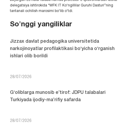
delegatsiya ishtirokida “WFK IT Ko‘ngillilar Guruhi Dasturi”ning
tantanali ochilish marosimi bo‘lib o‘tdi.
So'nggi yangiliklar
Jizzax davlat pedagogika universitetida
narkojinoyatlar profilaktikasi bo‘yicha o‘rganish
ishlari olib borildi
28/07/2026
G‘oliblarga munosib e’tirof: JDPU talabalari
Turkiyada ijodiy-ma’rifiy safarda
28/07/2026