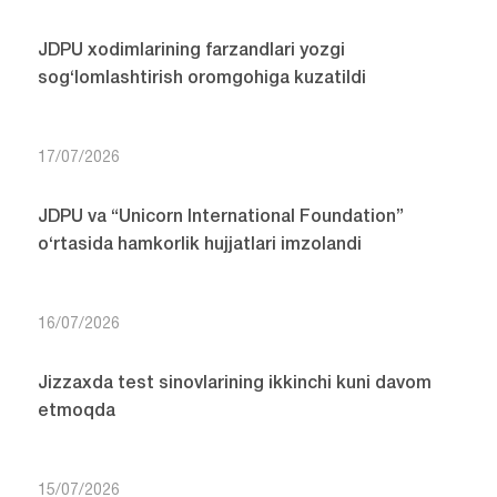
JDPU xodimlarining farzandlari yozgi
sog‘lomlashtirish oromgohiga kuzatildi
17/07/2026
JDPU va “Unicorn International Foundation”
o‘rtasida hamkorlik hujjatlari imzolandi
16/07/2026
Jizzaxda test sinovlarining ikkinchi kuni davom
etmoqda
15/07/2026