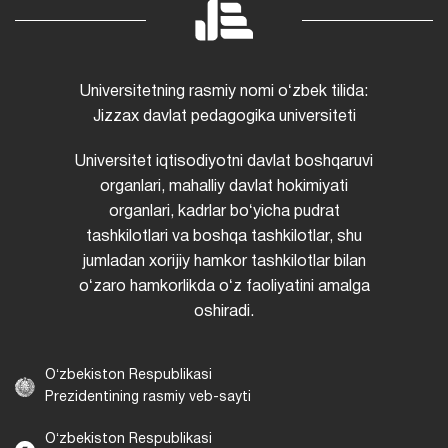
Universitetning rasmiy nomi oʻzbek tilida:
Jizzax davlat pedagogika universiteti
Universitet iqtisodiyotni davlat boshqaruvi
organlari, mahalliy davlat hokimiyati
organlari, kadrlar boʻyicha pudrat
tashkilotlari va boshqa tashkilotlar, shu
jumladan xorijiy hamkor tashkilotlar bilan
oʻzaro hamkorlikda oʻz faoliyatini amalga
oshiradi.
Oʻzbekiston Respublikasi
Prezidentining rasmiy veb-sayti
Oʻzbekiston Respublikasi