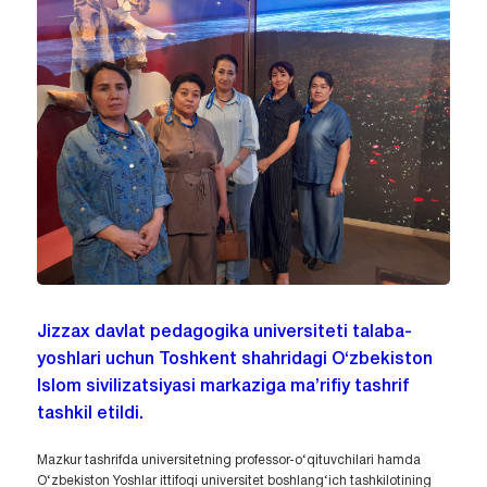
Jizzax davlat pedagogika universiteti talaba-
yoshlari uchun Toshkent shahridagi O‘zbekiston
Islom sivilizatsiyasi markaziga ma’rifiy tashrif
tashkil etildi.
Mazkur tashrifda universitetning professor-o‘qituvchilari hamda
O‘zbekiston Yoshlar ittifoqi universitet boshlang‘ich tashkilotining