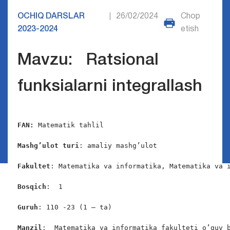
OCHIQ DARSLAR
26/02/2024
Chop
|
2023-2024
etish
Mavzu: Ratsional
funksialarni integrallash
FAN:
 Matematik tahlil

Mashg’ulot turi
: amaliy mashg’ulot

Fakultet
: Matematika va informatika, Matematika va i
Bosqich
:  1

Guruh
: 110 -23 (1 – ta)

Manzil
:  Matematika va informatika fakulteti o’quv b