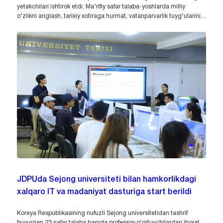
yetakchilari ishtirok etdi. Ma’rifiy safar talaba-yoshlarda milliy
o‘zlikni anglash, tarixiy xotiraga hurmat, vatanparvarlik tuyg‘ularini...
JDPUda Sejong universiteti bilan hamkorlikdagi
xalqaro IT va madaniyat dasturiga start berildi
Koreya Respublikasining nufuzli Sejong universitetidan tashrif
buyurgan 23 nafar talaba hamda professor-o‘qituvchilardan iborat