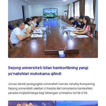
Sejong universiteti bilan hamkorlikning yangi
yo‘nalishlari muhokama qilindi
Jizzax davlat pedagogika universiteti hamda Janubiy Koreyaning
Sejong universiteti vakillari o‘rtasida ikki tomonlama hamkorlikni
yanada rivojlantirishga bag‘ishlangan uchrashuv bo‘lib o‘tdi.