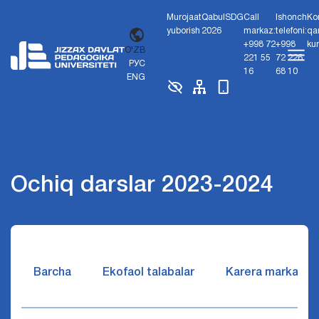
Murojaat
Qabul
SDG
Call
Ishonch
Ko
yuborish
2026
markaz:
telefoni:
qa
+998 72
+998
ku
O'ZB
221 55
72 226
РУС
16
68 10
ENG
Ochiq darslar 2023-2024
Barcha
Ekofaol talabalar
Karera markazi