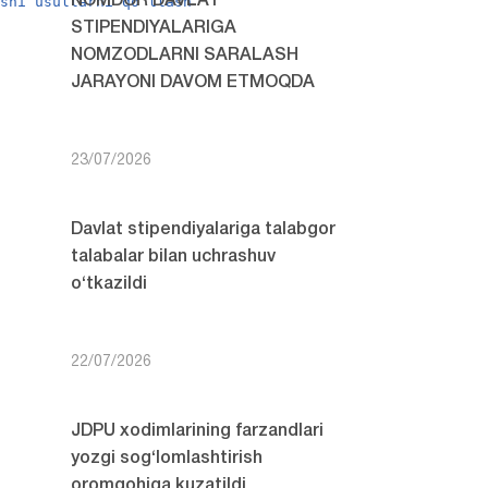
rshi usullarni qo`llash
NOMDOR DAVLAT
STIPENDIYALARIGA
NOMZODLARNI SARALASH
JARAYONI DAVOM ETMOQDA
23/07/2026
Davlat stipendiyalariga talabgor
talabalar bilan uchrashuv
o‘tkazildi
22/07/2026
JDPU xodimlarining farzandlari
yozgi sog‘lomlashtirish
oromgohiga kuzatildi