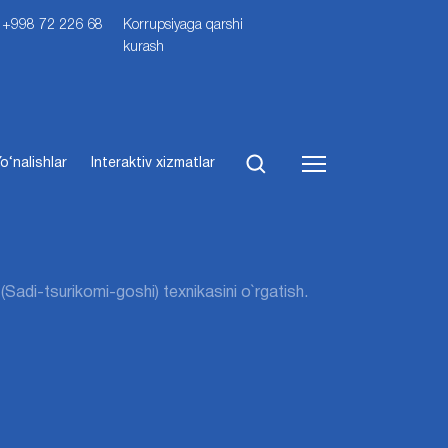
i: +998 72 226 68
Korrupsiyaga qarshi
kurash
o‘nalishlar
Interaktiv xizmatlar
 (Sadi-tsurikomi-goshi) texnikasini o`rgatish.