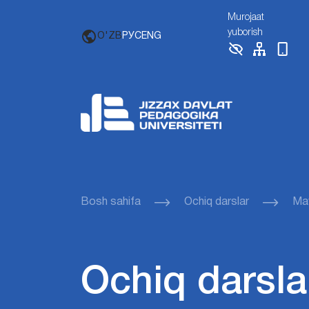
Murojaat
yuborish
O'ZB
РУС
ENG
Bosh sahifa
Ochiq darslar
Mav
Ochiq darsla