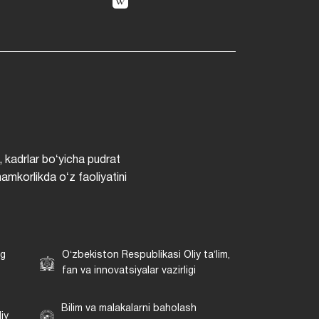
, kadrlar boʻyicha pudrat
hamkorlikda oʻz faoliyatini
ng
Oʻzbekiston Respublikasi Oliy taʼlim,
fan va innovatsiyalar vazirligi
Bilim va malakalarni baholash
iy