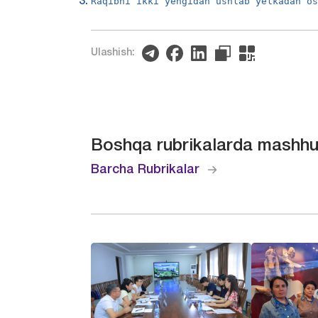
Raqibni ikki yengidan ushlab yelkadan o
Ulashish:
Boshqa rubrikalarda mashhu
Barcha Rubrikalar