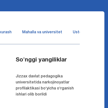
 kurash
Mahalla va universitet
Ustozlar suhbatin 
So'nggi yangiliklar
Jizzax davlat pedagogika
universitetida narkojinoyatlar
profilaktikasi bo‘yicha o‘rganish
ishlari olib borildi