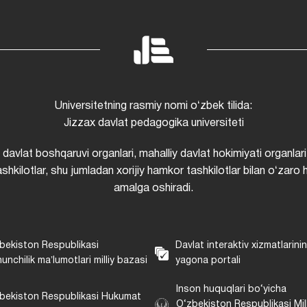
Universitetning rasmiy nomi oʻzbek tilida:
Jizzax davlat pedagogika universiteti
i davlat boshqaruvi organlari, mahalliy davlat hokimiyati organlari
shkilotlar, shu jumladan xorijiy hamkor tashkilotlar bilan oʻzaro 
amalga oshiradi.
bekiston Respublikasi
Davlat interaktiv xizmatlarini
unchilik maʼlumotlari milliy bazasi
yagona portali
Inson huquqlari bo‘yicha
bekiston Respublikasi Hukumat
O‘zbekiston Respublikasi Mill