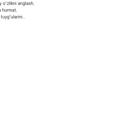
y o‘zlikni anglash,
a hurmat,
uyg‘ularini...