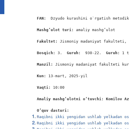
FAN:
  Dzyudo kurashini o`rgatish metodik
Mashg’ulot turi:
 amaliy mashg’ulot

Fakultet:
 Jismoniy madaniyat fakulteti, 
Bosqich: 
3. 
 Guruh:  
930-22. 
 Guruh: 
1 t
Manzil: 
Jismoniy madaniyat fakulteti kur
Kun: 
13-mart, 2025-yil

Vaqti: 
10:00

Amaliy mashgʻulotni oʻtuvchi: Komilov A
O’quv dasturi:
Raqibni ikki yengidan ushlab yelkadan o
Raqibni ikki yengidan ushlab yelkadan o