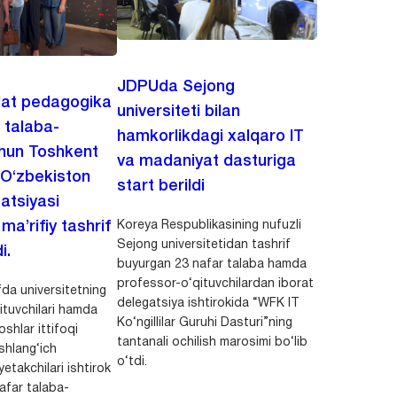
JDPUda Sejong
lat pedagogika
universiteti bilan
i talaba-
hamkorlikdagi xalqaro IT
chun Toshkent
va madaniyat dasturiga
 O‘zbekiston
start berildi
zatsiyasi
Koreya Respublikasining nufuzli
a’rifiy tashrif
Sejong universitetidan tashrif
i.
buyurgan 23 nafar talaba hamda
professor-o‘qituvchilardan iborat
da universitetning
delegatsiya ishtirokida “WFK IT
ituvchilari hamda
Ko‘ngillilar Guruhi Dasturi”ning
shlar ittifoqi
tantanali ochilish marosimi bo‘lib
shlang‘ich
o‘tdi.
yetakchilari ishtirok
safar talaba-