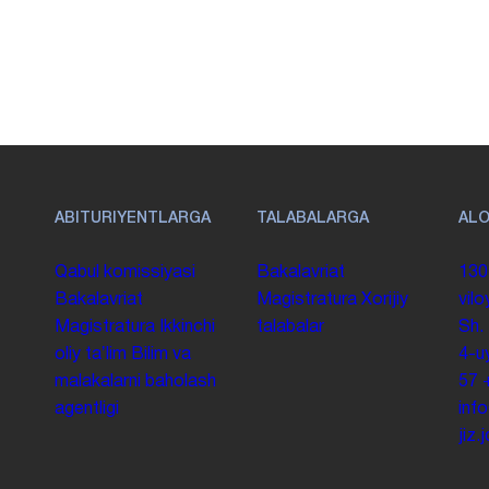
ABITURIYENTLARGA
TALABALARGA
AL
Qabul komissiyasi
Bakalavriat
130
Bakalavriat
Magistratura
Xorijiy
vilo
Magistratura
Ikkinchi
talabalar
Sh.
oliy taʼlim
Bilim va
4-u
malakalarni baholash
57
agentligi
inf
jiz