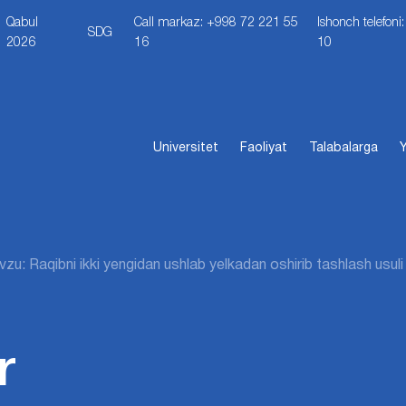
Qabul
Call markaz: +998 72 221 55
Ishonch telefon
SDG
2026
16
10
Universitet
Faoliyat
Talabalarga
Y
zu: Raqibni ikki yengidan ushlab yelkadan oshirib tashlash usuli
r