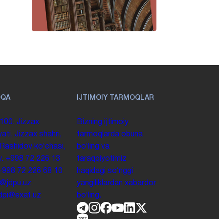
OQA
IJTIMOIY TARMOQLAR
100. Jizzax
Bizning ijtimoiy
yati, Jizzax shahri,
tarmoqlarda obuna
 Rashidov koʻchasi,
boʻling va
y.
+998 72 226 13
taraqqiyotimiz
+998 72 226 68 10
haqidagi soʻnggi
o@jdpu.uz
yangiliklardan xabardor
.jdpi@exat.uz
boʻling.