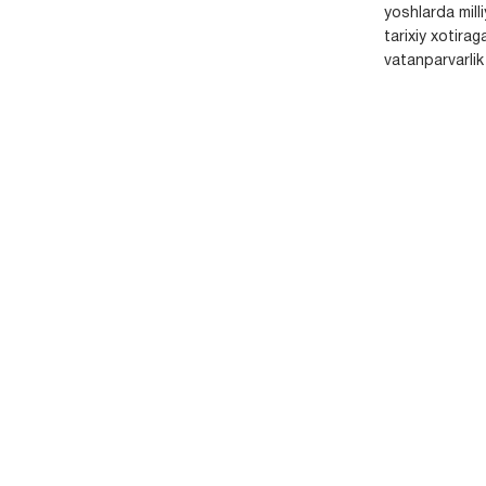
yoshlarda milli
tarixiy xotirag
vatanparvarlik t