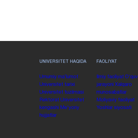
UNIVERSITET HAQIDA
FAOLIYAT
Umumiy maʼlumot
Ilmiy faoliyat
Oʻquv
Universitet tarixi
jarayoni
Xalqaro
Universitet tuzilmasi
munosabatlar
Rektorat
Universitet
Moliyaviy faoliyat
kengashi
Me'yoriy
Yoshlar siyosati
hujjatlar