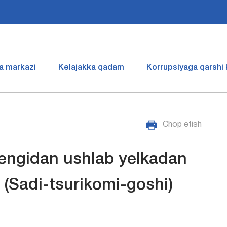
a markazi
Kelajakka qadam
Korrupsiyaga qarshi
Chop etish
yengidan ushlab yelkadan
i (Sadi-tsurikomi-goshi)
.