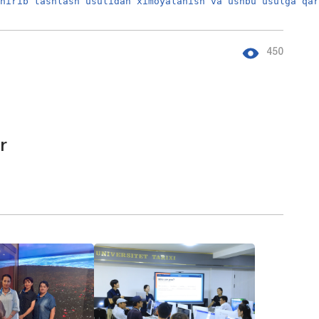
shirib tashlash usulidan ximoyalanish va ushbu usulga qa
450
r