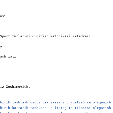
asi

Sport turlarini o`qitish metodikasi kafedrasi

a

ash zali

ziz Xoshimovich. 
shirib tashlash usuli texnikasini o`rgatish va o`rganish
shirib ko`tarib tashlash usulining taktikasini o`rgatish