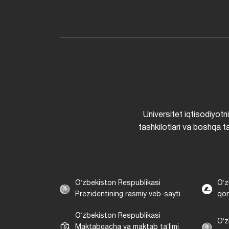
Universitet iqtisodiyotn
tashkilotlari va boshqa ta
Oʻzbekiston Respublikasi
Oʻz
Prezidentining rasmiy veb-sayti
qon
Oʻzbekiston Respublikasi
Oʻz
Maktabgacha va maktab taʼlimi