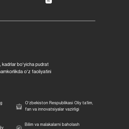
, kadrlar boʻyicha pudrat
hamkorlikda oʻz faoliyatini
ng
Oʻzbekiston Respublikasi Oliy taʼlim,
fan va innovatsiyalar vazirligi
Bilim va malakalarni baholash
iy