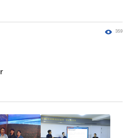
359
r