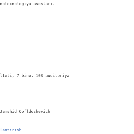
notexnologiya asoslari.

lteti, 7-bino, 103-auditoriya

Jamshid Qo’ldoshevich

ylantirish.