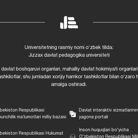
Universitetning rasmiy nomi oʻzbek tilida:
Jizzax davlat pedagogika universiteti
i davlat boshqaruvi organlari, mahalliy davlat hokimiyati organlari
shkilotlar, shu jumladan xorijiy hamkor tashkilotlar bilan oʻzaro 
amalga oshiradi.
bekiston Respublikasi
Davlat interaktiv xizmatlarini
unchilik maʼlumotlari milliy bazasi
yagona portali
Inson huquqlari bo‘yicha
bekiston Respublikasi Hukumat
O‘zbekiston Respublikasi Mill