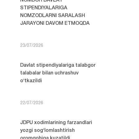
NOMDOR DAVLAT
STIPENDIYALARIGA
NOMZODLARNI SARALASH
JARAYONI DAVOM ETMOQDA
23/07/2026
Davlat stipendiyalariga talabgor
talabalar bilan uchrashuv
o‘tkazildi
22/07/2026
JDPU xodimlarining farzandlari
yozgi sog‘lomlashtirish
oromgohiga kuzatildi