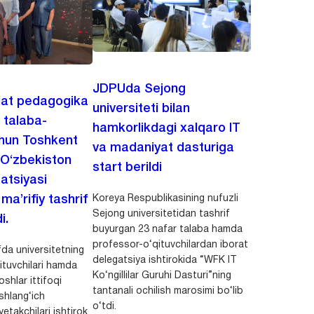
JDPUda Sejong
lat pedagogika
universiteti bilan
i talaba-
hamkorlikdagi xalqaro IT
chun Toshkent
va madaniyat dasturiga
 O‘zbekiston
start berildi
zatsiyasi
Koreya Respublikasining nufuzli
a’rifiy tashrif
Sejong universitetidan tashrif
i.
buyurgan 23 nafar talaba hamda
professor-o‘qituvchilardan iborat
da universitetning
delegatsiya ishtirokida “WFK IT
ituvchilari hamda
Ko‘ngillilar Guruhi Dasturi”ning
shlar ittifoqi
tantanali ochilish marosimi bo‘lib
shlang‘ich
o‘tdi.
yetakchilari ishtirok