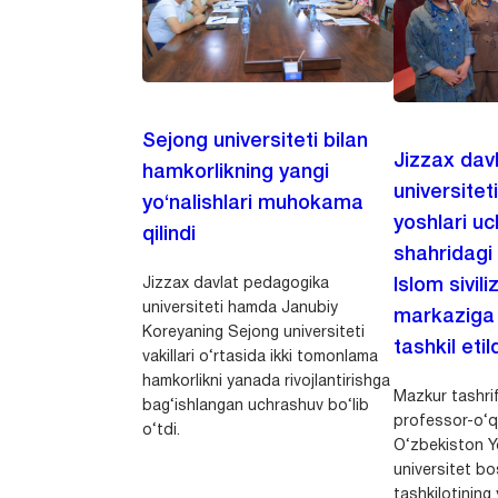
Sejong universiteti bilan
Jizzax dav
hamkorlikning yangi
universitet
yo‘nalishlari muhokama
yoshlari u
qilindi
shahridagi
Jizzax davlat pedagogika
Islom sivili
universiteti hamda Janubiy
markaziga m
Koreyaning Sejong universiteti
tashkil etild
vakillari o‘rtasida ikki tomonlama
hamkorlikni yanada rivojlantirishga
Mazkur tashrif
bag‘ishlangan uchrashuv bo‘lib
professor-o‘q
o‘tdi.
O‘zbekiston Yo
universitet bo
tashkilotining 