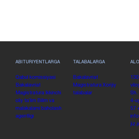
ABITURIYENTLARGA
TALABALARGA
AL
Qabul komissiyasi
Bakalavriat
130
Bakalavriat
Magistratura
Xorijiy
vilo
Magistratura
Ikkinchi
talabalar
Sh.
oliy taʼlim
Bilim va
4-u
malakalarni baholash
57
agentligi
inf
jiz