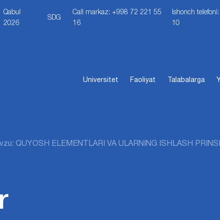
Qabul
Call markaz: +998 72 221 55
Ishonch telefon
SDG
2026
16
10
Universitet
Faoliyat
Talabalarga
Y
vzu: QUYOSH ELEMENTLARI VA ULARNING ISHLASH PRINSI
r