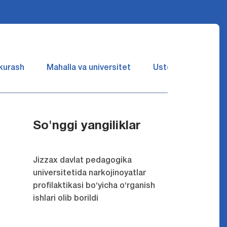
 kurash
Mahalla va universitet
Ustozlar suhbatin 
So'nggi yangiliklar
Jizzax davlat pedagogika
universitetida narkojinoyatlar
profilaktikasi bo‘yicha o‘rganish
ishlari olib borildi