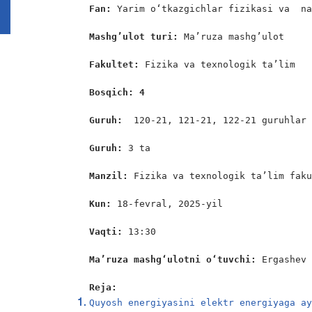
Fan: 
Yarim oʻtkazgichlar fizikasi va  na
Mashg’ulot turi:
 Ma’ruza mashg’ulot

Fakultet: 
Fizika va texnologik ta’lim

Bosqich: 4
Guruh:  
120-21, 121-21, 122-21 guruhlar

Guruh: 
3 ta

Manzil: 
Fizika va texnologik ta’lim faku
Kun:
 18-fevral, 2025-yil

Vaqti: 
13:30

Ma’ruza mashgʻulotni oʻtuvchi: 
Ergashev 
Reja:
Quyosh energiyasini elektr energiyaga a