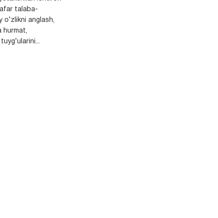
safar talaba-
y o‘zlikni anglash,
a hurmat,
uyg‘ularini...