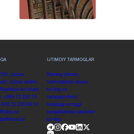
OQA
IJTIMOIY TARMOQLAR
100. Jizzax
Bizning ijtimoiy
yati, Jizzax shahri,
tarmoqlarda obuna
 Rashidov koʻchasi,
boʻling va
y.
+998 72 226 13
taraqqiyotimiz
+998 72 226 68 10
haqidagi soʻnggi
o@jdpu.uz
yangiliklardan xabardor
.jdpi@exat.uz
boʻling.