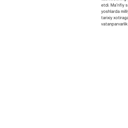
etdi. Ma’rifiy 
yoshlarda milli
tarixiy xotirag
vatanparvarlik t