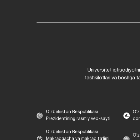
Universitet iqtisodiyotn
tashkilotlari va boshqa ta
Oʻzbekiston Respublikasi
Oʻz
Prezidentining rasmiy veb-sayti
qon
Oʻzbekiston Respublikasi
Oʻz
Maktabgacha va maktab taʼlimi