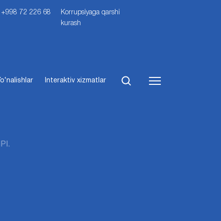
i: +998 72 226 68
Korrupsiyaga qarshi
kurash
o‘nalishlar
Interaktiv xizmatlar
PI.