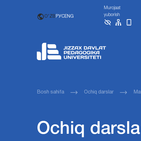
Murojaat
yuborish
O'ZB
РУС
ENG
Bosh sahifa
Ochiq darslar
Ma
Ochiq darsla