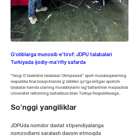
G‘oliblarga munosib e’tirof: JDPU talabalari
Turkiyada ijodiy-ma’rifiy safarda
“Yangi O‘zbekiston talabalari Olimpiadasi” sport musobaqalarining
respublika final bosqichlarida g‘oliblikni qo‘lga kiritgan sportchi
talabalar hamda ularning murabbiylarini rag‘batlantirish maqsadida
Universitet rektorining tashabbusi bilan Turkiya Respublikasiga...
So'nggi yangiliklar
JDPUda nomdor davlat stipendiyalariga
nomzodlarni saralash davom etmoqda