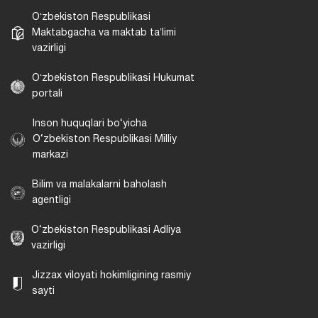
Oʻzbekiston Respublikasi
Maktabgacha va maktab taʼlimi
vazirligi
Oʻzbekiston Respublikasi Hukumat
portali
Inson huquqlari bo‘yicha
O‘zbekiston Respublikasi Milliy
markazi
Bilim va malakalarni baholash
agentligi
O‘zbekiston Respublikasi Adliya
vazirligi
Jizzax viloyati hokimligining rasmiy
sayti