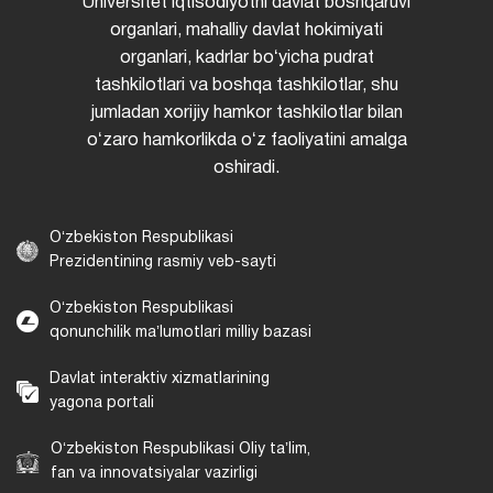
Universitet iqtisodiyotni davlat boshqaruvi
organlari, mahalliy davlat hokimiyati
organlari, kadrlar boʻyicha pudrat
tashkilotlari va boshqa tashkilotlar, shu
jumladan xorijiy hamkor tashkilotlar bilan
oʻzaro hamkorlikda oʻz faoliyatini amalga
oshiradi.
Oʻzbekiston Respublikasi
Prezidentining rasmiy veb-sayti
Oʻzbekiston Respublikasi
qonunchilik maʼlumotlari milliy bazasi
Davlat interaktiv xizmatlarining
yagona portali
Oʻzbekiston Respublikasi Oliy taʼlim,
fan va innovatsiyalar vazirligi