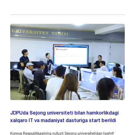
JDPUda Sejong universiteti bilan hamkorlikdagi
xalqaro IT va madaniyat dasturiga start berildi
Koreya Respublikasining nufuzli Sejong universitetidan tashrif