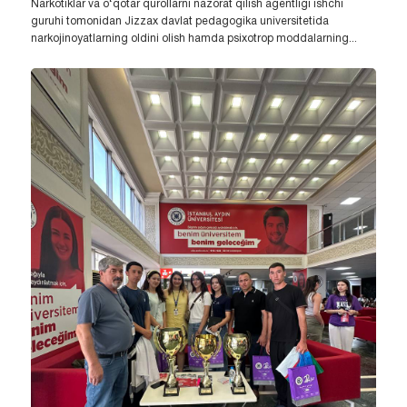
Narkotiklar va o‘qotar qurollarni nazorat qilish agentligi ishchi
guruhi tomonidan Jizzax davlat pedagogika universitetida
narkojinoyatlarning oldini olish hamda psixotrop moddalarning...