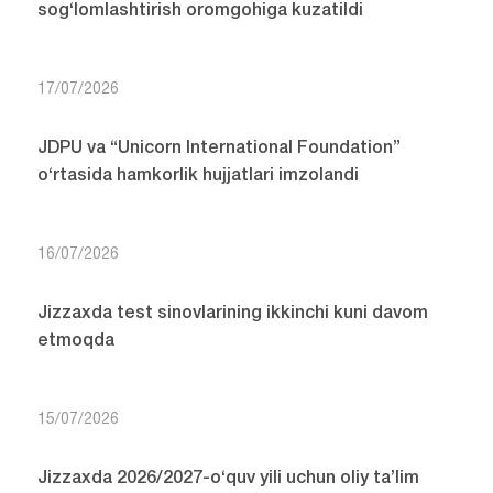
sog‘lomlashtirish oromgohiga kuzatildi
17/07/2026
JDPU va “Unicorn International Foundation”
o‘rtasida hamkorlik hujjatlari imzolandi
16/07/2026
Jizzaxda test sinovlarining ikkinchi kuni davom
etmoqda
15/07/2026
Jizzaxda 2026/2027-o‘quv yili uchun oliy ta’lim