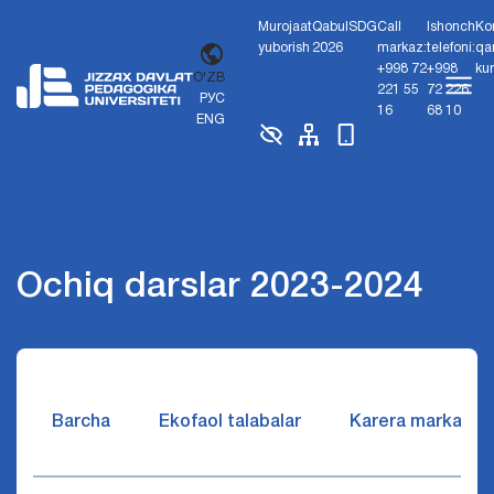
Murojaat
Qabul
SDG
Call
Ishonch
Ko
yuborish
2026
markaz:
telefoni:
qa
+998 72
+998
ku
O'ZB
221 55
72 226
РУС
16
68 10
ENG
Ochiq darslar 2023-2024
Barcha
Ekofaol talabalar
Karera markazi