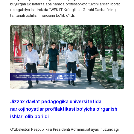
buyurgan 23 nafar talaba hamda professor-o‘qituvchilardan iborat
delegatsiya ishtirokida “WFK IT Ko‘ngillilar Guruhi Dasturi”ning
tantanali ochilish marosimi bo‘lib o‘tdi.
Jizzax davlat pedagogika universitetida
narkojinoyatlar profilaktikasi bo‘yicha o‘rganish
ishlari olib borildi
O‘zbekiston Respublikasi Prezidenti Administratsiyasi huzuridagi