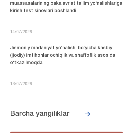
muassasalarining bakalavriat ta’lim yo‘nalishlariga
kirish test sinovlari boshlandi
14/07/2026
Jismoniy madaniyat yo‘nalishi bo‘yicha kasbiy
(ijodiy) imtihonlar ochiqlik va shaffoflik asosida
o‘tkazilmoqda
13/07/2026
Barcha yangiliklar