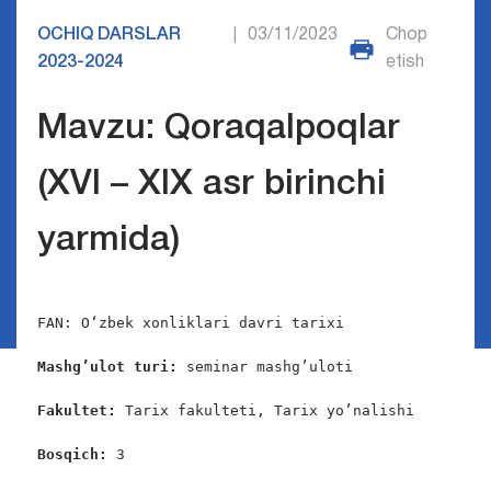
OCHIQ DARSLAR
03/11/2023
Chop
|
2023-2024
etish
Mavzu: Qoraqalpoqlar
(XVI – XIX asr birinchi
yarmida)
FAN: O‘zbek xonliklari davri tarixi

Mashg’ulot turi:
 seminar mashg’uloti

Fakultet:
 Tarix fakulteti, Tarix yo’nalishi

Bosqich: 
3
