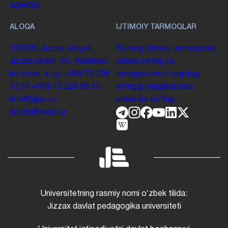
agentligi
ALOQA
IJTIMOIY TARMOQLAR
130100. Jizzax viloyati,
Bizning ijtimoiy tarmoqlarda
Jizzax shahri, Sh. Rashidov
obuna boʻling va
koʻchasi, 4-uy.
+998 72 226
taraqqiyotimiz haqidagi
13 57
+998 72 226 68 10
soʻnggi yangiliklardan
info@jdpu.uz
xabardor boʻling.
jiz.jdpi@exat.uz
Universitetning rasmiy nomi oʻzbek tilida:
Jizzax davlat pedagogika universiteti