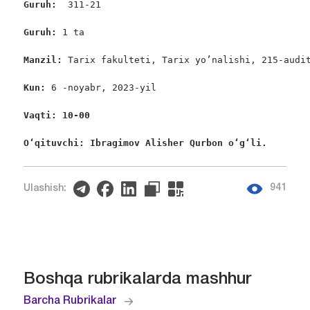
Guruh:  
311-21

Guruh: 
1 ta

Manzil: 
Tarix fakulteti, Tarix yo’nalishi, 215-audit
Kun: 
6 -noyabr, 2023-yil

Vaqti: 10-00
O‘qituvchi: Ibragimov Alisher Qurbon o‘g‘li. 
941
Ulashish:
Boshqa rubrikalarda mashhur
Barcha Rubrikalar