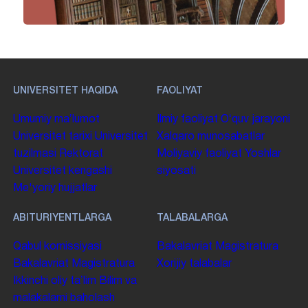
UNIVERSITET HAQIDA
FAOLIYAT
Umumiy maʼlumot
Ilmiy faoliyat
Oʻquv jarayoni
Universitet tarixi
Universitet
Xalqaro munosabatlar
tuzilmasi
Rektorat
Moliyaviy faoliyat
Yoshlar
Universitet kengashi
siyosati
Me'yoriy hujjatlar
ABITURIYENTLARGA
TALABALARGA
Qabul komissiyasi
Bakalavriat
Magistratura
Bakalavriat
Magistratura
Xorijiy talabalar
Ikkinchi oliy taʼlim
Bilim va
malakalarni baholash