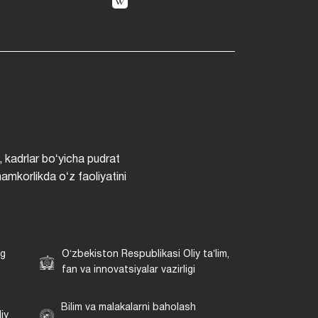
, kadrlar boʻyicha pudrat
hamkorlikda oʻz faoliyatini
ng
Oʻzbekiston Respublikasi Oliy taʼlim,
fan va innovatsiyalar vazirligi
Bilim va malakalarni baholash
iy