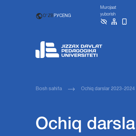
Murojaat
yuborish
O'ZB
РУС
ENG
Bosh sahifa
Ochiq darslar 2023-2024
Ochiq darsla