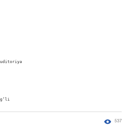
uditoriya

‘g‘li
537