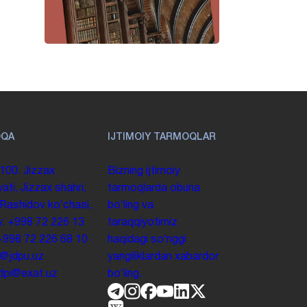
OQA
IJTIMOIY TARMOQLAR
100. Jizzax
Bizning ijtimoiy
yati, Jizzax shahri,
tarmoqlarda obuna
 Rashidov koʻchasi,
boʻling va
y.
+998 72 226 13
taraqqiyotimiz
+998 72 226 68 10
haqidagi soʻnggi
o@jdpu.uz
yangiliklardan xabardor
.jdpi@exat.uz
boʻling.