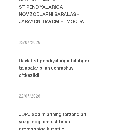
NOMDOR DAVLAT
STIPENDIYALARIGA
NOMZODLARNI SARALASH
JARAYONI DAVOM ETMOQDA
23/07/2026
Davlat stipendiyalariga talabgor
talabalar bilan uchrashuv
o‘tkazildi
22/07/2026
JDPU xodimlarining farzandlari
yozgi sog‘lomlashtirish
oromgohiga kuzatildi