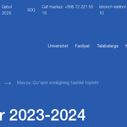
Qabul
Call markaz: +998 72 221 55
Ishonch telefon
SDG
2026
16
10
Universitet
Faoliyat
Talabalarga
Y
Mavzu: Qo‘qon xonligining tashkil topishi
r 2023-2024