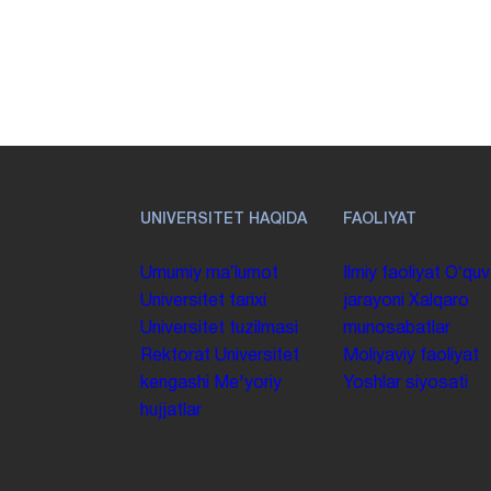
UNIVERSITET HAQIDA
FAOLIYAT
Umumiy maʼlumot
Ilmiy faoliyat
Oʻquv
Universitet tarixi
jarayoni
Xalqaro
Universitet tuzilmasi
munosabatlar
Rektorat
Universitet
Moliyaviy faoliyat
kengashi
Me'yoriy
Yoshlar siyosati
hujjatlar