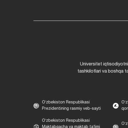
Universitet iqtisodiyotn
tashkilotlari va boshqa ta
Oʻzbekiston Respublikasi
Oʻz
Prezidentining rasmiy veb-sayti
qon
Oʻzbekiston Respublikasi
Oʻz
Maktabgacha va maktab taʼlimi