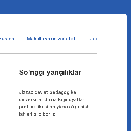
 kurash
Mahalla va universitet
Ustozlar suhbatin 
So'nggi yangiliklar
Jizzax davlat pedagogika
universitetida narkojinoyatlar
profilaktikasi bo‘yicha o‘rganish
ishlari olib borildi