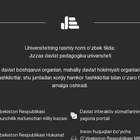
Universitetning rasmiy nomi oʻzbek tilida:
Jizzax davlat pedagogika universiteti
i davlat boshqaruvi organlari, mahalliy davlat hokimiyati organlari
shkilotlar, shu jumladan xorijiy hamkor tashkilotlar bilan oʻzaro 
amalga oshiradi.
bekiston Respublikasi
Davlat interaktiv xizmatlarini
unchilik maʼlumotlari milliy bazasi
yagona portali
Inson huquqlari bo‘yicha
bekiston Respublikasi Hukumat
O‘zbekiston Respublikasi Mill