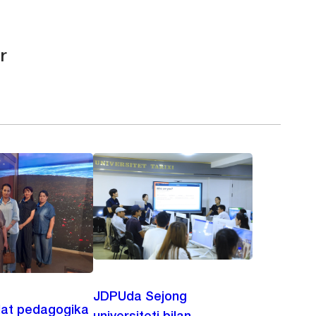
r
JDPUda Sejong
lat pedagogika