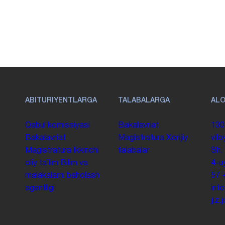
ABITURIYENTLARGA
TALABALARGA
AL
Qabul komissiyasi
Bakalavriat
130
Bakalavriat
Magistratura
Xorijiy
vilo
Magistratura
Ikkinchi
talabalar
Sh.
oliy taʼlim
Bilim va
4-u
malakalarni baholash
57
agentligi
inf
jiz