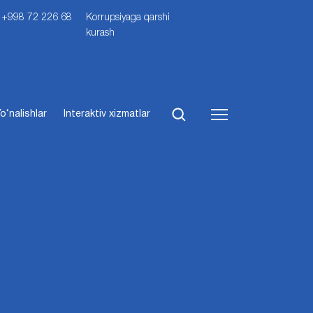
i: +998 72 226 68
Korrupsiyaga qarshi
kurash
o‘nalishlar
Interaktiv xizmatlar