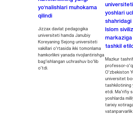
universitet
yo‘nalishlari muhokama
yoshlari u
qilindi
shahridagi
Jizzax davlat pedagogika
Islom sivili
universiteti hamda Janubiy
markaziga m
Koreyaning Sejong universiteti
tashkil etild
vakillari o‘rtasida ikki tomonlama
hamkorlikni yanada rivojlantirishga
Mazkur tashrif
bag‘ishlangan uchrashuv bo‘lib
professor-o‘q
o‘tdi.
O‘zbekiston Yo
universitet bo
tashkilotining 
etdi. Ma’rifiy 
yoshlarda milli
tarixiy xotirag
vatanparvarlik t