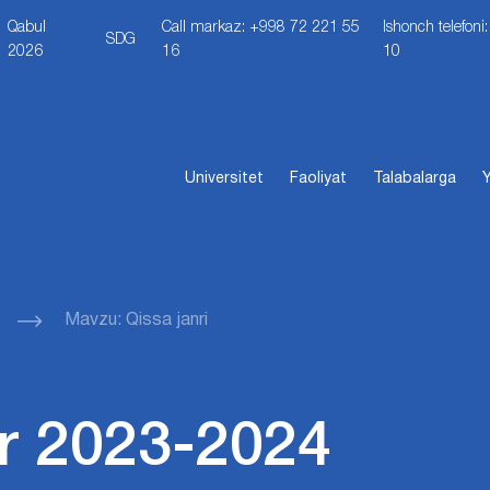
Qabul
Call markaz: +998 72 221 55
Ishonch telefon
SDG
2026
16
10
Universitet
Faoliyat
Talabalarga
Y
Mavzu: Qissa janri
r 2023-2024