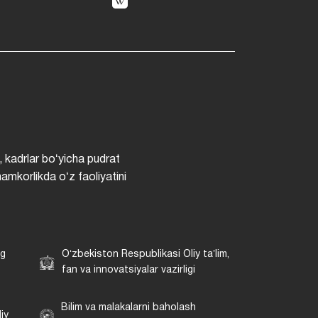
, kadrlar boʻyicha pudrat
hamkorlikda oʻz faoliyatini
ng
Oʻzbekiston Respublikasi Oliy taʼlim,
fan va innovatsiyalar vazirligi
Bilim va malakalarni baholash
iy