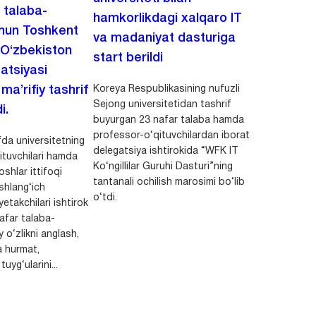
i talaba-
hamkorlikdagi xalqaro IT
chun Toshkent
va madaniyat dasturiga
 O‘zbekiston
start berildi
zatsiyasi
Koreya Respublikasining nufuzli
a’rifiy tashrif
Sejong universitetidan tashrif
i.
buyurgan 23 nafar talaba hamda
professor-o‘qituvchilardan iborat
da universitetning
delegatsiya ishtirokida “WFK IT
ituvchilari hamda
Ko‘ngillilar Guruhi Dasturi”ning
shlar ittifoqi
tantanali ochilish marosimi bo‘lib
shlang‘ich
o‘tdi.
yetakchilari ishtirok
safar talaba-
y o‘zlikni anglash,
a hurmat,
uyg‘ularini...