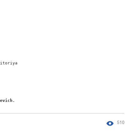
itoriya

yevich. 
510