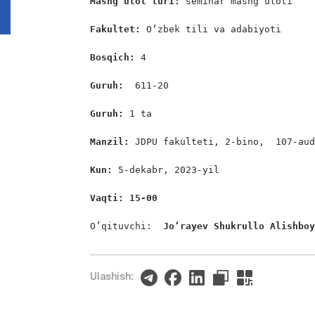
Mashg‘ulot turi:
 seminar mashg‘uloti

Fakultet:
 O‘zbek tili va adabiyoti

Bosqich: 
4

Guruh:  
611-20

Guruh: 
1 ta

Manzil: 
JDPU fakulteti, 2-bino,  107-aud
Kun: 
5-dekabr, 2023-yil

Vaqti: 15-00
O’qituvchi: 
 Jo‘rayev Shukrullo Alishbo
Ulashish: