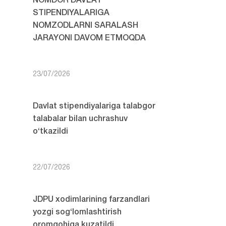
NOMDOR DAVLAT
STIPENDIYALARIGA
NOMZODLARNI SARALASH
JARAYONI DAVOM ETMOQDA
23/07/2026
Davlat stipendiyalariga talabgor
talabalar bilan uchrashuv
o‘tkazildi
22/07/2026
JDPU xodimlarining farzandlari
yozgi sog‘lomlashtirish
oromgohiga kuzatildi