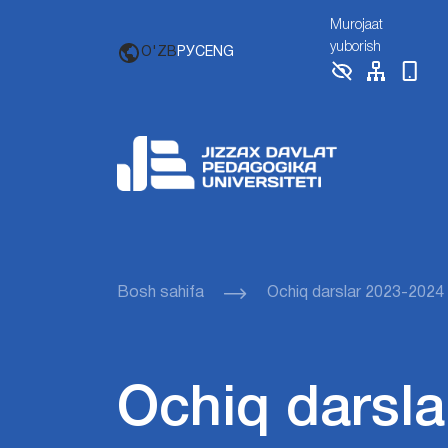
Murojaat
yuborish
O'ZB
РУС
ENG
Bosh sahifa
Ochiq darslar 2023-2024
Ochiq darsla