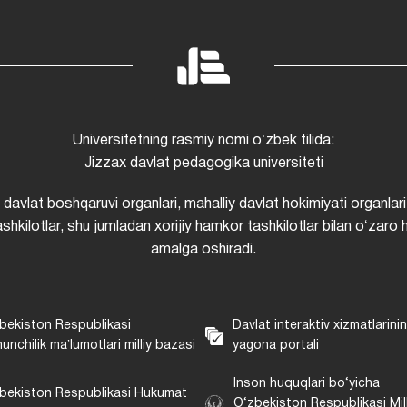
Universitetning rasmiy nomi oʻzbek tilida:
Jizzax davlat pedagogika universiteti
i davlat boshqaruvi organlari, mahalliy davlat hokimiyati organlari
shkilotlar, shu jumladan xorijiy hamkor tashkilotlar bilan oʻzaro 
amalga oshiradi.
bekiston Respublikasi
Davlat interaktiv xizmatlarini
unchilik maʼlumotlari milliy bazasi
yagona portali
Inson huquqlari bo‘yicha
bekiston Respublikasi Hukumat
O‘zbekiston Respublikasi Mill