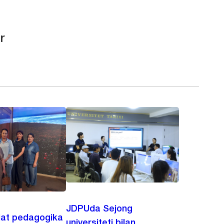
r
JDPUda Sejong
lat pedagogika
universiteti bilan