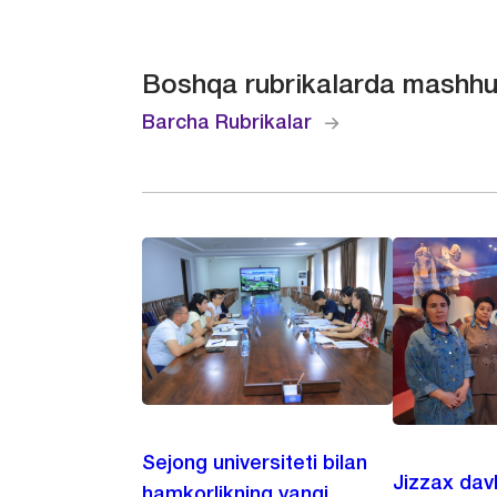
Boshqa rubrikalarda mashhu
Barcha Rubrikalar
Sejong universiteti bilan
Jizzax dav
hamkorlikning yangi