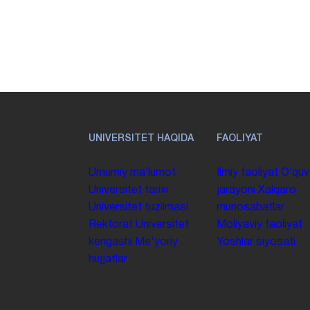
UNIVERSITET HAQIDA
FAOLIYAT
Umumiy maʼlumot
Ilmiy faoliyat
Oʻquv
Universitet tarixi
jarayoni
Xalqaro
Universitet tuzilmasi
munosabatlar
Rektorat
Universitet
Moliyaviy faoliyat
kengashi
Me'yoriy
Yoshlar siyosati
hujjatlar