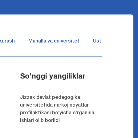
 kurash
Mahalla va universitet
Ustozlar suhbatin 
So'nggi yangiliklar
Jizzax davlat pedagogika
universitetida narkojinoyatlar
profilaktikasi bo‘yicha o‘rganish
ishlari olib borildi