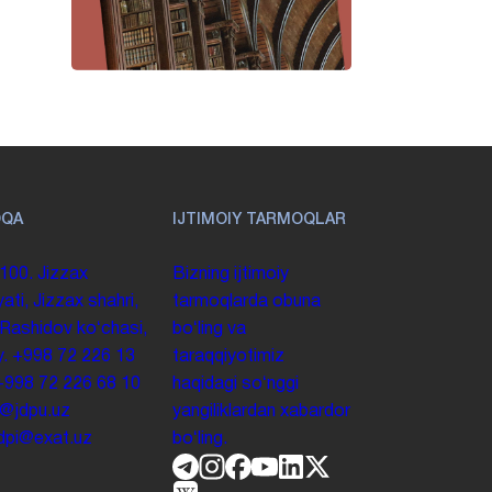
OQA
IJTIMOIY TARMOQLAR
100. Jizzax
Bizning ijtimoiy
yati, Jizzax shahri,
tarmoqlarda obuna
 Rashidov koʻchasi,
boʻling va
y.
+998 72 226 13
taraqqiyotimiz
+998 72 226 68 10
haqidagi soʻnggi
o@jdpu.uz
yangiliklardan xabardor
.jdpi@exat.uz
boʻling.