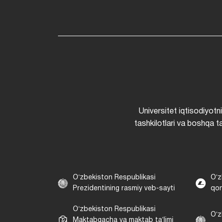
Universitet iqtisodiyotn
tashkilotlari va boshqa ta
Oʻzbekiston Respublikasi
Oʻz
Prezidentining rasmiy veb-sayti
qon
Oʻzbekiston Respublikasi
Oʻz
Maktabgacha va maktab taʼlimi