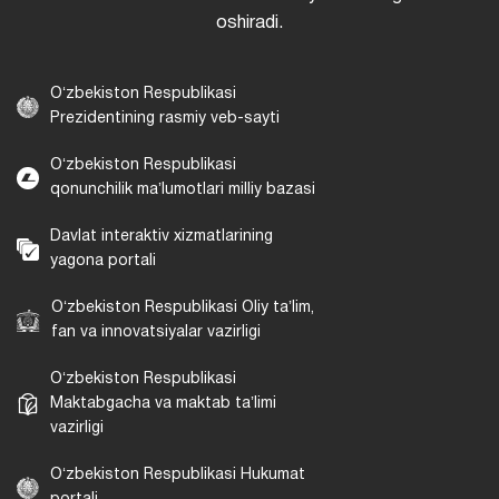
oshiradi.
Oʻzbekiston Respublikasi
Prezidentining rasmiy veb-sayti
Oʻzbekiston Respublikasi
qonunchilik maʼlumotlari milliy bazasi
Davlat interaktiv xizmatlarining
yagona portali
Oʻzbekiston Respublikasi Oliy taʼlim,
fan va innovatsiyalar vazirligi
Oʻzbekiston Respublikasi
Maktabgacha va maktab taʼlimi
vazirligi
Oʻzbekiston Respublikasi Hukumat