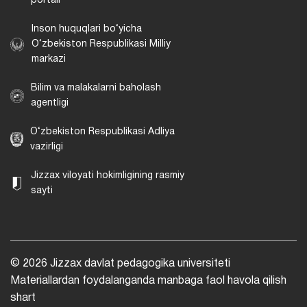
portali
Inson huquqlari bo‘yicha
O‘zbekiston Respublikasi Milliy
markazi
Bilim va malakalarni baholash
agentligi
O‘zbekiston Respublikasi Adliya
vazirligi
Jizzax viloyati hokimligining rasmiy
sayti
© 2026 Jizzax davlat pedagogika universiteti
Materiallardan foydalanganda manbaga faol havola qilish
shart