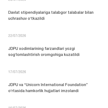
Davlat stipendiyalariga talabgor talabalar bilan
uchrashuv o‘tkazildi
22/07/2026
JDPU xodimlarining farzandlari yozgi
sog‘lomlashtirish oromgohiga kuzatildi
17/07/2026
JDPU va “Unicorn International Foundation”
o‘rtasida hamkorlik hujjatlari imzolandi