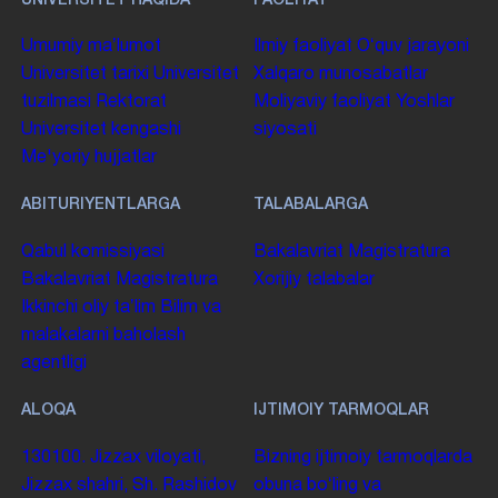
UNIVERSITET HAQIDA
FAOLIYAT
Umumiy maʼlumot
Ilmiy faoliyat
Oʻquv jarayoni
Universitet tarixi
Universitet
Xalqaro munosabatlar
tuzilmasi
Rektorat
Moliyaviy faoliyat
Yoshlar
Universitet kengashi
siyosati
Me'yoriy hujjatlar
ABITURIYENTLARGA
TALABALARGA
Qabul komissiyasi
Bakalavriat
Magistratura
Bakalavriat
Magistratura
Xorijiy talabalar
Ikkinchi oliy taʼlim
Bilim va
malakalarni baholash
agentligi
ALOQA
IJTIMOIY TARMOQLAR
130100. Jizzax viloyati,
Bizning ijtimoiy tarmoqlarda
Jizzax shahri, Sh. Rashidov
obuna boʻling va