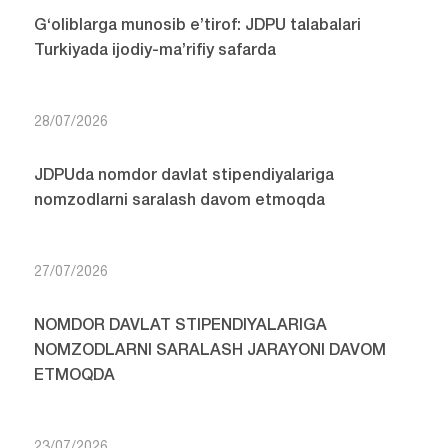
G‘oliblarga munosib e’tirof: JDPU talabalari
Turkiyada ijodiy-ma’rifiy safarda
28/07/2026
JDPUda nomdor davlat stipendiyalariga
nomzodlarni saralash davom etmoqda
27/07/2026
NOMDOR DAVLAT STIPENDIYALARIGA
NOMZODLARNI SARALASH JARAYONI DAVOM
ETMOQDA
23/07/2026