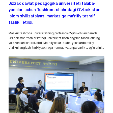
Jizzax davlat pedagogika universiteti talaba-
yoshlari uchun Toshkent shahridagi O‘zbekiston
Islom sivilizatsiyasi markaziga ma’rifiy tashrif
tashkil etildi.
Mazkur tashrifda universitetning professor-o‘qituvchilari hamda
O‘zbekiston Yoshlar ittifoqi universitet boshlang‘ich tashkilotining
yetakchilari ishtirok etdi. Ma’rifiy safar talaba-yoshlarda milliy
o‘zlikni anglash, tarixiy xotiraga hurmat, vatanparvarlik tuyg‘ularini...