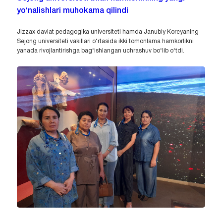
yo‘nalishlari muhokama qilindi
Jizzax davlat pedagogika universiteti hamda Janubiy Koreyaning
Sejong universiteti vakillari o‘rtasida ikki tomonlama hamkorlikni
yanada rivojlantirishga bag‘ishlangan uchrashuv bo‘lib o‘tdi.