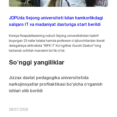
JDPUda Sejong universiteti bilan hamkorlikdagi
xalqaro IT va madaniyat dasturiga start berildi
Koreya Respublikasining nufuzli Sejong universitetidan tashrif
buyurgan 23 nafar talaba hamda professor-o‘qituvchilardan iborat
delegatsiya ishtirokida “WFK IT Ko‘ngillilar Guruhi Dasturi”ning
tantanali ochilish marosimi bo‘lib o‘tdi.
So'nggi yangiliklar
Jizzax davlat pedagogika universitetida
narkojinoyatlar profilaktikasi bo‘yicha o‘rganish
ishlari olib borildi
28/07/2026