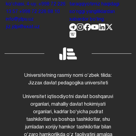
koʻchasi, 4-uy.
+998 72 226
taraqqiyotimiz haqidagi
13 57
+998 72 226 68 10
soʻnggi yangiliklardan
info@jdpu.uz
xabardor boʻling.
jiz.jdpi@exat.uz
Universitetning rasmiy nomi oʻzbek tilida:
Jizzax davlat pedagogika universiteti
Universitet iqtisodiyotni davlat boshqaruvi
organlari, mahalliy davlat hokimiyati
organlari, kadrlar boʻyicha pudrat
tashkilotlari va boshqa tashkilotlar, shu
jumladan xorijiy hamkor tashkilotlar bilan
oʻzaro hamkorlikda oʻz faoliyatini amalga