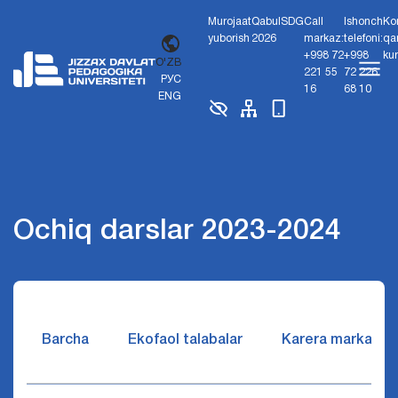
Murojaat
Qabul
SDG
Call
Ishonch
Ko
yuborish
2026
markaz:
telefoni:
qa
+998 72
+998
ku
O'ZB
221 55
72 226
РУС
16
68 10
ENG
Ochiq darslar 2023-2024
Barcha
Ekofaol talabalar
Karera markazi