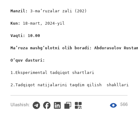
Manzil: 
3-ma’ruzalar zali (202)

Kun: 
18-mart, 2024-yil

Vaqti: 10.00
Ma’ruza mashgʻulotni olib boradi: Abdurasulov Rusta
O
‘
quv dasturi:
1.Eksperimental tadqiqot shartlari

2.Tadqiqot natijalarini taqdim qilish  shakllari
566
Ulashish: