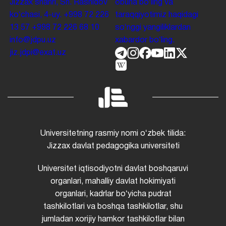
Jizzax shahri, Sh. Rashidov
obuna boʻling va
koʻchasi, 4-uy.
+998 72 226
taraqqiyotimiz haqidagi
13 57
+998 72 226 68 10
soʻnggi yangiliklardan
info@jdpu.uz
xabardor boʻling.
jiz.jdpi@exat.uz
Universitetning rasmiy nomi oʻzbek tilida:
Jizzax davlat pedagogika universiteti
Universitet iqtisodiyotni davlat boshqaruvi
organlari, mahalliy davlat hokimiyati
organlari, kadrlar boʻyicha pudrat
tashkilotlari va boshqa tashkilotlar, shu
jumladan xorijiy hamkor tashkilotlar bilan