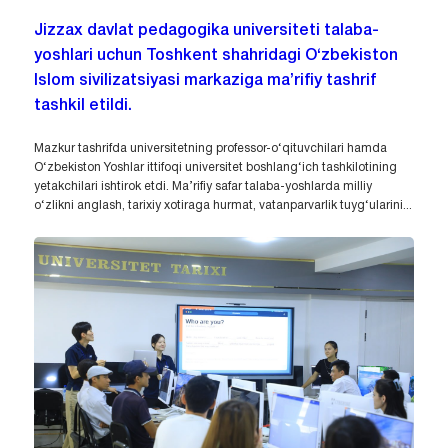
Jizzax davlat pedagogika universiteti talaba-
yoshlari uchun Toshkent shahridagi O‘zbekiston
Islom sivilizatsiyasi markaziga ma’rifiy tashrif
tashkil etildi.
Mazkur tashrifda universitetning professor-o‘qituvchilari hamda
O‘zbekiston Yoshlar ittifoqi universitet boshlang‘ich tashkilotining
yetakchilari ishtirok etdi. Ma’rifiy safar talaba-yoshlarda milliy
o‘zlikni anglash, tarixiy xotiraga hurmat, vatanparvarlik tuyg‘ularini...