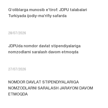
G‘oliblarga munosib e’tirof: JDPU talabalari
Turkiyada ijodiy-ma’rifiy safarda
28/07/2026
JDPUda nomdor davlat stipendiyalariga
nomzodlarni saralash davom etmoqda
27/07/2026
NOMDOR DAVLAT STIPENDIYALARIGA
NOMZODLARNI SARALASH JARAYONI DAVOM
ETMOQDA