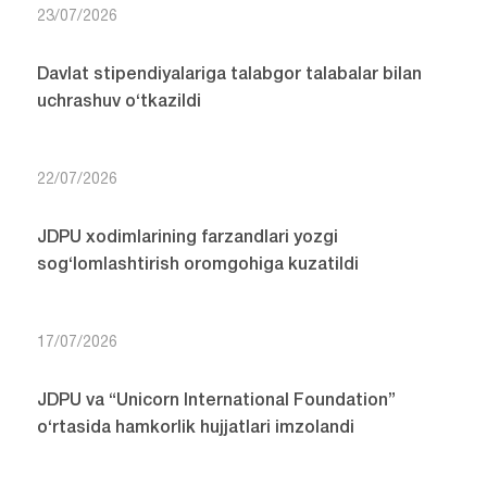
23/07/2026
Davlat stipendiyalariga talabgor talabalar bilan
uchrashuv o‘tkazildi
22/07/2026
JDPU xodimlarining farzandlari yozgi
sog‘lomlashtirish oromgohiga kuzatildi
17/07/2026
JDPU va “Unicorn International Foundation”
o‘rtasida hamkorlik hujjatlari imzolandi