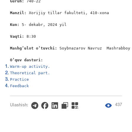
Guruh: 
740-22

Manzil:
 Xorijiy tillar fakulteti, 410-xona

Kun:
 5- dekabr, 2024 yil

Vaqti:
 8:30

Mashg‘ulot o‘tuvchi:
 Soybnazarov Navruz  Mashrabboy 
O‘quv dasturi:
Warm-up activity.
Theoretical part.
Practice
Feedback
437
Ulashish: