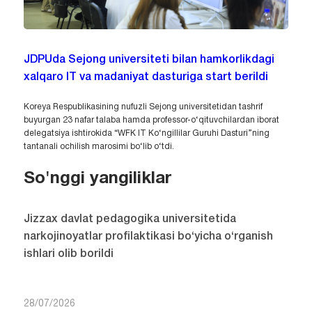
JDPUda Sejong universiteti bilan hamkorlikdagi
xalqaro IT va madaniyat dasturiga start berildi
Koreya Respublikasining nufuzli Sejong universitetidan tashrif
buyurgan 23 nafar talaba hamda professor-o‘qituvchilardan iborat
delegatsiya ishtirokida “WFK IT Ko‘ngillilar Guruhi Dasturi”ning
tantanali ochilish marosimi bo‘lib o‘tdi.
So'nggi yangiliklar
Jizzax davlat pedagogika universitetida
narkojinoyatlar profilaktikasi bo‘yicha o‘rganish
ishlari olib borildi
28/07/2026