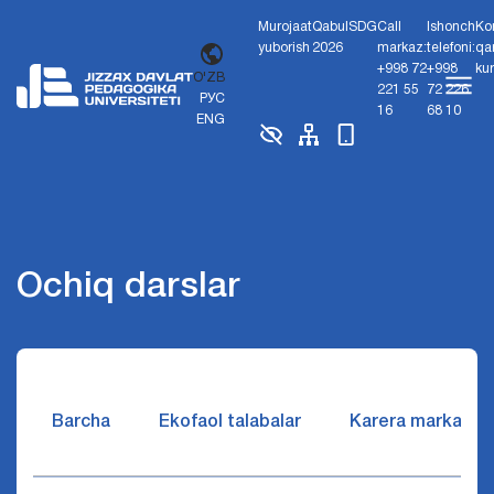
Murojaat
Qabul
SDG
Call
Ishonch
Ko
yuborish
2026
markaz:
telefoni:
qa
+998 72
+998
ku
O'ZB
221 55
72 226
РУС
16
68 10
ENG
Ochiq darslar
Barcha
Ekofaol talabalar
Karera markazi