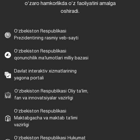
oʻzaro hamkorlikda oʻz faoliyatini amalga
oshiradi.
Oʻzbekiston Respublikasi
Prezidentining rasmiy veb-sayti
Oʻzbekiston Respublikasi
qonunchilik maʼlumotlari milliy bazasi
Davlat interaktiv xizmatlarining
yagona portali
Oʻzbekiston Respublikasi Oliy taʼlim,
fan va innovatsiyalar vazirligi
Oʻzbekiston Respublikasi
Maktabgacha va maktab taʼlimi
vazirligi
Oʻzbekiston Respublikasi Hukumat