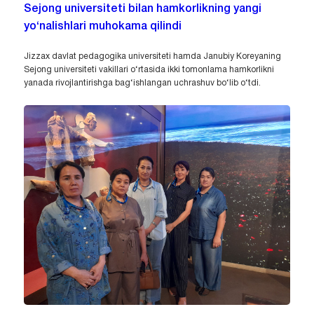
Sejong universiteti bilan hamkorlikning yangi
yo‘nalishlari muhokama qilindi
Jizzax davlat pedagogika universiteti hamda Janubiy Koreyaning
Sejong universiteti vakillari o‘rtasida ikki tomonlama hamkorlikni
yanada rivojlantirishga bag‘ishlangan uchrashuv bo‘lib o‘tdi.