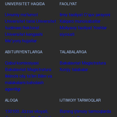
UNIVERSITET HAQIDA
FAOLIYAT
Umumiy maʼlumot
Ilmiy faoliyat
Oʻquv jarayoni
Universitet tarixi
Universitet
Xalqaro munosabatlar
tuzilmasi
Rektorat
Moliyaviy faoliyat
Yoshlar
Universitet kengashi
siyosati
Me'yoriy hujjatlar
ABITURIYENTLARGA
TALABALARGA
Qabul komissiyasi
Bakalavriat
Magistratura
Bakalavriat
Magistratura
Xorijiy talabalar
Ikkinchi oliy taʼlim
Bilim va
malakalarni baholash
agentligi
ALOQA
IJTIMOIY TARMOQLAR
130100. Jizzax viloyati,
Bizning ijtimoiy tarmoqlarda