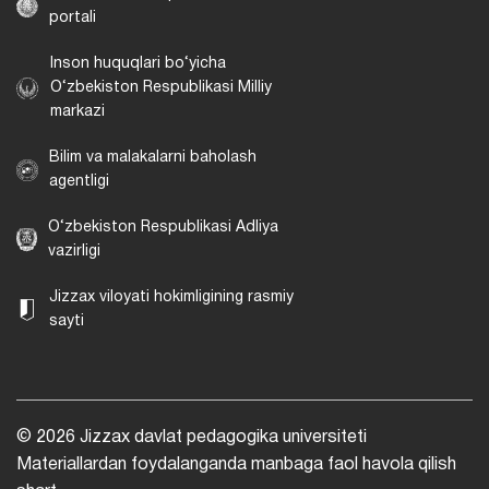
portali
Inson huquqlari bo‘yicha
O‘zbekiston Respublikasi Milliy
markazi
Bilim va malakalarni baholash
agentligi
O‘zbekiston Respublikasi Adliya
vazirligi
Jizzax viloyati hokimligining rasmiy
sayti
© 2026 Jizzax davlat pedagogika universiteti
Materiallardan foydalanganda manbaga faol havola qilish