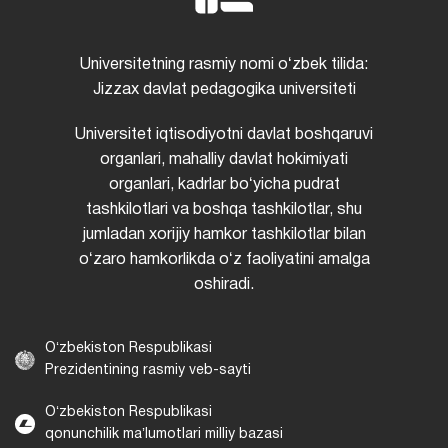
Universitetning rasmiy nomi oʻzbek tilida:
Jizzax davlat pedagogika universiteti
Universitet iqtisodiyotni davlat boshqaruvi
organlari, mahalliy davlat hokimiyati
organlari, kadrlar boʻyicha pudrat
tashkilotlari va boshqa tashkilotlar, shu
jumladan xorijiy hamkor tashkilotlar bilan
oʻzaro hamkorlikda oʻz faoliyatini amalga
oshiradi.
Oʻzbekiston Respublikasi
Prezidentining rasmiy veb-sayti
Oʻzbekiston Respublikasi
qonunchilik maʼlumotlari milliy bazasi