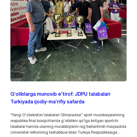
G‘oliblarga munosib e’tirof: JDPU talabalari
Turkiyada ijodiy-ma’rifiy safarda
“Yangi O‘zbekiston talabalari Olimpiadasi” sport musobaqalarining
respublika final bosqichlarida g‘oliblikni qo‘lga kiritgan sportchi
talabalar hamda ularning murabbiylarini rag‘batlantirish maqsadida
Universitet rektorining tashabbusi bilan Turkiya Respublikasiga...