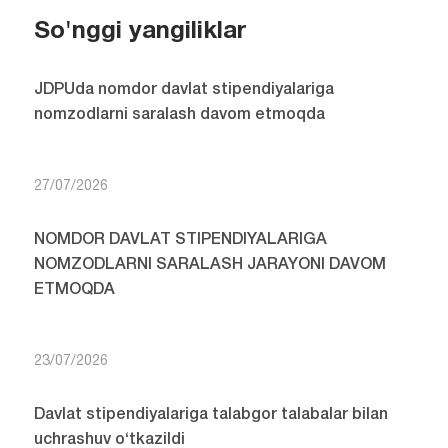
So'nggi yangiliklar
JDPUda nomdor davlat stipendiyalariga
nomzodlarni saralash davom etmoqda
27/07/2026
NOMDOR DAVLAT STIPENDIYALARIGA
NOMZODLARNI SARALASH JARAYONI DAVOM
ETMOQDA
23/07/2026
Davlat stipendiyalariga talabgor talabalar bilan
uchrashuv o‘tkazildi