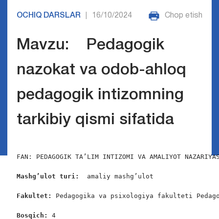
OCHIQ DARSLAR
16/10/2024
Chop etish
|
Mavzu: Pedagogik
nazokat va odob-ahloq
pedagogik intizomning
tarkibiy qismi sifatida
FAN: PEDAGOGIK TA’LIM INTIZOMI VA AMALIYOT NAZARIYAS
Mashg’ulot turi:
  amaliy mashg’ulot

Fakultet:
 Pedagogika va psixologiya fakulteti Pedago
Bosqich: 
4
