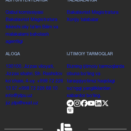
ABITURIYENTLARGA
TALABALARGA
Qabul komissiyasi
Bakalavriat
Magistratura
Bakalavriat
Magistratura
Xorijiy talabalar
Ikkinchi oliy taʼlim
Bilim va
malakalarni baholash
agentligi
ALOQA
IJTIMOIY TARMOQLAR
130100. Jizzax viloyati,
Bizning ijtimoiy tarmoqlarda
Jizzax shahri, Sh. Rashidov
obuna boʻling va
koʻchasi, 4-uy.
+998 72 226
taraqqiyotimiz haqidagi
13 57
+998 72 226 68 10
soʻnggi yangiliklardan
info@jdpu.uz
xabardor boʻling.
jiz.jdpi@exat.uz