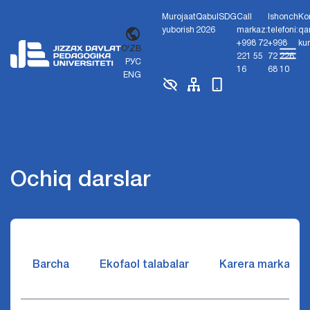
Murojaat
Qabul
SDG
Call
Ishonch
Ko
yuborish
2026
markaz:
telefoni:
qa
+998 72
+998
ku
O'ZB
221 55
72 226
РУС
16
68 10
ENG
Ochiq darslar
Barcha
Ekofaol talabalar
Karera markazi