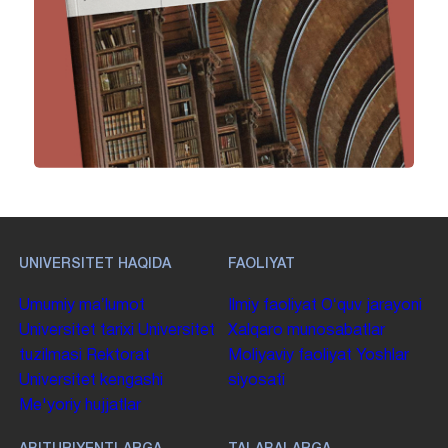
UNIVERSITET HAQIDA
FAOLIYAT
Umumiy maʼlumot
Ilmiy faoliyat
Oʻquv jarayoni
Universitet tarixi
Universitet
Xalqaro munosabatlar
tuzilmasi
Rektorat
Moliyaviy faoliyat
Yoshlar
Universitet kengashi
siyosati
Me'yoriy hujjatlar