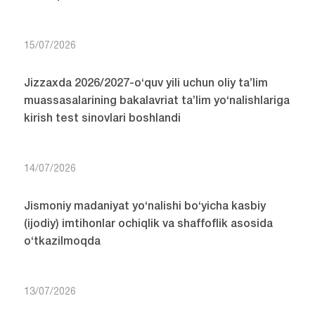
15/07/2026
Jizzaxda 2026/2027-o‘quv yili uchun oliy ta’lim
muassasalarining bakalavriat ta’lim yo‘nalishlariga
kirish test sinovlari boshlandi
14/07/2026
Jismoniy madaniyat yo‘nalishi bo‘yicha kasbiy
(ijodiy) imtihonlar ochiqlik va shaffoflik asosida
o‘tkazilmoqda
13/07/2026