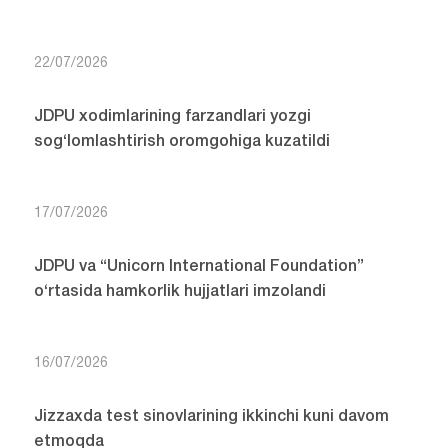
22/07/2026
JDPU xodimlarining farzandlari yozgi
sog‘lomlashtirish oromgohiga kuzatildi
17/07/2026
JDPU va “Unicorn International Foundation”
o‘rtasida hamkorlik hujjatlari imzolandi
16/07/2026
Jizzaxda test sinovlarining ikkinchi kuni davom
etmoqda