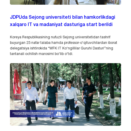
JDPUda Sejong universiteti bilan hamkorlikdagi
xalqaro IT va madaniyat dasturiga start berildi
Koreya Respublikasining nufuzli Sejong universitetidan tashrif
buyurgan 23 nafar talaba hamda professor-o‘qituvchilardan iborat
delegatsiya ishtirokida “WFK IT Ko‘ngillilar Guruhi Dasturi”ning
tantanali ochilish marosimi bo‘lib o‘tdi.