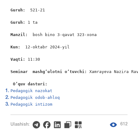
Guruh: 
 521-21

Guruh: 
1 ta

Manzil:  
bosh bino 3-qavat 323-xona

Kun: 
 12-oktabr 2024-yil

Vaqti: 
11:30

Seminar  mashgʻulotni oʻtuvchi: 
Xamrayeva Nazira Rav
O’quv dasturi:
Pedagogik nazokat
Pedagogik odob-ahloq
Pedagogik intizom
612
Ulashish: