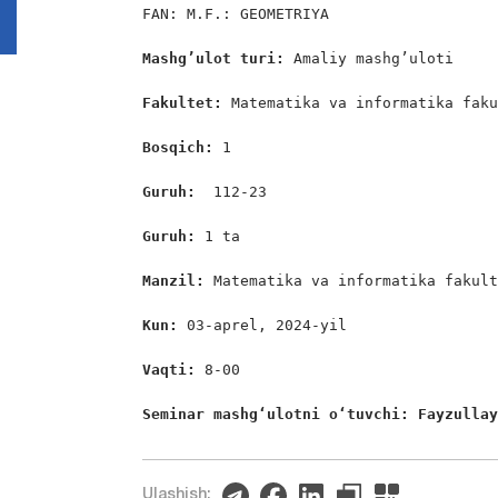
FAN: M.F.: GEOMETRIYA

Mashg’ulot turi:
 Amaliy mashg’uloti

Fakultet:
 Matematika va informatika faku
Bosqich: 
1

Guruh:  
112-23

Guruh: 
1 ta

Manzil: 
Matematika va informatika fakult
Kun: 
03-aprel, 2024-yil

Vaqti: 
8-00

Seminar mashgʻulotni oʻtuvchi: Fayzulla
Ulashish: