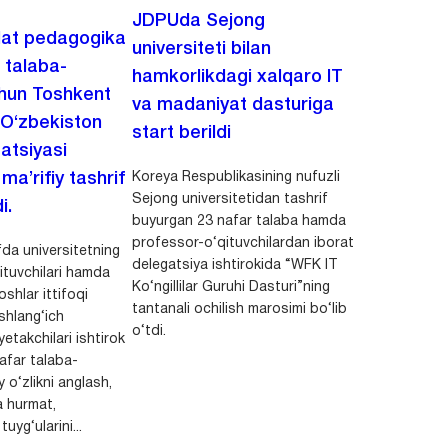
JDPUda Sejong
lat pedagogika
universiteti bilan
i talaba-
hamkorlikdagi xalqaro IT
chun Toshkent
va madaniyat dasturiga
 O‘zbekiston
start berildi
zatsiyasi
Koreya Respublikasining nufuzli
a’rifiy tashrif
Sejong universitetidan tashrif
i.
buyurgan 23 nafar talaba hamda
professor-o‘qituvchilardan iborat
da universitetning
delegatsiya ishtirokida “WFK IT
ituvchilari hamda
Ko‘ngillilar Guruhi Dasturi”ning
shlar ittifoqi
tantanali ochilish marosimi bo‘lib
shlang‘ich
o‘tdi.
yetakchilari ishtirok
safar talaba-
y o‘zlikni anglash,
a hurmat,
uyg‘ularini...