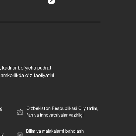
, kadrlar boʻyicha pudrat
hamkorlikda oʻz faoliyatini
ng
Oʻzbekiston Respublikasi Oliy taʼlim,
fan va innovatsiyalar vazirligi
Bilim va malakalarni baholash
iy