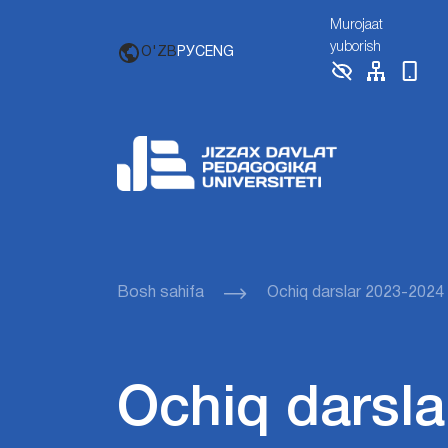
Murojaat
yuborish
O'ZB
РУС
ENG
Bosh sahifa
Ochiq darslar 2023-2024
Ochiq darsla