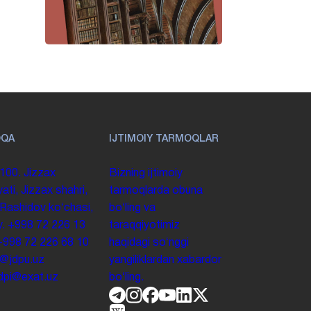
OQA
IJTIMOIY TARMOQLAR
100. Jizzax
Bizning ijtimoiy
yati, Jizzax shahri,
tarmoqlarda obuna
 Rashidov koʻchasi,
boʻling va
y.
+998 72 226 13
taraqqiyotimiz
+998 72 226 68 10
haqidagi soʻnggi
o@jdpu.uz
yangiliklardan xabardor
.jdpi@exat.uz
boʻling.