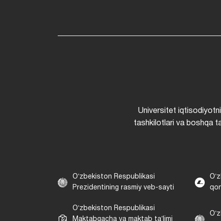
Universitet iqtisodiyotn
tashkilotlari va boshqa ta
Oʻzbekiston Respublikasi
Oʻz
Prezidentining rasmiy veb-sayti
qon
Oʻzbekiston Respublikasi
Oʻz
Maktabgacha va maktab taʼlimi