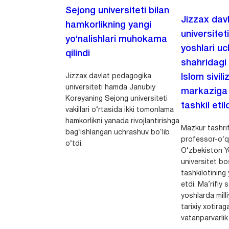
Sejong universiteti bilan
Jizzax dav
hamkorlikning yangi
universitet
yo‘nalishlari muhokama
yoshlari u
qilindi
shahridagi
Jizzax davlat pedagogika
Islom sivili
universiteti hamda Janubiy
markaziga m
Koreyaning Sejong universiteti
tashkil etild
vakillari o‘rtasida ikki tomonlama
hamkorlikni yanada rivojlantirishga
Mazkur tashrif
bag‘ishlangan uchrashuv bo‘lib
professor-o‘q
o‘tdi.
O‘zbekiston Yo
universitet bo
tashkilotining 
etdi. Ma’rifiy 
yoshlarda milli
tarixiy xotirag
vatanparvarlik t