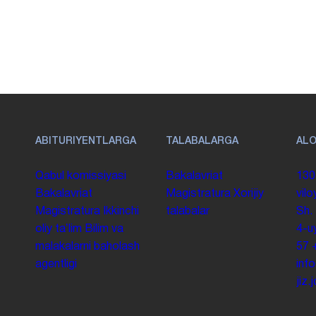
ABITURIYENTLARGA
TALABALARGA
AL
Qabul komissiyasi
Bakalavriat
130
Bakalavriat
Magistratura
Xorijiy
vilo
Magistratura
Ikkinchi
talabalar
Sh.
oliy taʼlim
Bilim va
4-u
malakalarni baholash
57
agentligi
inf
jiz