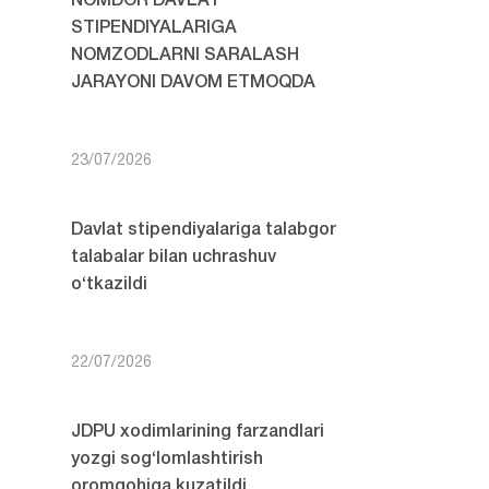
NOMDOR DAVLAT
STIPENDIYALARIGA
NOMZODLARNI SARALASH
JARAYONI DAVOM ETMOQDA
23/07/2026
Davlat stipendiyalariga talabgor
talabalar bilan uchrashuv
o‘tkazildi
22/07/2026
JDPU xodimlarining farzandlari
yozgi sog‘lomlashtirish
oromgohiga kuzatildi