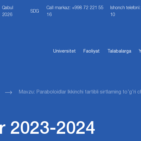
Qabul
Call markaz: +998 72 221 55
Ishonch telefon
SDG
2026
16
10
Universitet
Faoliyat
Talabalarga
Y
Mavzu: Paraboloidlar Ikkinchi tartibli sirtlarning to’g’ri 
r 2023-2024