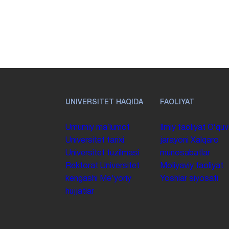
UNIVERSITET HAQIDA
FAOLIYAT
Umumiy maʼlumot
Ilmiy faoliyat
Oʻquv
Universitet tarixi
jarayoni
Xalqaro
Universitet tuzilmasi
munosabatlar
Rektorat
Universitet
Moliyaviy faoliyat
kengashi
Me'yoriy
Yoshlar siyosati
hujjatlar