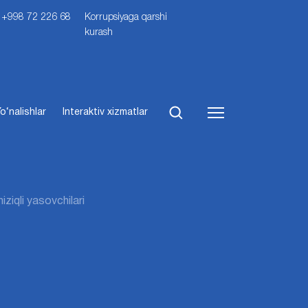
i: +998 72 226 68
Korrupsiyaga qarshi
kurash
o‘nalishlar
Interaktiv xizmatlar
chiziqli yasovchilari