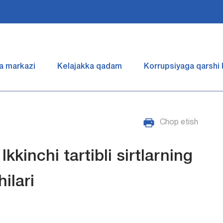
a markazi
Kelajakka qadam
Korrupsiyaga qarshi
Chop etish
kkinchi tartibli sirtlarning
chilari