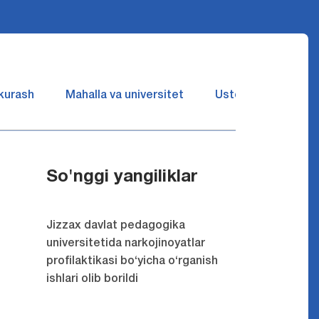
 kurash
Mahalla va universitet
Ustozlar suhbatin 
So'nggi yangiliklar
Jizzax davlat pedagogika
universitetida narkojinoyatlar
profilaktikasi bo‘yicha o‘rganish
ishlari olib borildi