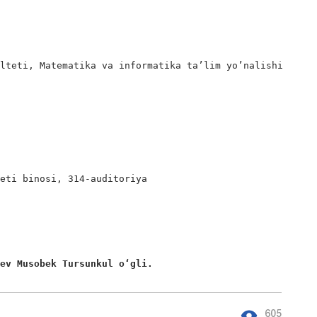
lteti, Matematika va informatika ta’lim yo’nalishi

eti binosi, 314-auditoriya

yev Musobek Tursunkul o‘gli. 
605