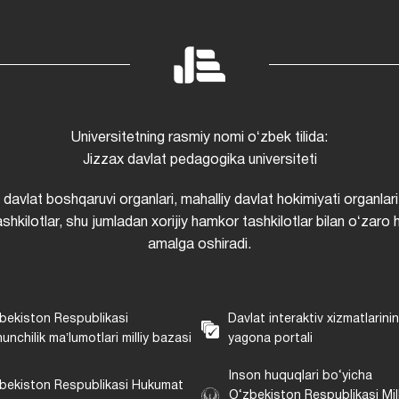
Universitetning rasmiy nomi oʻzbek tilida:
Jizzax davlat pedagogika universiteti
i davlat boshqaruvi organlari, mahalliy davlat hokimiyati organlari
shkilotlar, shu jumladan xorijiy hamkor tashkilotlar bilan oʻzaro 
amalga oshiradi.
bekiston Respublikasi
Davlat interaktiv xizmatlarini
unchilik maʼlumotlari milliy bazasi
yagona portali
Inson huquqlari bo‘yicha
bekiston Respublikasi Hukumat
O‘zbekiston Respublikasi Mill