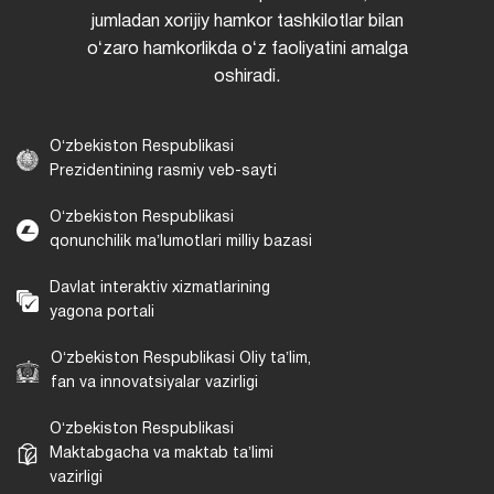
jumladan xorijiy hamkor tashkilotlar bilan
oʻzaro hamkorlikda oʻz faoliyatini amalga
oshiradi.
Oʻzbekiston Respublikasi
Prezidentining rasmiy veb-sayti
Oʻzbekiston Respublikasi
qonunchilik maʼlumotlari milliy bazasi
Davlat interaktiv xizmatlarining
yagona portali
Oʻzbekiston Respublikasi Oliy taʼlim,
fan va innovatsiyalar vazirligi
Oʻzbekiston Respublikasi
Maktabgacha va maktab taʼlimi
vazirligi