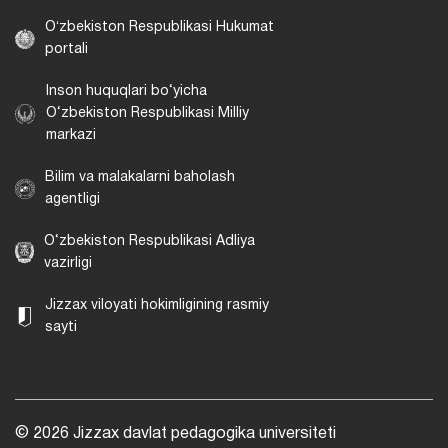
Oʻzbekiston Respublikasi Hukumat
portali
Inson huquqlari bo‘yicha
O‘zbekiston Respublikasi Milliy
markazi
Bilim va malakalarni baholash
agentligi
O‘zbekiston Respublikasi Adliya
vazirligi
Jizzax viloyati hokimligining rasmiy
sayti
© 2026 Jizzax davlat pedagogika universiteti