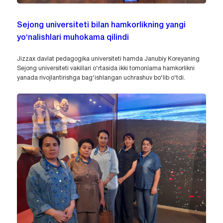
Sejong universiteti bilan hamkorlikning yangi
yo‘nalishlari muhokama qilindi
Jizzax davlat pedagogika universiteti hamda Janubiy Koreyaning
Sejong universiteti vakillari o‘rtasida ikki tomonlama hamkorlikni
yanada rivojlantirishga bag‘ishlangan uchrashuv bo‘lib o‘tdi.