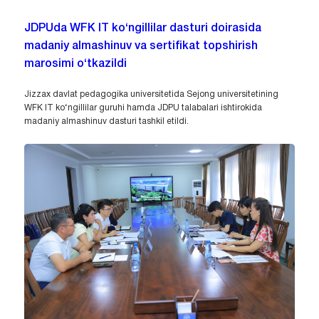
JDPUda WFK IT ko‘ngillilar dasturi doirasida
madaniy almashinuv va sertifikat topshirish
marosimi o‘tkazildi
Jizzax davlat pedagogika universitetida Sejong universitetining
WFK IT ko‘ngillilar guruhi hamda JDPU talabalari ishtirokida
madaniy almashinuv dasturi tashkil etildi.