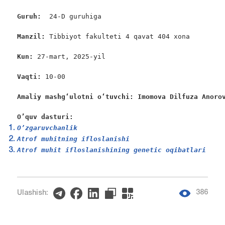
Guruh:  
24-D guruhiga

Manzil: 
Tibbiyot fakulteti 4 qavat 404 xona

Kun: 
27-mart, 2025-yil

Vaqti: 
10-00

Amaliy mashgʻulotni oʻtuvchi: Imomova Dilfuza Anoro
O’quv dasturi:
O’zgaruvchanlik 
Atrof muhitning ifloslanishi
Atrof muhit ifloslanishining genetic oqibatlari
386
Ulashish: