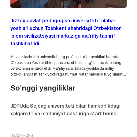
Jizzax davlat pedagogika universiteti talaba-
yoshlari uchun Toshkent shahridagi O‘zbekiston
Islom sivilizatsiyasi markaziga ma’rifiy tashrif
tashkil etildi.
Mazkur tashrifda universitetning professor-o‘qituvchilari hamda
O‘zbekiston Yoshlar ittifoqi universitet boshlang‘ich tashkilotining
yetakchilari ishtirok etdi. Ma’rifiy safar talaba-yoshlarda milliy
o‘zlikni anglash, tarixiy xotiraga hurmat, vatanparvarlik tuyg‘ularini...
So'nggi yangiliklar
JDPUda Sejong universiteti bilan hamkorlikdagi
xalqaro IT va madaniyat dasturiga start berildi
03/08/2026