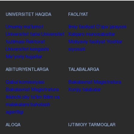
UNIVERSITET HAQIDA
FAOLIYAT
Umumiy maʼlumot
Ilmiy faoliyat
Oʻquv jarayoni
Universitet tarixi
Universitet
Xalqaro munosabatlar
tuzilmasi
Rektorat
Moliyaviy faoliyat
Yoshlar
Universitet kengashi
siyosati
Me'yoriy hujjatlar
ABITURIYENTLARGA
TALABALARGA
Qabul komissiyasi
Bakalavriat
Magistratura
Bakalavriat
Magistratura
Xorijiy talabalar
Ikkinchi oliy taʼlim
Bilim va
malakalarni baholash
agentligi
ALOQA
IJTIMOIY TARMOQLAR