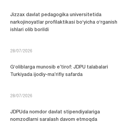
Jizzax davlat pedagogika universitetida
narkojinoyatlar profilaktikasi bo‘yicha o‘rganish
ishlari olib borildi
28/07/2026
G‘oliblarga munosib e’tirof: JDPU talabalari
Turkiyada ijodiy-ma’rifiy safarda
28/07/2026
JDPUda nomdor davlat stipendiyalariga
nomzodlarni saralash davom etmoqda