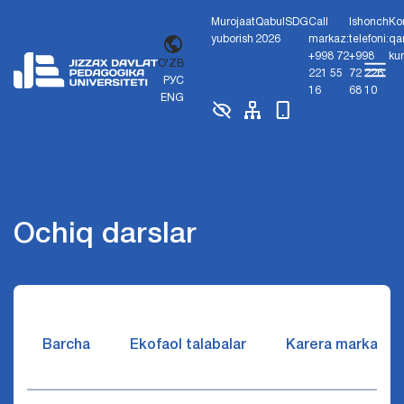
Murojaat
Qabul
SDG
Call
Ishonch
Ko
yuborish
2026
markaz:
telefoni:
qa
+998 72
+998
ku
O'ZB
221 55
72 226
РУС
16
68 10
ENG
Ochiq darslar
Barcha
Ekofaol talabalar
Karera markazi