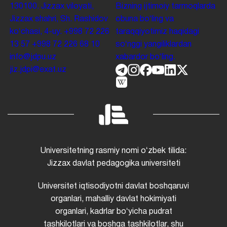
130100. Jizzax viloyati,
Bizning ijtimoiy tarmoqlarda
Jizzax shahri, Sh. Rashidov
obuna boʻling va
koʻchasi, 4-uy.
+998 72 226
taraqqiyotimiz haqidagi
13 57
+998 72 226 68 10
soʻnggi yangiliklardan
info@jdpu.uz
xabardor boʻling.
jiz.jdpi@exat.uz
Universitetning rasmiy nomi oʻzbek tilida:
Jizzax davlat pedagogika universiteti
Universitet iqtisodiyotni davlat boshqaruvi
organlari, mahalliy davlat hokimiyati
organlari, kadrlar boʻyicha pudrat
tashkilotlari va boshqa tashkilotlar, shu