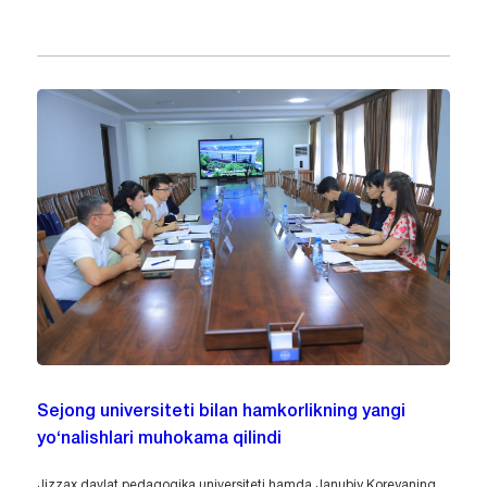
Sejong universiteti bilan hamkorlikning yangi
yo‘nalishlari muhokama qilindi
Jizzax davlat pedagogika universiteti hamda Janubiy Koreyaning