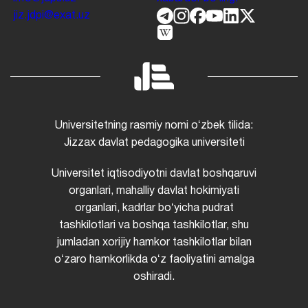
jiz.jdpi@exat.uz
Universitetning rasmiy nomi oʻzbek tilida:
Jizzax davlat pedagogika universiteti
Universitet iqtisodiyotni davlat boshqaruvi
organlari, mahalliy davlat hokimiyati
organlari, kadrlar boʻyicha pudrat
tashkilotlari va boshqa tashkilotlar, shu
jumladan xorijiy hamkor tashkilotlar bilan
oʻzaro hamkorlikda oʻz faoliyatini amalga
oshiradi.