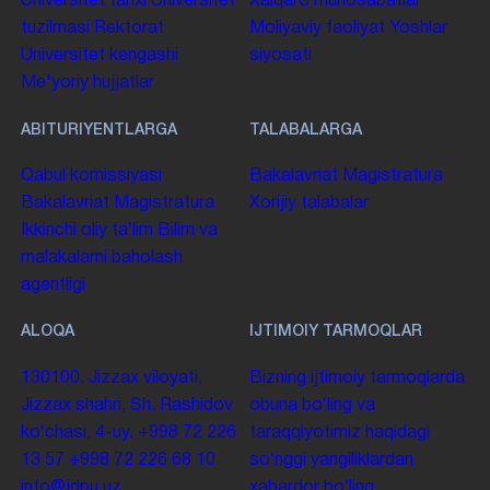
Universitet tarixi
Universitet
Xalqaro munosabatlar
tuzilmasi
Rektorat
Moliyaviy faoliyat
Yoshlar
Universitet kengashi
siyosati
Me'yoriy hujjatlar
ABITURIYENTLARGA
TALABALARGA
Qabul komissiyasi
Bakalavriat
Magistratura
Bakalavriat
Magistratura
Xorijiy talabalar
Ikkinchi oliy taʼlim
Bilim va
malakalarni baholash
agentligi
ALOQA
IJTIMOIY TARMOQLAR
130100. Jizzax viloyati,
Bizning ijtimoiy tarmoqlarda
Jizzax shahri, Sh. Rashidov
obuna boʻling va
koʻchasi, 4-uy.
+998 72 226
taraqqiyotimiz haqidagi
13 57
+998 72 226 68 10
soʻnggi yangiliklardan
info@jdpu.uz
xabardor boʻling.