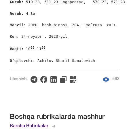
Guruh: 
510-23, 511-23 Logopediya,   570-23, 571-23  
Guruh: 
4 ta

Manzil:
 JDPU  bosh binosi  204 – ma’ruza  zali

Kun:
 24-noyabr , 2023-yil

00
20
Vaqti:
 10
-11
O’qituvchi: 
Achilov Sharif Samatovich
562
Ulashish:
Boshqa rubrikalarda mashhur
Barcha Rubrikalar