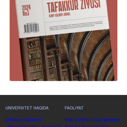
UNIVERSITET HAQIDA
FAOLIYAT
Umumiy maʼlumot
Ilmiy faoliyat
Oʻquv jarayoni