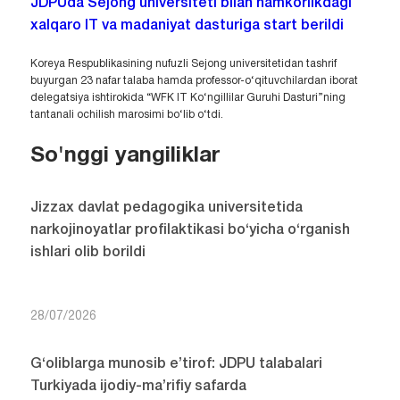
JDPUda Sejong universiteti bilan hamkorlikdagi
xalqaro IT va madaniyat dasturiga start berildi
Koreya Respublikasining nufuzli Sejong universitetidan tashrif
buyurgan 23 nafar talaba hamda professor-o‘qituvchilardan iborat
delegatsiya ishtirokida “WFK IT Ko‘ngillilar Guruhi Dasturi”ning
tantanali ochilish marosimi bo‘lib o‘tdi.
So'nggi yangiliklar
Jizzax davlat pedagogika universitetida
narkojinoyatlar profilaktikasi bo‘yicha o‘rganish
ishlari olib borildi
28/07/2026
G‘oliblarga munosib e’tirof: JDPU talabalari
Turkiyada ijodiy-ma’rifiy safarda