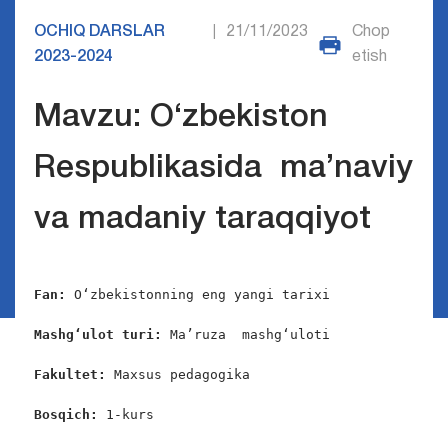
OCHIQ DARSLAR
21/11/2023
Chop
|
2023-2024
etish
Mavzu: O‘zbekiston
Respublikasida ma’naviy
va madaniy taraqqiyot
Fan: 
O‘zbekistonning eng yangi tarixi

Mashg‘ulot turi: 
Ma’ruza  mashg‘uloti

Fakultet: 
Maxsus pedagogika

Bosqich: 
1-kurs
