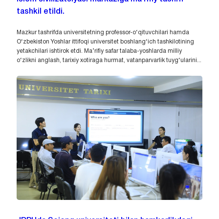
tashkil etildi.
Mazkur tashrifda universitetning professor-o‘qituvchilari hamda
O‘zbekiston Yoshlar ittifoqi universitet boshlang‘ich tashkilotining
yetakchilari ishtirok etdi. Ma’rifiy safar talaba-yoshlarda milliy
o‘zlikni anglash, tarixiy xotiraga hurmat, vatanparvarlik tuyg‘ularini...