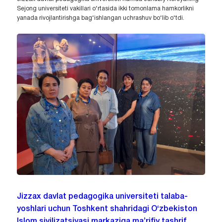
Sejong universiteti vakillari o‘rtasida ikki tomonlama hamkorlikni
yanada rivojlantirishga bag‘ishlangan uchrashuv bo‘lib o‘tdi.
Jizzax davlat pedagogika universiteti talaba-
yoshlari uchun Toshkent shahridagi O‘zbekiston
Islom sivilizatsiyasi markaziga ma’rifiy tashrif