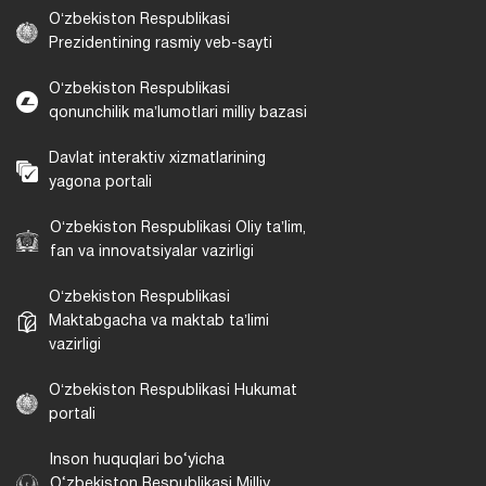
Oʻzbekiston Respublikasi
Prezidentining rasmiy veb-sayti
Oʻzbekiston Respublikasi
qonunchilik maʼlumotlari milliy bazasi
Davlat interaktiv xizmatlarining
yagona portali
Oʻzbekiston Respublikasi Oliy taʼlim,
fan va innovatsiyalar vazirligi
Oʻzbekiston Respublikasi
Maktabgacha va maktab taʼlimi
vazirligi
Oʻzbekiston Respublikasi Hukumat
portali
Inson huquqlari bo‘yicha
O‘zbekiston Respublikasi Milliy