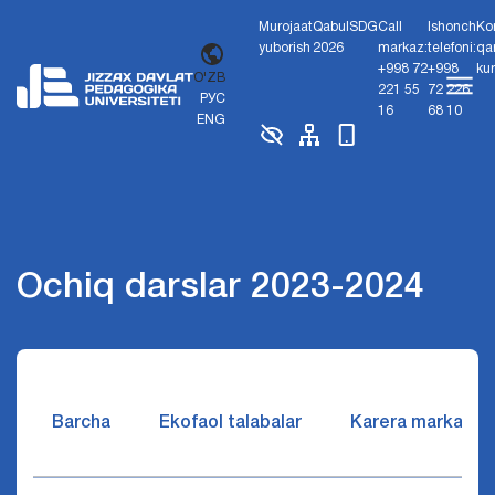
Murojaat
Qabul
SDG
Call
Ishonch
Ko
yuborish
2026
markaz:
telefoni:
qa
+998 72
+998
ku
O'ZB
221 55
72 226
РУС
16
68 10
ENG
Ochiq darslar 2023-2024
Barcha
Ekofaol talabalar
Karera markazi