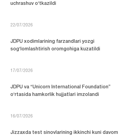
uchrashuv o‘tkazildi
22/07/2026
JDPU xodimlarining farzandlari yozgi
sog‘lomlashtirish oromgohiga kuzatildi
17/07/2026
JDPU va “Unicorn International Foundation”
o‘rtasida hamkorlik hujjatlari imzolandi
16/07/2026
Jizzaxda test sinovlarining ikkinchi kuni davom