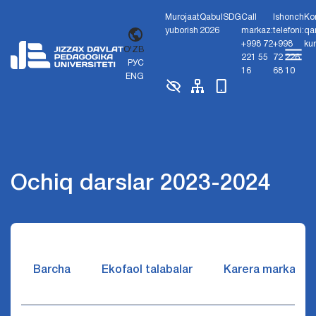
Murojaat
Qabul
SDG
Call
Ishonch
Ko
yuborish
2026
markaz:
telefoni:
qa
+998 72
+998
ku
O'ZB
221 55
72 226
РУС
16
68 10
ENG
Ochiq darslar 2023-2024
Barcha
Ekofaol talabalar
Karera markazi