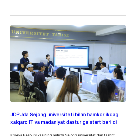
JDPUda Sejong universiteti bilan hamkorlikdagi
xalqaro IT va madaniyat dasturiga start berildi
Koreya Respublikasining nufuzli Sejong universitetidan tashrif