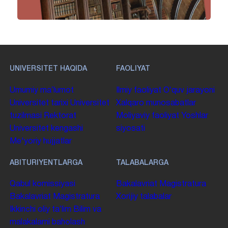
UNIVERSITET HAQIDA
FAOLIYAT
Umumiy maʼlumot
Ilmiy faoliyat
Oʻquv jarayoni
Universitet tarixi
Universitet
Xalqaro munosabatlar
tuzilmasi
Rektorat
Moliyaviy faoliyat
Yoshlar
Universitet kengashi
siyosati
Me'yoriy hujjatlar
ABITURIYENTLARGA
TALABALARGA
Qabul komissiyasi
Bakalavriat
Magistratura
Bakalavriat
Magistratura
Xorijiy talabalar
Ikkinchi oliy taʼlim
Bilim va
malakalarni baholash