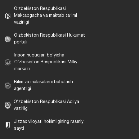
Oʻzbekiston Respublikasi
Maktabgacha va maktab taʼlimi
vazirligi
Oʻzbekiston Respublikasi Hukumat
portali
Inson huquqlari bo‘yicha
O‘zbekiston Respublikasi Milliy
markazi
Bilim va malakalarni baholash
agentligi
O‘zbekiston Respublikasi Adliya
vazirligi
Jizzax viloyati hokimligining rasmiy
sayti