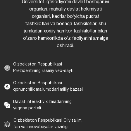
Universitet iqtisodiyotni davlat boshqaruvi
organlari, mahalliy davlat hokimiyati
organlari, kadrlar boʻyicha pudrat
tashkilotlari va boshqa tashkilotlar, shu
jumladan xorijiy hamkor tashkilotlar bilan
oʻzaro hamkorlikda oʻz faoliyatini amalga
oshiradi.
Oʻzbekiston Respublikasi
Prezidentining rasmiy veb-sayti
Oʻzbekiston Respublikasi
qonunchilik maʼlumotlari milliy bazasi
Davlat interaktiv xizmatlarining
yagona portali
Oʻzbekiston Respublikasi Oliy taʼlim,
fan va innovatsiyalar vazirligi