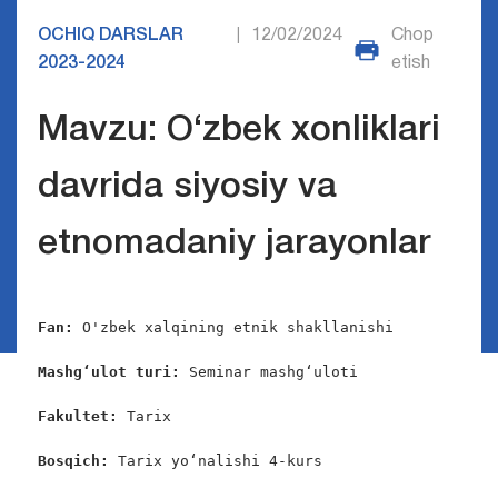
OCHIQ DARSLAR
12/02/2024
Chop
|
2023-2024
etish
Mavzu: O‘zbek xonliklari
davrida siyosiy va
etnomadaniy jarayonlar
Fan: 
O'zbek xalqining etnik shakllanishi

Mashg‘ulot turi: 
Seminar mashg‘uloti

Fakultet: 
Tarix

Bosqich: 
Tarix yo‘nalishi 4-kurs
