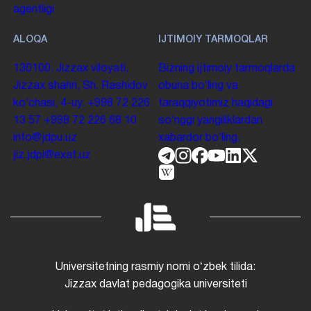
agentligi
ALOQA
IJTIMOIY TARMOQLAR
130100. Jizzax viloyati,
Bizning ijtimoiy tarmoqlarda
Jizzax shahri, Sh. Rashidov
obuna boʻling va
koʻchasi, 4-uy.
+998 72 226
taraqqiyotimiz haqidagi
13 57
+998 72 226 68 10
soʻnggi yangiliklardan
info@jdpu.uz
xabardor boʻling.
jiz.jdpi@exat.uz
Universitetning rasmiy nomi oʻzbek tilida:
Jizzax davlat pedagogika universiteti