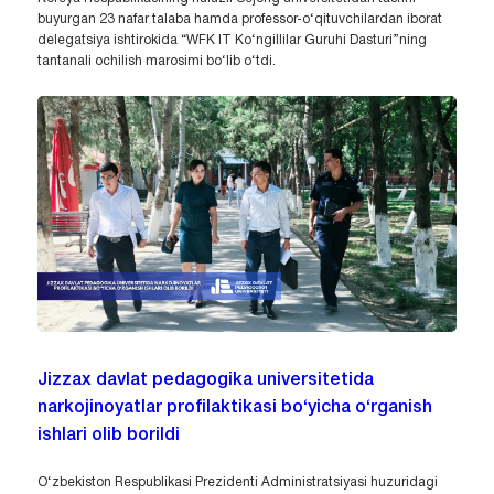
buyurgan 23 nafar talaba hamda professor-o‘qituvchilardan iborat
delegatsiya ishtirokida “WFK IT Ko‘ngillilar Guruhi Dasturi”ning
tantanali ochilish marosimi bo‘lib o‘tdi.
Jizzax davlat pedagogika universitetida
narkojinoyatlar profilaktikasi bo‘yicha o‘rganish
ishlari olib borildi
O‘zbekiston Respublikasi Prezidenti Administratsiyasi huzuridagi