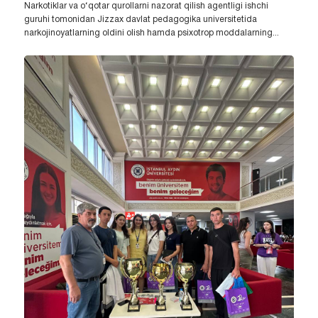
Narkotiklar va o‘qotar qurollarni nazorat qilish agentligi ishchi
guruhi tomonidan Jizzax davlat pedagogika universitetida
narkojinoyatlarning oldini olish hamda psixotrop moddalarning...