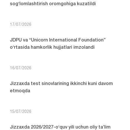
sog‘lomlashtirish oromgohiga kuzatildi
17/07/2026
JDPU va “Unicorn International Foundation”
o‘rtasida hamkorlik hujjatlari imzolandi
16/07/2026
Jizzaxda test sinovlarining ikkinchi kuni davom
etmoqda
15/07/2026
Jizzaxda 2026/2027-o‘quv yili uchun oliy ta’lim