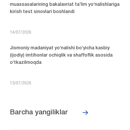
muassasalarining bakalavriat ta’lim yo‘nalishlariga
kirish test sinovlari boshlandi
14/07/2026
Jismoniy madaniyat yo‘nalishi bo‘yicha kasbiy
(ijodiy) imtihonlar ochiqlik va shaffoflik asosida
o‘tkazilmoqda
13/07/2026
Barcha yangiliklar