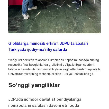
G‘oliblarga munosib e’tirof: JDPU talabalari
Turkiyada ijodiy-ma’rifiy safarda
“Yangi O‘zbekiston talabalari Olimpiadasi” sport musobaqalarining
respublika final bosqichlarida g‘oliblikni qo‘lga kiritgan sportchi
talabalar hamda ularning murabbiylarini rag‘batlantirish maqsadida
Universitet rektorining tashabbusi bilan Turkiya Respublikasiga...
So'nggi yangiliklar
JDPUda nomdor davlat stipendiyalariga
nomzodlarni saralash davom etmoqda