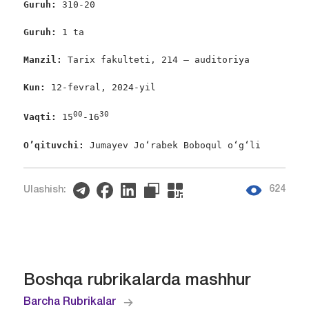
Guruh: 
310-20

Guruh: 
1 ta

Manzil:
 Tarix fakulteti, 214 – auditoriya

Kun:
 12-fevral, 2024-yil

00
30
Vaqti:
 15
-16
O’qituvchi: 
Jumayev Jo‘rabek Boboqul o‘g‘li
624
Ulashish:
Boshqa rubrikalarda mashhur
Barcha Rubrikalar