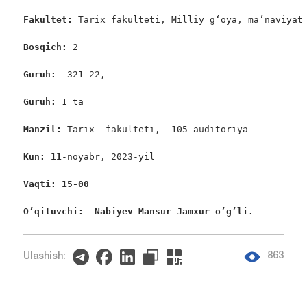
Fakultet:
 Tarix fakulteti, Milliy g‘oya, ma’naviyat 
Bosqich: 
2

Guruh:  
321-22,

Guruh: 
1 ta

Manzil: 
Tarix  fakulteti,  105-auditoriya

Kun: 11
-noyabr, 2023-yil

Vaqti: 15-00
O’qituvchi:  Nabiyev Mansur Jamxur o’g’li. 
863
Ulashish: