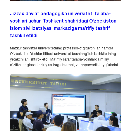
Jizzax davlat pedagogika universiteti talaba-
yoshlari uchun Toshkent shahridagi O‘zbekiston
Islom sivilizatsiyasi markaziga ma’rifiy tashrif
tashkil etildi.
Mazkur tashrifda universitetning professor-o‘qituvchilari hamda
O‘zbekiston Yoshlar ittifoqi universitet boshlang‘ich tashkilotining
yetakchilari ishtirok etdi. Ma’rifiy safar talaba-yoshlarda milliy
o‘zlikni anglash, tarixiy xotiraga hurmat, vatanparvarlik tuyg‘ularini...