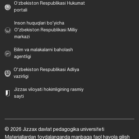
Oʻzbekiston Respublikasi Hukumat
portali
Inson huquqlari bo‘yicha
O‘zbekiston Respublikasi Milliy
markazi
Bilim va malakalarni baholash
agentligi
O‘zbekiston Respublikasi Adliya
vazirligi
Jizzax viloyati hokimligining rasmiy
sayti
© 2026 Jizzax davlat pedagogika universiteti
Materiallardan foydalanganda manbaga faol havola qilish