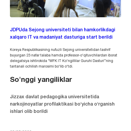
JDPUda Sejong universiteti bilan hamkorlikdagi
xalqaro IT va madaniyat dasturiga start berildi
Koreya Respublikasining nufuzli Sejong universitetidan tashrif
buyurgan 23 nafar talaba hamda professor-o‘qituvchilardan iborat
delegatsiya ishtirokida “WFK IT Ko‘ngillilar Guruhi Dasturi”ning
tantanali ochilish marosimi bo‘lib o‘tdi.
So'nggi yangiliklar
Jizzax davlat pedagogika universitetida
narkojinoyatlar profilaktikasi bo‘yicha o‘rganish
ishlari olib borildi