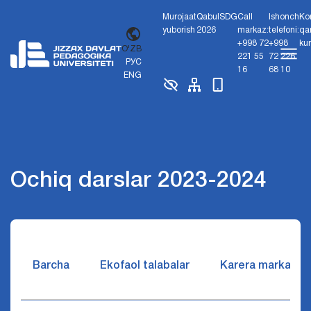
Murojaat
Qabul
SDG
Call
Ishonch
Ko
yuborish
2026
markaz:
telefoni:
qa
+998 72
+998
ku
O'ZB
221 55
72 226
РУС
16
68 10
ENG
Ochiq darslar 2023-2024
Barcha
Ekofaol talabalar
Karera markazi