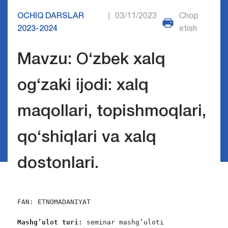
OCHIQ DARSLAR
03/11/2023
Chop
|
2023-2024
etish
Mavzu: O‘zbek xalq
og‘zaki ijodi: xalq
maqollari, topishmoqlari,
qo‘shiqlari va xalq
dostonlari.
FAN: ETNOMADANIYAT

Mashg’ulot turi:
 seminar mashg’uloti
