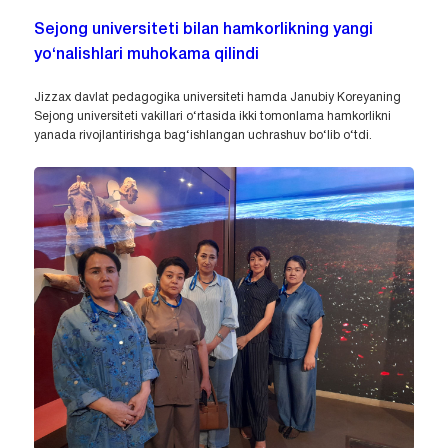
Sejong universiteti bilan hamkorlikning yangi
yo‘nalishlari muhokama qilindi
Jizzax davlat pedagogika universiteti hamda Janubiy Koreyaning
Sejong universiteti vakillari o‘rtasida ikki tomonlama hamkorlikni
yanada rivojlantirishga bag‘ishlangan uchrashuv bo‘lib o‘tdi.