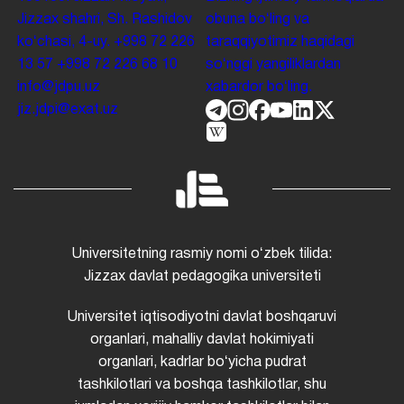
Jizzax shahri, Sh. Rashidov
obuna boʻling va
koʻchasi, 4-uy.
+998 72 226
taraqqiyotimiz haqidagi
13 57
+998 72 226 68 10
soʻnggi yangiliklardan
info@jdpu.uz
xabardor boʻling.
jiz.jdpi@exat.uz
Universitetning rasmiy nomi oʻzbek tilida:
Jizzax davlat pedagogika universiteti
Universitet iqtisodiyotni davlat boshqaruvi
organlari, mahalliy davlat hokimiyati
organlari, kadrlar boʻyicha pudrat
tashkilotlari va boshqa tashkilotlar, shu