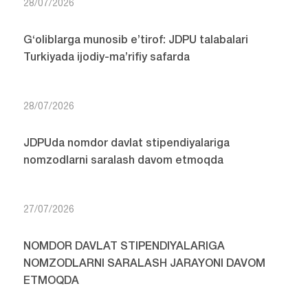
28/07/2026
G‘oliblarga munosib e’tirof: JDPU talabalari
Turkiyada ijodiy-ma’rifiy safarda
28/07/2026
JDPUda nomdor davlat stipendiyalariga
nomzodlarni saralash davom etmoqda
27/07/2026
NOMDOR DAVLAT STIPENDIYALARIGA
NOMZODLARNI SARALASH JARAYONI DAVOM
ETMOQDA