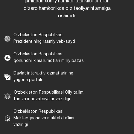
jumladan xorijiy hamkor tashkilotlar bilan
oʻzaro hamkorlikda oʻz faoliyatini amalga
oshiradi.
Oʻzbekiston Respublikasi
Prezidentining rasmiy veb-sayti
Oʻzbekiston Respublikasi
qonunchilik maʼlumotlari milliy bazasi
Davlat interaktiv xizmatlarining
yagona portali
Oʻzbekiston Respublikasi Oliy taʼlim,
fan va innovatsiyalar vazirligi
Oʻzbekiston Respublikasi
Maktabgacha va maktab taʼlimi
vazirligi