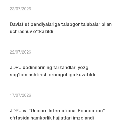
23/07/2026
Davlat stipendiyalariga talabgor talabalar bilan
uchrashuv o‘tkazildi
22/07/2026
JDPU xodimlarining farzandlari yozgi
sog‘lomlashtirish oromgohiga kuzatildi
17/07/2026
JDPU va “Unicorn International Foundation”
o‘rtasida hamkorlik hujjatlari imzolandi