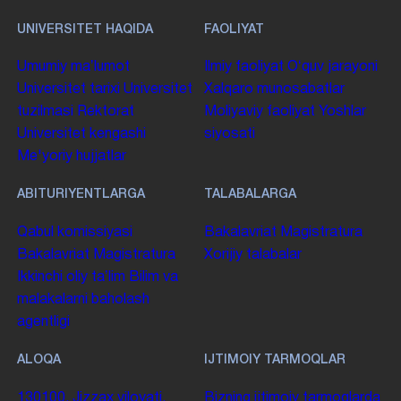
UNIVERSITET HAQIDA
FAOLIYAT
Umumiy maʼlumot
Ilmiy faoliyat
Oʻquv jarayoni
Universitet tarixi
Universitet
Xalqaro munosabatlar
tuzilmasi
Rektorat
Moliyaviy faoliyat
Yoshlar
Universitet kengashi
siyosati
Me'yoriy hujjatlar
ABITURIYENTLARGA
TALABALARGA
Qabul komissiyasi
Bakalavriat
Magistratura
Bakalavriat
Magistratura
Xorijiy talabalar
Ikkinchi oliy taʼlim
Bilim va
malakalarni baholash
agentligi
ALOQA
IJTIMOIY TARMOQLAR
130100. Jizzax viloyati,
Bizning ijtimoiy tarmoqlarda