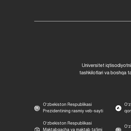
Universitet iqtisodiyotn
tashkilotlari va boshqa ta
Oʻzbekiston Respublikasi
Oʻz
Prezidentining rasmiy veb-sayti
qon
Oʻzbekiston Respublikasi
Oʻz
Maktabgacha va maktab taʼlimi