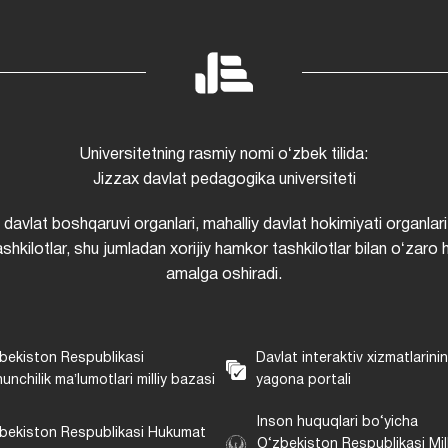
Universitetning rasmiy nomi oʻzbek tilida:
Jizzax davlat pedagogika universiteti
i davlat boshqaruvi organlari, mahalliy davlat hokimiyati organlari
shkilotlar, shu jumladan xorijiy hamkor tashkilotlar bilan oʻzaro 
amalga oshiradi.
bekiston Respublikasi
Davlat interaktiv xizmatlarini
unchilik maʼlumotlari milliy bazasi
yagona portali
Inson huquqlari bo‘yicha
bekiston Respublikasi Hukumat
O‘zbekiston Respublikasi Mill