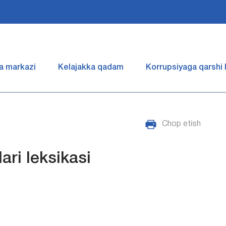
a markazi
Kelajakka qadam
Korrupsiyaga qarshi
Chop etish
ri leksikasi