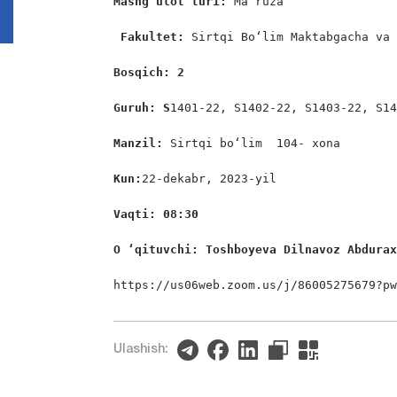
Mashg‘ulot turi:
 Ma’ruza

Fakultet:
 Sirtqi Bo‘lim Maktabgacha va 
Bosqich: 2
Guruh: S
1401-22, S1402-22, S1403-22, S14
Manzil: 
Sirtqi bo‘lim  104- xona

Kun:
22-dekabr, 2023-yil

Vaqti: 08:30
O ‘qituvchi: Toshboyeva Dilnavoz Abdura
https://us06web.zoom.us/j/86005275679?p
Ulashish: