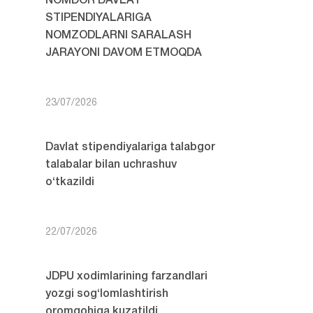
NOMDOR DAVLAT
STIPENDIYALARIGA
NOMZODLARNI SARALASH
JARAYONI DAVOM ETMOQDA
23/07/2026
Davlat stipendiyalariga talabgor
talabalar bilan uchrashuv
o‘tkazildi
22/07/2026
JDPU xodimlarining farzandlari
yozgi sog‘lomlashtirish
oromgohiga kuzatildi