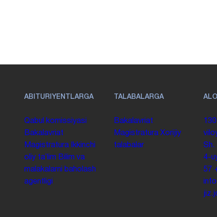
ABITURIYENTLARGA
TALABALARGA
AL
Qabul komissiyasi
Bakalavriat
130
Bakalavriat
Magistratura
Xorijiy
vilo
Magistratura
Ikkinchi
talabalar
Sh.
oliy taʼlim
Bilim va
4-u
malakalarni baholash
57
agentligi
inf
jiz