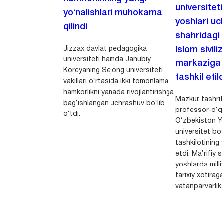
universitet
yo‘nalishlari muhokama
yoshlari u
qilindi
shahridagi
Jizzax davlat pedagogika
Islom sivili
universiteti hamda Janubiy
markaziga m
Koreyaning Sejong universiteti
tashkil etild
vakillari o‘rtasida ikki tomonlama
hamkorlikni yanada rivojlantirishga
Mazkur tashrif
bag‘ishlangan uchrashuv bo‘lib
professor-o‘q
o‘tdi.
O‘zbekiston Yo
universitet bo
tashkilotining 
etdi. Ma’rifiy 
yoshlarda milli
tarixiy xotirag
vatanparvarlik t