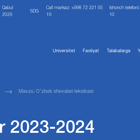
Qabul
Call markaz: +998 72 221 55
Ishonch telefon
SDG
2026
16
10
Universitet
Faoliyat
Talabalarga
Y
Mavzu: O’zbek shevalari leksikasi
r 2023-2024