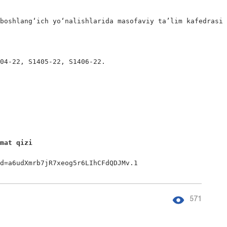
boshlang‘ich yo‘nalishlarida masofaviy ta’lim kafedrasi

04-22, S1405-22, S1406-22.

xmat qizi
wd=a6udXmrb7jR7xeog5r6LIhCFdQDJMv.1
571