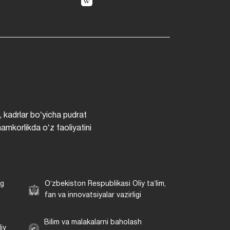
, kadrlar boʻyicha pudrat
hamkorlikda oʻz faoliyatini
ng
Oʻzbekiston Respublikasi Oliy taʼlim,
fan va innovatsiyalar vazirligi
Bilim va malakalarni baholash
iy