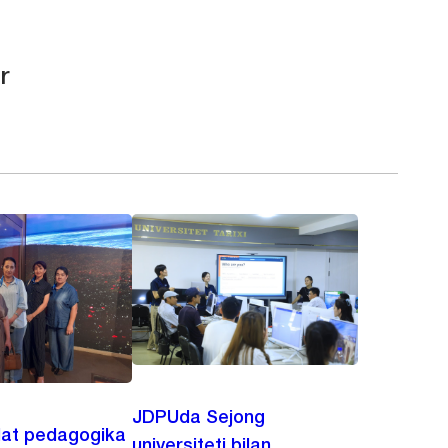
r
JDPUda Sejong
lat pedagogika
universiteti bilan