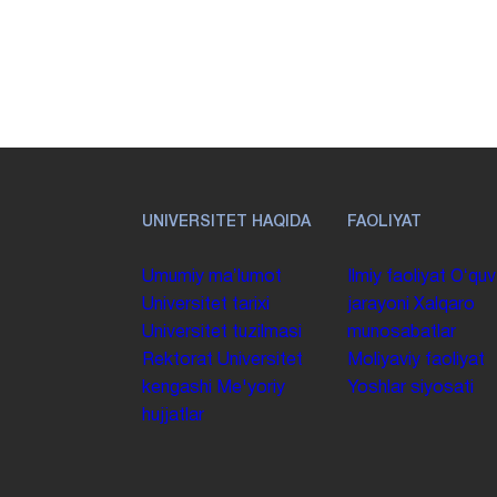
UNIVERSITET HAQIDA
FAOLIYAT
Umumiy maʼlumot
Ilmiy faoliyat
Oʻquv
Universitet tarixi
jarayoni
Xalqaro
Universitet tuzilmasi
munosabatlar
Rektorat
Universitet
Moliyaviy faoliyat
kengashi
Me'yoriy
Yoshlar siyosati
hujjatlar