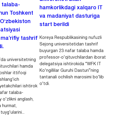
i talaba-
hamkorlikdagi xalqaro IT
chun Toshkent
va madaniyat dasturiga
 O‘zbekiston
start berildi
zatsiyasi
Koreya Respublikasining nufuzli
a’rifiy tashrif
Sejong universitetidan tashrif
i.
buyurgan 23 nafar talaba hamda
professor-o‘qituvchilardan iborat
da universitetning
delegatsiya ishtirokida “WFK IT
ituvchilari hamda
Ko‘ngillilar Guruhi Dasturi”ning
shlar ittifoqi
tantanali ochilish marosimi bo‘lib
shlang‘ich
o‘tdi.
yetakchilari ishtirok
safar talaba-
y o‘zlikni anglash,
a hurmat,
uyg‘ularini...