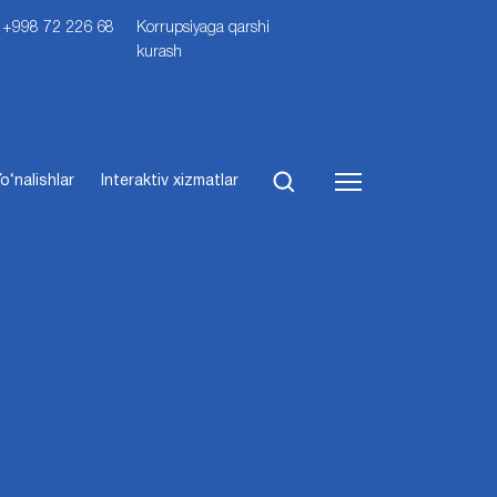
i: +998 72 226 68
Korrupsiyaga qarshi
kurash
o‘nalishlar
Interaktiv xizmatlar