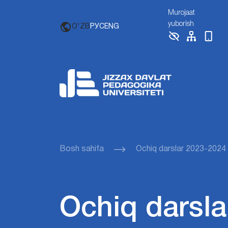
Murojaat
yuborish
O'ZB
РУС
ENG
Bosh sahifa
Ochiq darslar 2023-2024
Ochiq darsla