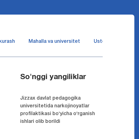
 kurash
Mahalla va universitet
Ustozlar suhbatin 
So'nggi yangiliklar
Jizzax davlat pedagogika
universitetida narkojinoyatlar
profilaktikasi bo‘yicha o‘rganish
ishlari olib borildi