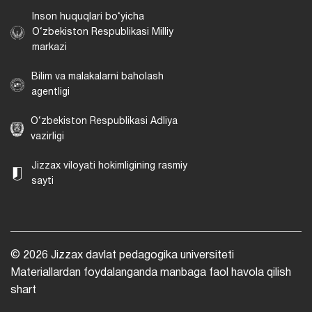
Inson huquqlari bo‘yicha
O‘zbekiston Respublikasi Milliy
markazi
Bilim va malakalarni baholash
agentligi
O‘zbekiston Respublikasi Adliya
vazirligi
Jizzax viloyati hokimligining rasmiy
sayti
© 2026 Jizzax davlat pedagogika universiteti
Materiallardan foydalanganda manbaga faol havola qilish
shart