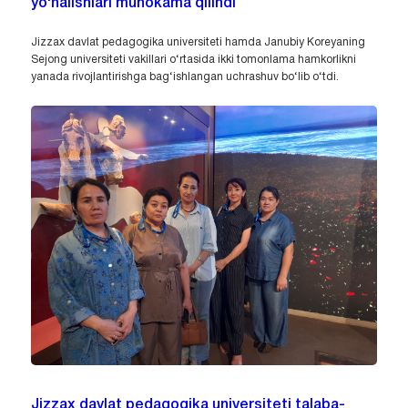
yo‘nalishlari muhokama qilindi
Jizzax davlat pedagogika universiteti hamda Janubiy Koreyaning
Sejong universiteti vakillari o‘rtasida ikki tomonlama hamkorlikni
yanada rivojlantirishga bag‘ishlangan uchrashuv bo‘lib o‘tdi.
Jizzax davlat pedagogika universiteti talaba-