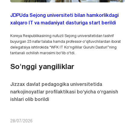
JDPUda Sejong universiteti bilan hamkorlikdagi
xalqaro IT va madaniyat dasturiga start berildi
Koreya Respublikasining nufuzli Sejong universitetidan tashrif
buyurgan 23 nafar talaba hamda professor-o‘qituvchilardan iborat
delegatsiya ishtirokida “WFK IT Ko‘ngillilar Guruhi Dasturi”ning
tantanali ochilish marosimi bo‘lib o‘tdi.
So'nggi yangiliklar
Jizzax davlat pedagogika universitetida
narkojinoyatlar profilaktikasi bo‘yicha o‘rganish
ishlari olib borildi
28/07/2026