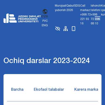
Murojaat
Qabul
SDG
Call
Ishonch
Ko
yuborish
2026
markaz:
telefoni:
qa
+998 72
+998
ku
O'ZB
221 55
72 226
РУС
16
68 10
ENG
Ochiq darslar 2023-2024
Barcha
Ekofaol talabalar
Karera markazi