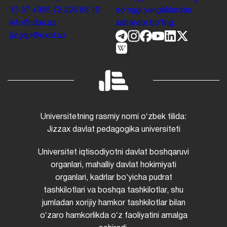
13 57
+998 72 226 68 10
soʻnggi yangiliklardan
info@jdpu.uz
xabardor boʻling.
jiz.jdpi@exat.uz
Universitetning rasmiy nomi oʻzbek tilida:
Jizzax davlat pedagogika universiteti
Universitet iqtisodiyotni davlat boshqaruvi
organlari, mahalliy davlat hokimiyati
organlari, kadrlar boʻyicha pudrat
tashkilotlari va boshqa tashkilotlar, shu
jumladan xorijiy hamkor tashkilotlar bilan
oʻzaro hamkorlikda oʻz faoliyatini amalga