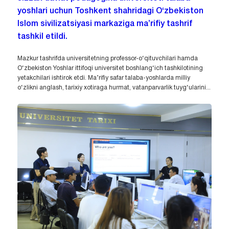
yoshlari uchun Toshkent shahridagi O‘zbekiston
Islom sivilizatsiyasi markaziga ma’rifiy tashrif
tashkil etildi.
Mazkur tashrifda universitetning professor-o‘qituvchilari hamda
O‘zbekiston Yoshlar ittifoqi universitet boshlang‘ich tashkilotining
yetakchilari ishtirok etdi. Ma’rifiy safar talaba-yoshlarda milliy
o‘zlikni anglash, tarixiy xotiraga hurmat, vatanparvarlik tuyg‘ularini...