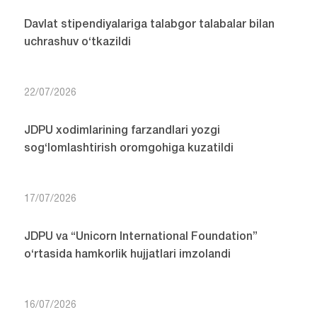
Davlat stipendiyalariga talabgor talabalar bilan
uchrashuv o‘tkazildi
22/07/2026
JDPU xodimlarining farzandlari yozgi
sog‘lomlashtirish oromgohiga kuzatildi
17/07/2026
JDPU va “Unicorn International Foundation”
o‘rtasida hamkorlik hujjatlari imzolandi
16/07/2026