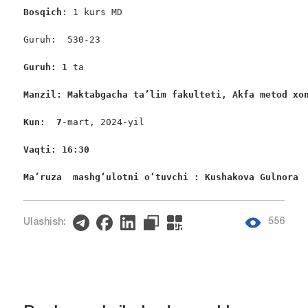
Bosqich
: 1 kurs MD

Guruh:  530-23

Guruh: 1
 ta

Manzil: Maktabgacha ta’lim fakulteti, Akfa metod xo
Kun:  7
-mart, 2024-yil

Vaqti: 16:30
Ma’ruza  mashgʻulotni oʻtuvchi : Kushakova Gulnora
556
Ulashish: