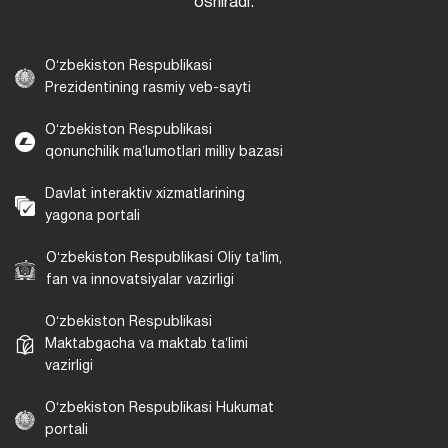
oshiradi.
Oʻzbekiston Respublikasi
Prezidentining rasmiy veb-sayti
Oʻzbekiston Respublikasi
qonunchilik maʼlumotlari milliy bazasi
Davlat interaktiv xizmatlarining
yagona portali
Oʻzbekiston Respublikasi Oliy taʼlim,
fan va innovatsiyalar vazirligi
Oʻzbekiston Respublikasi
Maktabgacha va maktab taʼlimi
vazirligi
Oʻzbekiston Respublikasi Hukumat
portali