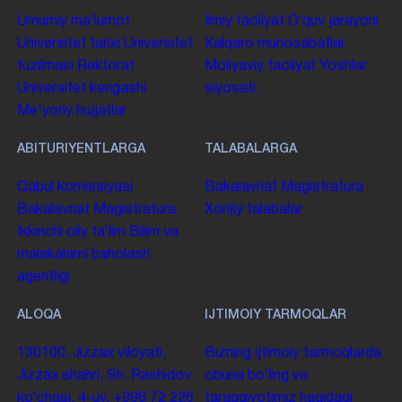
Umumiy maʼlumot
Ilmiy faoliyat
Oʻquv jarayoni
Universitet tarixi
Universitet
Xalqaro munosabatlar
tuzilmasi
Rektorat
Moliyaviy faoliyat
Yoshlar
Universitet kengashi
siyosati
Me'yoriy hujjatlar
ABITURIYENTLARGA
TALABALARGA
Qabul komissiyasi
Bakalavriat
Magistratura
Bakalavriat
Magistratura
Xorijiy talabalar
Ikkinchi oliy taʼlim
Bilim va
malakalarni baholash
agentligi
ALOQA
IJTIMOIY TARMOQLAR
130100. Jizzax viloyati,
Bizning ijtimoiy tarmoqlarda
Jizzax shahri, Sh. Rashidov
obuna boʻling va
koʻchasi, 4-uy.
+998 72 226
taraqqiyotimiz haqidagi