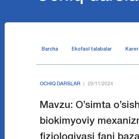
Barcha
Ekofaol talabalar
Karer
OCHIQ DARSLAR
29/11/2024
|
Mavzu: O’simta o’sis
biokimyoviy mеxaniz
fiziologiyasi fani ba