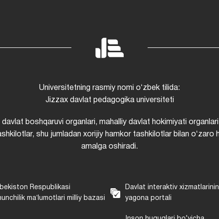
Universitetning rasmiy nomi oʻzbek tilida:
Jizzax davlat pedagogika universiteti
i davlat boshqaruvi organlari, mahalliy davlat hokimiyati organlari
shkilotlar, shu jumladan xorijiy hamkor tashkilotlar bilan oʻzaro 
amalga oshiradi.
bekiston Respublikasi
Davlat interaktiv xizmatlarini
unchilik maʼlumotlari milliy bazasi
yagona portali
Inson huquqlari bo‘yicha