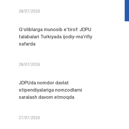
28/07/2026
G‘oliblarga munosib e’tirof: JDPU
talabalari Turkiyada ijodiy-ma’rifiy
safarda
28/07/2026
JDPUda nomdor davlat
stipendiyalariga nomzodlarni
saralash davom etmoqda
27/07/2026