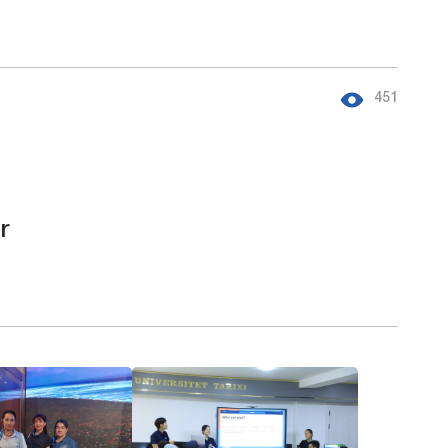
451
r