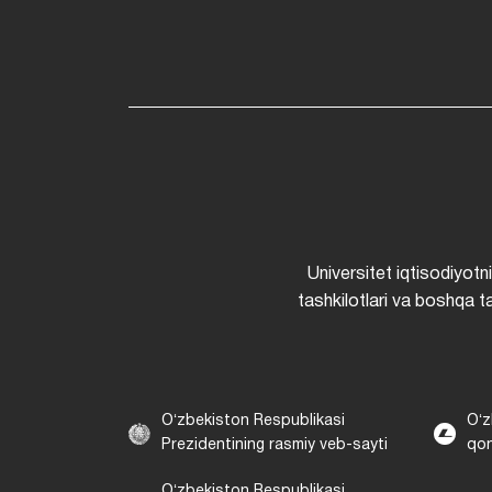
Universitet iqtisodiyotn
tashkilotlari va boshqa ta
Oʻzbekiston Respublikasi
Oʻz
Prezidentining rasmiy veb-sayti
qon
Oʻzbekiston Respublikasi