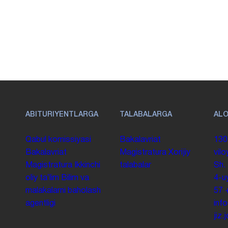
ABITURIYENTLARGA
TALABALARGA
AL
Qabul komissiyasi
Bakalavriat
130
Bakalavriat
Magistratura
Xorijiy
vilo
Magistratura
Ikkinchi
talabalar
Sh.
oliy taʼlim
Bilim va
4-u
malakalarni baholash
57
agentligi
inf
jiz