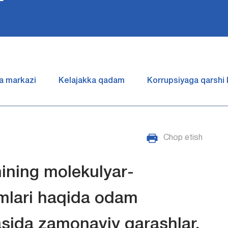
a markazi
Kelajakka qadam
Korrupsiyaga qarshi
Chop etish
hining molеkulyar-
mlari haqida odam
zasida zamonaviy qarashlar.