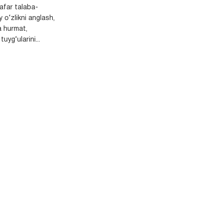
safar talaba-
y o‘zlikni anglash,
a hurmat,
uyg‘ularini...