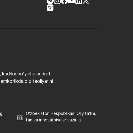
, kadrlar boʻyicha pudrat
hamkorlikda oʻz faoliyatini
ng
Oʻzbekiston Respublikasi Oliy taʼlim,
fan va innovatsiyalar vazirligi