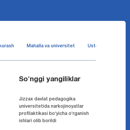
 kurash
Mahalla va universitet
Ustozlar suhbatin 
So'nggi yangiliklar
Jizzax davlat pedagogika
universitetida narkojinoyatlar
profilaktikasi bo‘yicha o‘rganish
ishlari olib borildi