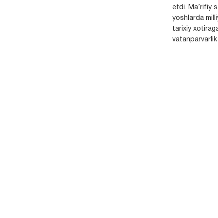
etdi. Ma’rifiy 
yoshlarda milli
tarixiy xotirag
vatanparvarlik t