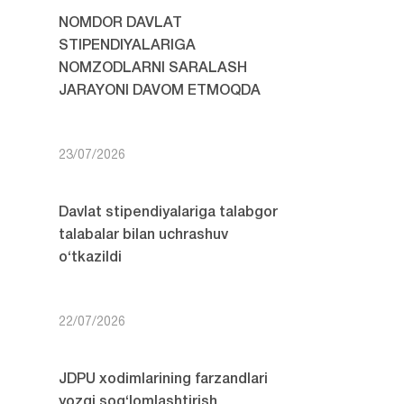
NOMDOR DAVLAT
STIPENDIYALARIGA
NOMZODLARNI SARALASH
JARAYONI DAVOM ETMOQDA
23/07/2026
Davlat stipendiyalariga talabgor
talabalar bilan uchrashuv
o‘tkazildi
22/07/2026
JDPU xodimlarining farzandlari
yozgi sog‘lomlashtirish