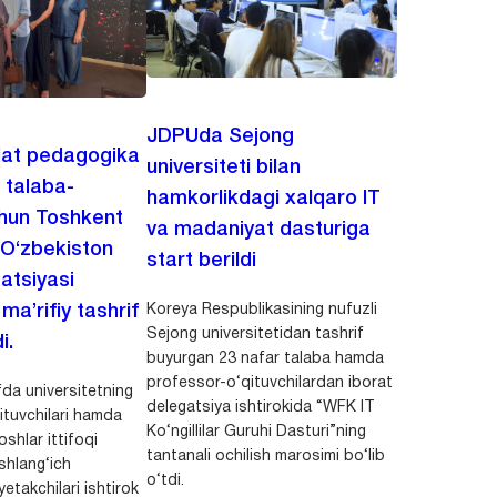
JDPUda Sejong
lat pedagogika
universiteti bilan
i talaba-
hamkorlikdagi xalqaro IT
chun Toshkent
va madaniyat dasturiga
 O‘zbekiston
start berildi
zatsiyasi
Koreya Respublikasining nufuzli
a’rifiy tashrif
Sejong universitetidan tashrif
i.
buyurgan 23 nafar talaba hamda
professor-o‘qituvchilardan iborat
da universitetning
delegatsiya ishtirokida “WFK IT
ituvchilari hamda
Ko‘ngillilar Guruhi Dasturi”ning
shlar ittifoqi
tantanali ochilish marosimi bo‘lib
shlang‘ich
o‘tdi.
yetakchilari ishtirok