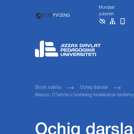
Murojaat
yuborish
O'ZB
РУС
ENG
Bosh sahifa
Ochiq darslar
Mavzu: O’simta o’sishining molеkulyar-biokimy
Ochiq darsla