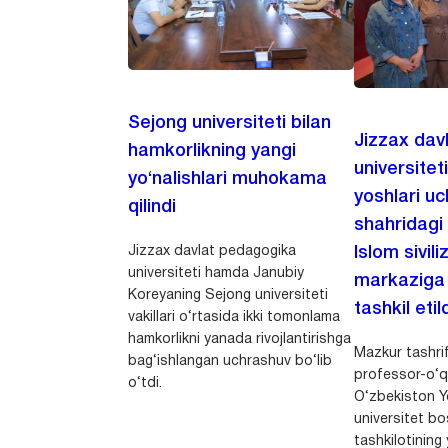
Sejong universiteti bilan
Jizzax dav
hamkorlikning yangi
universitet
yo‘nalishlari muhokama
yoshlari u
qilindi
shahridagi
Jizzax davlat pedagogika
Islom sivili
universiteti hamda Janubiy
markaziga m
Koreyaning Sejong universiteti
tashkil etild
vakillari o‘rtasida ikki tomonlama
hamkorlikni yanada rivojlantirishga
Mazkur tashrif
bag‘ishlangan uchrashuv bo‘lib
professor-o‘q
o‘tdi.
O‘zbekiston Yo
universitet bo
tashkilotining 