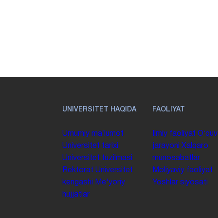
UNIVERSITET HAQIDA
FAOLIYAT
Umumiy maʼlumot
Ilmiy faoliyat
Oʻquv
Universitet tarixi
jarayoni
Xalqaro
Universitet tuzilmasi
munosabatlar
Rektorat
Universitet
Moliyaviy faoliyat
kengashi
Me'yoriy
Yoshlar siyosati
hujjatlar