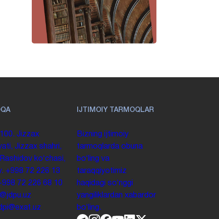
OQA
IJTIMOIY TARMOQLAR
100. Jizzax
Bizning ijtimoiy
yati, Jizzax shahri,
tarmoqlarda obuna
 Rashidov koʻchasi,
boʻling va
y.
+998 72 226 13
taraqqiyotimiz
+998 72 226 68 10
haqidagi soʻnggi
o@jdpu.uz
yangiliklardan xabardor
.jdpi@exat.uz
boʻling.