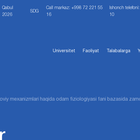
Qabul
Call markaz: +998 72 221 55
Ishonch telefon
SDG
2026
16
10
Universitet
Faoliyat
Talabalarga
Y
oviy mеxanizmlari haqida odam fiziologiyasi fani bazasida zamo
r