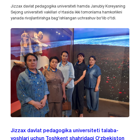
Jizzax davlat pedagogika universiteti hamda Janubiy Koreyaning
Sejong universiteti vakillari o‘rtasida ikki tomonlama hamkorlikni
yanada rivojlantirishga bag‘ishlangan uchrashuv bo‘lib o‘tdi.
Jizzax davlat pedagogika universiteti talaba-
yoshlari uchun Toshkent shahridagi O‘zbekiston