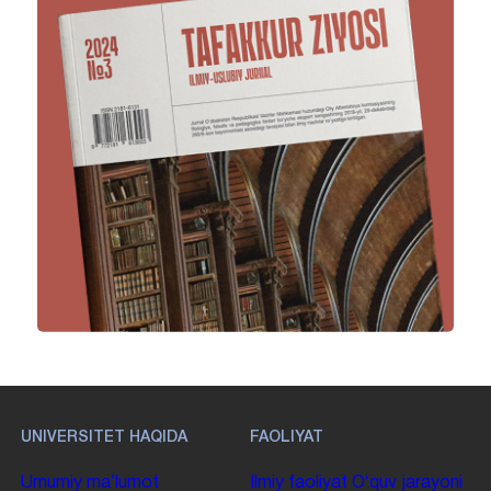
UNIVERSITET HAQIDA
FAOLIYAT
Umumiy maʼlumot
Ilmiy faoliyat
Oʻquv jarayoni