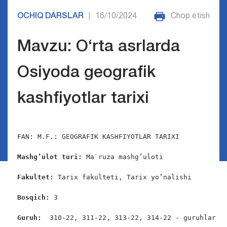
OCHIQ DARSLAR
16/10/2024
Chop etish
|
Mavzu: O‘rta asrlarda
Osiyoda gеografik
kashfiyotlar tarixi
FAN: M.F.: GEOGRAFIK KASHFIYOTLAR TARIXI

Mashg’ulot turi:
 Ma`ruza mashg’uloti

Fakultet:
 Tarix fakulteti, Tarix yo’nalishi

Bosqich: 
3

Guruh:  
310-22, 311-22, 313-22, 314-22 - guruhlar
