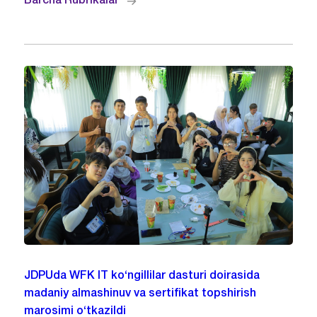
Barcha Rubrikalar
JDPUda WFK IT ko‘ngillilar dasturi doirasida
madaniy almashinuv va sertifikat topshirish
marosimi o‘tkazildi