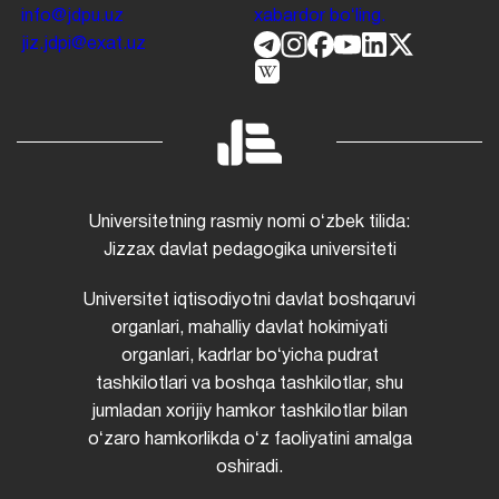
info@jdpu.uz
xabardor boʻling.
jiz.jdpi@exat.uz
Universitetning rasmiy nomi oʻzbek tilida:
Jizzax davlat pedagogika universiteti
Universitet iqtisodiyotni davlat boshqaruvi
organlari, mahalliy davlat hokimiyati
organlari, kadrlar boʻyicha pudrat
tashkilotlari va boshqa tashkilotlar, shu
jumladan xorijiy hamkor tashkilotlar bilan
oʻzaro hamkorlikda oʻz faoliyatini amalga
oshiradi.