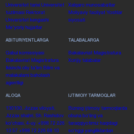
Universitet tarixi
Universitet
Xalqaro munosabatlar
tuzilmasi
Rektorat
Moliyaviy faoliyat
Yoshlar
Universitet kengashi
siyosati
Me'yoriy hujjatlar
ABITURIYENTLARGA
TALABALARGA
Qabul komissiyasi
Bakalavriat
Magistratura
Bakalavriat
Magistratura
Xorijiy talabalar
Ikkinchi oliy taʼlim
Bilim va
malakalarni baholash
agentligi
ALOQA
IJTIMOIY TARMOQLAR
130100. Jizzax viloyati,
Bizning ijtimoiy tarmoqlarda
Jizzax shahri, Sh. Rashidov
obuna boʻling va
koʻchasi, 4-uy.
+998 72 226
taraqqiyotimiz haqidagi
13 57
+998 72 226 68 10
soʻnggi yangiliklardan