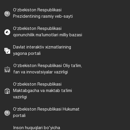
Oʻzbekiston Respublikasi
Prezidentining rasmiy veb-sayti
Oʻzbekiston Respublikasi
qonunchilik maʼlumotlari milliy bazasi
Davlat interaktiv xizmatlarining
yagona portali
Oʻzbekiston Respublikasi Oliy taʼlim,
fan va innovatsiyalar vazirligi
Oʻzbekiston Respublikasi
Maktabgacha va maktab taʼlimi
vazirligi
Oʻzbekiston Respublikasi Hukumat
portali
Inson huquqlari bo‘yicha