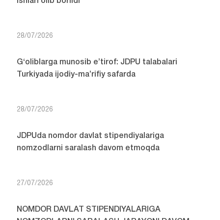
ishlari olib borildi
28/07/2026
G‘oliblarga munosib e’tirof: JDPU talabalari
Turkiyada ijodiy-ma’rifiy safarda
28/07/2026
JDPUda nomdor davlat stipendiyalariga
nomzodlarni saralash davom etmoqda
27/07/2026
NOMDOR DAVLAT STIPENDIYALARIGA