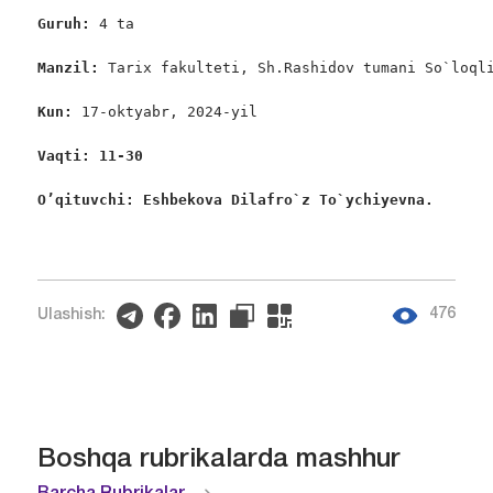
Guruh: 
4 ta

Manzil: 
Tarix fakulteti, Sh.Rashidov tumani So`loqli
Kun: 
17-oktyabr, 2024-yil

Vaqti: 11-30
O’qituvchi: Eshbekova Dilafro`z To`ychiyevna. 
476
Ulashish:
Boshqa rubrikalarda mashhur