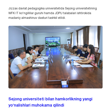
Jizzax davlat pedagogika universitetida Sejong universitetining
WFK IT ko‘ngillilar guruhi hamda JDPU talabalari ishtirokida
madaniy almashinuv dasturi tashkil etildi.
Sejong universiteti bilan hamkorlikning yangi
yo‘nalishlari muhokama qilindi