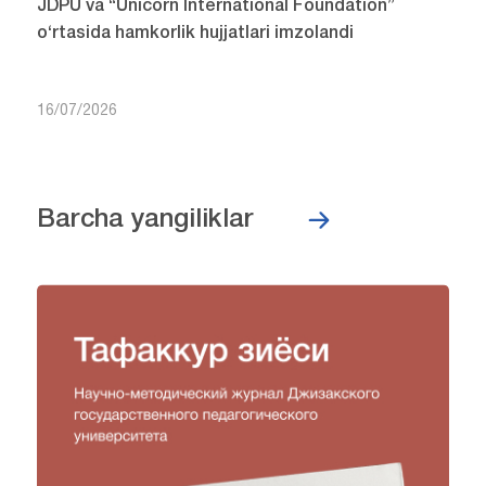
JDPU va “Unicorn International Foundation”
o‘rtasida hamkorlik hujjatlari imzolandi
16/07/2026
Barcha yangiliklar