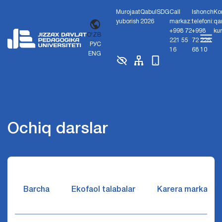
Murojaat
Qabul
SDG
Call
Ishonch
Ko
yuborish
2026
markaz:
telefoni:
qa
+998 72
+998
ku
O'ZB
221 55
72 226
РУС
16
68 10
ENG
Ochiq darslar
Barcha
Ekofaol talabalar
Karera markazi