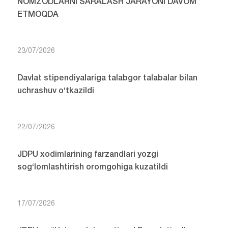
NOMZODLARNI SARALASH JARAYONI DAVOM
ETMOQDA
23/07/2026
Davlat stipendiyalariga talabgor talabalar bilan
uchrashuv o‘tkazildi
22/07/2026
JDPU xodimlarining farzandlari yozgi
sog‘lomlashtirish oromgohiga kuzatildi
17/07/2026