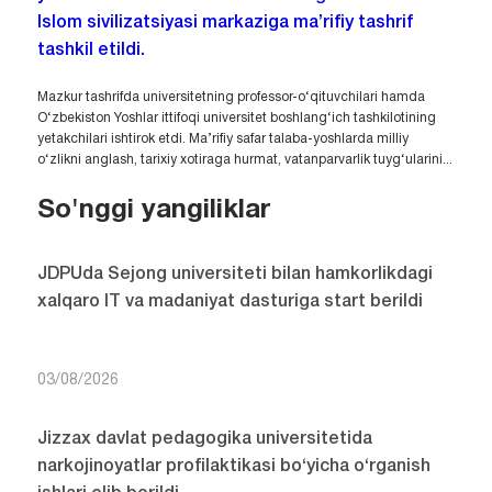
Islom sivilizatsiyasi markaziga ma’rifiy tashrif
tashkil etildi.
Mazkur tashrifda universitetning professor-o‘qituvchilari hamda
O‘zbekiston Yoshlar ittifoqi universitet boshlang‘ich tashkilotining
yetakchilari ishtirok etdi. Ma’rifiy safar talaba-yoshlarda milliy
o‘zlikni anglash, tarixiy xotiraga hurmat, vatanparvarlik tuyg‘ularini...
So'nggi yangiliklar
JDPUda Sejong universiteti bilan hamkorlikdagi
xalqaro IT va madaniyat dasturiga start berildi
03/08/2026
Jizzax davlat pedagogika universitetida
narkojinoyatlar profilaktikasi bo‘yicha o‘rganish