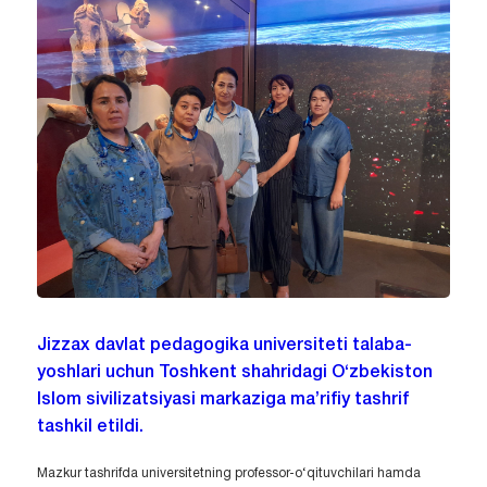
Jizzax davlat pedagogika universiteti talaba-
yoshlari uchun Toshkent shahridagi O‘zbekiston
Islom sivilizatsiyasi markaziga ma’rifiy tashrif
tashkil etildi.
Mazkur tashrifda universitetning professor-o‘qituvchilari hamda