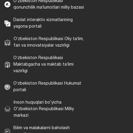
Oʻzbekiston Respublikasi
qonunchilik maʼlumotlari milliy bazasi
Davlat interaktiv xizmatlarining
yagona portali
Oʻzbekiston Respublikasi Oliy taʼlim,
fan va innovatsiyalar vazirligi
Oʻzbekiston Respublikasi
Maktabgacha va maktab taʼlimi
vazirligi
Oʻzbekiston Respublikasi Hukumat
portali
Inson huquqlari bo‘yicha
O‘zbekiston Respublikasi Milliy
markazi
Bilim va malakalarni baholash