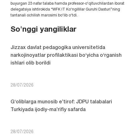
buyurgan 23 nafar talaba hamda professor-o‘qituvchilardan iborat
delegatsiya ishtirokida “WFK IT Ko‘ngillilar Guruhi Dasturi”ning
tantanali ochilish marosimi bo‘lib o‘tdi.
So'nggi yangiliklar
Jizzax davlat pedagogika universitetida
narkojinoyatlar profilaktikasi bo‘yicha o‘rganish
ishlari olib borildi
28/07/2026
G‘oliblarga munosib e’tirof: JDPU talabalari
Turkiyada ijodiy-ma’rifiy safarda
28/07/2026