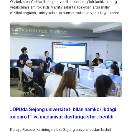
O‘zbekiston Yoshlar ittifoqi universitet boshlang‘ich tashkilotining
yetakchilari ishtirok etdi. Ma’rifiy safar talaba-yoshlarda milliy
o‘zlikni anglash, tarixiy xotiraga hurmat, vatanparvarlik tuyg‘ularini...
JDPUda Sejong universiteti bilan hamkorlikdagi
xalqaro IT va madaniyat dasturiga start berildi
Koreya Respublikasining nufuzli Sejong universitetidan tashrif