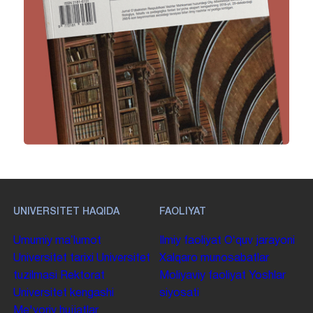
UNIVERSITET HAQIDA
FAOLIYAT
Umumiy maʼlumot
Ilmiy faoliyat
Oʻquv jarayoni
Universitet tarixi
Universitet
Xalqaro munosabatlar
tuzilmasi
Rektorat
Moliyaviy faoliyat
Yoshlar
Universitet kengashi
siyosati
Me'yoriy hujjatlar