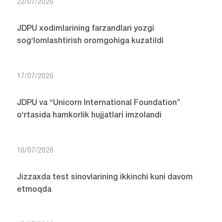
22/07/2026
JDPU xodimlarining farzandlari yozgi
sog‘lomlashtirish oromgohiga kuzatildi
17/07/2026
JDPU va “Unicorn International Foundation”
o‘rtasida hamkorlik hujjatlari imzolandi
16/07/2026
Jizzaxda test sinovlarining ikkinchi kuni davom
etmoqda