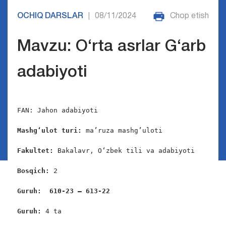
OCHIQ DARSLAR
08/11/2024
Chop etish
|
Mavzu: O‘rta asrlar G‘arb
adabiyoti
FAN: Jahon adabiyoti

Mashg‘ulot turi:
 ma’ruza mashg’uloti

Fakultet:
 Bakalavr, O‘zbek tili va adabiyoti

Bosqich: 
2

Guruh:  610-23 – 613-22
Guruh: 
4 ta
