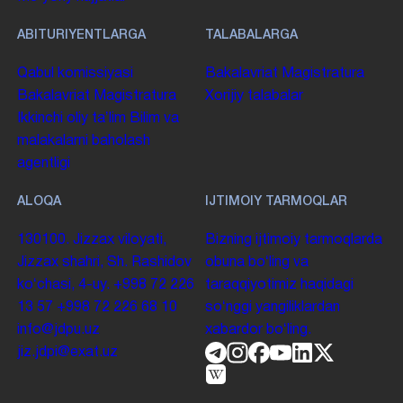
ABITURIYENTLARGA
TALABALARGA
Qabul komissiyasi
Bakalavriat
Magistratura
Bakalavriat
Magistratura
Xorijiy talabalar
Ikkinchi oliy taʼlim
Bilim va
malakalarni baholash
agentligi
ALOQA
IJTIMOIY TARMOQLAR
130100. Jizzax viloyati,
Bizning ijtimoiy tarmoqlarda
Jizzax shahri, Sh. Rashidov
obuna boʻling va
koʻchasi, 4-uy.
+998 72 226
taraqqiyotimiz haqidagi
13 57
+998 72 226 68 10
soʻnggi yangiliklardan
info@jdpu.uz
xabardor boʻling.
jiz.jdpi@exat.uz