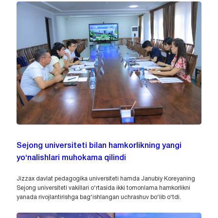
Sejong universiteti bilan hamkorlikning yangi
yo‘nalishlari muhokama qilindi
Jizzax davlat pedagogika universiteti hamda Janubiy Koreyaning
Sejong universiteti vakillari o‘rtasida ikki tomonlama hamkorlikni
yanada rivojlantirishga bag‘ishlangan uchrashuv bo‘lib o‘tdi.