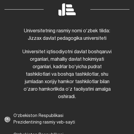
Universitetning rasmiy nomi oʻzbek tilida:
Jizzax davlat pedagogika universiteti
Universitet iqtisodiyotni davlat boshqaruvi
organlari, mahalliy davlat hokimiyati
organlari, kadrlar boʻyicha pudrat
tashkilotlari va boshqa tashkilotlar, shu
jumladan xorijiy hamkor tashkilotlar bilan
oʻzaro hamkorlikda oʻz faoliyatini amalga
oshiradi.
Oʻzbekiston Respublikasi
Prezidentining rasmiy veb-sayti