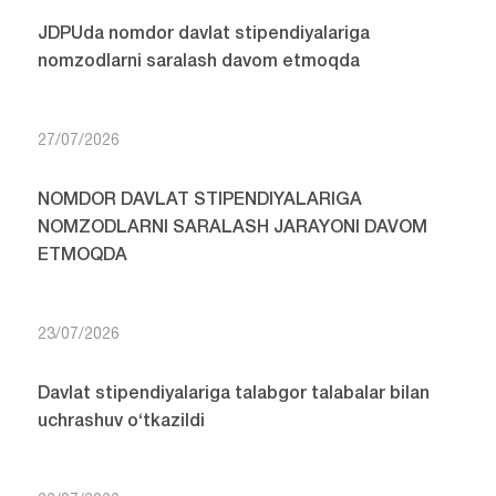
JDPUda nomdor davlat stipendiyalariga
nomzodlarni saralash davom etmoqda
27/07/2026
NOMDOR DAVLAT STIPENDIYALARIGA
NOMZODLARNI SARALASH JARAYONI DAVOM
ETMOQDA
23/07/2026
Davlat stipendiyalariga talabgor talabalar bilan
uchrashuv o‘tkazildi