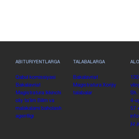
ABITURIYENTLARGA
TALABALARGA
AL
Qabul komissiyasi
Bakalavriat
130
Bakalavriat
Magistratura
Xorijiy
vilo
Magistratura
Ikkinchi
talabalar
Sh.
oliy taʼlim
Bilim va
4-u
malakalarni baholash
57
agentligi
inf
jiz