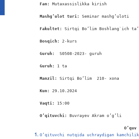
Fan:
 Mutaxassislikka kirish

Mashg’ulot turi:
 Seminar mashg’uloti

Fakultet:
 Sirtqi Bo’lim Boshlang`ich ta’
Bosqich: 
2-kurs

Guruh:  
S0508-2023- guruh

Guruh: 
1 ta

Manzil: 
Sirtqi Bo’lim  210- xona

Kun: 
29.10.2024

Vaqti: 
15:00

O’qituvchi: 
Buvrayev Akram o’g’li

                                  O’quv
O’qituvchi nutqida uchraydigan kamchili