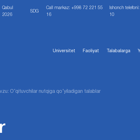
Qabul
Call markaz: +998 72 221 55
Ishonch telefon
SDG
2026
16
10
Universitet
Faoliyat
Talabalarga
Y
zu: O’qituvchilar nutqiga qo’yiladigan talablar
r