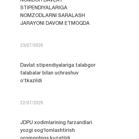
NOMDOR DAVLAT
STIPENDIYALARIGA
NOMZODLARNI SARALASH
JARAYONI DAVOM ETMOQDA
23/07/2026
Davlat stipendiyalariga talabgor
talabalar bilan uchrashuv
o‘tkazildi
22/07/2026
JDPU xodimlarining farzandlari
yozgi sog‘lomlashtirish
oromgohiga kuzatildi