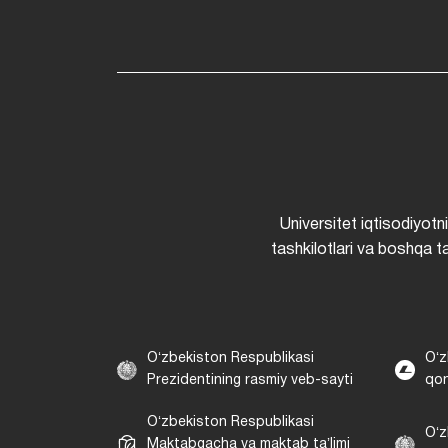
Universitet iqtisodiyotn
tashkilotlari va boshqa ta
Oʻzbekiston Respublikasi
Oʻz
Prezidentining rasmiy veb-sayti
qon
Oʻzbekiston Respublikasi
Oʻz
Maktabgacha va maktab taʼlimi