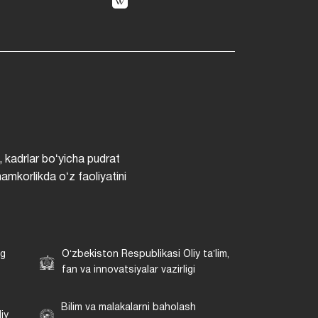
, kadrlar boʻyicha pudrat
hamkorlikda oʻz faoliyatini
ng
Oʻzbekiston Respublikasi Oliy taʼlim,
fan va innovatsiyalar vazirligi
Bilim va malakalarni baholash
iy