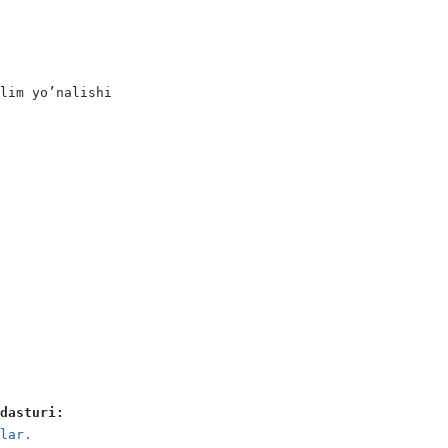
lim yo’nalishi

 dasturi:
klar.