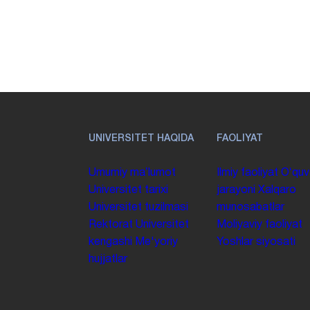
UNIVERSITET HAQIDA
FAOLIYAT
Umumiy maʼlumot
Ilmiy faoliyat
Oʻquv
Universitet tarixi
jarayoni
Xalqaro
Universitet tuzilmasi
munosabatlar
Rektorat
Universitet
Moliyaviy faoliyat
kengashi
Me'yoriy
Yoshlar siyosati
hujjatlar