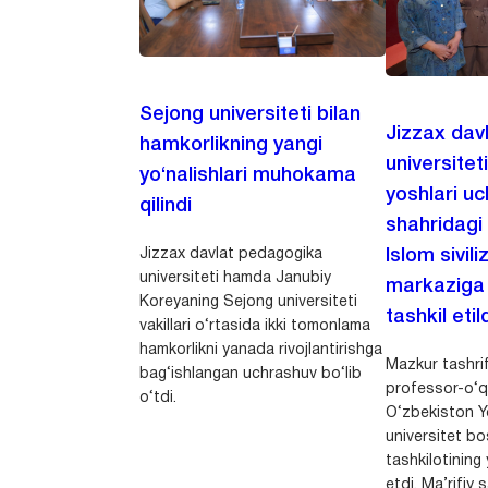
Sejong universiteti bilan
Jizzax dav
hamkorlikning yangi
universitet
yo‘nalishlari muhokama
yoshlari u
qilindi
shahridagi
Jizzax davlat pedagogika
Islom sivili
universiteti hamda Janubiy
markaziga m
Koreyaning Sejong universiteti
tashkil etild
vakillari o‘rtasida ikki tomonlama
hamkorlikni yanada rivojlantirishga
Mazkur tashrif
bag‘ishlangan uchrashuv bo‘lib
professor-o‘q
o‘tdi.
O‘zbekiston Yo
universitet bo
tashkilotining 
etdi. Ma’rifiy 