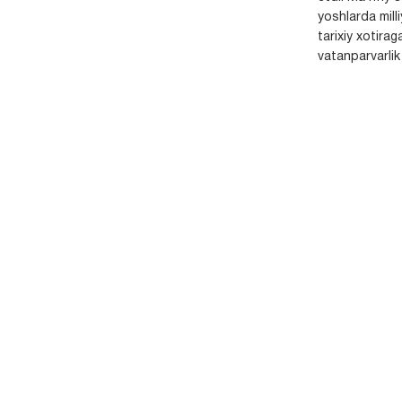
yoshlarda milli
tarixiy xotirag
vatanparvarlik t