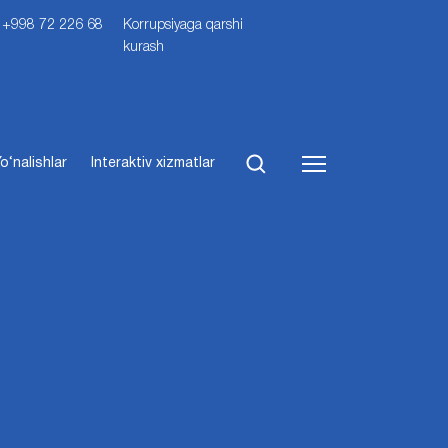
i: +998 72 226 68
Korrupsiyaga qarshi
kurash
o‘nalishlar
Interaktiv xizmatlar