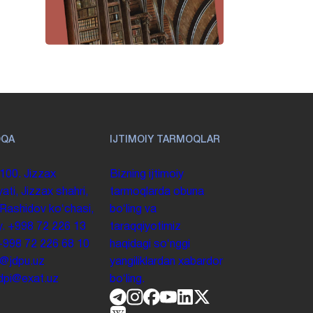
OQA
IJTIMOIY TARMOQLAR
100. Jizzax
Bizning ijtimoiy
yati, Jizzax shahri,
tarmoqlarda obuna
 Rashidov koʻchasi,
boʻling va
y.
+998 72 226 13
taraqqiyotimiz
+998 72 226 68 10
haqidagi soʻnggi
o@jdpu.uz
yangiliklardan xabardor
.jdpi@exat.uz
boʻling.