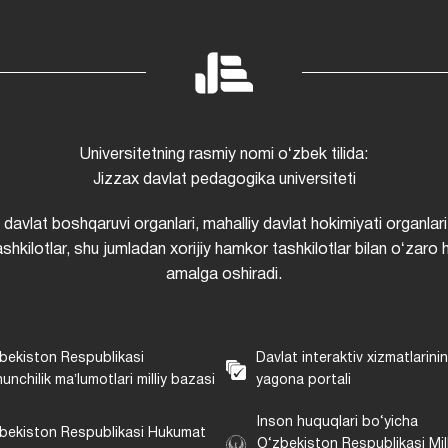
Universitetning rasmiy nomi oʻzbek tilida:
Jizzax davlat pedagogika universiteti
i davlat boshqaruvi organlari, mahalliy davlat hokimiyati organlari
shkilotlar, shu jumladan xorijiy hamkor tashkilotlar bilan oʻzaro 
amalga oshiradi.
bekiston Respublikasi
Davlat interaktiv xizmatlarini
unchilik maʼlumotlari milliy bazasi
yagona portali
Inson huquqlari bo‘yicha
bekiston Respublikasi Hukumat
O‘zbekiston Respublikasi Mill