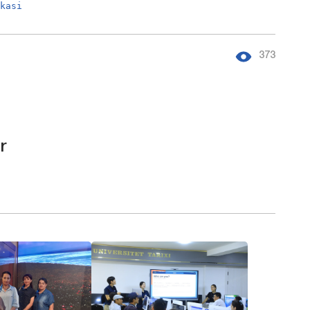
ikasi
373
r