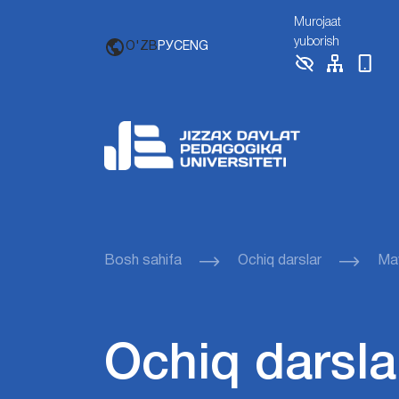
Murojaat
yuborish
O'ZB
РУС
ENG
Bosh sahifa
Ochiq darslar
Mav
Ochiq darsla