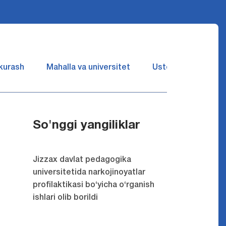
 kurash
Mahalla va universitet
Ustozlar suhbatin 
So'nggi yangiliklar
Jizzax davlat pedagogika
universitetida narkojinoyatlar
profilaktikasi bo‘yicha o‘rganish
ishlari olib borildi