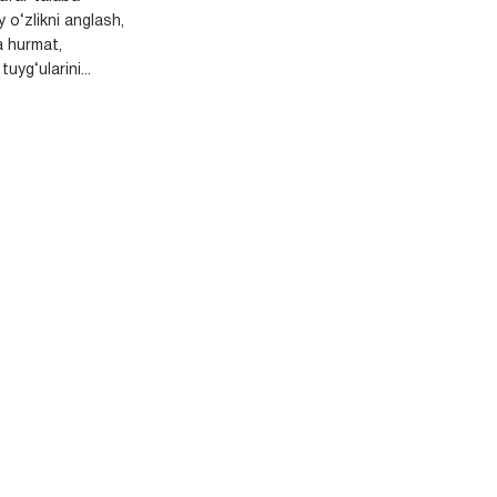
y o‘zlikni anglash,
a hurmat,
uyg‘ularini...