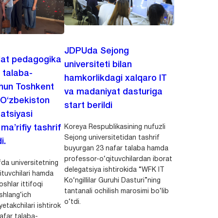
JDPUda Sejong
lat pedagogika
universiteti bilan
i talaba-
hamkorlikdagi xalqaro IT
chun Toshkent
va madaniyat dasturiga
 O‘zbekiston
start berildi
zatsiyasi
Koreya Respublikasining nufuzli
a’rifiy tashrif
Sejong universitetidan tashrif
i.
buyurgan 23 nafar talaba hamda
professor-o‘qituvchilardan iborat
da universitetning
delegatsiya ishtirokida “WFK IT
ituvchilari hamda
Ko‘ngillilar Guruhi Dasturi”ning
shlar ittifoqi
tantanali ochilish marosimi bo‘lib
shlang‘ich
o‘tdi.
yetakchilari ishtirok
safar talaba-