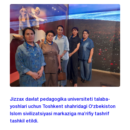
Jizzax davlat pedagogika universiteti talaba-
yoshlari uchun Toshkent shahridagi O‘zbekiston
Islom sivilizatsiyasi markaziga ma’rifiy tashrif
tashkil etildi.