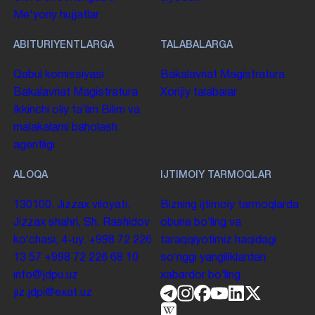
Me'yoriy hujjatlar
ABITURIYENTLARGA
TALABALARGA
Qabul komissiyasi
Bakalavriat
Magistratura
Bakalavriat
Magistratura
Xorijiy talabalar
Ikkinchi oliy taʼlim
Bilim va
malakalarni baholash
agentligi
ALOQA
IJTIMOIY TARMOQLAR
130100. Jizzax viloyati,
Bizning ijtimoiy tarmoqlarda
Jizzax shahri, Sh. Rashidov
obuna boʻling va
koʻchasi, 4-uy.
+998 72 226
taraqqiyotimiz haqidagi
13 57
+998 72 226 68 10
soʻnggi yangiliklardan
info@jdpu.uz
xabardor boʻling.
jiz.jdpi@exat.uz