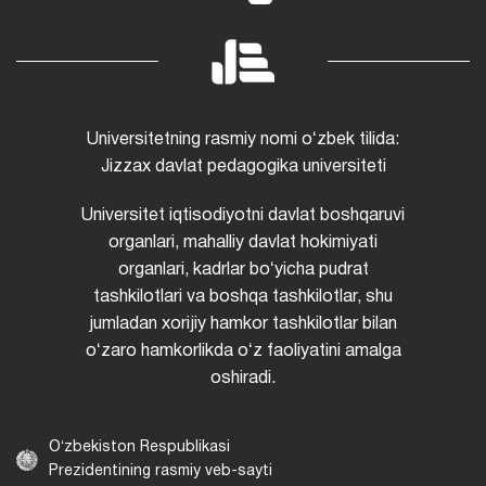
Universitetning rasmiy nomi oʻzbek tilida:
Jizzax davlat pedagogika universiteti
Universitet iqtisodiyotni davlat boshqaruvi
organlari, mahalliy davlat hokimiyati
organlari, kadrlar boʻyicha pudrat
tashkilotlari va boshqa tashkilotlar, shu
jumladan xorijiy hamkor tashkilotlar bilan
oʻzaro hamkorlikda oʻz faoliyatini amalga
oshiradi.
Oʻzbekiston Respublikasi
Prezidentining rasmiy veb-sayti