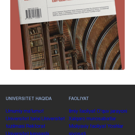
UNIVERSITET HAQIDA
FAOLIYAT
Umumiy maʼlumot
Ilmiy faoliyat
Oʻquv jarayoni
Universitet tarixi
Universitet
Xalqaro munosabatlar
tuzilmasi
Rektorat
Moliyaviy faoliyat
Yoshlar
Universitet kengashi
siyosati