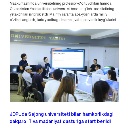
Mazkur tashrifda universitetning professor-o‘qituvchilari hamda
O‘zbekiston Yoshlar ittifoqi universitet boshlang‘ich tashkilotining
yetakchilari ishtirok etdi. Ma’rifiy safar talaba-yoshlarda milliy
o‘zlikni anglash, tarixiy xotiraga hurmat, vatanparvarlik tuyg‘ularini...
JDPUda Sejong universiteti bilan hamkorlikdagi
xalqaro IT va madaniyat dasturiga start berildi