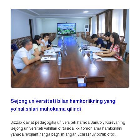
Sejong universiteti bilan hamkorlikning yangi
yo‘nalishlari muhokama qilindi
Jizzax davlat pedagogika universiteti hamda Janubiy Koreyaning
Sejong universiteti vakillari o‘rtasida ikki tomonlama hamkorlikni
yanada rivojlantirishga bag‘ishlangan uchrashuv bo‘lib o‘tdi.