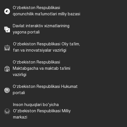
Oʻzbekiston Respublikasi
qonunchilik maʼlumotlari milliy bazasi
Davlat interaktiv xizmatlarining
yagona portali
Oʻzbekiston Respublikasi Oliy taʼlim,
fan va innovatsiyalar vazirligi
Oʻzbekiston Respublikasi
Maktabgacha va maktab taʼlimi
vazirligi
Oʻzbekiston Respublikasi Hukumat
portali
Inson huquqlari bo‘yicha
O‘zbekiston Respublikasi Milliy
markazi