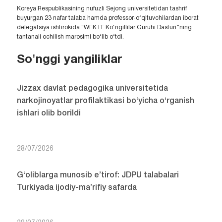
Koreya Respublikasining nufuzli Sejong universitetidan tashrif
buyurgan 23 nafar talaba hamda professor-o‘qituvchilardan iborat
delegatsiya ishtirokida “WFK IT Ko‘ngillilar Guruhi Dasturi”ning
tantanali ochilish marosimi bo‘lib o‘tdi.
So'nggi yangiliklar
Jizzax davlat pedagogika universitetida
narkojinoyatlar profilaktikasi bo‘yicha o‘rganish
ishlari olib borildi
28/07/2026
G‘oliblarga munosib e’tirof: JDPU talabalari
Turkiyada ijodiy-ma’rifiy safarda