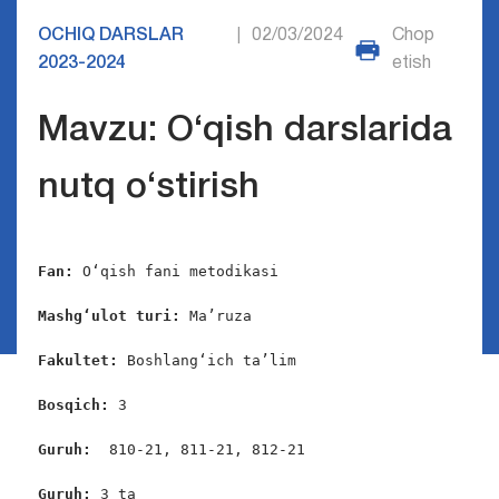
OCHIQ DARSLAR
02/03/2024
Chop
|
2023-2024
etish
Mavzu: O‘qish darslarida
nutq o‘stirish
Fan: 
O‘qish fani metodikasi

Mashg‘ulot turi: 
Ma’ruza

Fakultet:
 Boshlang‘ich ta’lim

Bosqich: 
3

Guruh:  
810-21, 811-21, 812-21

Guruh: 
3 ta
