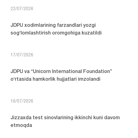
22/07/2026
JDPU xodimlarining farzandlari yozgi
sog‘lomlashtirish oromgohiga kuzatildi
17/07/2026
JDPU va “Unicorn International Foundation”
o‘rtasida hamkorlik hujjatlari imzolandi
16/07/2026
Jizzaxda test sinovlarining ikkinchi kuni davom
etmoqda