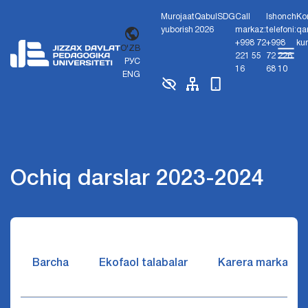
Murojaat
Qabul
SDG
Call
Ishonch
Ko
yuborish
2026
markaz:
telefoni:
qa
+998 72
+998
ku
O'ZB
221 55
72 226
РУС
16
68 10
ENG
Ochiq darslar 2023-2024
Barcha
Ekofaol talabalar
Karera markazi