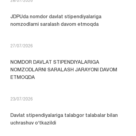
28/07/2026
JDPUda nomdor davlat stipendiyalariga
nomzodlarni saralash davom etmoqda
27/07/2026
NOMDOR DAVLAT STIPENDIYALARIGA
NOMZODLARNI SARALASH JARAYONI DAVOM
ETMOQDA
23/07/2026
Davlat stipendiyalariga talabgor talabalar bilan
uchrashuv o‘tkazildi