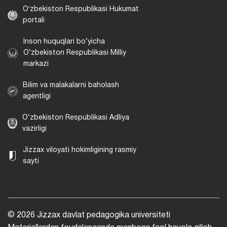
Oʻzbekiston Respublikasi Hukumat
portali
Inson huquqlari bo‘yicha
O‘zbekiston Respublikasi Milliy
markazi
Bilim va malakalarni baholash
agentligi
O‘zbekiston Respublikasi Adliya
vazirligi
Jizzax viloyati hokimligining rasmiy
sayti
© 2026 Jizzax davlat pedagogika universiteti