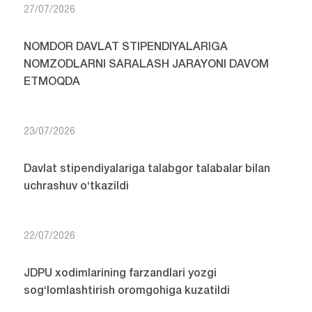
27/07/2026
NOMDOR DAVLAT STIPENDIYALARIGA
NOMZODLARNI SARALASH JARAYONI DAVOM
ETMOQDA
23/07/2026
Davlat stipendiyalariga talabgor talabalar bilan
uchrashuv o‘tkazildi
22/07/2026
JDPU xodimlarining farzandlari yozgi
sog‘lomlashtirish oromgohiga kuzatildi