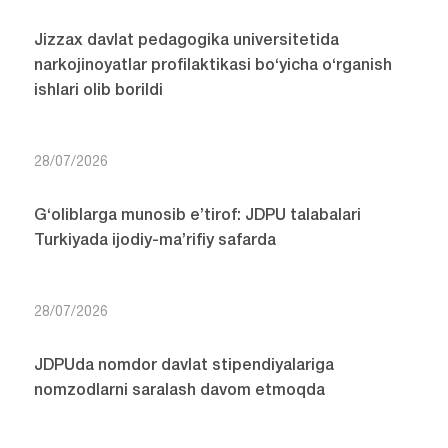
Jizzax davlat pedagogika universitetida
narkojinoyatlar profilaktikasi bo‘yicha o‘rganish
ishlari olib borildi
28/07/2026
G‘oliblarga munosib e’tirof: JDPU talabalari
Turkiyada ijodiy-ma’rifiy safarda
28/07/2026
JDPUda nomdor davlat stipendiyalariga
nomzodlarni saralash davom etmoqda