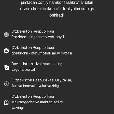
jumladan xorijiy hamkor tashkilotlar bilan
oʻzaro hamkorlikda oʻz faoliyatini amalga
oshiradi.
Oʻzbekiston Respublikasi
Prezidentining rasmiy veb-sayti
Oʻzbekiston Respublikasi
qonunchilik maʼlumotlari milliy bazasi
Davlat interaktiv xizmatlarining
yagona portali
Oʻzbekiston Respublikasi Oliy taʼlim,
fan va innovatsiyalar vazirligi
Oʻzbekiston Respublikasi
Maktabgacha va maktab taʼlimi
vazirligi