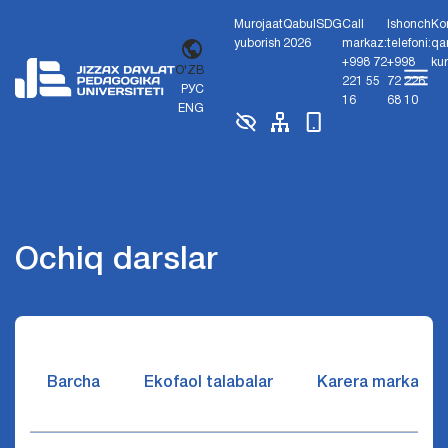
Murojaat
Qabul
SDG
Call
Ishonch
Ko
yuborish
2026
markaz:
telefoni:
qa
+998 72
+998
ku
O'ZB
221 55
72 226
РУС
16
68 10
ENG
Ochiq darslar
Barcha
Ekofaol talabalar
Karera markazi