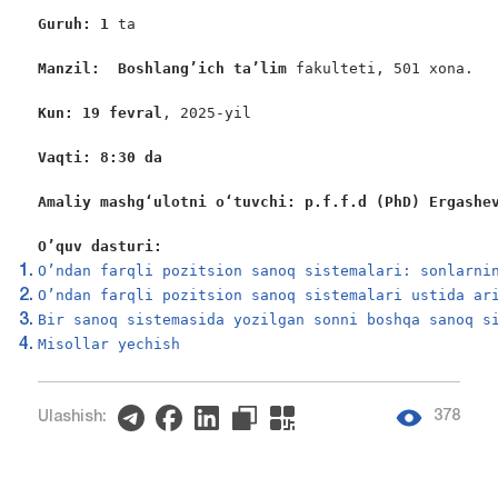
Guruh: 1
 ta

Manzil:  Boshlang’ich ta’lim 
fakulteti, 501 xona.

Kun: 19 fevral
, 2025-yil

Vaqti: 8:30 da 
Amaliy mashgʻulotni oʻtuvchi: p.f.f.d (PhD) Ergashe
O’quv dasturi:
O’ndan farqli pozitsion sanoq sistеmalari: sonlarni
O’ndan farqli pozitsion sanoq sistеmalari ustida ar
Bir sanoq sistemasida yozilgan sonni boshqa sanoq s
Misollar yechish
378
Ulashish: