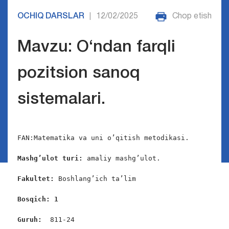
OCHIQ DARSLAR
12/02/2025
Chop etish
|
Mavzu: O‘ndan farqli
pozitsion sanoq
sistemalari.
FAN:Matematika va uni o’qitish metodikasi.

Mashg’ulot turi:
 amaliy mashg’ulot.

Fakultet:
 Boshlang’ich ta’lim

Bosqich: 1
Guruh:  
811-24
