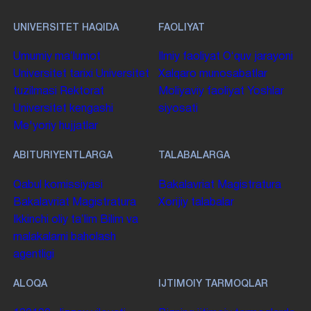
UNIVERSITET HAQIDA
FAOLIYAT
Umumiy maʼlumot
Ilmiy faoliyat
Oʻquv jarayoni
Universitet tarixi
Universitet
Xalqaro munosabatlar
tuzilmasi
Rektorat
Moliyaviy faoliyat
Yoshlar
Universitet kengashi
siyosati
Me'yoriy hujjatlar
ABITURIYENTLARGA
TALABALARGA
Qabul komissiyasi
Bakalavriat
Magistratura
Bakalavriat
Magistratura
Xorijiy talabalar
Ikkinchi oliy taʼlim
Bilim va
malakalarni baholash
agentligi
ALOQA
IJTIMOIY TARMOQLAR