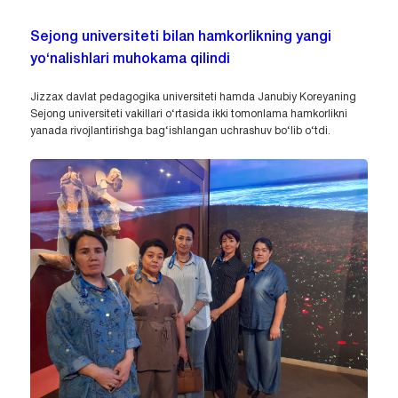
Sejong universiteti bilan hamkorlikning yangi
yo‘nalishlari muhokama qilindi
Jizzax davlat pedagogika universiteti hamda Janubiy Koreyaning
Sejong universiteti vakillari o‘rtasida ikki tomonlama hamkorlikni
yanada rivojlantirishga bag‘ishlangan uchrashuv bo‘lib o‘tdi.