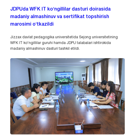
JDPUda WFK IT ko‘ngillilar dasturi doirasida
madaniy almashinuv va sertifikat topshirish
marosimi o‘tkazildi
Jizzax davlat pedagogika universitetida Sejong universitetining
WFK IT ko‘ngillilar guruhi hamda JDPU talabalari ishtirokida
madaniy almashinuv dasturi tashkil etildi.