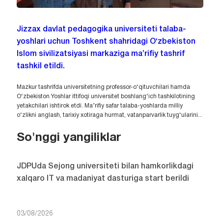
Jizzax davlat pedagogika universiteti talaba-
yoshlari uchun Toshkent shahridagi O‘zbekiston
Islom sivilizatsiyasi markaziga ma’rifiy tashrif
tashkil etildi.
Mazkur tashrifda universitetning professor-o‘qituvchilari hamda
O‘zbekiston Yoshlar ittifoqi universitet boshlang‘ich tashkilotining
yetakchilari ishtirok etdi. Ma’rifiy safar talaba-yoshlarda milliy
o‘zlikni anglash, tarixiy xotiraga hurmat, vatanparvarlik tuyg‘ularini...
So'nggi yangiliklar
JDPUda Sejong universiteti bilan hamkorlikdagi
xalqaro IT va madaniyat dasturiga start berildi
03/08/2026