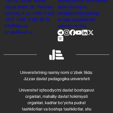
130100. Jizzax viloyati,
Bizning ijtimoiy tarmoqlarda
Jizzax shahri, Sh. Rashidov
obuna boʻling va
koʻchasi, 4-uy.
+998 72 226
taraqqiyotimiz haqidagi
13 57
+998 72 226 68 10
soʻnggi yangiliklardan
info@jdpu.uz
xabardor boʻling.
jiz.jdpi@exat.uz
Universitetning rasmiy nomi oʻzbek tilida:
Jizzax davlat pedagogika universiteti
Universitet iqtisodiyotni davlat boshqaruvi
organlari, mahalliy davlat hokimiyati
organlari, kadrlar boʻyicha pudrat
tashkilotlari va boshqa tashkilotlar, shu