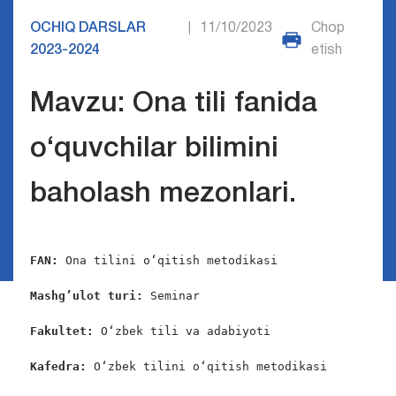
OCHIQ DARSLAR
11/10/2023
Chop
|
2023-2024
etish
Mavzu: Ona tili fanida
o‘quvchilar bilimini
baholash mezonlari.
FAN:
 Ona tilini o‘qitish metodikasi

Mashg’ulot turi: 
Seminar

Fakultet: 
O‘zbek tili va adabiyoti

Kafedra:
 O‘zbek tilini o‘qitish metodikasi
