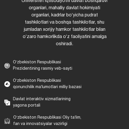
Universitet iqtisodiyotni davlat boshqaruvi
organlari, mahalliy davlat hokimiyati
organlari, kadrlar boʻyicha pudrat
tashkilotlari va boshqa tashkilotlar, shu
jumladan xorijiy hamkor tashkilotlar bilan
oʻzaro hamkorlikda oʻz faoliyatini amalga
oshiradi.
Oʻzbekiston Respublikasi
Prezidentining rasmiy veb-sayti
Oʻzbekiston Respublikasi
qonunchilik maʼlumotlari milliy bazasi
Davlat interaktiv xizmatlarining
yagona portali
Oʻzbekiston Respublikasi Oliy taʼlim,
fan va innovatsiyalar vazirligi