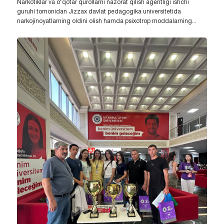
Narkotiklar va o‘qotar qurollarni nazorat qilish agentligi ishchi
guruhi tomonidan Jizzax davlat pedagogika universitetida
narkojinoyatlarning oldini olish hamda psixotrop moddalarning...