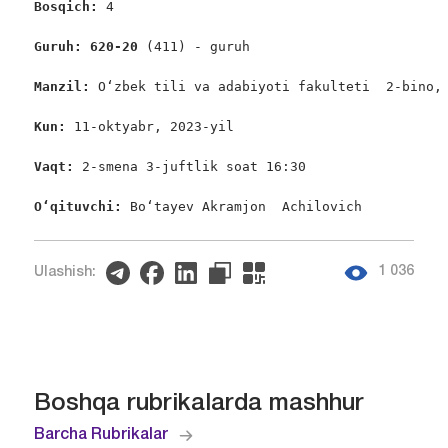
Bosqich: 
4

Guruh: 620-20 
(411) - guruh

Manzil: 
O‘zbek tili va adabiyoti fakulteti  2-bino, 
Kun: 
11-oktyabr, 2023-yil

Vaqt: 
2-smena 3-juftlik soat 16:30

O‘qituvchi: 
Bo‘tayev Akramjon  Achilovich
1 036
Ulashish:
Boshqa rubrikalarda mashhur
Barcha Rubrikalar