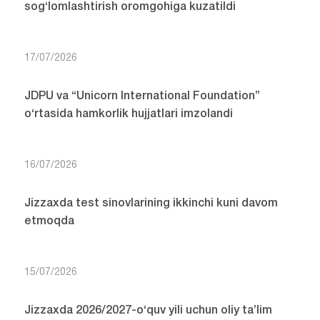
sog‘lomlashtirish oromgohiga kuzatildi
17/07/2026
JDPU va “Unicorn International Foundation”
o‘rtasida hamkorlik hujjatlari imzolandi
16/07/2026
Jizzaxda test sinovlarining ikkinchi kuni davom
etmoqda
15/07/2026
Jizzaxda 2026/2027-o‘quv yili uchun oliy ta’lim