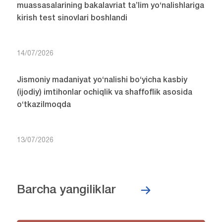
muassasalarining bakalavriat ta’lim yo‘nalishlariga
kirish test sinovlari boshlandi
14/07/2026
Jismoniy madaniyat yo‘nalishi bo‘yicha kasbiy
(ijodiy) imtihonlar ochiqlik va shaffoflik asosida
o‘tkazilmoqda
13/07/2026
Barcha yangiliklar