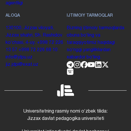
agentligi
ALOQA
IJTIMOIY TARMOQLAR
130100. Jizzax viloyati,
Bizning ijtimoiy tarmoqlarda
Jizzax shahri, Sh. Rashidov
obuna boʻling va
koʻchasi, 4-uy.
+998 72 226
taraqqiyotimiz haqidagi
13 57
+998 72 226 68 10
soʻnggi yangiliklardan
info@jdpu.uz
xabardor boʻling.
jiz.jdpi@exat.uz
Universitetning rasmiy nomi oʻzbek tilida:
Jizzax davlat pedagogika universiteti