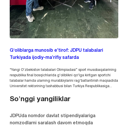
G‘oliblarga munosib e’tirof: JDPU talabalari
Turkiyada ijodiy-ma’rifiy safarda
“Yangi O‘zbekiston talabalari Olimpiadasi” sport musobaqalarining
respublika final bosqichlarida g‘oliblikni qo‘lga kiritgan sportchi
talabalar hamda ularning murabbiylarini rag‘batlantirish maqsadida
Universitet rektorining tashabbusi bilan Turkiya Respublikasiga...
So'nggi yangiliklar
JDPUda nomdor davlat stipendiyalariga
nomzodlarni saralash davom etmoqda