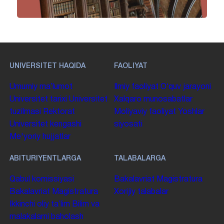
UNIVERSITET HAQIDA
FAOLIYAT
Umumiy maʼlumot
Ilmiy faoliyat
Oʻquv jarayoni
Universitet tarixi
Universitet
Xalqaro munosabatlar
tuzilmasi
Rektorat
Moliyaviy faoliyat
Yoshlar
Universitet kengashi
siyosati
Me'yoriy hujjatlar
ABITURIYENTLARGA
TALABALARGA
Qabul komissiyasi
Bakalavriat
Magistratura
Bakalavriat
Magistratura
Xorijiy talabalar
Ikkinchi oliy taʼlim
Bilim va
malakalarni baholash