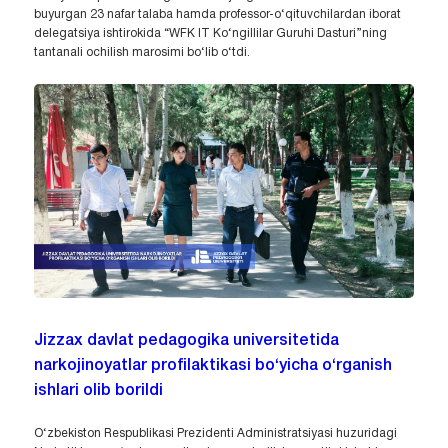
buyurgan 23 nafar talaba hamda professor-o‘qituvchilardan iborat
delegatsiya ishtirokida “WFK IT Ko‘ngillilar Guruhi Dasturi”ning
tantanali ochilish marosimi bo‘lib o‘tdi.
Jizzax davlat pedagogika universitetida
narkojinoyatlar profilaktikasi bo‘yicha o‘rganish
ishlari olib borildi
O‘zbekiston Respublikasi Prezidenti Administratsiyasi huzuridagi