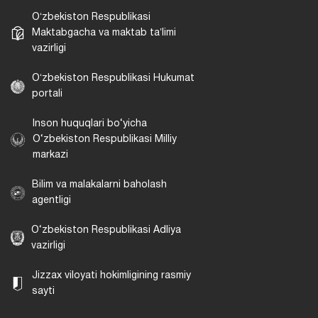
Oʻzbekiston Respublikasi
Maktabgacha va maktab taʼlimi
vazirligi
Oʻzbekiston Respublikasi Hukumat
portali
Inson huquqlari bo‘yicha
O‘zbekiston Respublikasi Milliy
markazi
Bilim va malakalarni baholash
agentligi
O‘zbekiston Respublikasi Adliya
vazirligi
Jizzax viloyati hokimligining rasmiy
sayti