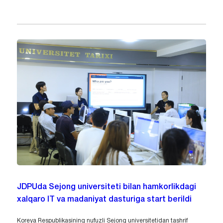
JDPUda Sejong universiteti bilan hamkorlikdagi
xalqaro IT va madaniyat dasturiga start berildi
Koreya Respublikasining nufuzli Sejong universitetidan tashrif