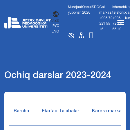
Murojaat
Qabul
SDG
Call
Ishonch
Ko
yuborish
2026
markaz:
telefoni:
qa
+998 72
+998
ku
O'ZB
221 55
72 226
РУС
16
68 10
ENG
Ochiq darslar 2023-2024
Barcha
Ekofaol talabalar
Karera markazi