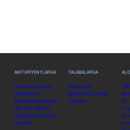
ABITURIYENTLARGA
TALABALARGA
AL
Qabul komissiyasi
Bakalavriat
130
Bakalavriat
Magistratura
Xorijiy
vilo
Magistratura
Ikkinchi
talabalar
Sh.
oliy taʼlim
Bilim va
4-u
malakalarni baholash
57
agentligi
inf