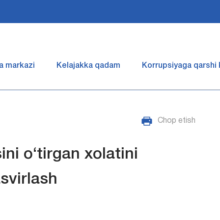
a markazi
Kelajakka qadam
Korrupsiyaga qarshi
Chop etish
i o‘tirgan xolatini
asvirlash