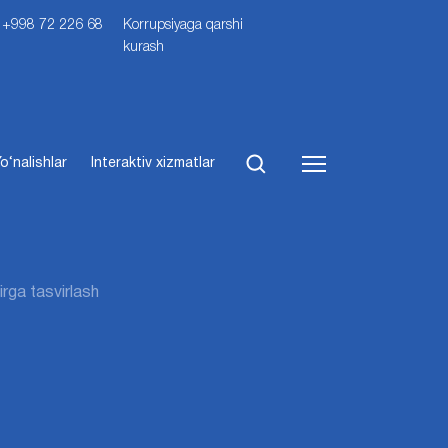
i: +998 72 226 68
Korrupsiyaga qarshi
kurash
o‘nalishlar
Interaktiv xizmatlar
irga tasvirlash