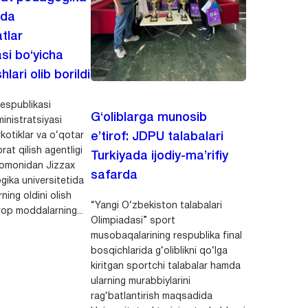
ida
tlar
asi bo‘yicha
hlari olib borildi
espublikasi
G‘oliblarga munosib
inistratsiyasi
kotiklar va o‘qotar
e’tirof: JDPU talabalari
rat qilish agentligi
Turkiyada ijodiy-ma’rifiy
 tomonidan Jizzax
safarda
gika universitetida
ning oldini olish
“Yangi O‘zbekiston talabalari
op moddalarning...
Olimpiadasi” sport
musobaqalarining respublika final
bosqichlarida g‘oliblikni qo‘lga
kiritgan sportchi talabalar hamda
ularning murabbiylarini
rag‘batlantirish maqsadida