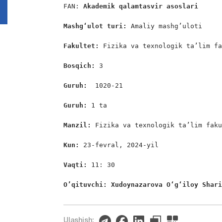
FAN: 
Akademik qalamtasvir asoslari
Mashg‘ulot turi:
 Amaliy mashg’uloti     
Fakultet:
 Fizika va texnologik ta’lim fa
Bosqich: 
3

Guruh:  
1020-21

Guruh: 
1 ta

Manzil: 
Fizika va texnologik ta’lim faku
Kun: 
23-fevral, 2024-yil

Vaqti: 
11: 30

O’qituvchi: Xudoynazarova O‘g‘iloy Shar
Ulashish: