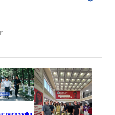
r
lat pedagogika