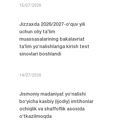
15/07/2026
Jizzaxda 2026/2027-o‘quv yili
uchun oliy ta’lim
muassasalarining bakalavriat
ta’lim yo‘nalishlariga kirish test
sinovlari boshlandi
14/07/2026
Jismoniy madaniyat yo‘nalishi
bo‘yicha kasbiy (ijodiy) imtihonlar
ochiqlik va shaffoflik asosida
o‘tkazilmoqda