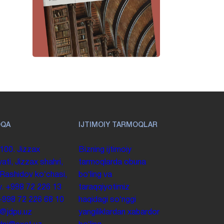
OQA
IJTIMOIY TARMOQLAR
100. Jizzax
Bizning ijtimoiy
yati, Jizzax shahri,
tarmoqlarda obuna
 Rashidov koʻchasi,
boʻling va
y.
+998 72 226 13
taraqqiyotimiz
+998 72 226 68 10
haqidagi soʻnggi
o@jdpu.uz
yangiliklardan xabardor