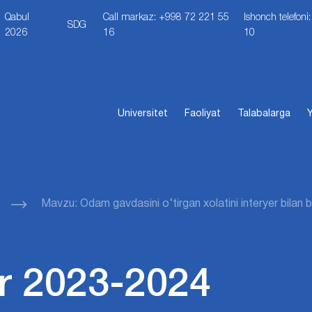
Qabul
Call markaz: +998 72 221 55
Ishonch telefon
SDG
2026
16
10
Universitet
Faoliyat
Talabalarga
Y
Mavzu: Odam gavdasini o‘tirgan xolatini interyer bilan b
r 2023-2024