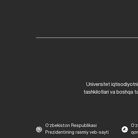
Universitet iqtisodiyotn
tashkilotlari va boshqa ta
Oʻzbekiston Respublikasi
Oʻz
Prezidentining rasmiy veb-sayti
qon