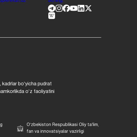
.jdpi@exat.uz
boʻling.
, kadrlar boʻyicha pudrat
hamkorlikda oʻz faoliyatini
ng
Oʻzbekiston Respublikasi Oliy taʼlim,
fan va innovatsiyalar vazirligi