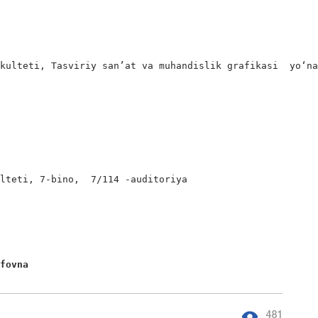
                     

kulteti, Tasviriy san’at va muhandislik grafikasi  yo‘na
lteti, 7-bino,  7/114 -auditoriya

ifovna 
481