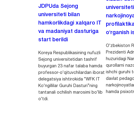
JDPUda Sejong
universitet
universiteti bilan
narkojinoya
hamkorlikdagi xalqaro IT
profilaktik
va madaniyat dasturiga
o‘rganish is
start berildi
O‘zbekiston R
Prezidenti Adm
Koreya Respublikasining nufuzli
huzuridagi Nar
Sejong universitetidan tashrif
qurollarni nazo
buyurgan 23 nafar talaba hamda
ishchi guruhi
professor-o‘qituvchilardan iborat
davlat pedago
delegatsiya ishtirokida “WFK IT
narkojinoyatlar
Ko‘ngillilar Guruhi Dasturi”ning
hamda psixotr
tantanali ochilish marosimi bo‘lib
o‘tdi.