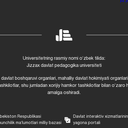
jiz
Universitetning rasmiy nomi oʻzbek tilida:
Jizzax davlat pedagogika universiteti
i davlat boshqaruvi organlari, mahalliy davlat hokimiyati organlari
shkilotlar, shu jumladan xorijiy hamkor tashkilotlar bilan oʻzaro 
amalga oshiradi.
bekiston Respublikasi
Davlat interaktiv xizmatlarini
unchilik maʼlumotlari milliy bazasi
yagona portali