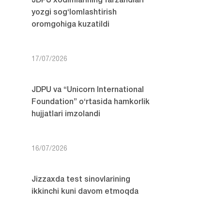
JDPU xodimlarining farzandlari
yozgi sog‘lomlashtirish
oromgohiga kuzatildi
17/07/2026
JDPU va “Unicorn International
Foundation” o‘rtasida hamkorlik
hujjatlari imzolandi
16/07/2026
Jizzaxda test sinovlarining
ikkinchi kuni davom etmoqda