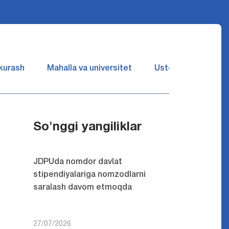
 kurash
Mahalla va universitet
Ustozlar suhbatin 
So'nggi yangiliklar
JDPUda nomdor davlat
stipendiyalariga nomzodlarni
saralash davom etmoqda
27/07/2026