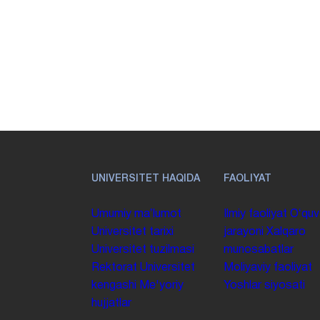
UNIVERSITET HAQIDA
FAOLIYAT
Umumiy maʼlumot
Ilmiy faoliyat
Oʻquv
Universitet tarixi
jarayoni
Xalqaro
Universitet tuzilmasi
munosabatlar
Rektorat
Universitet
Moliyaviy faoliyat
kengashi
Me'yoriy
Yoshlar siyosati
hujjatlar