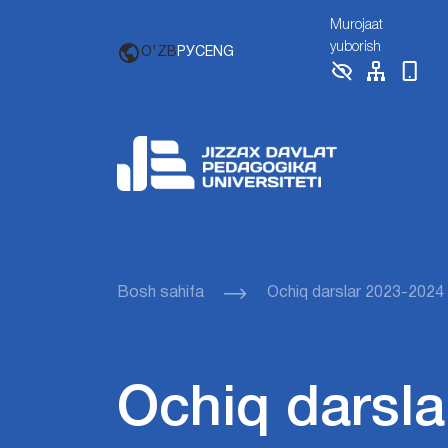
Murojaat
yuborish
O'ZB
РУС
ENG
Bosh sahifa
Ochiq darslar 2023-2024
Ochiq darsla