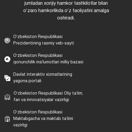
jumladan xorijiy hamkor tashkilotlar bilan
oʻzaro hamkorlikda oʻz faoliyatini amalga
oshiradi.
Oʻzbekiston Respublikasi
Prezidentining rasmiy veb-sayti
Oʻzbekiston Respublikasi
qonunchilik maʼlumotlari milliy bazasi
Davlat interaktiv xizmatlarining
yagona portali
Oʻzbekiston Respublikasi Oliy taʼlim,
fan va innovatsiyalar vazirligi
Oʻzbekiston Respublikasi
Maktabgacha va maktab taʼlimi
vazirligi