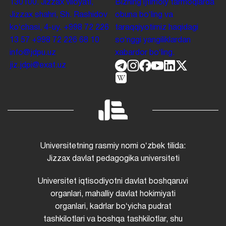
130100. Jizzax viloyati,
Bizning ijtimoiy tarmoqlarda
Jizzax shahri, Sh. Rashidov
obuna boʻling va
koʻchasi, 4-uy.
+998 72 226
taraqqiyotimiz haqidagi
13 57
+998 72 226 68 10
soʻnggi yangiliklardan
info@jdpu.uz
xabardor boʻling.
jiz.jdpi@exat.uz
Universitetning rasmiy nomi oʻzbek tilida:
Jizzax davlat pedagogika universiteti
Universitet iqtisodiyotni davlat boshqaruvi
organlari, mahalliy davlat hokimiyati
organlari, kadrlar boʻyicha pudrat
tashkilotlari va boshqa tashkilotlar, shu