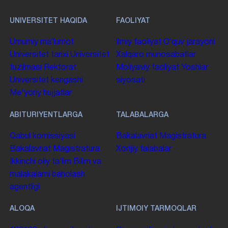
UNIVERSITET HAQIDA
FAOLIYAT
Umumiy maʼlumot
Ilmiy faoliyat
Oʻquv jarayoni
Universitet tarixi
Universitet
Xalqaro munosabatlar
tuzilmasi
Rektorat
Moliyaviy faoliyat
Yoshlar
Universitet kengashi
siyosati
Me'yoriy hujjatlar
ABITURIYENTLARGA
TALABALARGA
Qabul komissiyasi
Bakalavriat
Magistratura
Bakalavriat
Magistratura
Xorijiy talabalar
Ikkinchi oliy taʼlim
Bilim va
malakalarni baholash
agentligi
ALOQA
IJTIMOIY TARMOQLAR