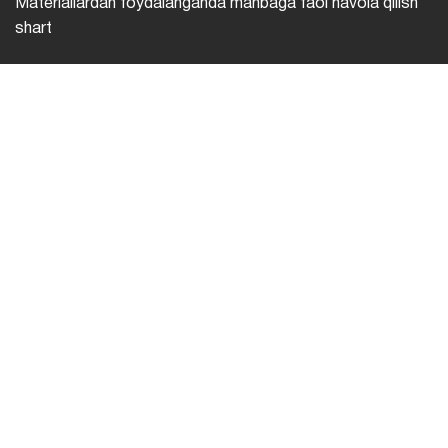
Materiallardan foydalanganda manbaga faol havola qilish
shart