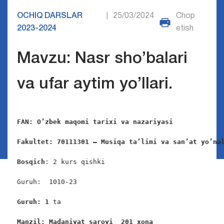
OCHIQ DARSLAR
25/03/2024
Chop
|
2023-2024
etish
Mavzu: Nasr sho’balari
va ufar aytim yo’llari.
FAN:
O’zbek maqomi tarixi va nazariyasi 
Fakultet:
70111301 – 
Musiqa ta’limi va san’at yo’na
Bosqich
: 2 kurs qishki

Guruh:  1010-23

Guruh: 1
 ta

Manzil: Madaniyat saroyi  201 xona