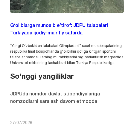
G‘oliblarga munosib e’tirof: JDPU talabalari
Turkiyada ijodiy-ma’rifiy safarda
“Yangi O‘zbekiston talabalari Olimpiadasi” sport musobaqalarining
respublika final bosqichlarida g‘oliblikni qo‘lga kiritgan sportchi
talabalar hamda ularning murabbiylarini rag‘batlantirish maqsadida
Universitet rektorining tashabbusi bilan Turkiya Respublikasiga...
So'nggi yangiliklar
JDPUda nomdor davlat stipendiyalariga
nomzodlarni saralash davom etmoqda
27/07/2026