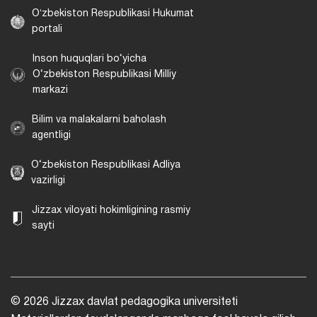
Oʻzbekiston Respublikasi Hukumat
portali
Inson huquqlari bo‘yicha
O‘zbekiston Respublikasi Milliy
markazi
Bilim va malakalarni baholash
agentligi
O‘zbekiston Respublikasi Adliya
vazirligi
Jizzax viloyati hokimligining rasmiy
sayti
© 2026 Jizzax davlat pedagogika universiteti