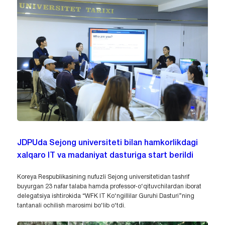
JDPUda Sejong universiteti bilan hamkorlikdagi
xalqaro IT va madaniyat dasturiga start berildi
Koreya Respublikasining nufuzli Sejong universitetidan tashrif
buyurgan 23 nafar talaba hamda professor-o‘qituvchilardan iborat
delegatsiya ishtirokida “WFK IT Ko‘ngillilar Guruhi Dasturi”ning
tantanali ochilish marosimi bo‘lib o‘tdi.