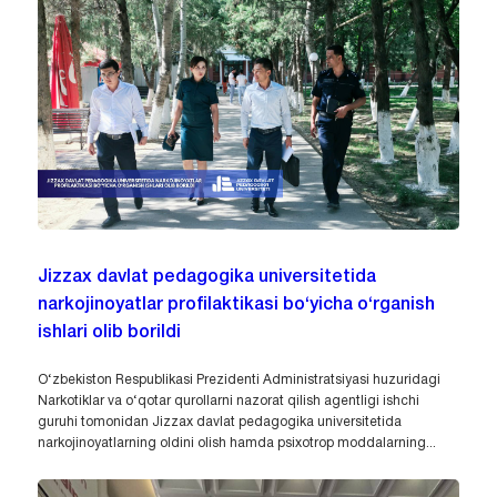
Jizzax davlat pedagogika universitetida
narkojinoyatlar profilaktikasi bo‘yicha o‘rganish
ishlari olib borildi
O‘zbekiston Respublikasi Prezidenti Administratsiyasi huzuridagi
Narkotiklar va o‘qotar qurollarni nazorat qilish agentligi ishchi
guruhi tomonidan Jizzax davlat pedagogika universitetida
narkojinoyatlarning oldini olish hamda psixotrop moddalarning...