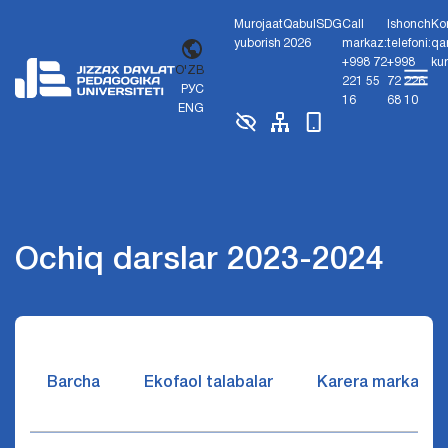
Murojaat
Qabul
SDG
Call
Ishonch
Ko
yuborish
2026
markaz:
telefoni:
qa
+998 72
+998
ku
O'ZB
221 55
72 226
РУС
16
68 10
ENG
Ochiq darslar 2023-2024
Barcha
Ekofaol talabalar
Karera markazi