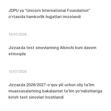
JDPU va “Unicorn International Foundation”
o‘rtasida hamkorlik hujjatlari imzolandi
16/07/2026
Jizzaxda test sinovlarining ikkinchi kuni davom
etmoqda
15/07/2026
Jizzaxda 2026/2027-o‘quv yili uchun oliy ta’lim
muassasalarining bakalavriat ta’lim yo‘nalishlariga
kirish test sinovlari boshlandi