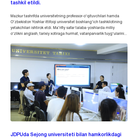
tashkil etildi.
Mazkur tashrifda universitetning professor-o‘qituvchilari hamda
O‘zbekiston Yoshlar ittifoqi universitet boshlang‘ich tashkilotining
yetakchilari ishtirok etdi. Ma’rifiy safar talaba-yoshlarda milliy
o‘zlikni anglash, tarixiy xotiraga hurmat, vatanparvarlik tuyg‘ularini...
JDPUda Sejong universiteti bilan hamkorlikdagi