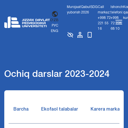
Murojaat
Qabul
SDG
Call
Ishonch
Ko
yuborish
2026
markaz:
telefoni:
qa
+998 72
+998
ku
O'ZB
221 55
72 226
РУС
16
68 10
ENG
Ochiq darslar 2023-2024
Barcha
Ekofaol talabalar
Karera markazi