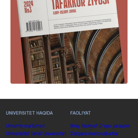
UNIVERSITET HAQIDA
FAOLIYAT
Umumiy maʼlumot
Ilmiy faoliyat
Oʻquv jarayoni
Universitet tarixi
Universitet
Xalqaro munosabatlar