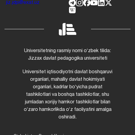
jiz.jdpi@exat.uz
Universitetning rasmiy nomi oʻzbek tilida:
Jizzax davlat pedagogika universiteti
Universitet iqtisodiyotni davlat boshqaruvi
organlari, mahalliy davlat hokimiyati
organlari, kadrlar boʻyicha pudrat
tashkilotlari va boshqa tashkilotlar, shu
jumladan xorijiy hamkor tashkilotlar bilan
oʻzaro hamkorlikda oʻz faoliyatini amalga
oshiradi.