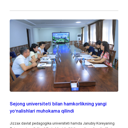
Sejong universiteti bilan hamkorlikning yangi
yo‘nalishlari muhokama qilindi
Jizzax davlat pedagogika universiteti hamda Janubiy Koreyaning