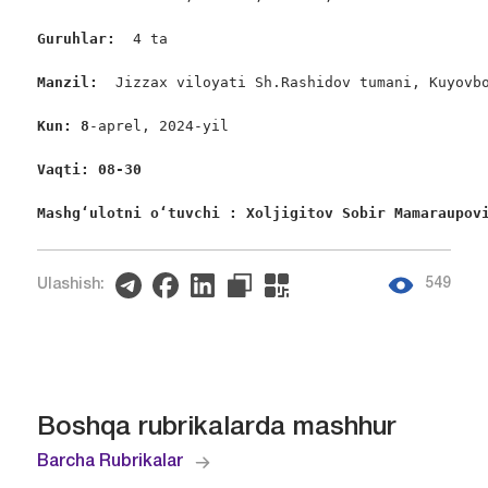
Guruhlar: 
 4 ta

Manzil:  
Jizzax viloyati Sh.Rashidov tumani, Kuyovbo
Kun: 8
-aprel, 2024-yil

Vaqti: 08-30
Mashgʻulotni oʻtuvchi : Xoljigitov Sobir Mamaraupov
549
Ulashish:
Boshqa rubrikalarda mashhur
Barcha Rubrikalar