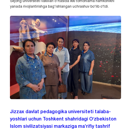
Sejong universiteti vakillari o‘rtasida ikki tomonlama hamkorlikni
yanada rivojlantirishga bag‘ishlangan uchrashuv bo‘lib o‘tdi.
Jizzax davlat pedagogika universiteti talaba-
yoshlari uchun Toshkent shahridagi O‘zbekiston
Islom sivilizatsiyasi markaziga ma’rifiy tashrif