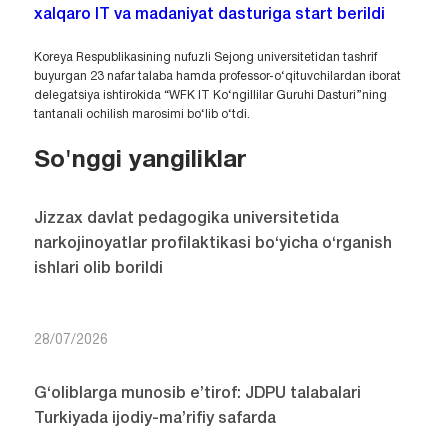
xalqaro IT va madaniyat dasturiga start berildi
Koreya Respublikasining nufuzli Sejong universitetidan tashrif
buyurgan 23 nafar talaba hamda professor-o‘qituvchilardan iborat
delegatsiya ishtirokida “WFK IT Ko‘ngillilar Guruhi Dasturi”ning
tantanali ochilish marosimi bo‘lib o‘tdi.
So'nggi yangiliklar
Jizzax davlat pedagogika universitetida
narkojinoyatlar profilaktikasi bo‘yicha o‘rganish
ishlari olib borildi
28/07/2026
G‘oliblarga munosib e’tirof: JDPU talabalari
Turkiyada ijodiy-ma’rifiy safarda