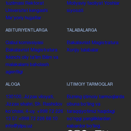
tuzilmasi
Rektorat
Moliyaviy faoliyat
Yoshlar
Universitet kengashi
siyosati
Me'yoriy hujjatlar
ABITURIYENTLARGA
TALABALARGA
Qabul komissiyasi
Bakalavriat
Magistratura
Bakalavriat
Magistratura
Xorijiy talabalar
Ikkinchi oliy taʼlim
Bilim va
malakalarni baholash
agentligi
ALOQA
IJTIMOIY TARMOQLAR
130100. Jizzax viloyati,
Bizning ijtimoiy tarmoqlarda
Jizzax shahri, Sh. Rashidov
obuna boʻling va
koʻchasi, 4-uy.
+998 72 226
taraqqiyotimiz haqidagi
13 57
+998 72 226 68 10
soʻnggi yangiliklardan
info@jdpu.uz
xabardor boʻling.