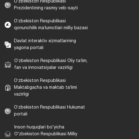
Oʻzbekiston Respublikasi
Prezidentining rasmiy veb-sayti
Oʻzbekiston Respublikasi
qonunchilik maʼlumotlari milliy bazasi
Davlat interaktiv xizmatlarining
yagona portali
Oʻzbekiston Respublikasi Oliy taʼlim,
fan va innovatsiyalar vazirligi
Oʻzbekiston Respublikasi
Maktabgacha va maktab taʼlimi
vazirligi
Oʻzbekiston Respublikasi Hukumat
portali
Inson huquqlari bo‘yicha
O‘zbekiston Respublikasi Milliy