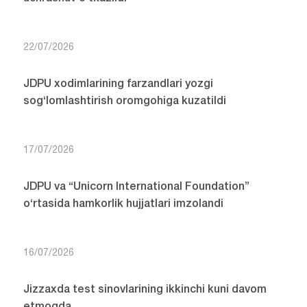
22/07/2026
JDPU xodimlarining farzandlari yozgi
sog‘lomlashtirish oromgohiga kuzatildi
17/07/2026
JDPU va “Unicorn International Foundation”
o‘rtasida hamkorlik hujjatlari imzolandi
16/07/2026
Jizzaxda test sinovlarining ikkinchi kuni davom