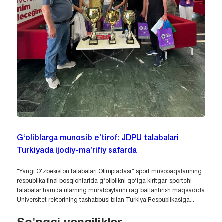
G‘oliblarga munosib e’tirof: JDPU talabalari
Turkiyada ijodiy-ma’rifiy safarda
“Yangi O‘zbekiston talabalari Olimpiadasi” sport musobaqalarining
respublika final bosqichlarida g‘oliblikni qo‘lga kiritgan sportchi
talabalar hamda ularning murabbiylarini rag‘batlantirish maqsadida
Universitet rektorining tashabbusi bilan Turkiya Respublikasiga...