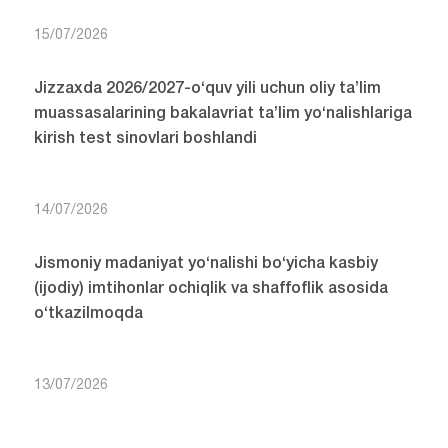
15/07/2026
Jizzaxda 2026/2027-o‘quv yili uchun oliy ta’lim
muassasalarining bakalavriat ta’lim yo‘nalishlariga
kirish test sinovlari boshlandi
14/07/2026
Jismoniy madaniyat yo‘nalishi bo‘yicha kasbiy
(ijodiy) imtihonlar ochiqlik va shaffoflik asosida
o‘tkazilmoqda
13/07/2026