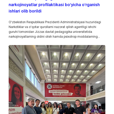
narkojinoyatlar profilaktikasi bo‘yicha o‘rganish
ishlari olib borildi
O‘zbekiston Respublikasi Prezidenti Administratsiyasi huzuridagi
Narkotiklar va o‘qotar qurollarni nazorat qilish agentligi ishchi
guruhi tomonidan Jizzax davlat pedagogika universitetida
narkojinoyatlarning oldini olish hamda psixotrop moddalarning...