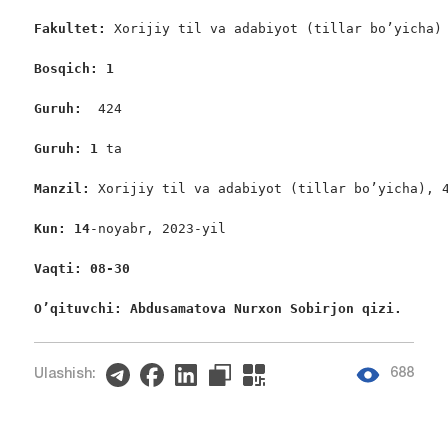
Fakultet:
 Xorijiy til va adabiyot (tillar bo’yicha)

Bosqich: 1
Guruh:  
424

Guruh: 1
 ta

Manzil: 
Xorijiy til va adabiyot (tillar bo’yicha), 4
Kun: 14
-noyabr, 2023-yil

Vaqti: 08-30
O’qituvchi: Abdusamatova Nurxon Sobirjon qizi. 
688
Ulashish: