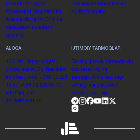
Qabul komissiyasi
Bakalavriat
Magistratura
Bakalavriat
Magistratura
Xorijiy talabalar
Ikkinchi oliy taʼlim
Bilim va
malakalarni baholash
agentligi
ALOQA
IJTIMOIY TARMOQLAR
130100. Jizzax viloyati,
Bizning ijtimoiy tarmoqlarda
Jizzax shahri, Sh. Rashidov
obuna boʻling va
koʻchasi, 4-uy.
+998 72 226
taraqqiyotimiz haqidagi
13 57
+998 72 226 68 10
soʻnggi yangiliklardan
info@jdpu.uz
xabardor boʻling.
jiz.jdpi@exat.uz