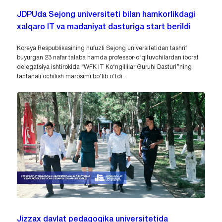
JDPUda Sejong universiteti bilan hamkorlikdagi
xalqaro IT va madaniyat dasturiga start berildi
Koreya Respublikasining nufuzli Sejong universitetidan tashrif
buyurgan 23 nafar talaba hamda professor-o‘qituvchilardan iborat
delegatsiya ishtirokida “WFK IT Ko‘ngillilar Guruhi Dasturi”ning
tantanali ochilish marosimi bo‘lib o‘tdi.
Jizzax davlat pedagogika universitetida