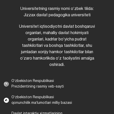
Universitetning rasmiy nomi oʻzbek tilida:
Jizzax davlat pedagogika universiteti
Universitet iqtisodiyotni davlat boshqaruvi
organlari, mahalliy davlat hokimiyati
organlari, kadrlar boʻyicha pudrat
tashkilotlari va boshqa tashkilotlar, shu
jumladan xorijiy hamkor tashkilotlar bilan
oʻzaro hamkorlikda oʻz faoliyatini amalga
oshiradi.
Oʻzbekiston Respublikasi
Prezidentining rasmiy veb-sayti
Oʻzbekiston Respublikasi
qonunchilik maʼlumotlari milliy bazasi
Davlat interaktiv xizmatlarining