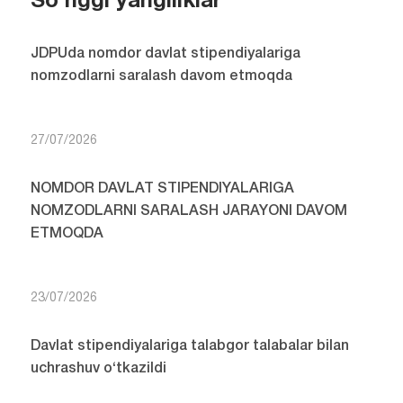
So'nggi yangiliklar
JDPUda nomdor davlat stipendiyalariga
nomzodlarni saralash davom etmoqda
27/07/2026
NOMDOR DAVLAT STIPENDIYALARIGA
NOMZODLARNI SARALASH JARAYONI DAVOM
ETMOQDA
23/07/2026
Davlat stipendiyalariga talabgor talabalar bilan
uchrashuv o‘tkazildi