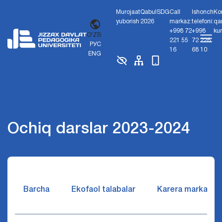
Murojaat
Qabul
SDG
Call
Ishonch
Ko
yuborish
2026
markaz:
telefoni:
qa
+998 72
+998
ku
O'ZB
221 55
72 226
РУС
16
68 10
ENG
Ochiq darslar 2023-2024
Barcha
Ekofaol talabalar
Karera markazi