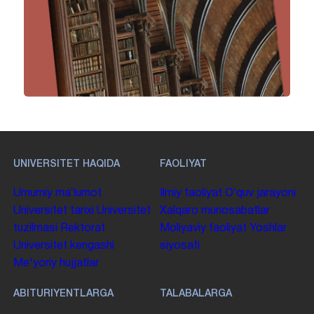
UNIVERSITET HAQIDA
FAOLIYAT
Umumiy maʼlumot
Ilmiy faoliyat
Oʻquv jarayoni
Universitet tarixi
Universitet
Xalqaro munosabatlar
tuzilmasi
Rektorat
Moliyaviy faoliyat
Yoshlar
Universitet kengashi
siyosati
Me'yoriy hujjatlar
ABITURIYENTLARGA
TALABALARGA