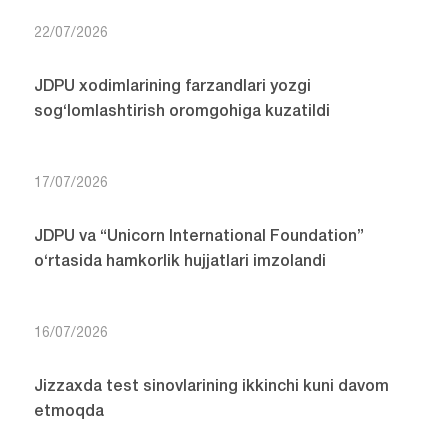
22/07/2026
JDPU xodimlarining farzandlari yozgi
sog‘lomlashtirish oromgohiga kuzatildi
17/07/2026
JDPU va “Unicorn International Foundation”
o‘rtasida hamkorlik hujjatlari imzolandi
16/07/2026
Jizzaxda test sinovlarining ikkinchi kuni davom
etmoqda