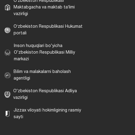
Oʻzbekiston Respublikasi
Maktabgacha va maktab taʼlimi
vazirligi
Oʻzbekiston Respublikasi Hukumat
portali
Inson huquqlari bo‘yicha
O‘zbekiston Respublikasi Milliy
markazi
Bilim va malakalarni baholash
agentligi
O‘zbekiston Respublikasi Adliya
vazirligi
Jizzax viloyati hokimligining rasmiy
sayti