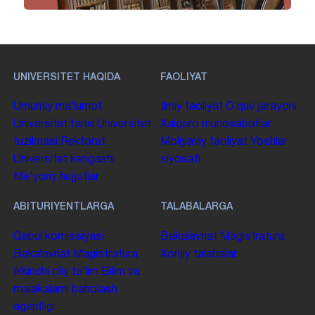
UNIVERSITET HAQIDA
FAOLIYAT
Umumiy maʼlumot
Ilmiy faoliyat
Oʻquv jarayoni
Universitet tarixi
Universitet
Xalqaro munosabatlar
tuzilmasi
Rektorat
Moliyaviy faoliyat
Yoshlar
Universitet kengashi
siyosati
Me'yoriy hujjatlar
ABITURIYENTLARGA
TALABALARGA
Qabul komissiyasi
Bakalavriat
Magistratura
Bakalavriat
Magistratura
Xorijiy talabalar
Ikkinchi oliy taʼlim
Bilim va
malakalarni baholash
agentligi