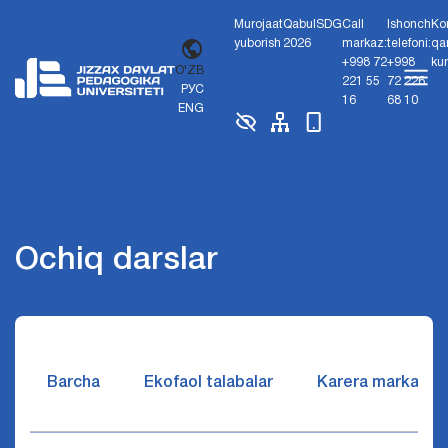
Murojaat
Qabul
SDG
Call
Ishonch
Ko
yuborish
2026
markaz:
telefoni:
qa
+998 72
+998
ku
O'ZB
221 55
72 226
РУС
16
68 10
ENG
Ochiq darslar
Barcha
Ekofaol talabalar
Karera markazi