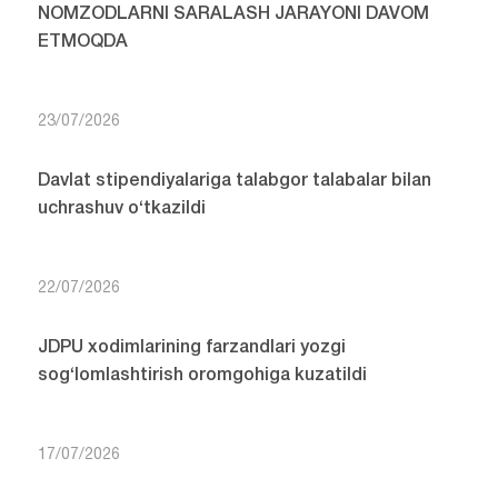
NOMZODLARNI SARALASH JARAYONI DAVOM
ETMOQDA
23/07/2026
Davlat stipendiyalariga talabgor talabalar bilan
uchrashuv o‘tkazildi
22/07/2026
JDPU xodimlarining farzandlari yozgi
sog‘lomlashtirish oromgohiga kuzatildi
17/07/2026