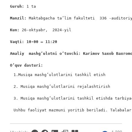
Guruh: 
1 ta

Manzil: 
Maktabgacha ta’lim fakulteti  336 -auditoriy
Kun: 
26-oktyabr,  2024-yil

Vaqti: 10-00 – 11:20
Amaliy  mashgʻulotni oʻtuvchi: 
Karimov Saxob Baxrom
O’quv dasturi:
1.Musiqa mashg’ulotlarini tashkil etish

2. Musiqa mashg’ulotlarini rejalashtirish

3. Musiqa mashg’ulotlarini tashkil etishda tarbiya
Ushbu faoliyat mazmuni yoritib beriladi. Talabalar