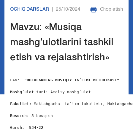
OCHIQ DARSLAR
25/10/2024
Chop etish
|
Mavzu: «Musiqa
mashg’ulotlarini tashkil
etish va rejalashtirish»
FAN:  
"
BOLALARNING MUSIQIY TA’LIMI METODIKASI
"
Mashg’ulot turi:
 Amaliy mashg’ulot

Fakultet:
 Maktabgacha  ta’lim fakulteti, Maktabgacha
Bosqich: 3
-bosqich

Guruh:  534-22