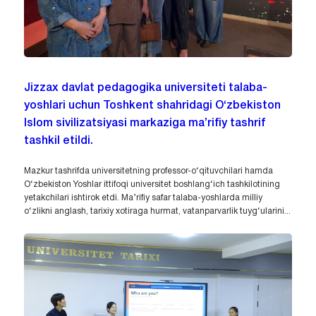
Jizzax davlat pedagogika universiteti talaba-
yoshlari uchun Toshkent shahridagi O‘zbekiston
Islom sivilizatsiyasi markaziga ma’rifiy tashrif
tashkil etildi.
Mazkur tashrifda universitetning professor-o‘qituvchilari hamda
O‘zbekiston Yoshlar ittifoqi universitet boshlang‘ich tashkilotining
yetakchilari ishtirok etdi. Ma’rifiy safar talaba-yoshlarda milliy
o‘zlikni anglash, tarixiy xotiraga hurmat, vatanparvarlik tuyg‘ularini...