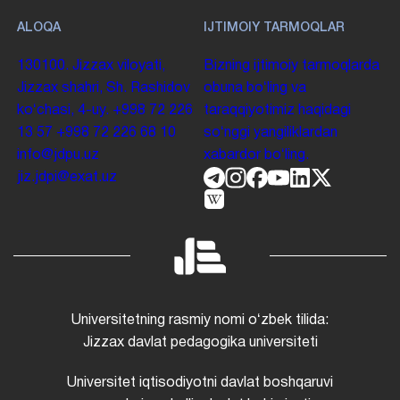
ALOQA
IJTIMOIY TARMOQLAR
130100. Jizzax viloyati,
Bizning ijtimoiy tarmoqlarda
Jizzax shahri, Sh. Rashidov
obuna boʻling va
koʻchasi, 4-uy.
+998 72 226
taraqqiyotimiz haqidagi
13 57
+998 72 226 68 10
soʻnggi yangiliklardan
info@jdpu.uz
xabardor boʻling.
jiz.jdpi@exat.uz
Universitetning rasmiy nomi oʻzbek tilida:
Jizzax davlat pedagogika universiteti
Universitet iqtisodiyotni davlat boshqaruvi