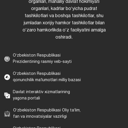
organlari, mahalliy davlat hokimiyati
organlari, kadrlar boʻyicha pudrat
tashkilotlari va boshqa tashkilotlar, shu
jumladan xorijiy hamkor tashkilotlar bilan
oʻzaro hamkorlikda oʻz faoliyatini amalga
oshiradi.
Oʻzbekiston Respublikasi
Prezidentining rasmiy veb-sayti
Oʻzbekiston Respublikasi
qonunchilik maʼlumotlari milliy bazasi
Davlat interaktiv xizmatlarining
yagona portali
Oʻzbekiston Respublikasi Oliy taʼlim,
fan va innovatsiyalar vazirligi