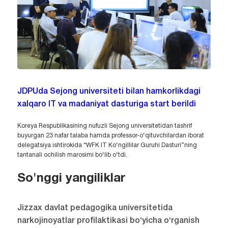
JDPUda Sejong universiteti bilan hamkorlikdagi
xalqaro IT va madaniyat dasturiga start berildi
Koreya Respublikasining nufuzli Sejong universitetidan tashrif
buyurgan 23 nafar talaba hamda professor-o‘qituvchilardan iborat
delegatsiya ishtirokida “WFK IT Ko‘ngillilar Guruhi Dasturi”ning
tantanali ochilish marosimi bo‘lib o‘tdi.
So'nggi yangiliklar
Jizzax davlat pedagogika universitetida
narkojinoyatlar profilaktikasi bo‘yicha o‘rganish