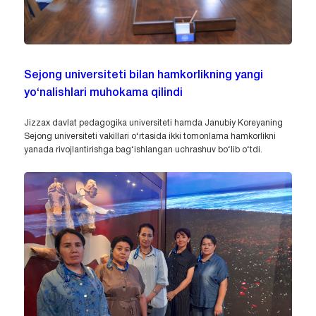
Sejong universiteti bilan hamkorlikning yangi
yo‘nalishlari muhokama qilindi
Jizzax davlat pedagogika universiteti hamda Janubiy Koreyaning
Sejong universiteti vakillari o‘rtasida ikki tomonlama hamkorlikni
yanada rivojlantirishga bag‘ishlangan uchrashuv bo‘lib o‘tdi.