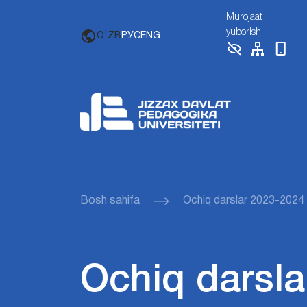
Murojaat
yuborish
O'ZB
РУС
ENG
Bosh sahifa
Ochiq darslar 2023-2024
Ochiq darsla