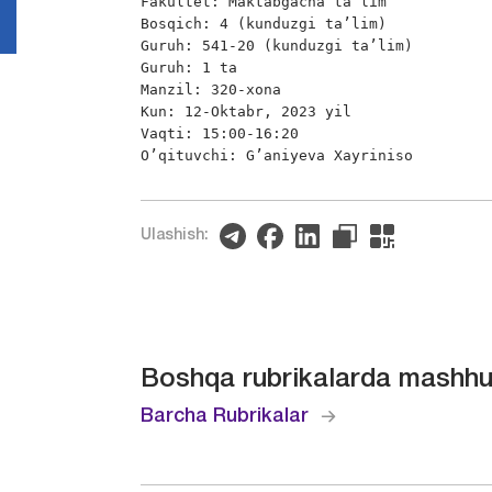
Fakultet: Maktabgacha ta’lim 

Bosqich: 4 (kunduzgi ta’lim)

Guruh: 541-20 (kunduzgi ta’lim)

Guruh: 1 ta

Manzil: 320-xona

Kun: 12-Oktabr, 2023 yil

Vaqti: 15:00-16:20

O’qituvchi: G’aniyeva Xayriniso
Ulashish:
Boshqa rubrikalarda mashhu
Barcha Rubrikalar