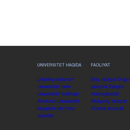
UNIVERSITET HAQIDA
FAOLIYAT
Umumiy maʼlumot
Ilmiy faoliyat
Oʻquv
Universitet tarixi
jarayoni
Xalqaro
Universitet tuzilmasi
munosabatlar
Rektorat
Universitet
Moliyaviy faoliyat
kengashi
Me'yoriy
Yoshlar siyosati
hujjatlar