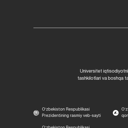
Universitet iqtisodiyotn
tashkilotlari va boshqa ta
Oʻzbekiston Respublikasi
Oʻz
Prezidentining rasmiy veb-sayti
qon
Oʻzbekiston Respublikasi