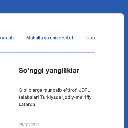
 kurash
Mahalla va universitet
Ustozlar suhbatin 
So'nggi yangiliklar
G‘oliblarga munosib e’tirof: JDPU
talabalari Turkiyada ijodiy-ma’rifiy
safarda
28/07/2026