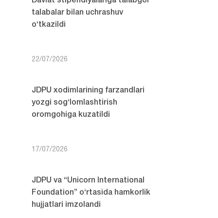
Davlat stipendiyalariga talabgor
talabalar bilan uchrashuv
o‘tkazildi
22/07/2026
JDPU xodimlarining farzandlari
yozgi sog‘lomlashtirish
oromgohiga kuzatildi
17/07/2026
JDPU va “Unicorn International
Foundation” o‘rtasida hamkorlik
hujjatlari imzolandi