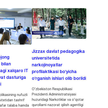
Jizzax davlat pedagogika
jong
universitetida
 bilan
narkojinoyatlar
agi xalqaro IT
profilaktikasi bo‘yicha
at dasturiga
o‘rganish ishlari olib borildi
i
O‘zbekiston Respublikasi
Prezidenti Administratsiyasi
ikasining nufuzli
huzuridagi Narkotiklar va o‘qotar
itetidan tashrif
qurollarni nazorat qilish agentligi
afar talaba hamda