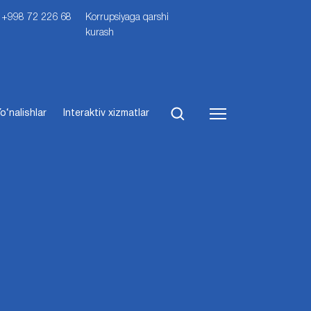
i: +998 72 226 68
Korrupsiyaga qarshi
kurash
o‘nalishlar
Interaktiv xizmatlar