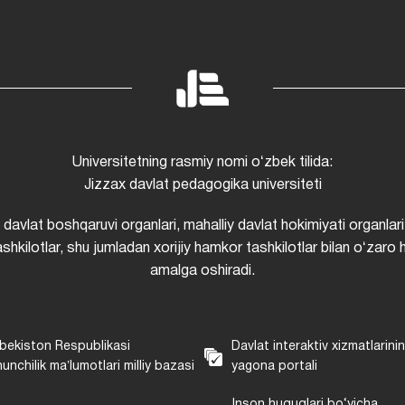
Universitetning rasmiy nomi oʻzbek tilida:
Jizzax davlat pedagogika universiteti
i davlat boshqaruvi organlari, mahalliy davlat hokimiyati organlari
shkilotlar, shu jumladan xorijiy hamkor tashkilotlar bilan oʻzaro 
amalga oshiradi.
bekiston Respublikasi
Davlat interaktiv xizmatlarini
unchilik maʼlumotlari milliy bazasi
yagona portali
Inson huquqlari bo‘yicha