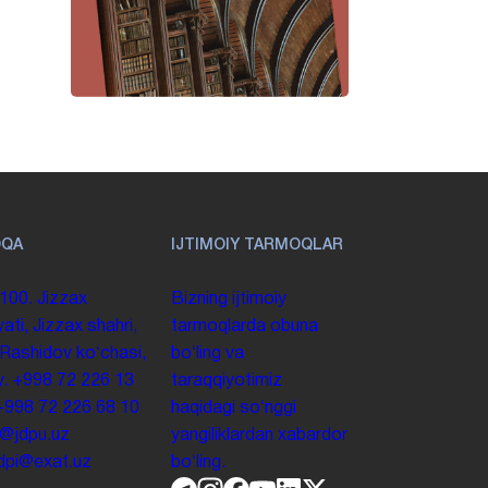
OQA
IJTIMOIY TARMOQLAR
100. Jizzax
Bizning ijtimoiy
yati, Jizzax shahri,
tarmoqlarda obuna
 Rashidov koʻchasi,
boʻling va
y.
+998 72 226 13
taraqqiyotimiz
+998 72 226 68 10
haqidagi soʻnggi
o@jdpu.uz
yangiliklardan xabardor
.jdpi@exat.uz
boʻling.