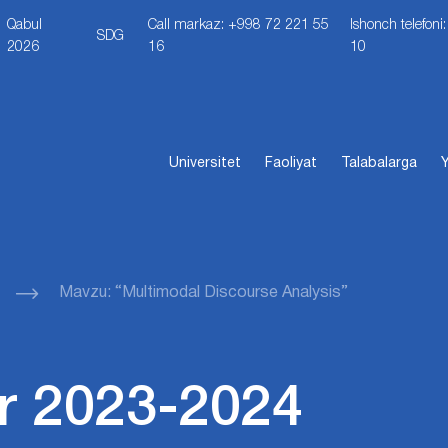
Qabul
Call markaz: +998 72 221 55
Ishonch telefon
SDG
2026
16
10
Universitet
Faoliyat
Talabalarga
Y
Mavzu: “Multimodal Discourse Analysis”
r 2023-2024