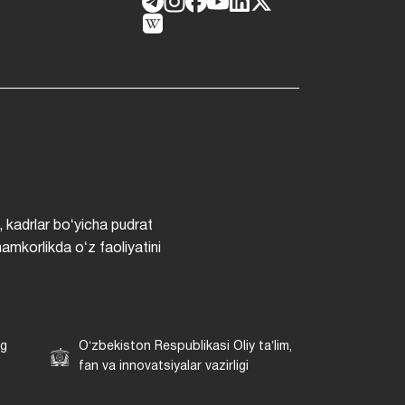
, kadrlar boʻyicha pudrat
hamkorlikda oʻz faoliyatini
ng
Oʻzbekiston Respublikasi Oliy taʼlim,
fan va innovatsiyalar vazirligi