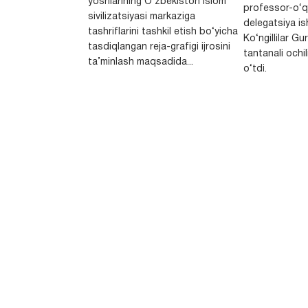
yoshlarining O‘zbekiston Islom
professor-o‘q
sivilizatsiyasi markaziga
delegatsiya is
tashriflarini tashkil etish bo‘yicha
Ko‘ngillilar Gu
tasdiqlangan reja-grafigi ijrosini
tantanali ochi
ta’minlash maqsadida...
o‘tdi.