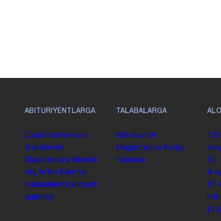
ABITURIYENTLARGA
TALABALARGA
AL
Qabul komissiyasi
Bakalavriat
130
Bakalavriat
Magistratura
Xorijiy
vilo
Magistratura
Ikkinchi
talabalar
Sh.
oliy taʼlim
Bilim va
4-u
malakalarni baholash
57
agentligi
inf
jiz