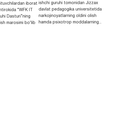
ishchi guruhi tomonidan Jizzax
ituvchilardan iborat
davlat pedagogika universitetida
htirokida “WFK IT
narkojinoyatlarning oldini olish
ruhi Dasturi”ning
hamda psixotrop moddalarning...
lish marosimi bo‘lib