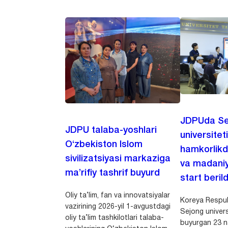
JDPUda Se
JDPU talaba-yoshlari
universiteti
O‘zbekiston Islom
hamkorlikd
sivilizatsiyasi markaziga
va madaniy
ma’rifiy tashrif buyurd
start berild
Oliy ta’lim, fan va innovatsiyalar
Koreya Respubl
vazirining 2026-yil 1-avgustdagi
Sejong univers
oliy ta’lim tashkilotlari talaba-
buyurgan 23 n