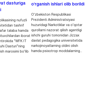
at dasturiga
o‘rganish ishlari olib borildi
i
O‘zbekiston Respublikasi
Prezidenti Administratsiyasi
ikasining nufuzli
huzuridagi Narkotiklar va o‘qotar
itetidan tashrif
qurollarni nazorat qilish agentligi
afar talaba hamda
ishchi guruhi tomonidan Jizzax
ituvchilardan iborat
davlat pedagogika universitetida
htirokida “WFK IT
narkojinoyatlarning oldini olish
ruhi Dasturi”ning
hamda psixotrop moddalarning...
lish marosimi bo‘lib