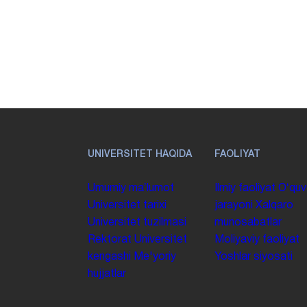
UNIVERSITET HAQIDA
FAOLIYAT
Umumiy maʼlumot
Ilmiy faoliyat
Oʻquv
Universitet tarixi
jarayoni
Xalqaro
Universitet tuzilmasi
munosabatlar
Rektorat
Universitet
Moliyaviy faoliyat
kengashi
Me'yoriy
Yoshlar siyosati
hujjatlar