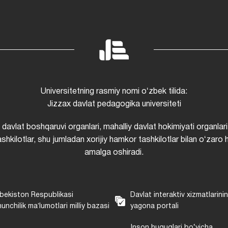
Universitetning rasmiy nomi oʻzbek tilida:
Jizzax davlat pedagogika universiteti
i davlat boshqaruvi organlari, mahalliy davlat hokimiyati organlari
shkilotlar, shu jumladan xorijiy hamkor tashkilotlar bilan oʻzaro 
amalga oshiradi.
bekiston Respublikasi
Davlat interaktiv xizmatlarini
unchilik maʼlumotlari milliy bazasi
yagona portali
Inson huquqlari bo‘yicha