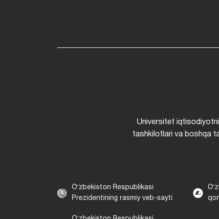
Universitet iqtisodiyotn
tashkilotlari va boshqa ta
Oʻzbekiston Respublikasi
Oʻz
Prezidentining rasmiy veb-sayti
qon
Oʻzbekiston Respublikasi