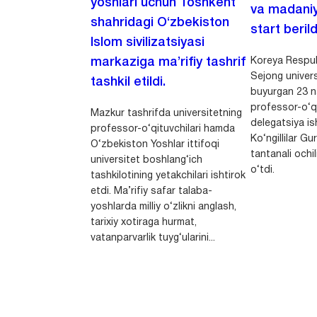
yoshlari uchun Toshkent
va madaniy
shahridagi O‘zbekiston
start berild
Islom sivilizatsiyasi
Koreya Respubl
markaziga ma’rifiy tashrif
Sejong univers
tashkil etildi.
buyurgan 23 n
professor-o‘q
Mazkur tashrifda universitetning
delegatsiya is
professor-o‘qituvchilari hamda
Ko‘ngillilar Gu
O‘zbekiston Yoshlar ittifoqi
tantanali ochi
universitet boshlang‘ich
o‘tdi.
tashkilotining yetakchilari ishtirok
etdi. Ma’rifiy safar talaba-
yoshlarda milliy o‘zlikni anglash,
tarixiy xotiraga hurmat,
vatanparvarlik tuyg‘ularini...