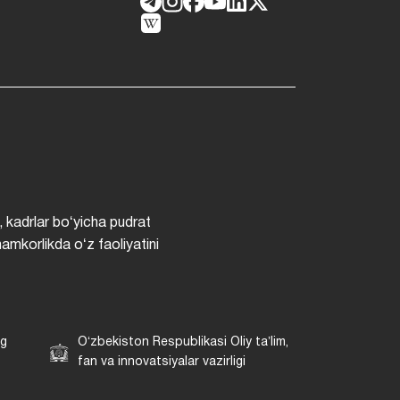
, kadrlar boʻyicha pudrat
hamkorlikda oʻz faoliyatini
ng
Oʻzbekiston Respublikasi Oliy taʼlim,
fan va innovatsiyalar vazirligi