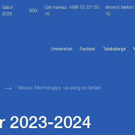
Qabul
Call markaz: +998 72 221 55
Ishonch telefon
SDG
2026
16
10
Universitet
Faoliyat
Talabalarga
Y
Mavzu: Morfologiya va uning bo‘limlari
r 2023-2024