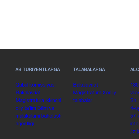
ABITURIYENTLARGA
TALABALARGA
AL
Qabul komissiyasi
Bakalavriat
130
Bakalavriat
Magistratura
Xorijiy
vilo
Magistratura
Ikkinchi
talabalar
Sh.
oliy taʼlim
Bilim va
4-u
malakalarni baholash
57
agentligi
inf
jiz