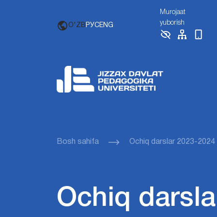
Murojaat
yuborish
O'ZB
РУС
ENG
Bosh sahifa
Ochiq darslar 2023-2024
Ochiq darsla