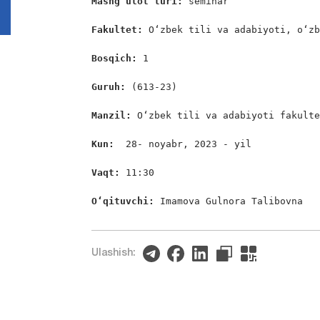
Mashg’ulot turi: 
seminar

Fakultet: 
O‘zbek tili va adabiyoti, o‘zb
Bosqich: 
1

Guruh: 
(613-23)

Manzil: 
O‘zbek tili va adabiyoti fakulte
Kun: 
 28- noyabr, 2023 - yil

Vaqt: 
11:30

O‘qituvchi: 
Imamova Gulnora Talibovna
Ulashish: