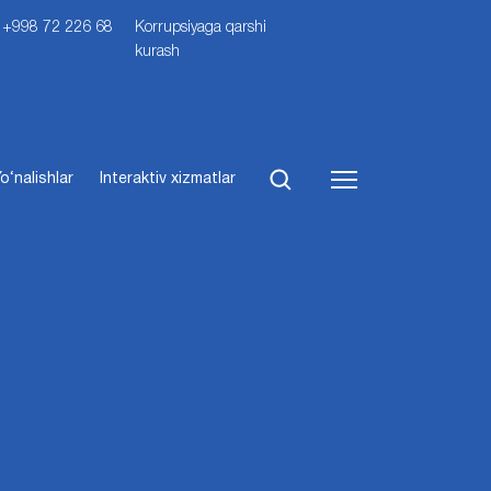
i: +998 72 226 68
Korrupsiyaga qarshi
kurash
o‘nalishlar
Interaktiv xizmatlar