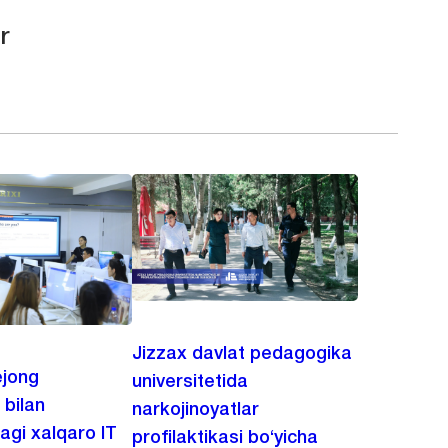
r
Jizzax davlat pedagogika
jong
universitetida
 bilan
narkojinoyatlar
agi xalqaro IT
profilaktikasi bo‘yicha