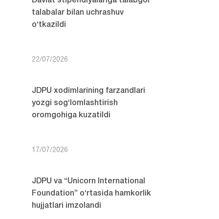
Davlat stipendiyalariga talabgor
talabalar bilan uchrashuv
o‘tkazildi
22/07/2026
JDPU xodimlarining farzandlari
yozgi sog‘lomlashtirish
oromgohiga kuzatildi
17/07/2026
JDPU va “Unicorn International
Foundation” o‘rtasida hamkorlik
hujjatlari imzolandi