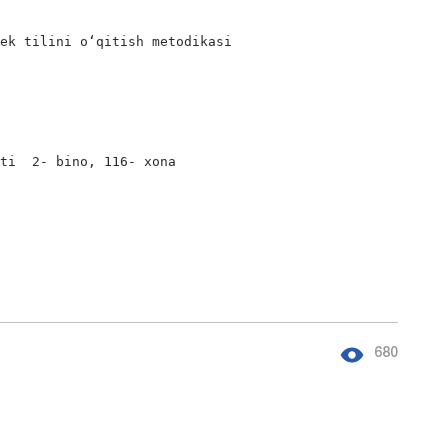
ek tilini o‘qitish metodikasi

ti  2- bino, 116- xona

680