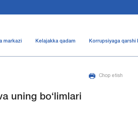
a markazi
Kelajakka qadam
Korrupsiyaga qarshi
Chop etish
a uning bo‘limlari