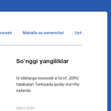
 kurash
Mahalla va universitet
Ustozlar suhbatin 
So'nggi yangiliklar
G‘oliblarga munosib e’tirof: JDPU
talabalari Turkiyada ijodiy-ma’rifiy
safarda
28/07/2026