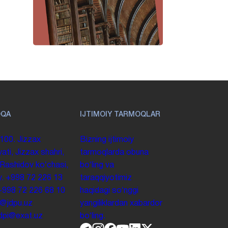
OQA
IJTIMOIY TARMOQLAR
100. Jizzax
Bizning ijtimoiy
yati, Jizzax shahri,
tarmoqlarda obuna
 Rashidov koʻchasi,
boʻling va
y.
+998 72 226 13
taraqqiyotimiz
+998 72 226 68 10
haqidagi soʻnggi
o@jdpu.uz
yangiliklardan xabardor
.jdpi@exat.uz
boʻling.