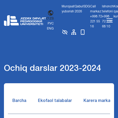
Murojaat
Qabul
SDG
Call
Ishonch
Ko
yuborish
2026
markaz:
telefoni:
qa
+998 72
+998
ku
O'ZB
221 55
72 226
РУС
16
68 10
ENG
Ochiq darslar 2023-2024
Barcha
Ekofaol talabalar
Karera markazi