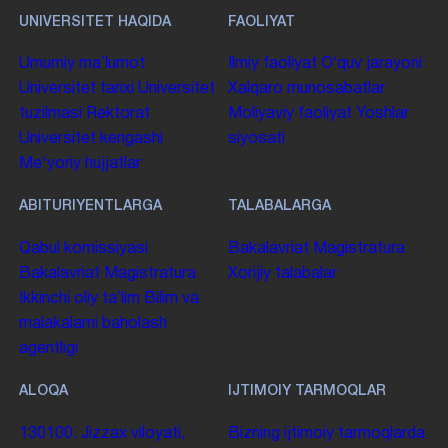
UNIVERSITET HAQIDA
FAOLIYAT
Umumiy maʼlumot
Ilmiy faoliyat
Oʻquv jarayoni
Universitet tarixi
Universitet
Xalqaro munosabatlar
tuzilmasi
Rektorat
Moliyaviy faoliyat
Yoshlar
Universitet kengashi
siyosati
Me'yoriy hujjatlar
ABITURIYENTLARGA
TALABALARGA
Qabul komissiyasi
Bakalavriat
Magistratura
Bakalavriat
Magistratura
Xorijiy talabalar
Ikkinchi oliy taʼlim
Bilim va
malakalarni baholash
agentligi
ALOQA
IJTIMOIY TARMOQLAR
130100. Jizzax viloyati,
Bizning ijtimoiy tarmoqlarda