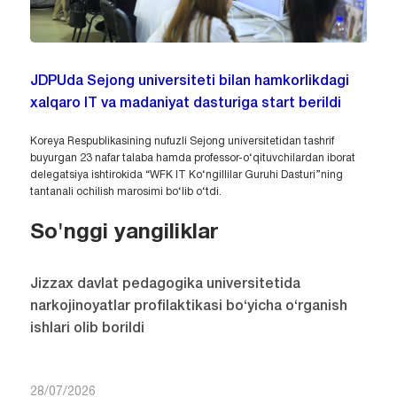
JDPUda Sejong universiteti bilan hamkorlikdagi
xalqaro IT va madaniyat dasturiga start berildi
Koreya Respublikasining nufuzli Sejong universitetidan tashrif
buyurgan 23 nafar talaba hamda professor-o‘qituvchilardan iborat
delegatsiya ishtirokida “WFK IT Ko‘ngillilar Guruhi Dasturi”ning
tantanali ochilish marosimi bo‘lib o‘tdi.
So'nggi yangiliklar
Jizzax davlat pedagogika universitetida
narkojinoyatlar profilaktikasi bo‘yicha o‘rganish
ishlari olib borildi
28/07/2026