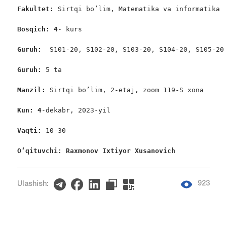
Fakultet:
 Sirtqi bo’lim, Matematika va informatika

Bosqich: 4
- kurs

Guruh:  
S101-20, S102-20, S103-20, S104-20, S105-20

Guruh: 
5 ta

Manzil: 
Sirtqi bo’lim, 2-etaj, zoom 119-S xona

Kun: 4
-dekabr, 2023-yil

Vaqti: 
10-30

Oʻqituvchi: Raxmonov Ixtiyor Xusanovich 
923
Ulashish: