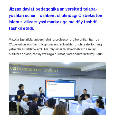
Jizzax davlat pedagogika universiteti talaba-
yoshlari uchun Toshkent shahridagi O‘zbekiston
Islom sivilizatsiyasi markaziga ma’rifiy tashrif
tashkil etildi.
Mazkur tashrifda universitetning professor-o‘qituvchilari hamda
O‘zbekiston Yoshlar ittifoqi universitet boshlang‘ich tashkilotining
yetakchilari ishtirok etdi. Ma’rifiy safar talaba-yoshlarda milliy
o‘zlikni anglash, tarixiy xotiraga hurmat, vatanparvarlik tuyg‘ularini...