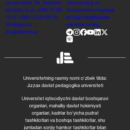
Jizzax shahri, Sh. Rashidov
obuna boʻling va
koʻchasi, 4-uy.
+998 72 226
taraqqiyotimiz haqidagi
13 57
+998 72 226 68 10
soʻnggi yangiliklardan
info@jdpu.uz
xabardor boʻling.
jiz.jdpi@exat.uz
Universitetning rasmiy nomi oʻzbek tilida:
Jizzax davlat pedagogika universiteti
Universitet iqtisodiyotni davlat boshqaruvi
organlari, mahalliy davlat hokimiyati
organlari, kadrlar boʻyicha pudrat
tashkilotlari va boshqa tashkilotlar, shu
jumladan xorijiy hamkor tashkilotlar bilan