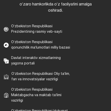
oʻzaro hamkorlikda oʻz faoliyatini amalga
oshiradi.
Oʻzbekiston Respublikasi
Prezidentining rasmiy veb-sayti
Oʻzbekiston Respublikasi
qonunchilik maʼlumotlari milliy bazasi
Davlat interaktiv xizmatlarining
yagona portali
Oʻzbekiston Respublikasi Oliy taʼlim,
fan va innovatsiyalar vazirligi
Oʻzbekiston Respublikasi
Maktabgacha va maktab taʼlimi
vazirligi