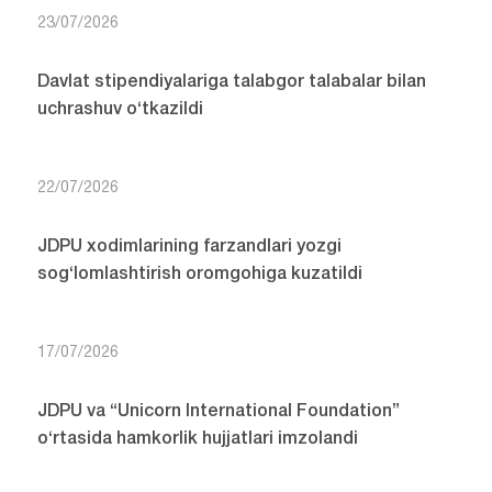
23/07/2026
Davlat stipendiyalariga talabgor talabalar bilan
uchrashuv o‘tkazildi
22/07/2026
JDPU xodimlarining farzandlari yozgi
sog‘lomlashtirish oromgohiga kuzatildi
17/07/2026
JDPU va “Unicorn International Foundation”
o‘rtasida hamkorlik hujjatlari imzolandi