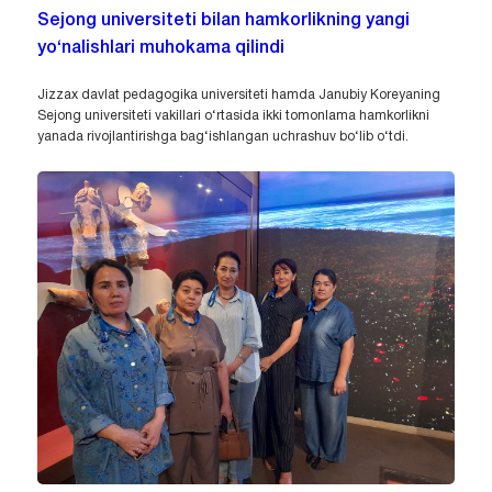
Sejong universiteti bilan hamkorlikning yangi
yo‘nalishlari muhokama qilindi
Jizzax davlat pedagogika universiteti hamda Janubiy Koreyaning
Sejong universiteti vakillari o‘rtasida ikki tomonlama hamkorlikni
yanada rivojlantirishga bag‘ishlangan uchrashuv bo‘lib o‘tdi.