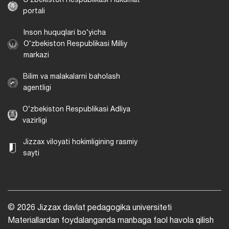
Oʻzbekiston Respublikasi Hukumat
portali
Inson huquqlari bo‘yicha
O‘zbekiston Respublikasi Milliy
markazi
Bilim va malakalarni baholash
agentligi
O‘zbekiston Respublikasi Adliya
vazirligi
Jizzax viloyati hokimligining rasmiy
sayti
© 2026 Jizzax davlat pedagogika universiteti
Materiallardan foydalanganda manbaga faol havola qilish