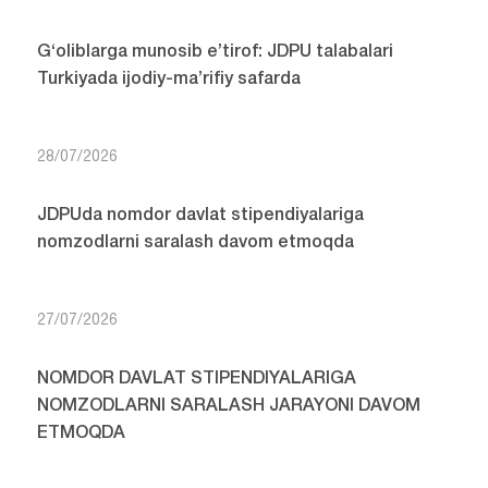
G‘oliblarga munosib e’tirof: JDPU talabalari
Turkiyada ijodiy-ma’rifiy safarda
28/07/2026
JDPUda nomdor davlat stipendiyalariga
nomzodlarni saralash davom etmoqda
27/07/2026
NOMDOR DAVLAT STIPENDIYALARIGA
NOMZODLARNI SARALASH JARAYONI DAVOM
ETMOQDA