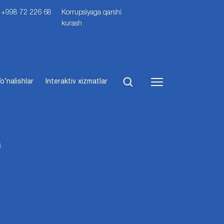
i: +998 72 226 68
Korrupsiyaga qarshi
kurash
o‘nalishlar
Interaktiv xizmatlar
i