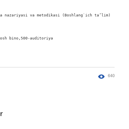
a nazariyasi va metodikasi (Boshlang`ich ta’lim)

osh bino,500-auditoriya

640
r