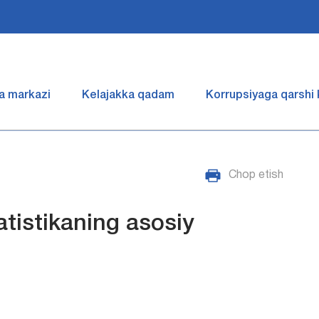
a markazi
Kelajakka qadam
Korrupsiyaga qarshi
Chop etish
tistikaning asosiy