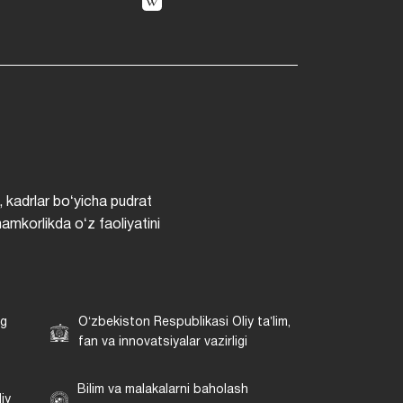
, kadrlar boʻyicha pudrat
hamkorlikda oʻz faoliyatini
ng
Oʻzbekiston Respublikasi Oliy taʼlim,
fan va innovatsiyalar vazirligi
Bilim va malakalarni baholash
iy