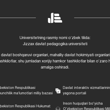
Universitetning rasmiy nomi oʻzbek tilida:
Jizzax davlat pedagogika universiteti
i davlat boshqaruvi organlari, mahalliy davlat hokimiyati organlari
shkilotlar, shu jumladan xorijiy hamkor tashkilotlar bilan oʻzaro 
amalga oshiradi.
bekiston Respublikasi
Davlat interaktiv xizmatlarini
unchilik maʼlumotlari milliy bazasi
yagona portali
Inson huquqlari bo‘yicha
bekiston Respublikasi Hukumat
O‘zbekiston Respublikasi Mill