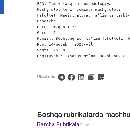
FAN: Ilmiy tadqiqot metodologiyasi

Mashg’ulot turi: seminar mashg’uloti

Fakultet: Magistratura. Ta’lim va tarbiy
Bosqich: 1

Guruh: m/q 811-23

Guruh: 1 ta

Manzil: Boshlang’ich ta’lim fakulteti, b
Kun: 14-noyabr, 2023-yil

Vaqti: 15-00

O'qituvchi:  Asadov Ne’mat Ravshanovich
Ulashish:
Boshqa rubrikalarda mashhu
Barcha Rubrikalar