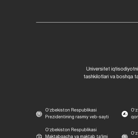
Universitet iqtisodiyotn
tashkilotlari va boshqa ta
Oʻzbekiston Respublikasi
Oʻz
Prezidentining rasmiy veb-sayti
qon
Oʻzbekiston Respublikasi
Oʻz
Maktabgacha va maktab taʼlimi