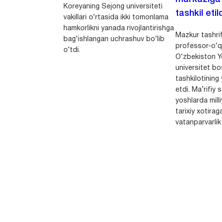
Koreyaning Sejong universiteti
tashkil etild
vakillari o‘rtasida ikki tomonlama
hamkorlikni yanada rivojlantirishga
Mazkur tashrif
bag‘ishlangan uchrashuv bo‘lib
professor-o‘q
o‘tdi.
O‘zbekiston Yo
universitet bo
tashkilotining 
etdi. Ma’rifiy 
yoshlarda milli
tarixiy xotirag
vatanparvarlik t