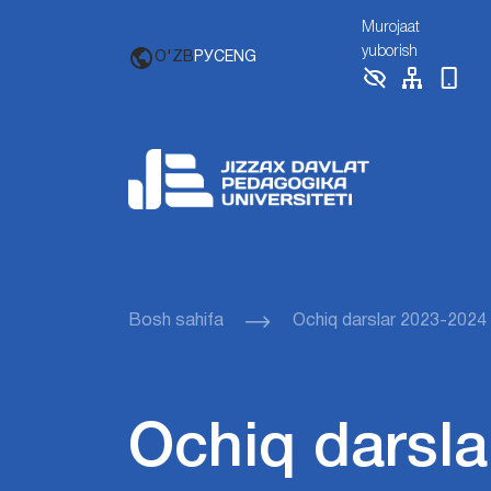
Murojaat
yuborish
O'ZB
РУС
ENG
Bosh sahifa
Ochiq darslar 2023-2024
Ochiq darsla