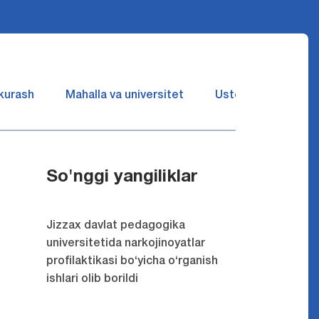
 kurash
Mahalla va universitet
Ustozlar suhbatin 
So'nggi yangiliklar
Jizzax davlat pedagogika
universitetida narkojinoyatlar
profilaktikasi bo‘yicha o‘rganish
ishlari olib borildi