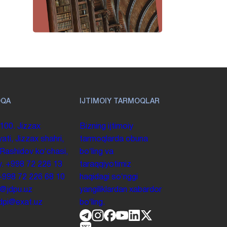
OQA
IJTIMOIY TARMOQLAR
100. Jizzax
Bizning ijtimoiy
yati, Jizzax shahri,
tarmoqlarda obuna
 Rashidov koʻchasi,
boʻling va
y.
+998 72 226 13
taraqqiyotimiz
+998 72 226 68 10
haqidagi soʻnggi
o@jdpu.uz
yangiliklardan xabardor
.jdpi@exat.uz
boʻling.