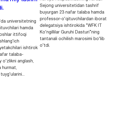
Sejong universitetidan tashrif
i.
buyurgan 23 nafar talaba hamda
professor-o‘qituvchilardan iborat
da universitetning
delegatsiya ishtirokida “WFK IT
ituvchilari hamda
Ko‘ngillilar Guruhi Dasturi”ning
shlar ittifoqi
tantanali ochilish marosimi bo‘lib
shlang‘ich
o‘tdi.
yetakchilari ishtirok
safar talaba-
y o‘zlikni anglash,
a hurmat,
uyg‘ularini...