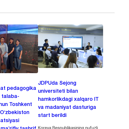
JDPUda Sejong
lat pedagogika
universiteti bilan
i talaba-
hamkorlikdagi xalqaro IT
chun Toshkent
va madaniyat dasturiga
 O‘zbekiston
start berildi
zatsiyasi
Koreya Respublikasining nufuzli
a’rifiy tashrif