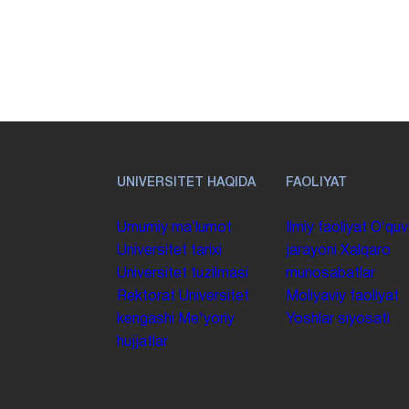
UNIVERSITET HAQIDA
FAOLIYAT
Umumiy maʼlumot
Ilmiy faoliyat
Oʻquv
Universitet tarixi
jarayoni
Xalqaro
Universitet tuzilmasi
munosabatlar
Rektorat
Universitet
Moliyaviy faoliyat
kengashi
Me'yoriy
Yoshlar siyosati
hujjatlar