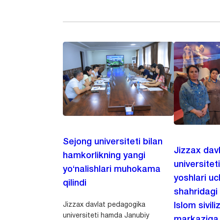
Sejong universiteti bilan
Jizzax dav
hamkorlikning yangi
universitet
yo‘nalishlari muhokama
yoshlari u
qilindi
shahridagi
Jizzax davlat pedagogika
Islom sivili
universiteti hamda Janubiy
markaziga m