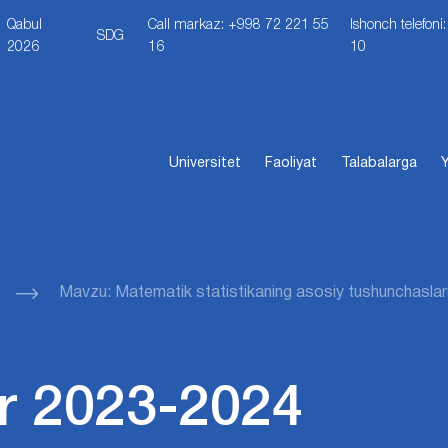
Qabul
Call markaz: +998 72 221 55
Ishonch telefon
SDG
2026
16
10
Universitet
Faoliyat
Talabalarga
Y
Mavzu: Matematik statistikaning asosiy tushunchaslar
r 2023-2024