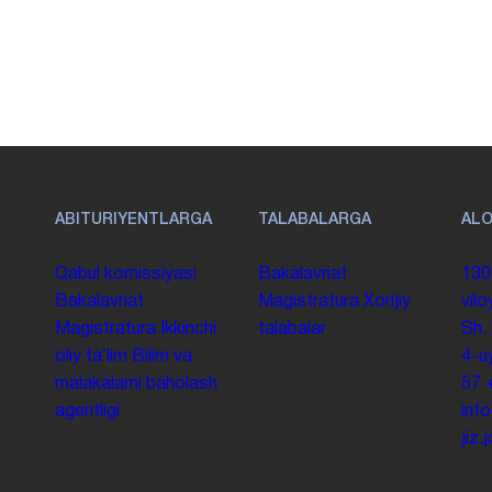
ABITURIYENTLARGA
TALABALARGA
AL
Qabul komissiyasi
Bakalavriat
130
Bakalavriat
Magistratura
Xorijiy
vilo
Magistratura
Ikkinchi
talabalar
Sh.
oliy taʼlim
Bilim va
4-u
malakalarni baholash
57
agentligi
inf
jiz