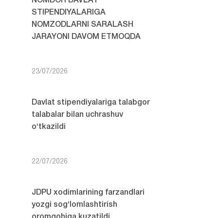
NOMDOR DAVLAT
STIPENDIYALARIGA
NOMZODLARNI SARALASH
JARAYONI DAVOM ETMOQDA
23/07/2026
Davlat stipendiyalariga talabgor
talabalar bilan uchrashuv
o‘tkazildi
22/07/2026
JDPU xodimlarining farzandlari
yozgi sog‘lomlashtirish
oromgohiga kuzatildi