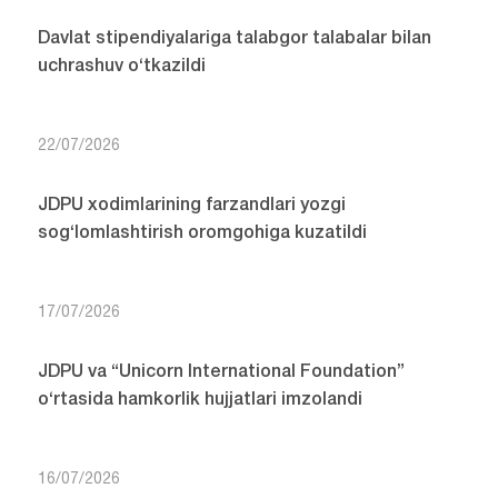
Davlat stipendiyalariga talabgor talabalar bilan
uchrashuv o‘tkazildi
22/07/2026
JDPU xodimlarining farzandlari yozgi
sog‘lomlashtirish oromgohiga kuzatildi
17/07/2026
JDPU va “Unicorn International Foundation”
o‘rtasida hamkorlik hujjatlari imzolandi
16/07/2026