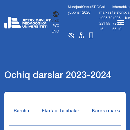
Murojaat
Qabul
SDG
Call
Ishonch
Ko
yuborish
2026
markaz:
telefoni:
qa
+998 72
+998
ku
O'ZB
221 55
72 226
РУС
16
68 10
ENG
Ochiq darslar 2023-2024
Barcha
Ekofaol talabalar
Karera markazi