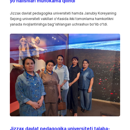
yo‘nalishlari muhokama qilindi
Jizzax davlat pedagogika universiteti hamda Janubiy Koreyaning
Sejong universiteti vakillari o‘rtasida ikki tomonlama hamkorlikni
yanada rivojlantirishga bag‘ishlangan uchrashuv bo‘lib o‘tdi.
Jizzax davlat pedagogika universiteti talaba-