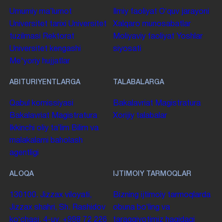
Umumiy maʼlumot
Ilmiy faoliyat
Oʻquv jarayoni
Universitet tarixi
Universitet
Xalqaro munosabatlar
tuzilmasi
Rektorat
Moliyaviy faoliyat
Yoshlar
Universitet kengashi
siyosati
Me'yoriy hujjatlar
ABITURIYENTLARGA
TALABALARGA
Qabul komissiyasi
Bakalavriat
Magistratura
Bakalavriat
Magistratura
Xorijiy talabalar
Ikkinchi oliy taʼlim
Bilim va
malakalarni baholash
agentligi
ALOQA
IJTIMOIY TARMOQLAR
130100. Jizzax viloyati,
Bizning ijtimoiy tarmoqlarda
Jizzax shahri, Sh. Rashidov
obuna boʻling va
koʻchasi, 4-uy.
+998 72 226
taraqqiyotimiz haqidagi