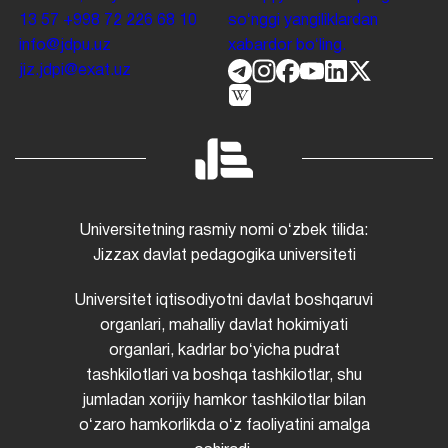
13 57
+998 72 226 68 10
soʻnggi yangiliklardan
info@jdpu.uz
xabardor boʻling.
jiz.jdpi@exat.uz
Universitetning rasmiy nomi oʻzbek tilida:
Jizzax davlat pedagogika universiteti
Universitet iqtisodiyotni davlat boshqaruvi
organlari, mahalliy davlat hokimiyati
organlari, kadrlar boʻyicha pudrat
tashkilotlari va boshqa tashkilotlar, shu
jumladan xorijiy hamkor tashkilotlar bilan
oʻzaro hamkorlikda oʻz faoliyatini amalga