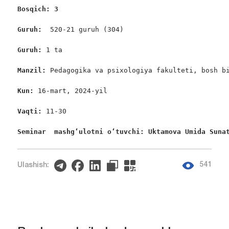
Bosqich: 3
Guruh:  
520-21 guruh (304)

Guruh: 
1 ta

Manzil: 
Pedagogika va psixologiya fakulteti, bosh bi
Kun: 
16-mart, 2024-yil

Vaqti: 
11-30

Seminar  mashgʻulotni oʻtuvchi: Uktamova Umida Suna
541
Ulashish: