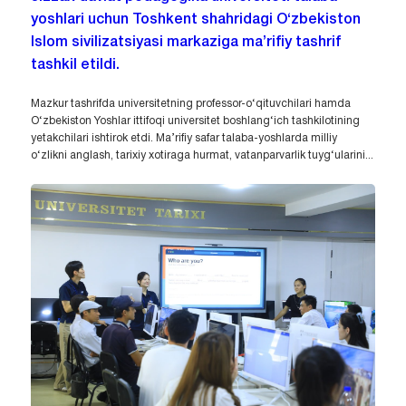
yoshlari uchun Toshkent shahridagi O‘zbekiston
Islom sivilizatsiyasi markaziga ma’rifiy tashrif
tashkil etildi.
Mazkur tashrifda universitetning professor-o‘qituvchilari hamda
O‘zbekiston Yoshlar ittifoqi universitet boshlang‘ich tashkilotining
yetakchilari ishtirok etdi. Ma’rifiy safar talaba-yoshlarda milliy
o‘zlikni anglash, tarixiy xotiraga hurmat, vatanparvarlik tuyg‘ularini...