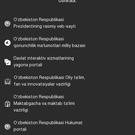
oshiradi.
Oʻzbekiston Respublikasi
Prezidentining rasmiy veb-sayti
Oʻzbekiston Respublikasi
qonunchilik maʼlumotlari milliy bazasi
Davlat interaktiv xizmatlarining
yagona portali
Oʻzbekiston Respublikasi Oliy taʼlim,
fan va innovatsiyalar vazirligi
Oʻzbekiston Respublikasi
Maktabgacha va maktab taʼlimi
vazirligi
Oʻzbekiston Respublikasi Hukumat
portali