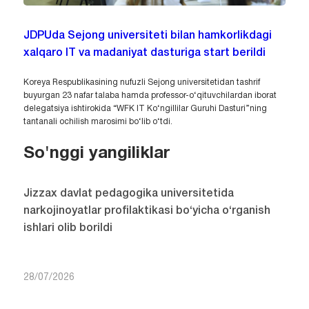
JDPUda Sejong universiteti bilan hamkorlikdagi
xalqaro IT va madaniyat dasturiga start berildi
Koreya Respublikasining nufuzli Sejong universitetidan tashrif
buyurgan 23 nafar talaba hamda professor-o‘qituvchilardan iborat
delegatsiya ishtirokida “WFK IT Ko‘ngillilar Guruhi Dasturi”ning
tantanali ochilish marosimi bo‘lib o‘tdi.
So'nggi yangiliklar
Jizzax davlat pedagogika universitetida
narkojinoyatlar profilaktikasi bo‘yicha o‘rganish
ishlari olib borildi
28/07/2026