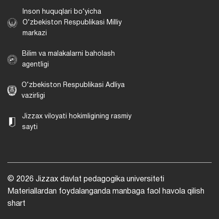
Inson huquqlari bo‘yicha
O‘zbekiston Respublikasi Milliy
markazi
Bilim va malakalarni baholash
agentligi
O‘zbekiston Respublikasi Adliya
vazirligi
Jizzax viloyati hokimligining rasmiy
sayti
© 2026 Jizzax davlat pedagogika universiteti
Materiallardan foydalanganda manbaga faol havola qilish
shart