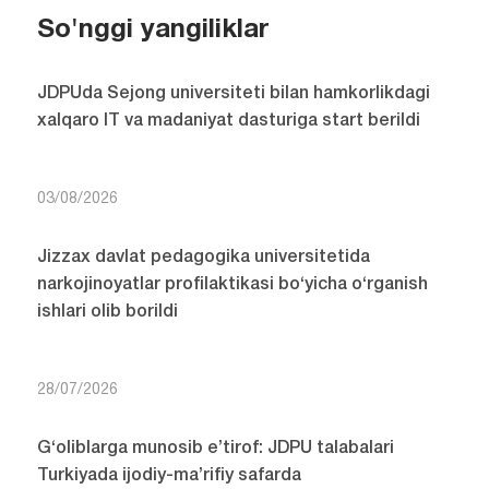
So'nggi yangiliklar
JDPUda Sejong universiteti bilan hamkorlikdagi
xalqaro IT va madaniyat dasturiga start berildi
03/08/2026
Jizzax davlat pedagogika universitetida
narkojinoyatlar profilaktikasi bo‘yicha o‘rganish
ishlari olib borildi
28/07/2026
G‘oliblarga munosib e’tirof: JDPU talabalari
Turkiyada ijodiy-ma’rifiy safarda