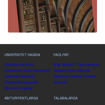
UNIVERSITET HAQIDA
FAOLIYAT
Umumiy maʼlumot
Ilmiy faoliyat
Oʻquv jarayoni
Universitet tarixi
Universitet
Xalqaro munosabatlar
tuzilmasi
Rektorat
Moliyaviy faoliyat
Yoshlar
Universitet kengashi
siyosati
Me'yoriy hujjatlar
ABITURIYENTLARGA
TALABALARGA