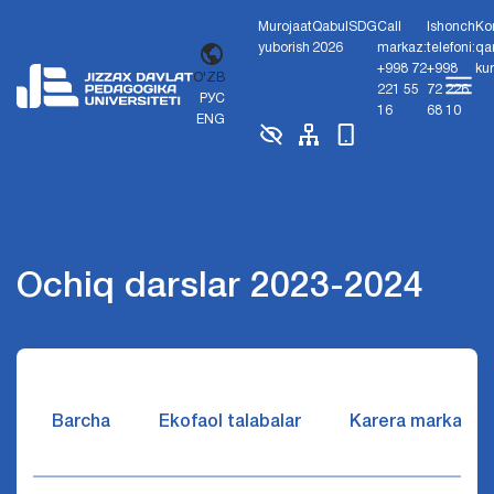
Murojaat
Qabul
SDG
Call
Ishonch
Ko
yuborish
2026
markaz:
telefoni:
qa
+998 72
+998
ku
O'ZB
221 55
72 226
РУС
16
68 10
ENG
Ochiq darslar 2023-2024
Barcha
Ekofaol talabalar
Karera markazi