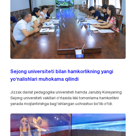
Sejong universiteti bilan hamkorlikning yangi
yo‘nalishlari muhokama qilindi
Jizzax davlat pedagogika universiteti hamda Janubiy Koreyaning
Sejong universiteti vakillari o‘rtasida ikki tomonlama hamkorlikni
yanada rivojlantirishga bag‘ishlangan uchrashuv bo‘lib o‘tdi.