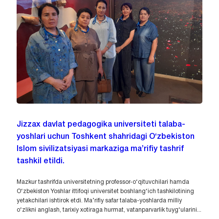
Jizzax davlat pedagogika universiteti talaba-
yoshlari uchun Toshkent shahridagi O‘zbekiston
Islom sivilizatsiyasi markaziga ma’rifiy tashrif
tashkil etildi.
Mazkur tashrifda universitetning professor-o‘qituvchilari hamda
O‘zbekiston Yoshlar ittifoqi universitet boshlang‘ich tashkilotining
yetakchilari ishtirok etdi. Ma’rifiy safar talaba-yoshlarda milliy
o‘zlikni anglash, tarixiy xotiraga hurmat, vatanparvarlik tuyg‘ularini...