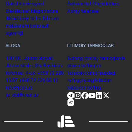
Qabul komissiyasi
Bakalavriat
Magistratura
Bakalavriat
Magistratura
Xorijiy talabalar
Ikkinchi oliy taʼlim
Bilim va
malakalarni baholash
agentligi
ALOQA
IJTIMOIY TARMOQLAR
130100. Jizzax viloyati,
Bizning ijtimoiy tarmoqlarda
Jizzax shahri, Sh. Rashidov
obuna boʻling va
koʻchasi, 4-uy.
+998 72 226
taraqqiyotimiz haqidagi
13 57
+998 72 226 68 10
soʻnggi yangiliklardan
info@jdpu.uz
xabardor boʻling.
jiz.jdpi@exat.uz