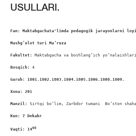
USULLARI.
Fan:
Maktabgachata'limda pedagogik jarayonlarni loy
Mashg’ulot turi Ma’ruza 
Fakultet:
 Maktabgacha va boshlang’ich yo’nalaishlari
Bosqich: 
4

Guruh: 1801.1802.1803.1804.1805.1806.1808.1809.
Xona: 201
Manzil: 
Sirtqi bo’lim, Zarbdor tumani  Bo’ston shaha
Kun: 7 Dekabr
00
Vaqti: 14