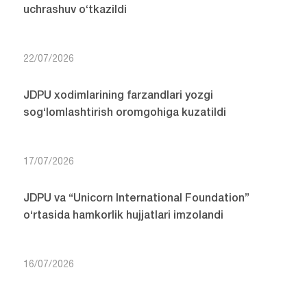
uchrashuv o‘tkazildi
22/07/2026
JDPU xodimlarining farzandlari yozgi
sog‘lomlashtirish oromgohiga kuzatildi
17/07/2026
JDPU va “Unicorn International Foundation”
o‘rtasida hamkorlik hujjatlari imzolandi
16/07/2026