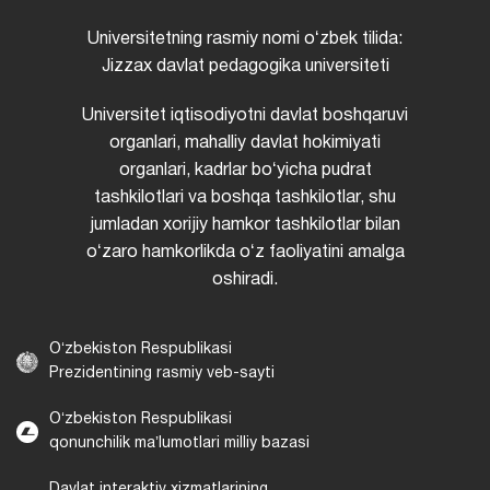
Universitetning rasmiy nomi oʻzbek tilida:
Jizzax davlat pedagogika universiteti
Universitet iqtisodiyotni davlat boshqaruvi
organlari, mahalliy davlat hokimiyati
organlari, kadrlar boʻyicha pudrat
tashkilotlari va boshqa tashkilotlar, shu
jumladan xorijiy hamkor tashkilotlar bilan
oʻzaro hamkorlikda oʻz faoliyatini amalga
oshiradi.
Oʻzbekiston Respublikasi
Prezidentining rasmiy veb-sayti
Oʻzbekiston Respublikasi
qonunchilik maʼlumotlari milliy bazasi
Davlat interaktiv xizmatlarining