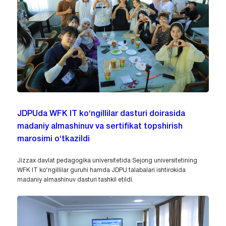
JDPUda WFK IT ko‘ngillilar dasturi doirasida
madaniy almashinuv va sertifikat topshirish
marosimi o‘tkazildi
Jizzax davlat pedagogika universitetida Sejong universitetining
WFK IT ko‘ngillilar guruhi hamda JDPU talabalari ishtirokida
madaniy almashinuv dasturi tashkil etildi.