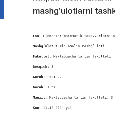
mashg’ulotlarni tashk
FAN:
 Elementar matematik tasavvurlarni s
Mashg’ulot turi:
 amaliy mashg’uloti

Fakultet:
 Maktabgacha ta’lim fakulteti, 
Bosqich: 
3

Guruh:  
531-22

Guruh: 
1 ta

Manzil: 
Maktabgacha ta’lim fakulteti, 3
Kun: 
11,12 2024-yil
