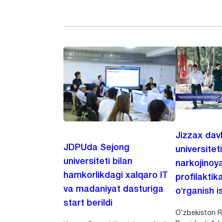
Jizzax dav
JDPUda Sejong
universitet
universiteti bilan
narkojinoya
hamkorlikdagi xalqaro IT
profilaktik
va madaniyat dasturiga
o‘rganish is
start berildi
O‘zbekiston R