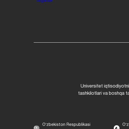
hujjatlar
Universitet iqtisodiyotn
tashkilotlari va boshqa ta
Oʻzbekiston Respublikasi
Oʻz