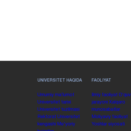
UNIVERSITET HAQIDA
FAOLIYAT
Umumiy maʼlumot
Ilmiy faoliyat
Oʻquv
Universitet tarixi
jarayoni
Xalqaro
Universitet tuzilmasi
munosabatlar
Rektorat
Universitet
Moliyaviy faoliyat
kengashi
Me'yoriy
Yoshlar siyosati