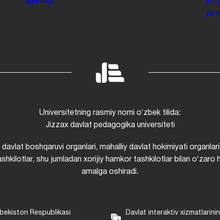
agentligi
inf
jiz
Universitetning rasmiy nomi oʻzbek tilida:
Jizzax davlat pedagogika universiteti
i davlat boshqaruvi organlari, mahalliy davlat hokimiyati organlari
shkilotlar, shu jumladan xorijiy hamkor tashkilotlar bilan oʻzaro 
amalga oshiradi.
bekiston Respublikasi
Davlat interaktiv xizmatlarini