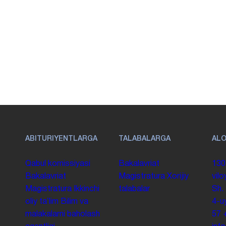
ABITURIYENTLARGA
TALABALARGA
AL
Qabul komissiyasi
Bakalavriat
130
Bakalavriat
Magistratura
Xorijiy
vilo
Magistratura
Ikkinchi
talabalar
Sh.
oliy taʼlim
Bilim va
4-u
malakalarni baholash
57