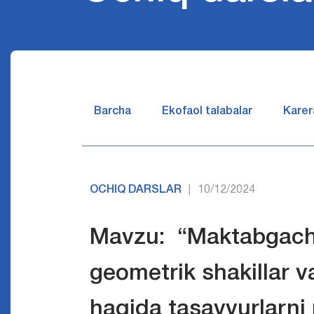
Barcha
Ekofaol talabalar
Karer
OCHIQ DARSLAR
10/12/2024
|
Mavzu: “Maktabgacha 
geometrik shakillar v
haqida tasavvurlarni 