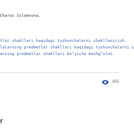
 Charos Islomovna
. 
etlar shakllari haqidagi tushunchalarni shakllanirish.
olalarning predmetlar shakllari haqidagi tushunchalarni 
larning predmetlar shakllari bo’yicha mashg’ulot.
482
r