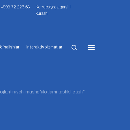
i: +998 72 226 68
Korrupsiyaga qarshi
kurash
o‘nalishlar
Interaktiv xizmatlar
ojlantiruvchi mashg’ulotlarni tashkil etish”