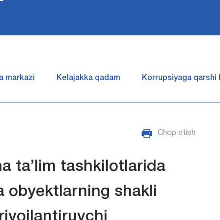
a markazi
Kelajakka qadam
Korrupsiyaga qarshi
Chop etish
ta’lim tashkilotlarida
a obyektlarning shakli
rivojlantiruvchi