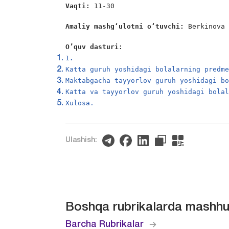
Vaqti: 
11-30

Amaliy mashgʻulotni oʻtuvchi: 
Berkinova
O’quv dasturi:
1
. 
Katta guruh yoshidagi bolalarning predm
Maktabgacha tayyorlov guruh yoshidagi b
Katta va tayyorlov guruh yoshidagi bola
Xulosa.
Ulashish:
Boshqa rubrikalarda mashhu
Barcha Rubrikalar