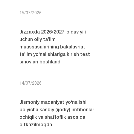
15/07/2026
Jizzaxda 2026/2027-o‘quv yili
uchun oliy ta’lim
muassasalarining bakalavriat
ta’lim yo‘nalishlariga kirish test
sinovlari boshlandi
14/07/2026
Jismoniy madaniyat yo‘nalishi
bo‘yicha kasbiy (ijodiy) imtihonlar
ochiqlik va shaffoflik asosida
o‘tkazilmoqda