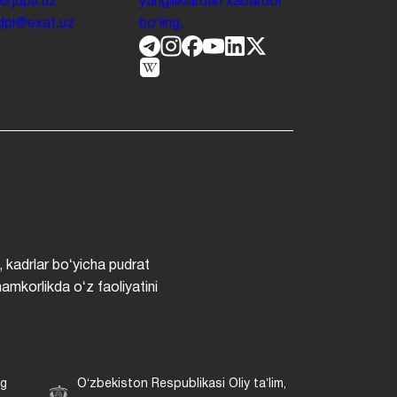
o@jdpu.uz
yangiliklardan xabardor
.jdpi@exat.uz
boʻling.
, kadrlar boʻyicha pudrat
hamkorlikda oʻz faoliyatini
ng
Oʻzbekiston Respublikasi Oliy taʼlim,