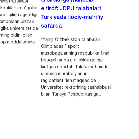
G‘oliblarga munosib
inistratsiyasi
kotiklar va o‘qotar
e’tirof: JDPU talabalari
rat qilish agentligi
Turkiyada ijodiy-ma’rifiy
 tomonidan Jizzax
safarda
gika universitetida
ning oldini olish
“Yangi O‘zbekiston talabalari
op moddalarning...
Olimpiadasi” sport
musobaqalarining respublika final
bosqichlarida g‘oliblikni qo‘lga
kiritgan sportchi talabalar hamda
ularning murabbiylarini
rag‘batlantirish maqsadida
Universitet rektorining tashabbusi
bilan Turkiya Respublikasiga...