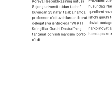
Prezidenti Adm
Koreya Respublikasining nufuzli
huzuridagi Nar
Sejong universitetidan tashrif
qurollarni nazo
buyurgan 23 nafar talaba hamda
ishchi guruhi
professor-o‘qituvchilardan iborat
davlat pedago
delegatsiya ishtirokida “WFK IT
narkojinoyatlar
Ko‘ngillilar Guruhi Dasturi”ning
hamda psixotr
tantanali ochilish marosimi bo‘lib
o‘tdi.