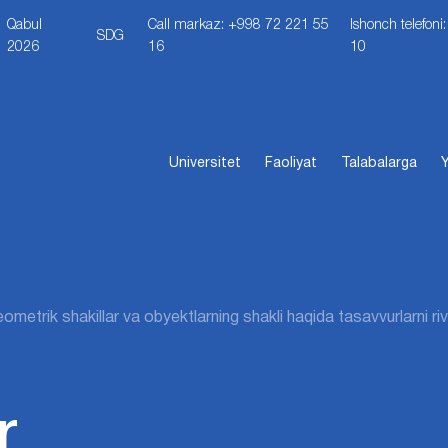
Qabul
Call markaz: +998 72 221 55
Ishonch telefon
SDG
2026
16
10
Universitet
Faoliyat
Talabalarga
Y
etrik shakillar va obyektlarning shakli haqida tasavvurlarni riv
r