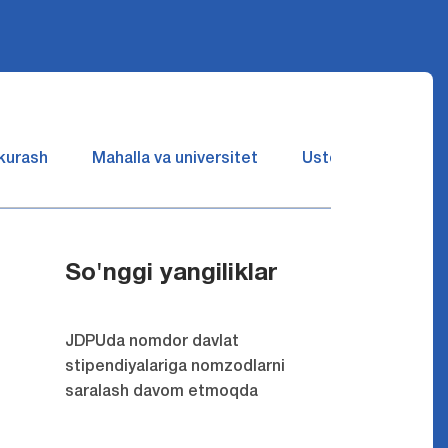
 kurash
Mahalla va universitet
Ustozlar suhbatin 
So'nggi yangiliklar
JDPUda nomdor davlat
stipendiyalariga nomzodlarni
saralash davom etmoqda