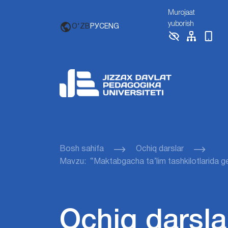
Murojaat
yuborish
O'ZB
РУС
ENG
Bosh sahifa
Ochiq darslar
Mavzu: “Maktabgacha ta’lim tashkilotlarida geom
Ochiq darsla