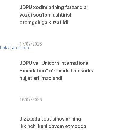
JDPU xodimlarining farzandlari
yozgi sog‘lomlashtirish
oromgohiga kuzatildi
17/07/2026
shakllanirish.
JDPU va “Unicorn International
Foundation” o‘rtasida hamkorlik
hujjatlari imzolandi
16/07/2026
Jizzaxda test sinovlarining
ikkinchi kuni davom etmoqda