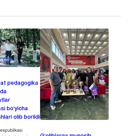
lat pedagogika
ida
tlar
asi bo‘yicha
hlari olib borildi
espublikasi