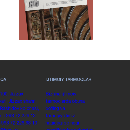
OQA
IJTIMOIY TARMOQLAR
100. Jizzax
Bizning ijtimoiy
yati, Jizzax shahri,
tarmoqlarda obuna
 Rashidov koʻchasi,
boʻling va
y.
+998 72 226 13
taraqqiyotimiz
+998 72 226 68 10
haqidagi soʻnggi