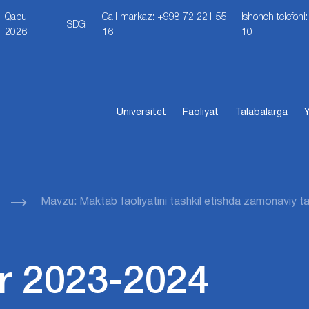
Qabul
Call markaz: +998 72 221 55
Ishonch telefon
SDG
2026
16
10
Universitet
Faoliyat
Talabalarga
Y
Mavzu: Maktab faoliyatini tashkil etishda zamonaviy ta
r 2023-2024