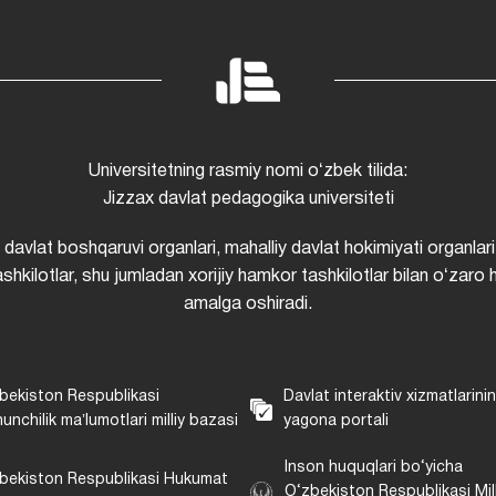
Universitetning rasmiy nomi oʻzbek tilida:
Jizzax davlat pedagogika universiteti
i davlat boshqaruvi organlari, mahalliy davlat hokimiyati organlari
shkilotlar, shu jumladan xorijiy hamkor tashkilotlar bilan oʻzaro 
amalga oshiradi.
bekiston Respublikasi
Davlat interaktiv xizmatlarini
unchilik maʼlumotlari milliy bazasi
yagona portali
Inson huquqlari bo‘yicha
bekiston Respublikasi Hukumat
O‘zbekiston Respublikasi Mill