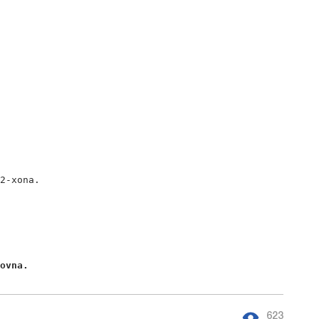


2-xona.

novna. 
623