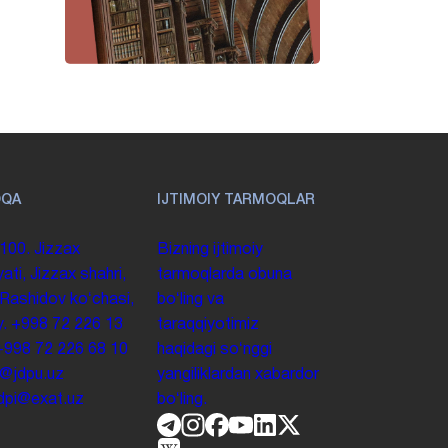
OQA
IJTIMOIY TARMOQLAR
100. Jizzax
Bizning ijtimoiy
yati, Jizzax shahri,
tarmoqlarda obuna
 Rashidov koʻchasi,
boʻling va
y.
+998 72 226 13
taraqqiyotimiz
+998 72 226 68 10
haqidagi soʻnggi
o@jdpu.uz
yangiliklardan xabardor
.jdpi@exat.uz
boʻling.