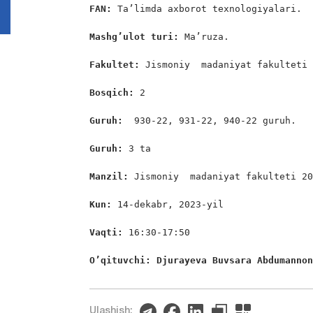
FAN:
 Ta’limda axborot texnologiyalari.

Mashg’ulot turi:
 Ma’ruza.

Fakultet:
 Jismoniy  madaniyat fakulteti 
Bosqich: 
2

Guruh:  
930-22, 931-22, 940-22 guruh.

Guruh: 
3 ta

Manzil: 
Jismoniy  madaniyat fakulteti 20
Kun: 
14-dekabr, 2023-yil

Vaqti: 
16:30-17:50

O’qituvchi: Djurayeva Buvsara Abdumanno
Ulashish: