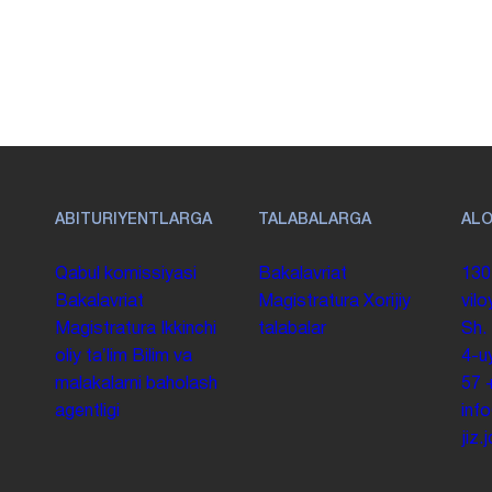
ABITURIYENTLARGA
TALABALARGA
AL
Qabul komissiyasi
Bakalavriat
130
Bakalavriat
Magistratura
Xorijiy
vilo
Magistratura
Ikkinchi
talabalar
Sh.
oliy taʼlim
Bilim va
4-u
malakalarni baholash
57
agentligi
inf
jiz