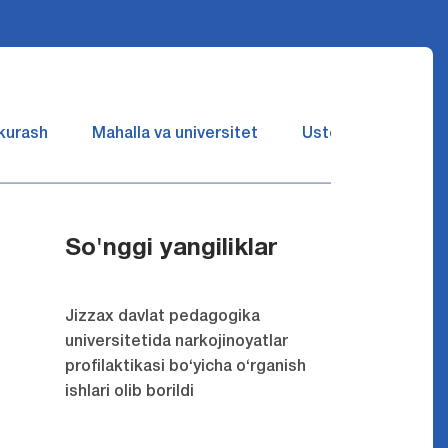
 kurash
Mahalla va universitet
Ustozlar suhbatin 
So'nggi yangiliklar
Jizzax davlat pedagogika
universitetida narkojinoyatlar
profilaktikasi bo‘yicha o‘rganish
ishlari olib borildi