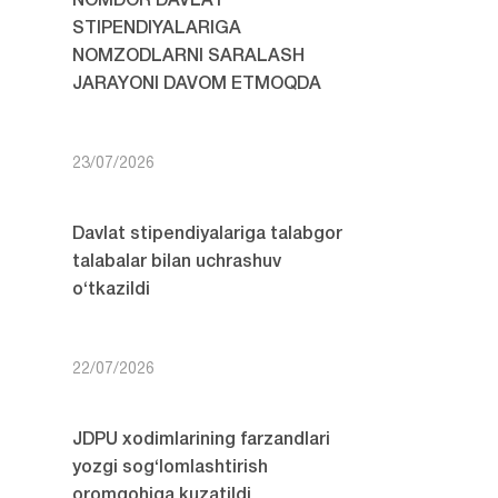
NOMDOR DAVLAT
STIPENDIYALARIGA
NOMZODLARNI SARALASH
JARAYONI DAVOM ETMOQDA
23/07/2026
Davlat stipendiyalariga talabgor
talabalar bilan uchrashuv
o‘tkazildi
22/07/2026
JDPU xodimlarining farzandlari
yozgi sog‘lomlashtirish
oromgohiga kuzatildi