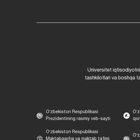
Universitet iqtisodiyotn
tashkilotlari va boshqa ta
Oʻzbekiston Respublikasi
Oʻz
Prezidentining rasmiy veb-sayti
qon
Oʻzbekiston Respublikasi
Oʻz
Maktabgacha va maktab taʼlimi