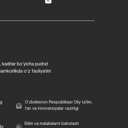
, kadrlar boʻyicha pudrat
hamkorlikda oʻz faoliyatini
ng
Oʻzbekiston Respublikasi Oliy taʼlim,
fan va innovatsiyalar vazirligi
Bilim va malakalarni baholash
iy