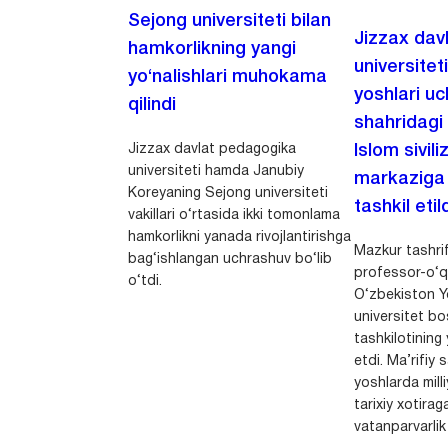
Sejong universiteti bilan
Jizzax dav
hamkorlikning yangi
universitet
yo‘nalishlari muhokama
yoshlari u
qilindi
shahridagi
Jizzax davlat pedagogika
Islom sivili
universiteti hamda Janubiy
markaziga m
Koreyaning Sejong universiteti
tashkil etild
vakillari o‘rtasida ikki tomonlama
hamkorlikni yanada rivojlantirishga
Mazkur tashrif
bag‘ishlangan uchrashuv bo‘lib
professor-o‘q
o‘tdi.
O‘zbekiston Yo
universitet bo
tashkilotining 
etdi. Ma’rifiy 
yoshlarda milli
tarixiy xotirag
vatanparvarlik t