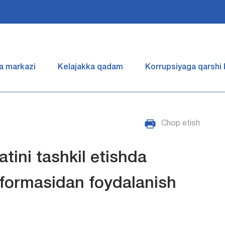
a markazi
Kelajakka qadam
Korrupsiyaga qarshi
Chop etish
tini tashkil etishda
tformasidan foydalanish