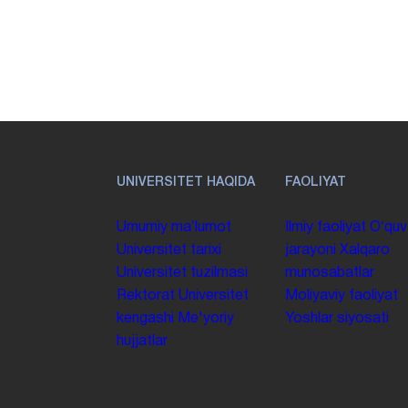
UNIVERSITET HAQIDA
FAOLIYAT
Umumiy maʼlumot
Ilmiy faoliyat
Oʻquv
Universitet tarixi
jarayoni
Xalqaro
Universitet tuzilmasi
munosabatlar
Rektorat
Universitet
Moliyaviy faoliyat
kengashi
Me'yoriy
Yoshlar siyosati
hujjatlar