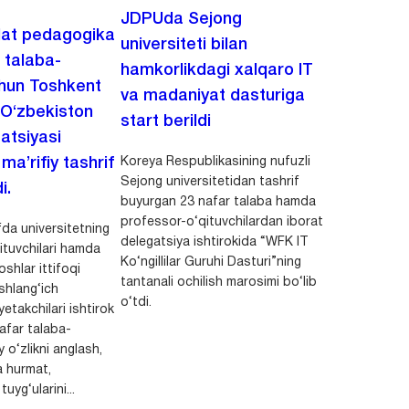
JDPUda Sejong
lat pedagogika
universiteti bilan
i talaba-
hamkorlikdagi xalqaro IT
chun Toshkent
va madaniyat dasturiga
 O‘zbekiston
start berildi
zatsiyasi
Koreya Respublikasining nufuzli
a’rifiy tashrif
Sejong universitetidan tashrif
i.
buyurgan 23 nafar talaba hamda
professor-o‘qituvchilardan iborat
da universitetning
delegatsiya ishtirokida “WFK IT
ituvchilari hamda
Ko‘ngillilar Guruhi Dasturi”ning
shlar ittifoqi
tantanali ochilish marosimi bo‘lib
shlang‘ich
o‘tdi.
yetakchilari ishtirok
safar talaba-
y o‘zlikni anglash,
a hurmat,
uyg‘ularini...