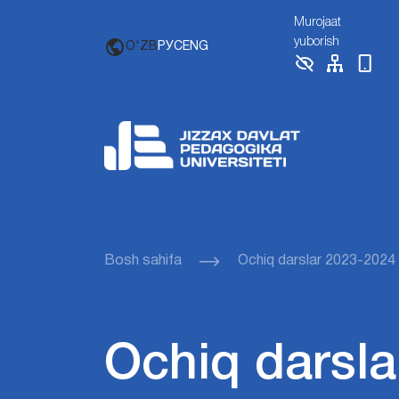
Murojaat
yuborish
O'ZB
РУС
ENG
Bosh sahifa
Ochiq darslar 2023-2024
Ochiq darsla