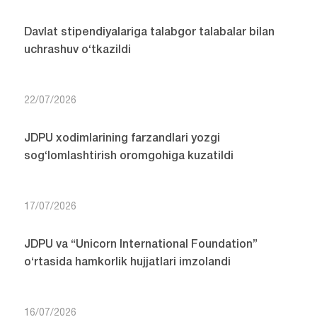
Davlat stipendiyalariga talabgor talabalar bilan
uchrashuv o‘tkazildi
22/07/2026
JDPU xodimlarining farzandlari yozgi
sog‘lomlashtirish oromgohiga kuzatildi
17/07/2026
JDPU va “Unicorn International Foundation”
o‘rtasida hamkorlik hujjatlari imzolandi
16/07/2026