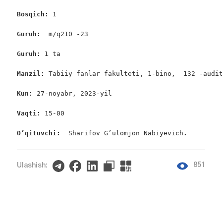
Bosqich: 
1

Guruh:  
m/q210 -23

Guruh: 1
 ta

Manzil: 
Tabiiy fanlar fakulteti, 1-bino,  132 -audit
Kun: 
27-noyabr, 2023-yil

Vaqti: 
15-00

O’qituvchi:  
Sharifov G’ulomjon Nabiyevich
. 
851
Ulashish: