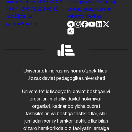
koʻchasi, 4-uy.
+998 72 226
taraqqiyotimiz haqidagi
13 57
+998 72 226 68 10
soʻnggi yangiliklardan
info@jdpu.uz
xabardor boʻling.
jiz.jdpi@exat.uz
Universitetning rasmiy nomi oʻzbek tilida:
Jizzax davlat pedagogika universiteti
Universitet iqtisodiyotni davlat boshqaruvi
organlari, mahalliy davlat hokimiyati
organlari, kadrlar boʻyicha pudrat
tashkilotlari va boshqa tashkilotlar, shu
jumladan xorijiy hamkor tashkilotlar bilan
oʻzaro hamkorlikda oʻz faoliyatini amalga