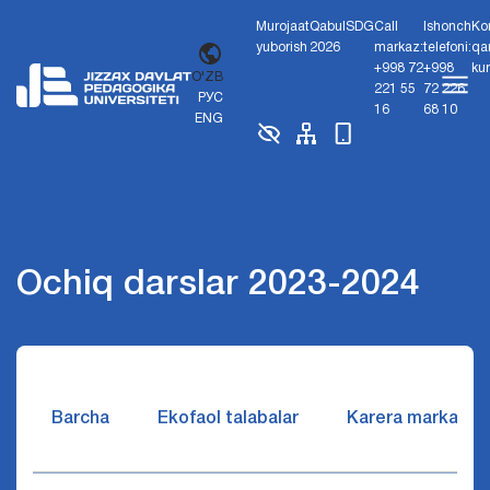
Murojaat
Qabul
SDG
Call
Ishonch
Ko
yuborish
2026
markaz:
telefoni:
qa
+998 72
+998
ku
O'ZB
221 55
72 226
РУС
16
68 10
ENG
Ochiq darslar 2023-2024
Barcha
Ekofaol talabalar
Karera markazi