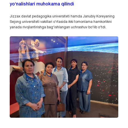
yo‘nalishlari muhokama qilindi
Jizzax davlat pedagogika universiteti hamda Janubiy Koreyaning
Sejong universiteti vakillari o‘rtasida ikki tomonlama hamkorlikni
yanada rivojlantirishga bag‘ishlangan uchrashuv bo‘lib o‘tdi.