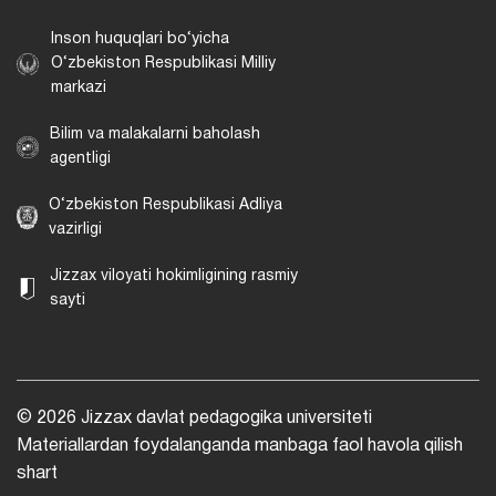
Inson huquqlari bo‘yicha
O‘zbekiston Respublikasi Milliy
markazi
Bilim va malakalarni baholash
agentligi
O‘zbekiston Respublikasi Adliya
vazirligi
Jizzax viloyati hokimligining rasmiy
sayti
© 2026 Jizzax davlat pedagogika universiteti
Materiallardan foydalanganda manbaga faol havola qilish
shart