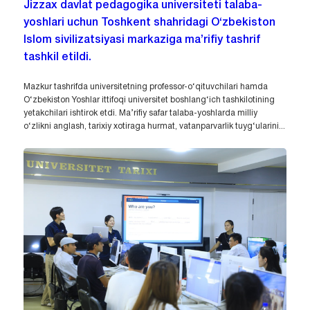
Jizzax davlat pedagogika universiteti talaba-
yoshlari uchun Toshkent shahridagi O‘zbekiston
Islom sivilizatsiyasi markaziga ma’rifiy tashrif
tashkil etildi.
Mazkur tashrifda universitetning professor-o‘qituvchilari hamda
O‘zbekiston Yoshlar ittifoqi universitet boshlang‘ich tashkilotining
yetakchilari ishtirok etdi. Ma’rifiy safar talaba-yoshlarda milliy
o‘zlikni anglash, tarixiy xotiraga hurmat, vatanparvarlik tuyg‘ularini...