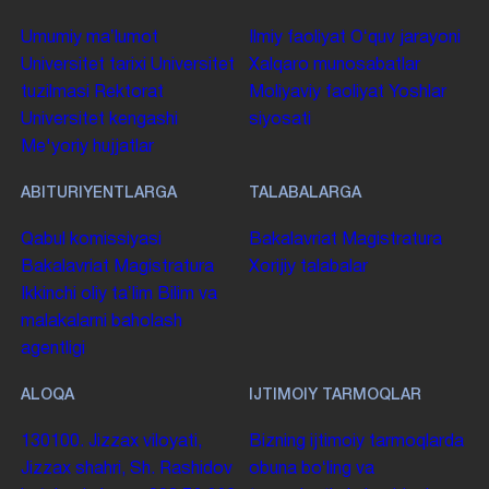
Umumiy maʼlumot
Ilmiy faoliyat
Oʻquv jarayoni
Universitet tarixi
Universitet
Xalqaro munosabatlar
tuzilmasi
Rektorat
Moliyaviy faoliyat
Yoshlar
Universitet kengashi
siyosati
Me'yoriy hujjatlar
ABITURIYENTLARGA
TALABALARGA
Qabul komissiyasi
Bakalavriat
Magistratura
Bakalavriat
Magistratura
Xorijiy talabalar
Ikkinchi oliy taʼlim
Bilim va
malakalarni baholash
agentligi
ALOQA
IJTIMOIY TARMOQLAR
130100. Jizzax viloyati,
Bizning ijtimoiy tarmoqlarda
Jizzax shahri, Sh. Rashidov
obuna boʻling va