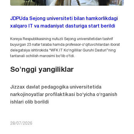
JDPUda Sejong universiteti bilan hamkorlikdagi
xalqaro IT va madaniyat dasturiga start berildi
Koreya Respublikasining nufuzli Sejong universitetidan tashrif
buyurgan 23 nafar talaba hamda professor-o‘qituvchilardan iborat
delegatsiya ishtirokida “WFK IT Ko‘ngillilar Guruhi Dasturi”ning
tantanali ochilish marosimi bo‘lib o‘tdi.
So'nggi yangiliklar
Jizzax davlat pedagogika universitetida
narkojinoyatlar profilaktikasi bo‘yicha o‘rganish
ishlari olib borildi
28/07/2026