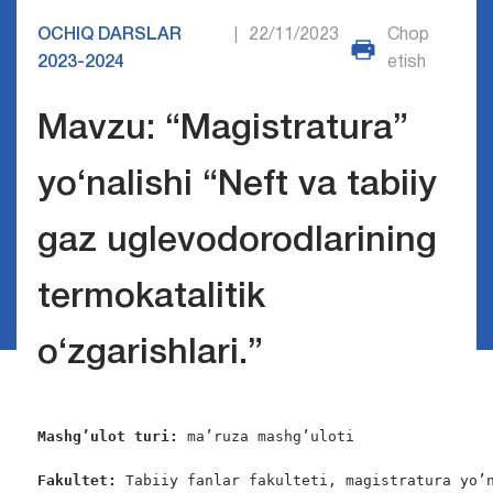
OCHIQ DARSLAR
22/11/2023
Chop
|
2023-2024
etish
Mavzu: “Magistratura”
yo‘nalishi “Neft va tabiiy
gaz uglevodorodlarining
termokatalitik
o‘zgarishlari.”
Mashg’ulot turi:
 ma’ruza mashg’uloti

Fakultet:
 Tabiiy fanlar fakulteti, magistratura yo’n