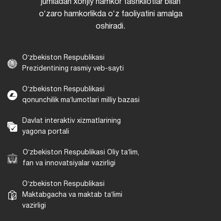
jumladan xorijiy hamkor tashkilotlar bilan
oʻzaro hamkorlikda oʻz faoliyatini amalga
oshiradi.
Oʻzbekiston Respublikasi
Prezidentining rasmiy veb-sayti
Oʻzbekiston Respublikasi
qonunchilik maʼlumotlari milliy bazasi
Davlat interaktiv xizmatlarining
yagona portali
Oʻzbekiston Respublikasi Oliy taʼlim,
fan va innovatsiyalar vazirligi
Oʻzbekiston Respublikasi
Maktabgacha va maktab taʼlimi
vazirligi