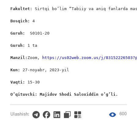
Fakultet
: Sirtqi bo’lim “Tabiiy va aniq fanlarda mas
Bosqich: 
4

Guruh:  
S0101-20

Guruh: 
1 ta

Manzil:
Zoom, 
https://us02web.zoom.us/j/83152226503?
Kun: 
27-noyabr, 2023-yil

Vaqti:
 15-30

O’qituvchi: Majidov Shodi Saloxiddin o’g’li. 
600
Ulashish: