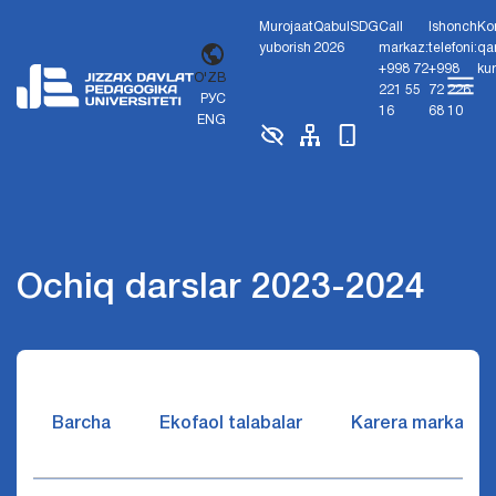
Murojaat
Qabul
SDG
Call
Ishonch
Ko
yuborish
2026
markaz:
telefoni:
qa
+998 72
+998
ku
O'ZB
221 55
72 226
РУС
16
68 10
ENG
Ochiq darslar 2023-2024
Barcha
Ekofaol talabalar
Karera markazi