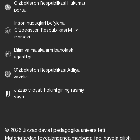
Oʻzbekiston Respublikasi Hukumat
portali
Inson huquqlari bo‘yicha
O‘zbekiston Respublikasi Milliy
markazi
Bilim va malakalarni baholash
agentligi
O‘zbekiston Respublikasi Adliya
vazirligi
Jizzax viloyati hokimligining rasmiy
sayti
© 2026 Jizzax davlat pedagogika universiteti
Materiallardan foydalanganda manbaga faol havola qilish