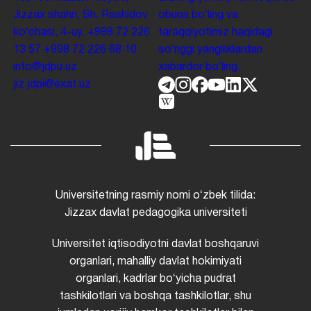
Jizzax shahri, Sh. Rashidov
obuna boʻling va
koʻchasi, 4-uy.
+998 72 226
taraqqiyotimiz haqidagi
13 57
+998 72 226 68 10
soʻnggi yangiliklardan
info@jdpu.uz
xabardor boʻling.
jiz.jdpi@exat.uz
Universitetning rasmiy nomi oʻzbek tilida:
Jizzax davlat pedagogika universiteti
Universitet iqtisodiyotni davlat boshqaruvi
organlari, mahalliy davlat hokimiyati
organlari, kadrlar boʻyicha pudrat
tashkilotlari va boshqa tashkilotlar, shu