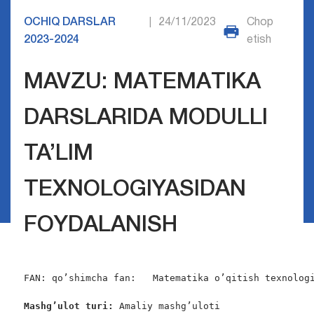
OCHIQ DARSLAR
24/11/2023
Chop
|
2023-2024
etish
MAVZU: MАTЕMАTIKА
DARSLARIDА MОDULLI
TA’LIM
TEXNOLOGIYASIDAN
FOYDALANISH
FAN: qo’shimcha fan:   Matematika o’qitish texnologi
Mashg’ulot turi:
 Amaliy mashg’uloti
