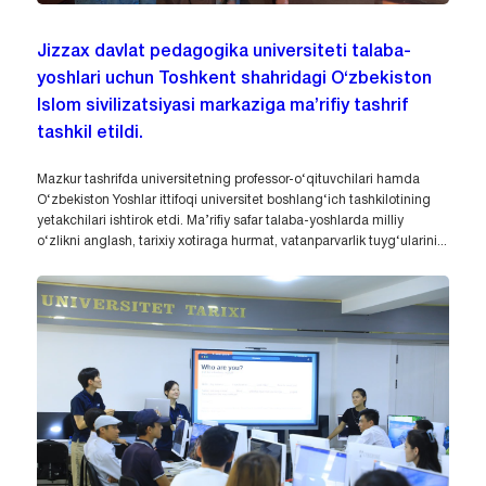
Jizzax davlat pedagogika universiteti talaba-
yoshlari uchun Toshkent shahridagi O‘zbekiston
Islom sivilizatsiyasi markaziga ma’rifiy tashrif
tashkil etildi.
Mazkur tashrifda universitetning professor-o‘qituvchilari hamda
O‘zbekiston Yoshlar ittifoqi universitet boshlang‘ich tashkilotining
yetakchilari ishtirok etdi. Ma’rifiy safar talaba-yoshlarda milliy
o‘zlikni anglash, tarixiy xotiraga hurmat, vatanparvarlik tuyg‘ularini...