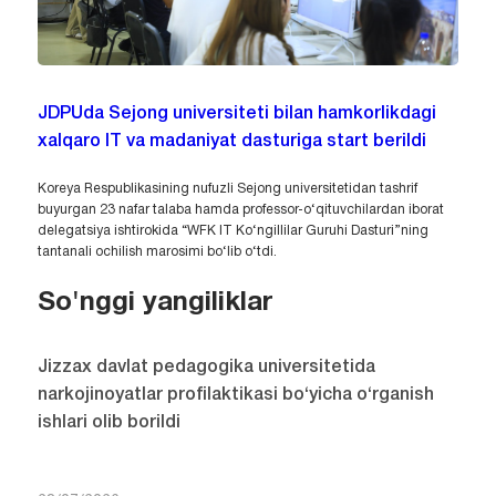
JDPUda Sejong universiteti bilan hamkorlikdagi
xalqaro IT va madaniyat dasturiga start berildi
Koreya Respublikasining nufuzli Sejong universitetidan tashrif
buyurgan 23 nafar talaba hamda professor-o‘qituvchilardan iborat
delegatsiya ishtirokida “WFK IT Ko‘ngillilar Guruhi Dasturi”ning
tantanali ochilish marosimi bo‘lib o‘tdi.
So'nggi yangiliklar
Jizzax davlat pedagogika universitetida
narkojinoyatlar profilaktikasi bo‘yicha o‘rganish
ishlari olib borildi