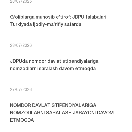
28/07/2026
G‘oliblarga munosib e’tirof: JDPU talabalari
Turkiyada ijodiy-ma’rifiy safarda
28/07/2026
JDPUda nomdor davlat stipendiyalariga
nomzodlarni saralash davom etmoqda
27/07/2026
NOMDOR DAVLAT STIPENDIYALARIGA
NOMZODLARNI SARALASH JARAYONI DAVOM
ETMOQDA