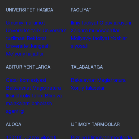
UNIVERSITET HAQIDA
FAOLIYAT
Umumiy maʼlumot
Ilmiy faoliyat
Oʻquv jarayoni
Universitet tarixi
Universitet
Xalqaro munosabatlar
tuzilmasi
Rektorat
Moliyaviy faoliyat
Yoshlar
Universitet kengashi
siyosati
Me'yoriy hujjatlar
ABITURIYENTLARGA
TALABALARGA
Qabul komissiyasi
Bakalavriat
Magistratura
Bakalavriat
Magistratura
Xorijiy talabalar
Ikkinchi oliy taʼlim
Bilim va
malakalarni baholash
agentligi
ALOQA
IJTIMOIY TARMOQLAR
130100. Jizzax viloyati,
Bizning ijtimoiy tarmoqlarda