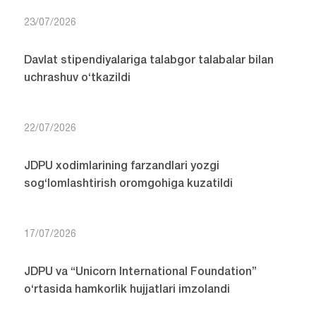
23/07/2026
Davlat stipendiyalariga talabgor talabalar bilan
uchrashuv o‘tkazildi
22/07/2026
JDPU xodimlarining farzandlari yozgi
sog‘lomlashtirish oromgohiga kuzatildi
17/07/2026
JDPU va “Unicorn International Foundation”
o‘rtasida hamkorlik hujjatlari imzolandi