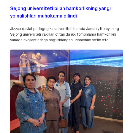
Sejong universiteti bilan hamkorlikning yangi
yo‘nalishlari muhokama qilindi
Jizzax davlat pedagogika universiteti hamda Janubiy Koreyaning
Sejong universiteti vakillari o‘rtasida ikki tomonlama hamkorlikni
yanada rivojlantirishga bag‘ishlangan uchrashuv bo‘lib o‘tdi.