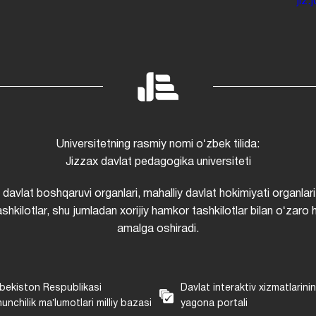
jiz
Universitetning rasmiy nomi oʻzbek tilida:
Jizzax davlat pedagogika universiteti
i davlat boshqaruvi organlari, mahalliy davlat hokimiyati organlari
shkilotlar, shu jumladan xorijiy hamkor tashkilotlar bilan oʻzaro 
amalga oshiradi.
bekiston Respublikasi
Davlat interaktiv xizmatlarini
unchilik maʼlumotlari milliy bazasi
yagona portali