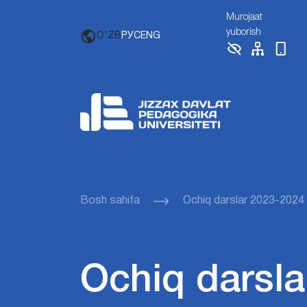
Murojaat
yuborish
O'ZB
РУС
ENG
Bosh sahifa
Ochiq darslar 2023-2024
Ochiq darsla