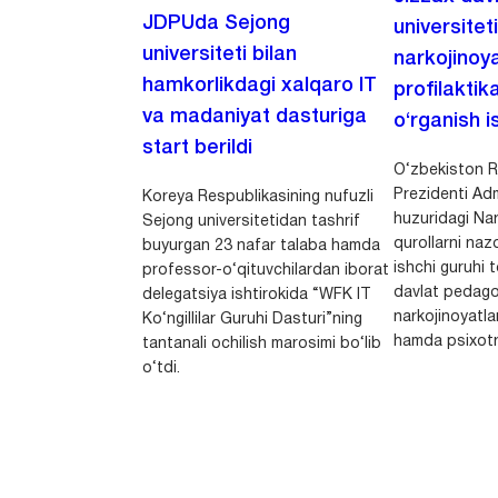
JDPUda Sejong
universitet
universiteti bilan
narkojinoya
hamkorlikdagi xalqaro IT
profilaktik
va madaniyat dasturiga
o‘rganish is
start berildi
O‘zbekiston R
Prezidenti Adm
Koreya Respublikasining nufuzli
huzuridagi Nar
Sejong universitetidan tashrif
qurollarni nazo
buyurgan 23 nafar talaba hamda
ishchi guruhi
professor-o‘qituvchilardan iborat
davlat pedago
delegatsiya ishtirokida “WFK IT
narkojinoyatlar
Ko‘ngillilar Guruhi Dasturi”ning
hamda psixotr
tantanali ochilish marosimi bo‘lib
o‘tdi.