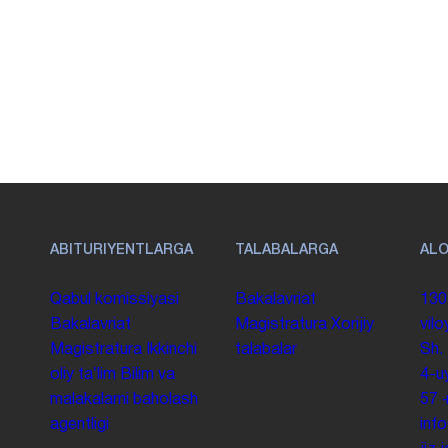
ABITURIYENTLARGA
TALABALARGA
AL
Qabul komissiyasi
Bakalavriat
130
Bakalavriat
Magistratura
Xorijiy
vilo
Magistratura
Ikkinchi
talabalar
Sh.
oliy taʼlim
Bilim va
4-u
malakalarni baholash
57
agentligi
inf