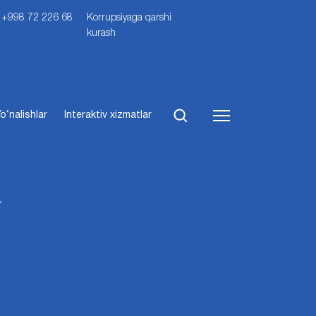
i: +998 72 226 68
Korrupsiyaga qarshi
kurash
o‘nalishlar
Interaktiv xizmatlar
”