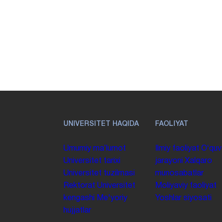
UNIVERSITET HAQIDA
FAOLIYAT
Umumiy maʼlumot
Ilmiy faoliyat
Oʻquv
Universitet tarixi
jarayoni
Xalqaro
Universitet tuzilmasi
munosabatlar
Rektorat
Universitet
Moliyaviy faoliyat
kengashi
Me'yoriy
Yoshlar siyosati
hujjatlar