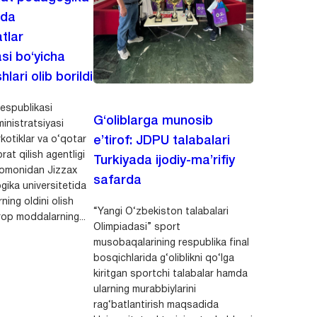
ida
tlar
asi bo‘yicha
hlari olib borildi
espublikasi
G‘oliblarga munosib
inistratsiyasi
kotiklar va o‘qotar
e’tirof: JDPU talabalari
rat qilish agentligi
Turkiyada ijodiy-ma’rifiy
 tomonidan Jizzax
safarda
gika universitetida
ning oldini olish
“Yangi O‘zbekiston talabalari
op moddalarning...
Olimpiadasi” sport
musobaqalarining respublika final
bosqichlarida g‘oliblikni qo‘lga
kiritgan sportchi talabalar hamda
ularning murabbiylarini
rag‘batlantirish maqsadida