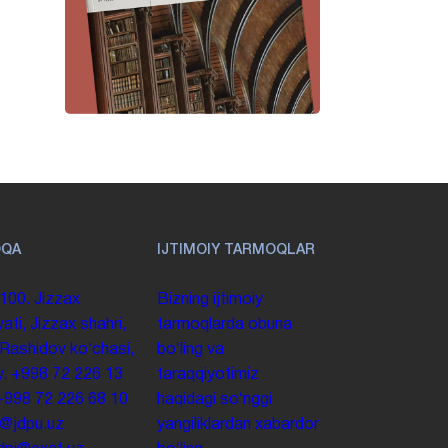
OQA
IJTIMOIY TARMOQLAR
100. Jizzax
Bizning ijtimoiy
yati, Jizzax shahri,
tarmoqlarda obuna
 Rashidov koʻchasi,
boʻling va
y.
+998 72 226 13
taraqqiyotimiz
+998 72 226 68 10
haqidagi soʻnggi
o@jdpu.uz
yangiliklardan xabardor