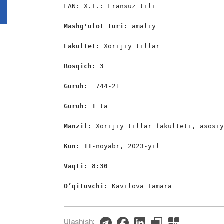
FAN: X.T.: Fransuz tili

Mashg'
ulot turi: 
amaliy

Fakultet:
 Xorijiy tillar

Bosqich: 3
Guruh:  
744-21

Guruh: 1
 ta

Manzil: 
Xorijiy tillar fakulteti, asosiy
Kun: 11
-noyabr, 2023-yil

Vaqti: 8:30
O’qituvchi: 
Kavilova Tamara
Ulashish: