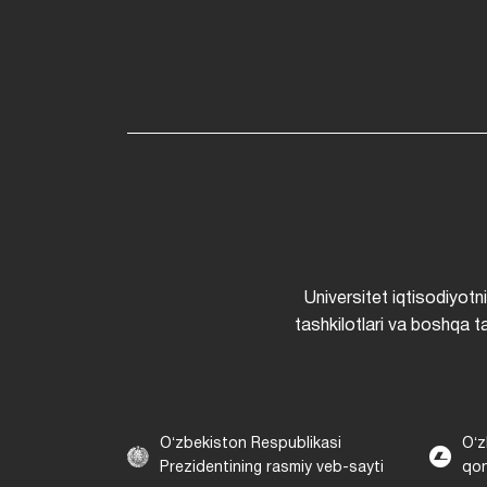
Universitet iqtisodiyotn
tashkilotlari va boshqa ta
Oʻzbekiston Respublikasi
Oʻz
Prezidentining rasmiy veb-sayti
qon