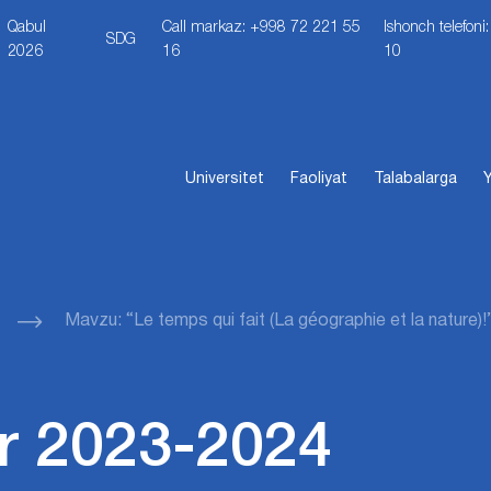
Qabul
Call markaz: +998 72 221 55
Ishonch telefon
SDG
2026
16
10
Universitet
Faoliyat
Talabalarga
Y
Mavzu: “Le temps qui fait (La géographie et la nature)!
r 2023-2024