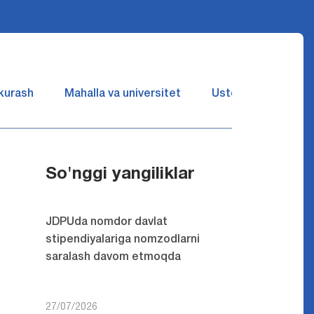
 kurash
Mahalla va universitet
Ustozlar suhbatin 
So'nggi yangiliklar
JDPUda nomdor davlat
stipendiyalariga nomzodlarni
saralash davom etmoqda
27/07/2026