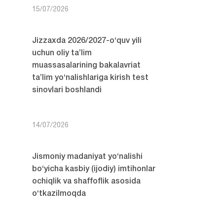
15/07/2026
Jizzaxda 2026/2027-o‘quv yili
uchun oliy ta’lim
muassasalarining bakalavriat
ta’lim yo‘nalishlariga kirish test
sinovlari boshlandi
14/07/2026
Jismoniy madaniyat yo‘nalishi
bo‘yicha kasbiy (ijodiy) imtihonlar
ochiqlik va shaffoflik asosida
o‘tkazilmoqda