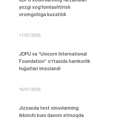
JDPU xodimlarining farzandlari
yozgi sog‘lomlashtirish
oromgohiga kuzatildi
17/07/2026
JDPU va “Unicorn International
Foundation” o‘rtasida hamkorlik
hujjatlari imzolandi
16/07/2026
Jizzaxda test sinovlarining
ikkinchi kuni davom etmoqda