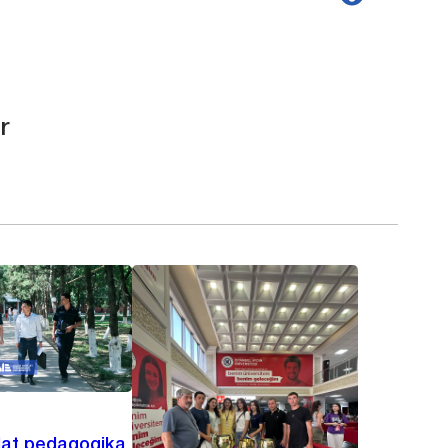
r
lat pedagogika