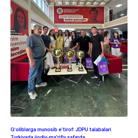
G‘oliblarga munosib e’tirof: JDPU talabalari
Turkiyada ijodiy-ma’rifiy safarda