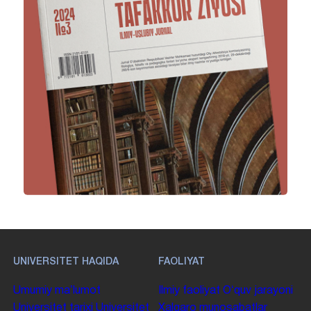
UNIVERSITET HAQIDA
FAOLIYAT
Umumiy maʼlumot
Ilmiy faoliyat
Oʻquv jarayoni
Universitet tarixi
Universitet
Xalqaro munosabatlar