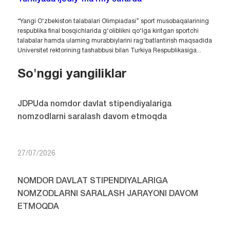
“Yangi O‘zbekiston talabalari Olimpiadasi” sport musobaqalarining
respublika final bosqichlarida g‘oliblikni qo‘lga kiritgan sportchi
talabalar hamda ularning murabbiylarini rag‘batlantirish maqsadida
Universitet rektorining tashabbusi bilan Turkiya Respublikasiga...
So'nggi yangiliklar
JDPUda nomdor davlat stipendiyalariga
nomzodlarni saralash davom etmoqda
27/07/2026
NOMDOR DAVLAT STIPENDIYALARIGA
NOMZODLARNI SARALASH JARAYONI DAVOM
ETMOQDA