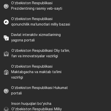
Oʻzbekiston Respublikasi
Prezidentining rasmiy veb-sayti
Oʻzbekiston Respublikasi
qonunchilik maʼlumotlari milliy bazasi
Davlat interaktiv xizmatlarining
yagona portali
Oʻzbekiston Respublikasi Oliy taʼlim,
fan va innovatsiyalar vazirligi
Oʻzbekiston Respublikasi
Maktabgacha va maktab taʼlimi
vazirligi
Oʻzbekiston Respublikasi Hukumat
portali
Inson huquqlari bo‘yicha
O‘zbekiston Respublikasi Milliy