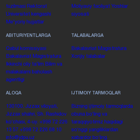
tuzilmasi
Rektorat
Moliyaviy faoliyat
Yoshlar
Universitet kengashi
siyosati
Me'yoriy hujjatlar
ABITURIYENTLARGA
TALABALARGA
Qabul komissiyasi
Bakalavriat
Magistratura
Bakalavriat
Magistratura
Xorijiy talabalar
Ikkinchi oliy taʼlim
Bilim va
malakalarni baholash
agentligi
ALOQA
IJTIMOIY TARMOQLAR
130100. Jizzax viloyati,
Bizning ijtimoiy tarmoqlarda
Jizzax shahri, Sh. Rashidov
obuna boʻling va
koʻchasi, 4-uy.
+998 72 226
taraqqiyotimiz haqidagi
13 57
+998 72 226 68 10
soʻnggi yangiliklardan
info@jdpu.uz
xabardor boʻling.