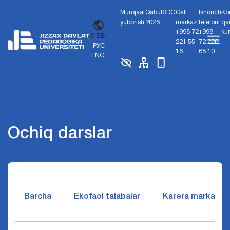
Murojaat
Qabul
SDG
Call
Ishonch
Ko
yuborish
2026
markaz:
telefoni:
qa
+998 72
+998
ku
O'ZB
221 55
72 226
РУС
16
68 10
ENG
Ochiq darslar
Barcha
Ekofaol talabalar
Karera markazi