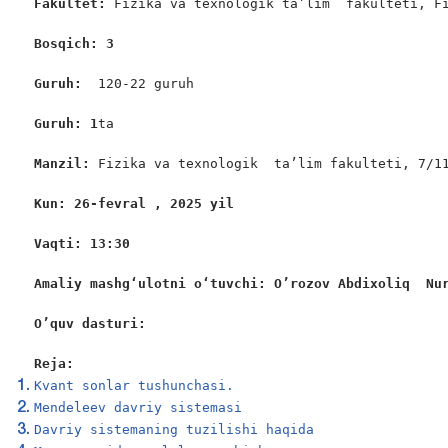
Fakultet:
 Fizika va texnologik ta’lim  fakulteti, Fi
Bosqich: 3
Guruh:  
120-22 guruh

Guruh: 1
ta

Manzil: 
Fizika va texnologik  ta’lim fakulteti, 7/11
Kun: 26-fevral , 2025 yil
Vaqti: 13:30
Amaliy mashgʻulotni oʻtuvchi: O’rozov Abdixoliq  Nu
O’quv dasturi:
Reja:
Kvant sonlar tushunchasi.
Mendeleev davriy sistemasi
Davriy sistemaning tuzilishi haqida