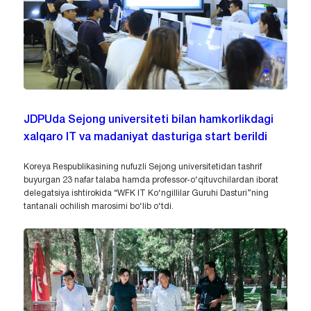
JDPUda Sejong universiteti bilan hamkorlikdagi
xalqaro IT va madaniyat dasturiga start berildi
Koreya Respublikasining nufuzli Sejong universitetidan tashrif
buyurgan 23 nafar talaba hamda professor-o‘qituvchilardan iborat
delegatsiya ishtirokida “WFK IT Ko‘ngillilar Guruhi Dasturi”ning
tantanali ochilish marosimi bo‘lib o‘tdi.