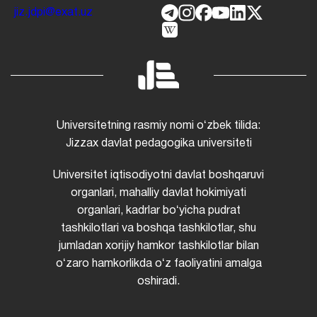
jiz.jdpi@exat.uz
Universitetning rasmiy nomi oʻzbek tilida:
Jizzax davlat pedagogika universiteti
Universitet iqtisodiyotni davlat boshqaruvi
organlari, mahalliy davlat hokimiyati
organlari, kadrlar boʻyicha pudrat
tashkilotlari va boshqa tashkilotlar, shu
jumladan xorijiy hamkor tashkilotlar bilan
oʻzaro hamkorlikda oʻz faoliyatini amalga
oshiradi.