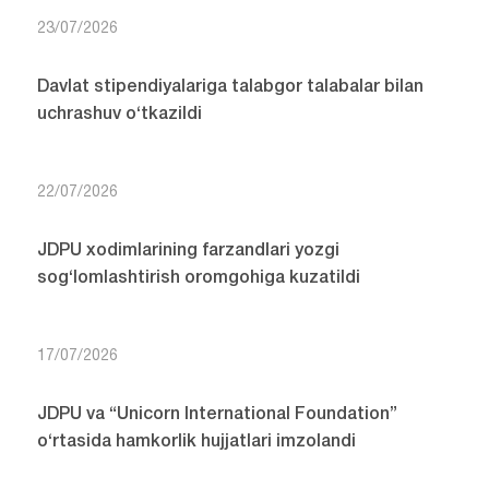
23/07/2026
Davlat stipendiyalariga talabgor talabalar bilan
uchrashuv o‘tkazildi
22/07/2026
JDPU xodimlarining farzandlari yozgi
sog‘lomlashtirish oromgohiga kuzatildi
17/07/2026
JDPU va “Unicorn International Foundation”
o‘rtasida hamkorlik hujjatlari imzolandi