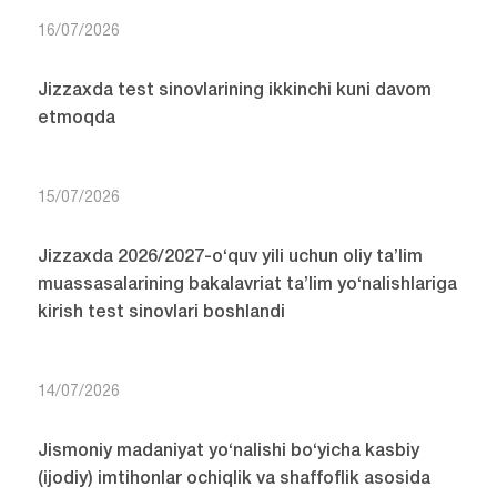
16/07/2026
Jizzaxda test sinovlarining ikkinchi kuni davom
etmoqda
15/07/2026
Jizzaxda 2026/2027-o‘quv yili uchun oliy ta’lim
muassasalarining bakalavriat ta’lim yo‘nalishlariga
kirish test sinovlari boshlandi
14/07/2026
Jismoniy madaniyat yo‘nalishi bo‘yicha kasbiy
(ijodiy) imtihonlar ochiqlik va shaffoflik asosida