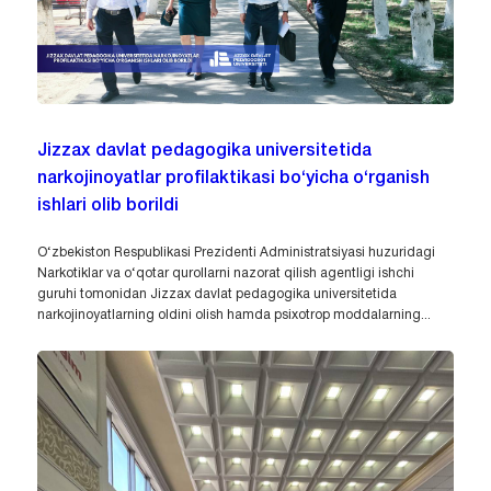
Jizzax davlat pedagogika universitetida
narkojinoyatlar profilaktikasi bo‘yicha o‘rganish
ishlari olib borildi
O‘zbekiston Respublikasi Prezidenti Administratsiyasi huzuridagi
Narkotiklar va o‘qotar qurollarni nazorat qilish agentligi ishchi
guruhi tomonidan Jizzax davlat pedagogika universitetida
narkojinoyatlarning oldini olish hamda psixotrop moddalarning...