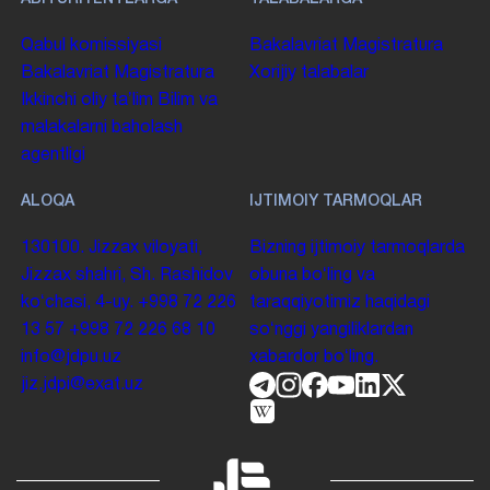
Qabul komissiyasi
Bakalavriat
Magistratura
Bakalavriat
Magistratura
Xorijiy talabalar
Ikkinchi oliy taʼlim
Bilim va
malakalarni baholash
agentligi
ALOQA
IJTIMOIY TARMOQLAR
130100. Jizzax viloyati,
Bizning ijtimoiy tarmoqlarda
Jizzax shahri, Sh. Rashidov
obuna boʻling va
koʻchasi, 4-uy.
+998 72 226
taraqqiyotimiz haqidagi
13 57
+998 72 226 68 10
soʻnggi yangiliklardan
info@jdpu.uz
xabardor boʻling.
jiz.jdpi@exat.uz