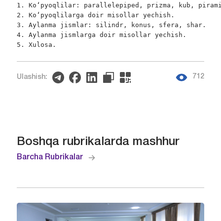
1. Ko‘pyoqlilar: parallelepiped, prizma, kub, pirami
2. Ko‘pyoqlilarga doir misollar yechish.

3. Aylanma jismlar: silindr, konus, sfera, shar.

4. Aylanma jismlarga doir misollar yechish.

5. Xulosa.
712
Ulashish:
Boshqa rubrikalarda mashhur
Barcha Rubrikalar