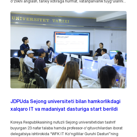
o‘zlikni anglash, tarixiy xotiraga hurmat, vatanparvarlik tuyg‘ularini...
JDPUda Sejong universiteti bilan hamkorlikdagi
xalqaro IT va madaniyat dasturiga start berildi
Koreya Respublikasining nufuzli Sejong universitetidan tashrif
buyurgan 23 nafar talaba hamda professor-o‘qituvchilardan iborat
delegatsiya ishtirokida “WFK IT Ko‘ngillilar Guruhi Dasturi”ning