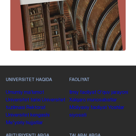
UNIVERSITET HAQIDA
FAOLIYAT
Umumiy maʼlumot
Ilmiy faoliyat
Oʻquv jarayoni
Universitet tarixi
Universitet
Xalqaro munosabatlar
tuzilmasi
Rektorat
Moliyaviy faoliyat
Yoshlar
Universitet kengashi
siyosati
Me'yoriy hujjatlar
ABITURIYENTLARGA
TALABALARGA