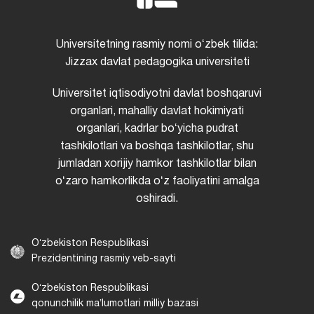
Universitetning rasmiy nomi oʻzbek tilida:
Jizzax davlat pedagogika universiteti
Universitet iqtisodiyotni davlat boshqaruvi
organlari, mahalliy davlat hokimiyati
organlari, kadrlar boʻyicha pudrat
tashkilotlari va boshqa tashkilotlar, shu
jumladan xorijiy hamkor tashkilotlar bilan
oʻzaro hamkorlikda oʻz faoliyatini amalga
oshiradi.
Oʻzbekiston Respublikasi
Prezidentining rasmiy veb-sayti
Oʻzbekiston Respublikasi
qonunchilik maʼlumotlari milliy bazasi