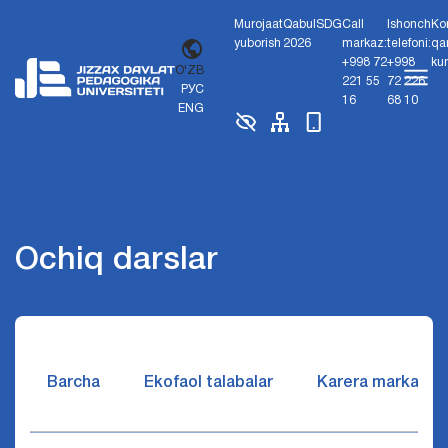
Murojaat
Qabul
SDG
Call
Ishonch
Ko
yuborish
2026
markaz:
telefoni:
qa
+998 72
+998
ku
O'ZB
221 55
72 226
РУС
16
68 10
ENG
Ochiq darslar
Barcha
Ekofaol talabalar
Karera markazi