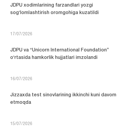
JDPU xodimlarining farzandlari yozgi
sog‘lomlashtirish oromgohiga kuzatildi
17/07/2026
JDPU va “Unicorn International Foundation”
o‘rtasida hamkorlik hujjatlari imzolandi
16/07/2026
Jizzaxda test sinovlarining ikkinchi kuni davom
etmoqda
15/07/2026