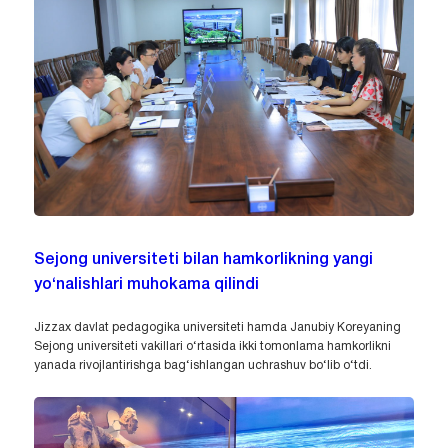
Sejong universiteti bilan hamkorlikning yangi
yo‘nalishlari muhokama qilindi
Jizzax davlat pedagogika universiteti hamda Janubiy Koreyaning
Sejong universiteti vakillari o‘rtasida ikki tomonlama hamkorlikni
yanada rivojlantirishga bag‘ishlangan uchrashuv bo‘lib o‘tdi.