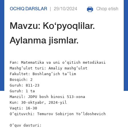
OCHIQ DARSLAR
29/10/2024
Chop etish
|
Mavzu: Ko‘pyoqlilar.
Aylanma jismlar.
Fan: Matematika va uni o‘qitish metodikasi

Mashg‘ulot turi: Amaliy mashg‘ulot

Fakultet: Boshlang‘ich ta’lim

Bosqich: 2

Guruh: 811-23

Guruh: 1 ta

Manzil: JDPU bosh binosi 513-xona

Kun: 30-oktyabr, 2024-yil

Vaqti: 16-30

O‘qituvchi: Temurov Sobirjon Yo‘ldoshevich

O‘quv dasturi:
