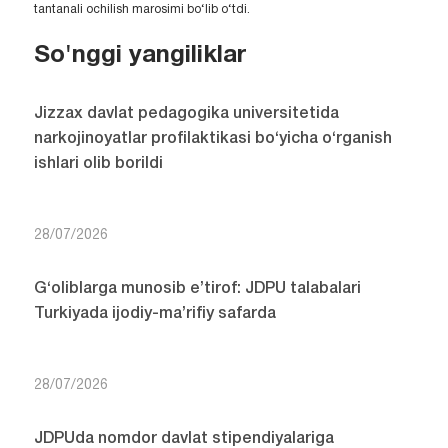
tantanali ochilish marosimi bo‘lib o‘tdi.
So'nggi yangiliklar
Jizzax davlat pedagogika universitetida
narkojinoyatlar profilaktikasi bo‘yicha o‘rganish
ishlari olib borildi
28/07/2026
G‘oliblarga munosib e’tirof: JDPU talabalari
Turkiyada ijodiy-ma’rifiy safarda
28/07/2026
JDPUda nomdor davlat stipendiyalariga