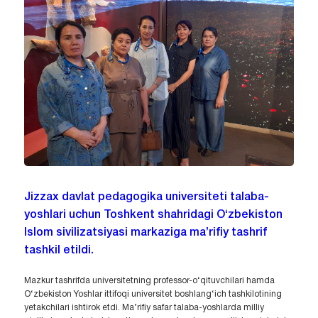
Jizzax davlat pedagogika universiteti talaba-
yoshlari uchun Toshkent shahridagi O‘zbekiston
Islom sivilizatsiyasi markaziga ma’rifiy tashrif
tashkil etildi.
Mazkur tashrifda universitetning professor-o‘qituvchilari hamda
O‘zbekiston Yoshlar ittifoqi universitet boshlang‘ich tashkilotining
yetakchilari ishtirok etdi. Ma’rifiy safar talaba-yoshlarda milliy