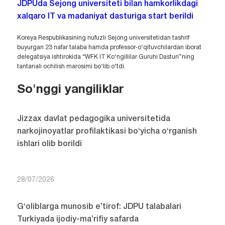
JDPUda Sejong universiteti bilan hamkorlikdagi
xalqaro IT va madaniyat dasturiga start berildi
Koreya Respublikasining nufuzli Sejong universitetidan tashrif
buyurgan 23 nafar talaba hamda professor-o‘qituvchilardan iborat
delegatsiya ishtirokida “WFK IT Ko‘ngillilar Guruhi Dasturi”ning
tantanali ochilish marosimi bo‘lib o‘tdi.
So'nggi yangiliklar
Jizzax davlat pedagogika universitetida
narkojinoyatlar profilaktikasi bo‘yicha o‘rganish
ishlari olib borildi
28/07/2026
G‘oliblarga munosib e’tirof: JDPU talabalari
Turkiyada ijodiy-ma’rifiy safarda