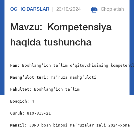
OCHIQ DARSLAR
23/10/2024
Chop etish
|
Mavzu: Kompetensiya
haqida tushuncha
Fan
: Boshlang‘ich ta’lim o‘qituvchisining kompetentl
Mashg‘ulot turi
: ma’ruza mashg‘uloti

Fakultet
: Boshlang‘ich ta’lim

Bosqich
: 4

Guruh:
 810-813-21

Manzil:
 JDPU bosh binosi Ma’ruzalar zali 2024-xona
