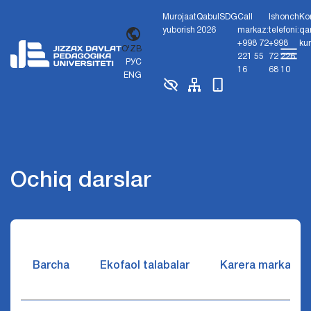
Murojaat
Qabul
SDG
Call
Ishonch
Ko
yuborish
2026
markaz:
telefoni:
qa
+998 72
+998
ku
O'ZB
221 55
72 226
РУС
16
68 10
ENG
Ochiq darslar
Barcha
Ekofaol talabalar
Karera markazi