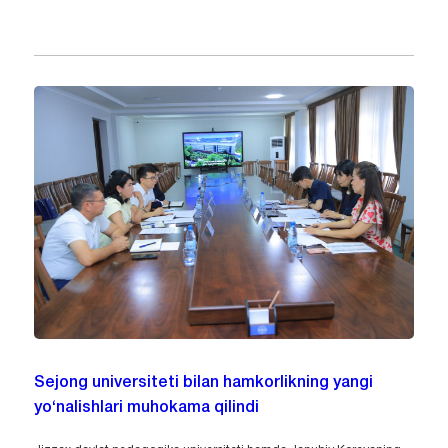
Sejong universiteti bilan hamkorlikning yangi
yo‘nalishlari muhokama qilindi