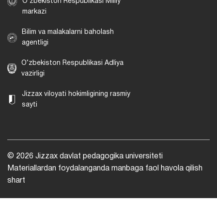
O‘zbekiston Respublikasi Milliy
markazi
Bilim va malakalarni baholash
agentligi
O‘zbekiston Respublikasi Adliya
vazirligi
Jizzax viloyati hokimligining rasmiy
sayti
© 2026 Jizzax davlat pedagogika universiteti
Materiallardan foydalanganda manbaga faol havola qilish
shart