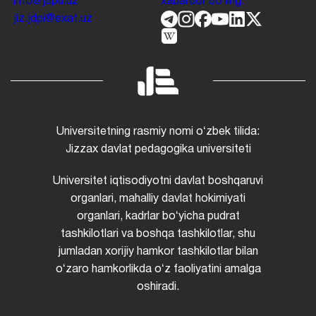
info@jdpu.uz
xabardor boʻling.
jiz.jdpi@exat.uz
Universitetning rasmiy nomi oʻzbek tilida:
Jizzax davlat pedagogika universiteti
Universitet iqtisodiyotni davlat boshqaruvi
organlari, mahalliy davlat hokimiyati
organlari, kadrlar boʻyicha pudrat
tashkilotlari va boshqa tashkilotlar, shu
jumladan xorijiy hamkor tashkilotlar bilan
oʻzaro hamkorlikda oʻz faoliyatini amalga
oshiradi.