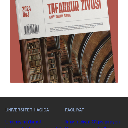
UNIVERSITET HAQIDA
FAOLIYAT
Umumiy maʼlumot
Ilmiy faoliyat
Oʻquv jarayoni