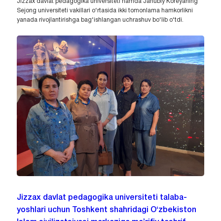
Jizzax davlat pedagogika universiteti hamda Janubiy Koreyaning
Sejong universiteti vakillari o‘rtasida ikki tomonlama hamkorlikni
yanada rivojlantirishga bag‘ishlangan uchrashuv bo‘lib o‘tdi.
Jizzax davlat pedagogika universiteti talaba-
yoshlari uchun Toshkent shahridagi O‘zbekiston