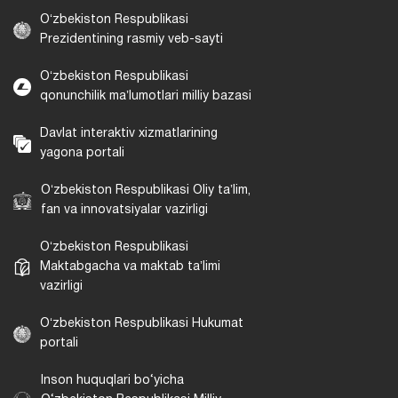
Oʻzbekiston Respublikasi
Prezidentining rasmiy veb-sayti
Oʻzbekiston Respublikasi
qonunchilik maʼlumotlari milliy bazasi
Davlat interaktiv xizmatlarining
yagona portali
Oʻzbekiston Respublikasi Oliy taʼlim,
fan va innovatsiyalar vazirligi
Oʻzbekiston Respublikasi
Maktabgacha va maktab taʼlimi
vazirligi
Oʻzbekiston Respublikasi Hukumat
portali
Inson huquqlari bo‘yicha