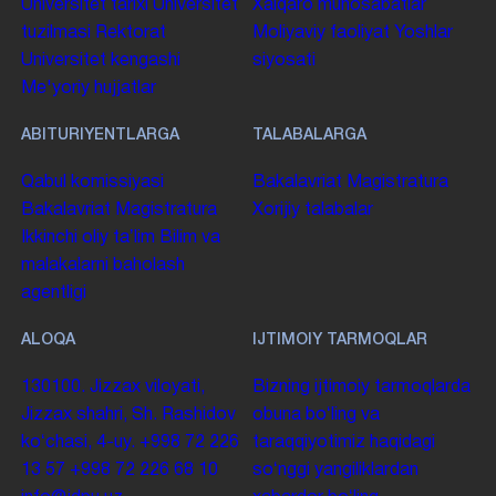
Universitet tarixi
Universitet
Xalqaro munosabatlar
tuzilmasi
Rektorat
Moliyaviy faoliyat
Yoshlar
Universitet kengashi
siyosati
Me'yoriy hujjatlar
ABITURIYENTLARGA
TALABALARGA
Qabul komissiyasi
Bakalavriat
Magistratura
Bakalavriat
Magistratura
Xorijiy talabalar
Ikkinchi oliy taʼlim
Bilim va
malakalarni baholash
agentligi
ALOQA
IJTIMOIY TARMOQLAR
130100. Jizzax viloyati,
Bizning ijtimoiy tarmoqlarda
Jizzax shahri, Sh. Rashidov
obuna boʻling va
koʻchasi, 4-uy.
+998 72 226
taraqqiyotimiz haqidagi
13 57
+998 72 226 68 10
soʻnggi yangiliklardan