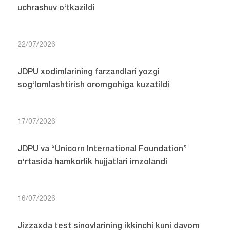
uchrashuv o‘tkazildi
22/07/2026
JDPU xodimlarining farzandlari yozgi
sog‘lomlashtirish oromgohiga kuzatildi
17/07/2026
JDPU va “Unicorn International Foundation”
o‘rtasida hamkorlik hujjatlari imzolandi
16/07/2026
Jizzaxda test sinovlarining ikkinchi kuni davom