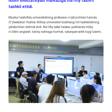
Islom sivilizatsiyasi markaziga ma’rifiy tashrif
tashkil etildi.
Mazkur tashrifda universitetning professor-o‘qituvchilari hamda
O‘zbekiston Yoshlar ittifoqi universitet boshlang‘ich tashkilotining
yetakchilari ishtirok etdi. Ma’rifiy safar talaba-yoshlarda milliy
o‘zlikni anglash, tarixiy xotiraga hurmat, vatanparvarlik tuyg‘ularini...