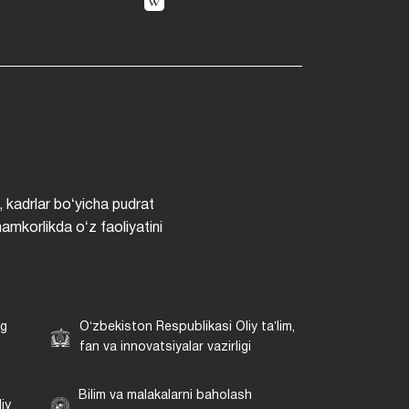
, kadrlar boʻyicha pudrat
hamkorlikda oʻz faoliyatini
ng
Oʻzbekiston Respublikasi Oliy taʼlim,
fan va innovatsiyalar vazirligi
Bilim va malakalarni baholash
iy