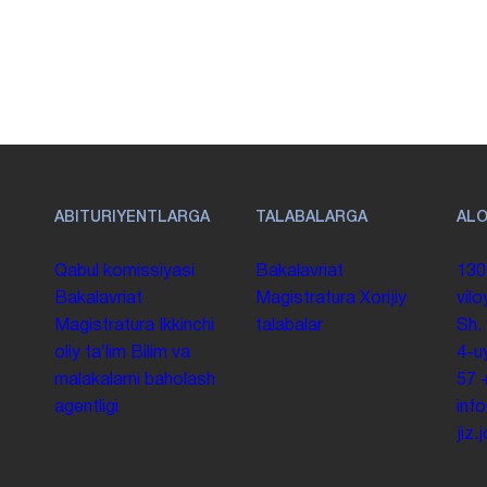
ABITURIYENTLARGA
TALABALARGA
AL
Qabul komissiyasi
Bakalavriat
130
Bakalavriat
Magistratura
Xorijiy
vilo
Magistratura
Ikkinchi
talabalar
Sh.
oliy taʼlim
Bilim va
4-u
malakalarni baholash
57
agentligi
inf
jiz