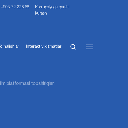
i: +998 72 226 68
Korrupsiyaga qarshi
kurash
o‘nalishlar
Interaktiv xizmatlar
m platformasi topshiriqlari