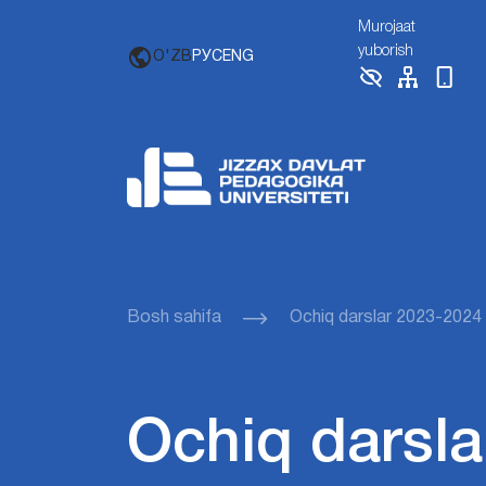
Murojaat
yuborish
O'ZB
РУС
ENG
Bosh sahifa
Ochiq darslar 2023-2024
Ochiq darsla