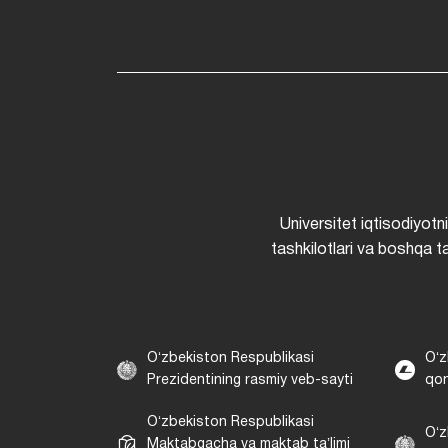
Universitet iqtisodiyotn
tashkilotlari va boshqa ta
Oʻzbekiston Respublikasi
Oʻz
Prezidentining rasmiy veb-sayti
qon
Oʻzbekiston Respublikasi
Oʻz
Maktabgacha va maktab taʼlimi