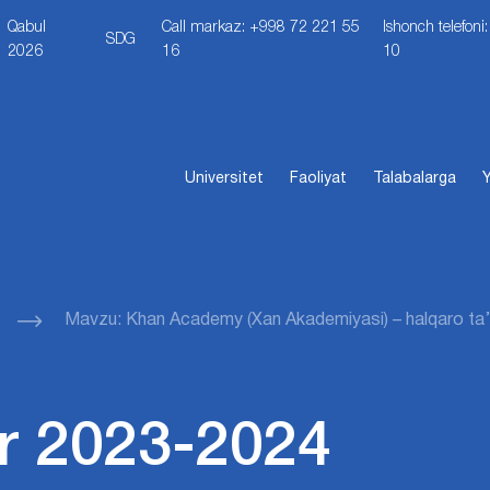
Qabul
Call markaz: +998 72 221 55
Ishonch telefon
SDG
2026
16
10
Universitet
Faoliyat
Talabalarga
Y
Mavzu: Khan Academy (Xan Akademiyasi) – halqaro ta’li
r 2023-2024