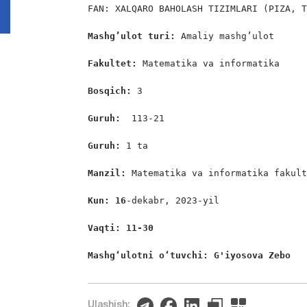
FAN: XALQARO BAHOLASH TIZIMLARI (PIZA, T
Mashg’ulot turi:
 Amaliy mashg’ulot

Fakultet:
 Matematika va informatika

Bosqich: 
3

Guruh:  
113-21

Guruh: 
1 ta

Manzil: 
Matematika va informatika fakult
Kun: 
1
6
-dekabr, 2023-yil

Vaqti: 11-30
Mashgʻulotni oʻtuvchi: G'iyosova Zebo 
Ulashish: