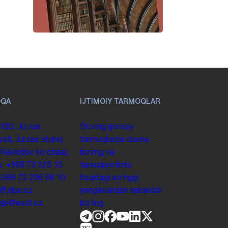
OQA
IJTIMOIY TARMOQLAR
100. Jizzax
Bizning ijtimoiy
yati, Jizzax shahri,
tarmoqlarda obuna
 Rashidov koʻchasi,
boʻling va
y.
+998 72 226 13
taraqqiyotimiz
+998 72 226 68 10
haqidagi soʻnggi
o@jdpu.uz
yangiliklardan xabardor
.jdpi@exat.uz
boʻling.