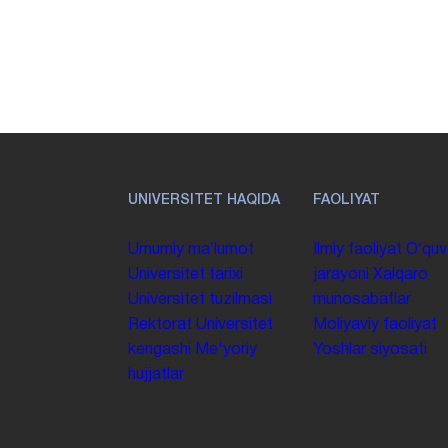
UNIVERSITET HAQIDA
FAOLIYAT
Umumiy maʼlumot
Ilmiy faoliyat
Oʻquv
Universitet tarixi
jarayoni
Xalqaro
Universitet tuzilmasi
munosabatlar
Rektorat
Universitet
Moliyaviy faoliyat
kengashi
Me'yoriy
Yoshlar siyosati
hujjatlar