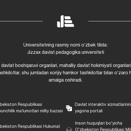
Universitetning rasmiy nomi oʻzbek tilida:
Jizzax davlat pedagogika universiteti
i davlat boshqaruvi organlari, mahalliy davlat hokimiyati organlari
shkilotlar, shu jumladan xorijiy hamkor tashkilotlar bilan oʻzaro 
amalga oshiradi.
bekiston Respublikasi
Davlat interaktiv xizmatlarini
unchilik maʼlumotlari milliy bazasi
yagona portali
Inson huquqlari bo‘yicha
bekiston Respublikasi Hukumat
O‘zbekiston Respublikasi Mill