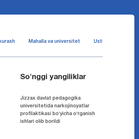
 kurash
Mahalla va universitet
Ustozlar suhbatin 
So'nggi yangiliklar
Jizzax davlat pedagogika
universitetida narkojinoyatlar
profilaktikasi bo‘yicha o‘rganish
ishlari olib borildi