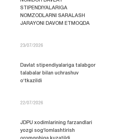
NOMDOR DAVLAT
STIPENDIYALARIGA
NOMZODLARNI SARALASH
JARAYONI DAVOM ETMOQDA
23/07/2026
Davlat stipendiyalariga talabgor
talabalar bilan uchrashuv
o‘tkazildi
22/07/2026
JDPU xodimlarining farzandlari
yozgi sog‘lomlashtirish
oromgohiga kuzatildi