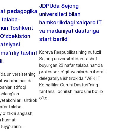
JDPUda Sejong
lat pedagogika
universiteti bilan
i talaba-
hamkorlikdagi xalqaro IT
chun Toshkent
va madaniyat dasturiga
 O‘zbekiston
start berildi
zatsiyasi
Koreya Respublikasining nufuzli
a’rifiy tashrif
Sejong universitetidan tashrif
i.
buyurgan 23 nafar talaba hamda
professor-o‘qituvchilardan iborat
da universitetning
delegatsiya ishtirokida “WFK IT
ituvchilari hamda
Ko‘ngillilar Guruhi Dasturi”ning
shlar ittifoqi
tantanali ochilish marosimi bo‘lib
shlang‘ich
o‘tdi.
yetakchilari ishtirok
safar talaba-
y o‘zlikni anglash,
a hurmat,
uyg‘ularini...