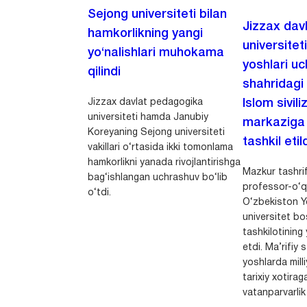
Sejong universiteti bilan
Jizzax dav
hamkorlikning yangi
universitet
yo‘nalishlari muhokama
yoshlari u
qilindi
shahridagi
Jizzax davlat pedagogika
Islom sivili
universiteti hamda Janubiy
markaziga m
Koreyaning Sejong universiteti
tashkil etild
vakillari o‘rtasida ikki tomonlama
hamkorlikni yanada rivojlantirishga
Mazkur tashrif
bag‘ishlangan uchrashuv bo‘lib
professor-o‘q
o‘tdi.
O‘zbekiston Yo
universitet bo
tashkilotining 
etdi. Ma’rifiy 
yoshlarda milli
tarixiy xotirag
vatanparvarlik t