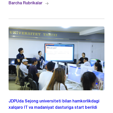
Barcha Rubrikalar
JDPUda Sejong universiteti bilan hamkorlikdagi
xalqaro IT va madaniyat dasturiga start berildi