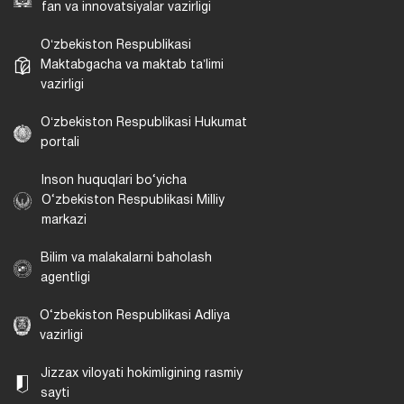
fan va innovatsiyalar vazirligi
Oʻzbekiston Respublikasi
Maktabgacha va maktab taʼlimi
vazirligi
Oʻzbekiston Respublikasi Hukumat
portali
Inson huquqlari bo‘yicha
O‘zbekiston Respublikasi Milliy
markazi
Bilim va malakalarni baholash
agentligi
O‘zbekiston Respublikasi Adliya
vazirligi
Jizzax viloyati hokimligining rasmiy
sayti