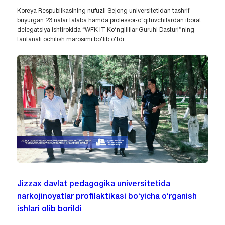
Koreya Respublikasining nufuzli Sejong universitetidan tashrif
buyurgan 23 nafar talaba hamda professor-o‘qituvchilardan iborat
delegatsiya ishtirokida “WFK IT Ko‘ngillilar Guruhi Dasturi”ning
tantanali ochilish marosimi bo‘lib o‘tdi.
Jizzax davlat pedagogika universitetida
narkojinoyatlar profilaktikasi bo‘yicha o‘rganish
ishlari olib borildi