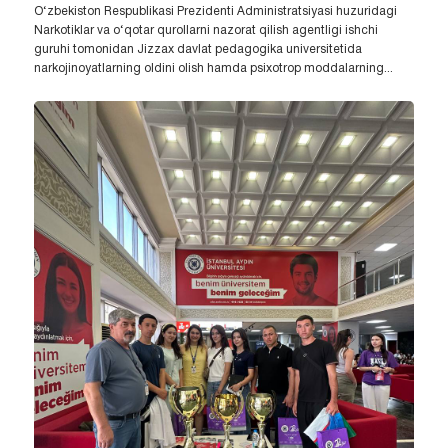
O‘zbekiston Respublikasi Prezidenti Administratsiyasi huzuridagi
Narkotiklar va o‘qotar qurollarni nazorat qilish agentligi ishchi
guruhi tomonidan Jizzax davlat pedagogika universitetida
narkojinoyatlarning oldini olish hamda psixotrop moddalarning...