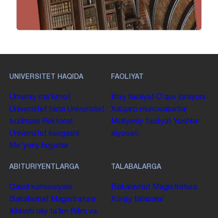
UNIVERSITET HAQIDA
FAOLIYAT
Umumiy maʼlumot
Ilmiy faoliyat
Oʻquv jarayoni
Universitet tarixi
Universitet
Xalqaro munosabatlar
tuzilmasi
Rektorat
Moliyaviy faoliyat
Yoshlar
Universitet kengashi
siyosati
Me'yoriy hujjatlar
ABITURIYENTLARGA
TALABALARGA
Qabul komissiyasi
Bakalavriat
Magistratura
Bakalavriat
Magistratura
Xorijiy talabalar
Ikkinchi oliy taʼlim
Bilim va