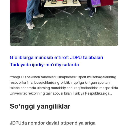
G‘oliblarga munosib e’tirof: JDPU talabalari
Turkiyada ijodiy-ma’rifiy safarda
“Yangi O‘zbekiston talabalari Olimpiadasi” sport musobaqalarining
respublika final bosqichlarida g‘oliblikni qo‘lga kiritgan sportchi
talabalar hamda ularning murabbiylarini rag‘batlantirish maqsadida
Universitet rektorining tashabbusi bilan Turkiya Respublikasiga...
So'nggi yangiliklar
JDPUda nomdor davlat stipendiyalariga