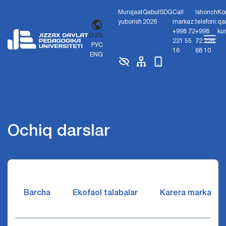
Murojaat
Qabul
SDG
Call
Ishonch
Ko
yuborish
2026
markaz:
telefoni:
qa
+998 72
+998
ku
O'ZB
221 55
72 226
РУС
16
68 10
ENG
Ochiq darslar
Barcha
Ekofaol talabalar
Karera markazi