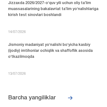
Jizzaxda 2026/2027-o‘quv yili uchun oliy ta’lim
muassasalarining bakalavriat ta’lim yo‘nalishlariga
kirish test sinovlari boshlandi
14/07/2026
Jismoniy madaniyat yo‘nalishi bo‘yicha kasbiy
(ijodiy) imtihonlar ochiqlik va shaffoflik asosida
o‘tkazilmoqda
13/07/2026
Barcha yangiliklar