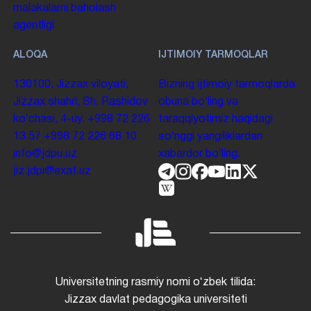
malakalarni baholash
agentligi
ALOQA
IJTIMOIY TARMOQLAR
130100. Jizzax viloyati,
Bizning ijtimoiy tarmoqlarda
Jizzax shahri, Sh. Rashidov
obuna boʻling va
koʻchasi, 4-uy.
+998 72 226
taraqqiyotimiz haqidagi
13 57
+998 72 226 68 10
soʻnggi yangiliklardan
info@jdpu.uz
xabardor boʻling.
jiz.jdpi@exat.uz
Universitetning rasmiy nomi oʻzbek tilida:
Jizzax davlat pedagogika universiteti