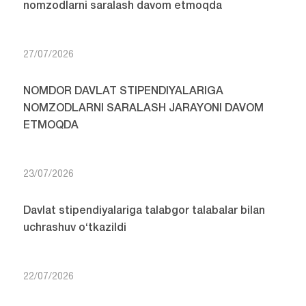
nomzodlarni saralash davom etmoqda
27/07/2026
NOMDOR DAVLAT STIPENDIYALARIGA
NOMZODLARNI SARALASH JARAYONI DAVOM
ETMOQDA
23/07/2026
Davlat stipendiyalariga talabgor talabalar bilan
uchrashuv o‘tkazildi
22/07/2026