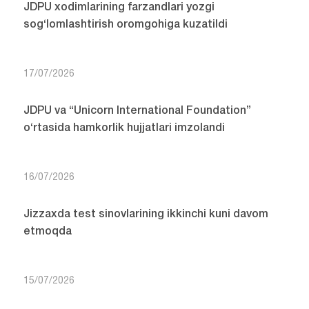
JDPU xodimlarining farzandlari yozgi
sog‘lomlashtirish oromgohiga kuzatildi
17/07/2026
JDPU va “Unicorn International Foundation”
o‘rtasida hamkorlik hujjatlari imzolandi
16/07/2026
Jizzaxda test sinovlarining ikkinchi kuni davom
etmoqda
15/07/2026