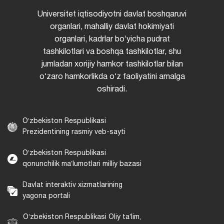
Universitet iqtisodiyotni davlat boshqaruvi
organlari, mahalliy davlat hokimiyati
organlari, kadrlar boʻyicha pudrat
tashkilotlari va boshqa tashkilotlar, shu
jumladan xorijiy hamkor tashkilotlar bilan
oʻzaro hamkorlikda oʻz faoliyatini amalga
oshiradi.
Oʻzbekiston Respublikasi
Prezidentining rasmiy veb-sayti
Oʻzbekiston Respublikasi
qonunchilik maʼlumotlari milliy bazasi
Davlat interaktiv xizmatlarining
yagona portali
Oʻzbekiston Respublikasi Oliy taʼlim,