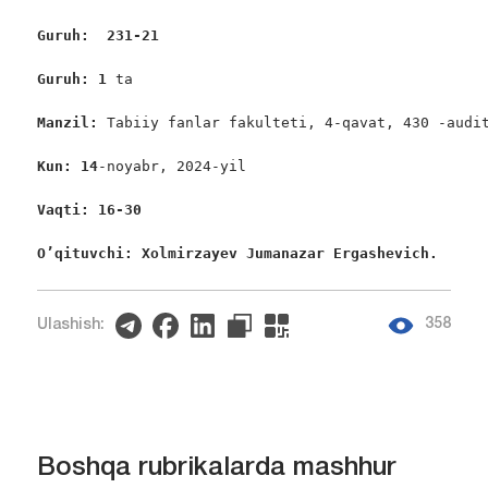
Guruh:  231-21
Guruh: 1
 ta

Manzil: 
Tabiiy fanlar fakulteti, 4-qavat, 430 -audit
Kun: 14
-noyabr, 2024-yil

Vaqti: 16-30
O’qituvchi: Xolmirzayev Jumanazar Ergashevich. 
358
Ulashish:
Boshqa rubrikalarda mashhur