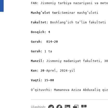
FAN: Jismoniy tarbiya nazariyasi va meto
Mashg’ulot turi:
Seminar mashg’uloti

Fakultet:
 Boshlang’ich ta’lim fakulteti

Bosqich: 4
Guruh:  814-20
Guruh: 
1 ta

Manzil: 
Jismoniy madaniyat fakulteti, 30
Kun: 20
-Aprel, 2024-yil

Vaqti: 15-00
O’qituvchi: Mamanova Aziza Abduxaliq qi
Ulashish: