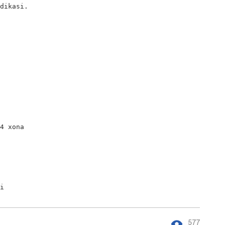
dikasi.

4 xona

zi
577