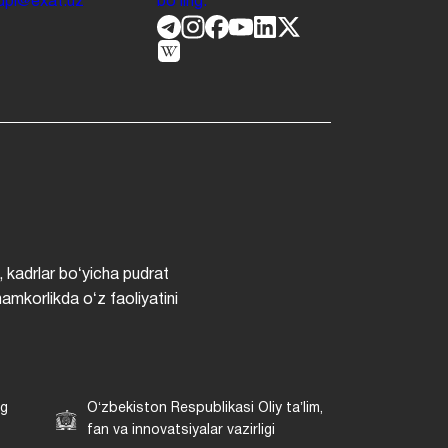
.jdpi@exat.uz
boʻling.
, kadrlar boʻyicha pudrat
hamkorlikda oʻz faoliyatini
ng
Oʻzbekiston Respublikasi Oliy taʼlim,
fan va innovatsiyalar vazirligi