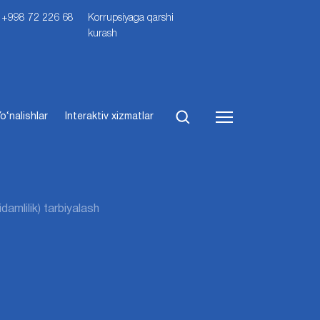
i: +998 72 226 68
Korrupsiyaga qarshi
kurash
o‘nalishlar
Interaktiv xizmatlar
idamlilik) tarbiyalash