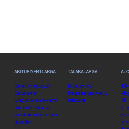
ABITURIYENTLARGA
TALABALARGA
AL
Qabul komissiyasi
Bakalavriat
130
Bakalavriat
Magistratura
Xorijiy
vilo
Magistratura
Ikkinchi
talabalar
Sh.
oliy taʼlim
Bilim va
4-u
malakalarni baholash
57
agentligi
inf