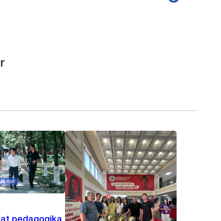
r
lat pedagogika