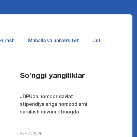
 kurash
Mahalla va universitet
Ustozlar suhbatin 
So'nggi yangiliklar
JDPUda nomdor davlat
stipendiyalariga nomzodlarni
saralash davom etmoqda
27/07/2026