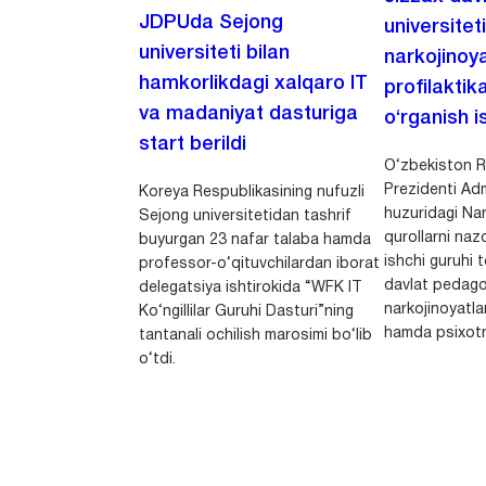
JDPUda Sejong
universitet
universiteti bilan
narkojinoya
hamkorlikdagi xalqaro IT
profilaktik
va madaniyat dasturiga
o‘rganish is
start berildi
O‘zbekiston R
Prezidenti Adm
Koreya Respublikasining nufuzli
huzuridagi Nar
Sejong universitetidan tashrif
qurollarni nazo
buyurgan 23 nafar talaba hamda
ishchi guruhi
professor-o‘qituvchilardan iborat
davlat pedago
delegatsiya ishtirokida “WFK IT
narkojinoyatlar
Ko‘ngillilar Guruhi Dasturi”ning
hamda psixotr
tantanali ochilish marosimi bo‘lib
o‘tdi.