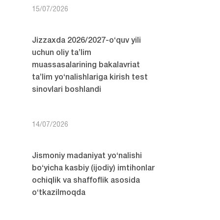
15/07/2026
Jizzaxda 2026/2027-o‘quv yili
uchun oliy ta’lim
muassasalarining bakalavriat
ta’lim yo‘nalishlariga kirish test
sinovlari boshlandi
14/07/2026
Jismoniy madaniyat yo‘nalishi
bo‘yicha kasbiy (ijodiy) imtihonlar
ochiqlik va shaffoflik asosida
o‘tkazilmoqda