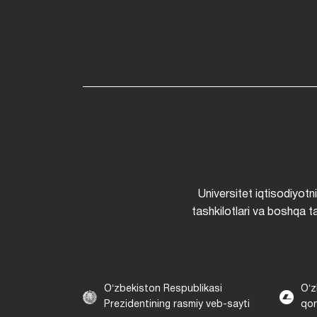
Universitet iqtisodiyotn
tashkilotlari va boshqa ta
Oʻzbekiston Respublikasi
Oʻz
Prezidentining rasmiy veb-sayti
qon