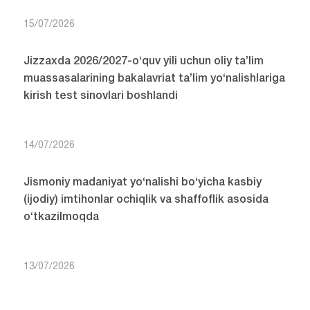
15/07/2026
Jizzaxda 2026/2027-o‘quv yili uchun oliy ta’lim
muassasalarining bakalavriat ta’lim yo‘nalishlariga
kirish test sinovlari boshlandi
14/07/2026
Jismoniy madaniyat yo‘nalishi bo‘yicha kasbiy
(ijodiy) imtihonlar ochiqlik va shaffoflik asosida
o‘tkazilmoqda
13/07/2026