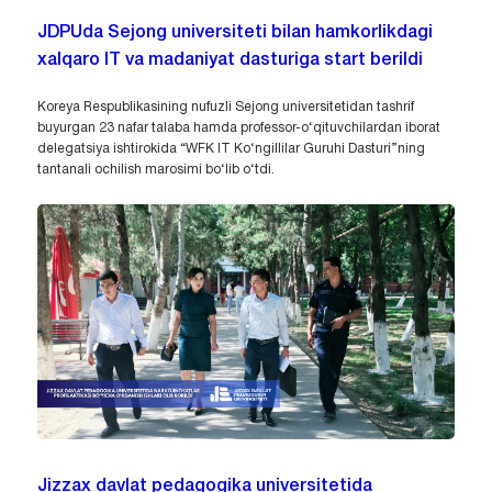
JDPUda Sejong universiteti bilan hamkorlikdagi
xalqaro IT va madaniyat dasturiga start berildi
Koreya Respublikasining nufuzli Sejong universitetidan tashrif
buyurgan 23 nafar talaba hamda professor-o‘qituvchilardan iborat
delegatsiya ishtirokida “WFK IT Ko‘ngillilar Guruhi Dasturi”ning
tantanali ochilish marosimi bo‘lib o‘tdi.
Jizzax davlat pedagogika universitetida