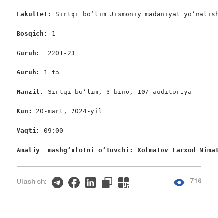
Fakultet:
 Sirtqi bo‘lim Jismoniy madaniyat yo‘nalish
Bosqich: 
1

Guruh:  
2201-23

Guruh: 
1 ta

Manzil: 
Sirtqi bo‘lim, 3-bino, 107-auditoriya

Kun: 
20-mart, 2024-yil

Vaqti: 
09:00

Amaliy  mashgʻulotni oʻtuvchi: Xolmatov Farxod Nima
716
Ulashish: