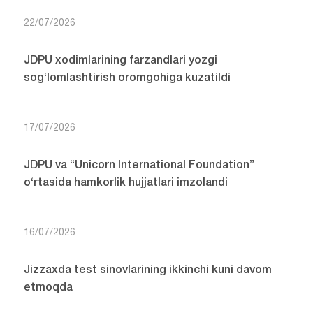
22/07/2026
JDPU xodimlarining farzandlari yozgi
sog‘lomlashtirish oromgohiga kuzatildi
17/07/2026
JDPU va “Unicorn International Foundation”
o‘rtasida hamkorlik hujjatlari imzolandi
16/07/2026
Jizzaxda test sinovlarining ikkinchi kuni davom
etmoqda