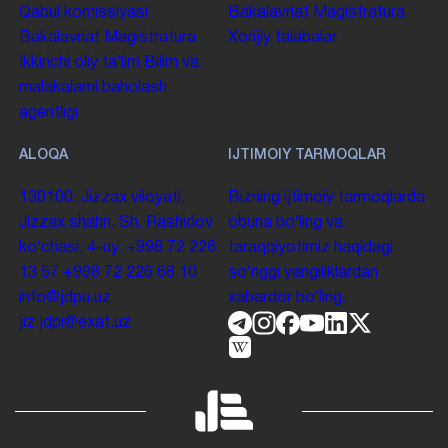
Qabul komissiyasi
Bakalavriat
Magistratura
Bakalavriat
Magistratura
Xorijiy talabalar
Ikkinchi oliy taʼlim
Bilim va
malakalarni baholash
agentligi
ALOQA
IJTIMOIY TARMOQLAR
130100. Jizzax viloyati,
Bizning ijtimoiy tarmoqlarda
Jizzax shahri, Sh. Rashidov
obuna boʻling va
koʻchasi, 4-uy.
+998 72 226
taraqqiyotimiz haqidagi
13 57
+998 72 226 68 10
soʻnggi yangiliklardan
info@jdpu.uz
xabardor boʻling.
jiz.jdpi@exat.uz