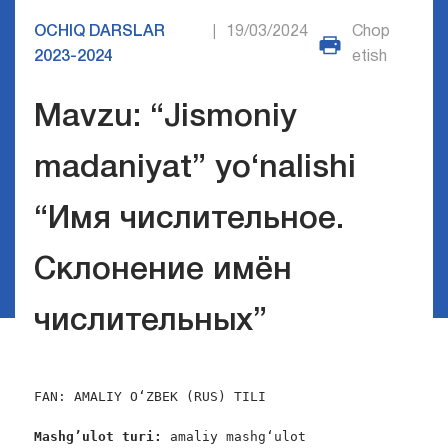
OCHIQ DARSLAR
19/03/2024
Chop
|
2023-2024
etish
Mavzu: “Jismoniy
madaniyat” yo‘nalishi
“Имя числительное.
Склонение имён
числительных”
FAN: AMALIY O‘ZBEK (RUS) TILI

Mashg’ulot turi:
 amaliy mashg‘ulot
