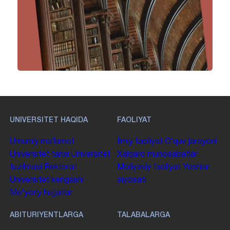
UNIVERSITET HAQIDA
FAOLIYAT
Umumiy maʼlumot
Ilmiy faoliyat
Oʻquv jarayoni
Universitet tarixi
Universitet
Xalqaro munosabatlar
tuzilmasi
Rektorat
Moliyaviy faoliyat
Yoshlar
Universitet kengashi
siyosati
Me'yoriy hujjatlar
ABITURIYENTLARGA
TALABALARGA