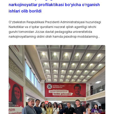
narkojinoyatlar profilaktikasi bo‘yicha o‘rganish
ishlari olib borildi
O‘zbekiston Respublikasi Prezidenti Administratsiyasi huzuridagi
Narkotiklar va o‘qotar qurollarni nazorat qilish agentligi ishchi
guruhi tomonidan Jizzax davlat pedagogika universitetida
narkojinoyatlarning oldini olish hamda psixotrop moddalarning...