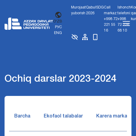
Murojaat
Qabul
SDG
Call
Ishonch
Ko
yuborish
2026
markaz:
telefoni:
qa
+998 72
+998
ku
O'ZB
221 55
72 226
РУС
16
68 10
ENG
Ochiq darslar 2023-2024
Barcha
Ekofaol talabalar
Karera markazi