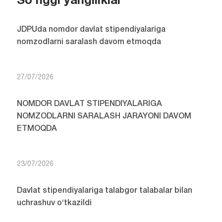
So'nggi yangiliklar
JDPUda nomdor davlat stipendiyalariga
nomzodlarni saralash davom etmoqda
27/07/2026
NOMDOR DAVLAT STIPENDIYALARIGA
NOMZODLARNI SARALASH JARAYONI DAVOM
ETMOQDA
23/07/2026
Davlat stipendiyalariga talabgor talabalar bilan
uchrashuv o‘tkazildi