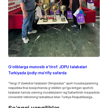
G‘oliblarga munosib e’tirof: JDPU talabalari
Turkiyada ijodiy-ma’rifiy safarda
“Yangi O‘zbekiston talabalari Olimpiadasi” sport musobaqalarining
respublika final bosqichlarida g‘oliblikni qo‘lga kiritgan sportchi
talabalar hamda ularning murabbiylarini rag‘batlantirish maqsadida
Universitet rektorining tashabbusi bilan Turkiya Respublikasiga...