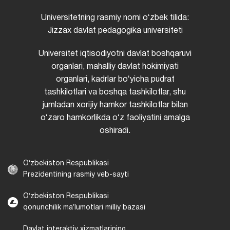
Universitetning rasmiy nomi oʻzbek tilida:
Jizzax davlat pedagogika universiteti
Universitet iqtisodiyotni davlat boshqaruvi
organlari, mahalliy davlat hokimiyati
organlari, kadrlar boʻyicha pudrat
tashkilotlari va boshqa tashkilotlar, shu
jumladan xorijiy hamkor tashkilotlar bilan
oʻzaro hamkorlikda oʻz faoliyatini amalga
oshiradi.
Oʻzbekiston Respublikasi
Prezidentining rasmiy veb-sayti
Oʻzbekiston Respublikasi
qonunchilik maʼlumotlari milliy bazasi
Davlat interaktiv xizmatlarining