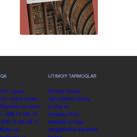
OQA
IJTIMOIY TARMOQLAR
100. Jizzax
Bizning ijtimoiy
yati, Jizzax shahri,
tarmoqlarda obuna
 Rashidov koʻchasi,
boʻling va
y.
+998 72 226 13
taraqqiyotimiz
+998 72 226 68 10
haqidagi soʻnggi
o@jdpu.uz
yangiliklardan xabardor