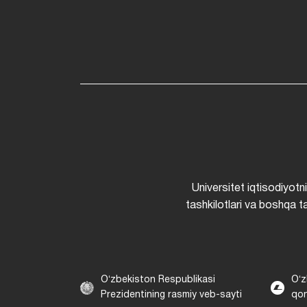
Universitet iqtisodiyotn
tashkilotlari va boshqa ta
Oʻzbekiston Respublikasi
Oʻz
Prezidentining rasmiy veb-sayti
qon