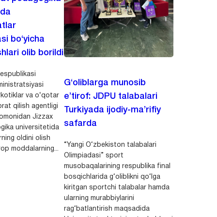
ida
tlar
asi bo‘yicha
hlari olib borildi
espublikasi
G‘oliblarga munosib
inistratsiyasi
kotiklar va o‘qotar
e’tirof: JDPU talabalari
rat qilish agentligi
Turkiyada ijodiy-ma’rifiy
 tomonidan Jizzax
safarda
gika universitetida
ning oldini olish
“Yangi O‘zbekiston talabalari
op moddalarning...
Olimpiadasi” sport
musobaqalarining respublika final
bosqichlarida g‘oliblikni qo‘lga
kiritgan sportchi talabalar hamda
ularning murabbiylarini
rag‘batlantirish maqsadida