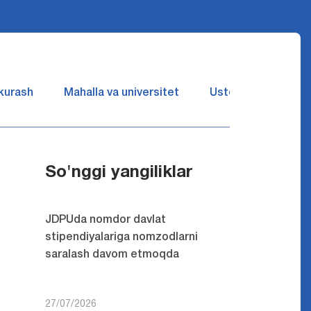
 kurash
Mahalla va universitet
Ustozlar suhbatin 
So'nggi yangiliklar
JDPUda nomdor davlat
stipendiyalariga nomzodlarni
saralash davom etmoqda
27/07/2026