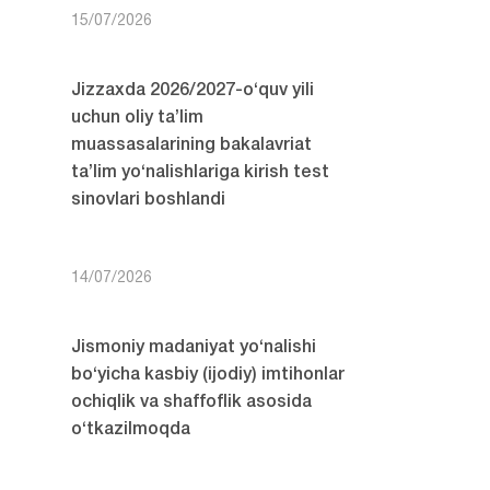
15/07/2026
Jizzaxda 2026/2027-o‘quv yili
uchun oliy ta’lim
muassasalarining bakalavriat
ta’lim yo‘nalishlariga kirish test
sinovlari boshlandi
14/07/2026
Jismoniy madaniyat yo‘nalishi
bo‘yicha kasbiy (ijodiy) imtihonlar
ochiqlik va shaffoflik asosida
o‘tkazilmoqda