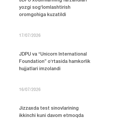
JDPU xodimlarining farzandlari
yozgi sog‘lomlashtirish
oromgohiga kuzatildi
17/07/2026
JDPU va “Unicorn International
Foundation” o‘rtasida hamkorlik
hujjatlari imzolandi
16/07/2026
Jizzaxda test sinovlarining
ikkinchi kuni davom etmoqda