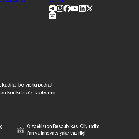
.jdpi@exat.uz
boʻling.
, kadrlar boʻyicha pudrat
hamkorlikda oʻz faoliyatini
ng
Oʻzbekiston Respublikasi Oliy taʼlim,
fan va innovatsiyalar vazirligi