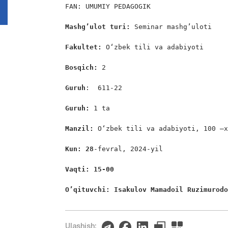
FAN: UMUMIY PEDAGOGIK

Mashg’ulot turi:
 Seminar mashg’uloti

Fakultet:
 O‘zbek tili va adabiyoti

Bosqich: 
2

Guruh
:  611-22

Guruh: 
1 ta

Manzil: 
O‘zbek tili va adabiyoti, 100 –x
Kun: 28
-fevral, 2024-yil

Vaqti: 15-00
O’qituvchi: Isakulov Mamadoil Ruzimurod
Ulashish: