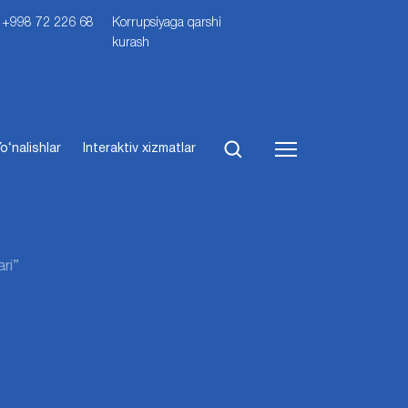
i: +998 72 226 68
Korrupsiyaga qarshi
kurash
o‘nalishlar
Interaktiv xizmatlar
ri”