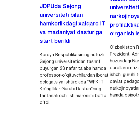
JDPUda Sejong
universitet
universiteti bilan
narkojinoya
hamkorlikdagi xalqaro IT
profilaktik
va madaniyat dasturiga
o‘rganish is
start berildi
O‘zbekiston R
Prezidenti Adm
Koreya Respublikasining nufuzli
huzuridagi Nar
Sejong universitetidan tashrif
qurollarni nazo
buyurgan 23 nafar talaba hamda
ishchi guruhi
professor-o‘qituvchilardan iborat
davlat pedago
delegatsiya ishtirokida “WFK IT
narkojinoyatlar
Ko‘ngillilar Guruhi Dasturi”ning
hamda psixotr
tantanali ochilish marosimi bo‘lib
o‘tdi.