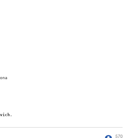
ona

ovich. 
570