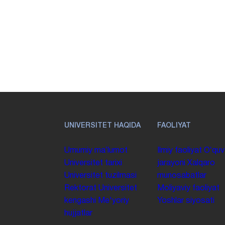
UNIVERSITET HAQIDA
FAOLIYAT
Umumiy maʼlumot
Ilmiy faoliyat
Oʻquv
Universitet tarixi
jarayoni
Xalqaro
Universitet tuzilmasi
munosabatlar
Rektorat
Universitet
Moliyaviy faoliyat
kengashi
Me'yoriy
Yoshlar siyosati
hujjatlar