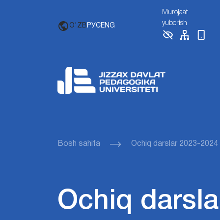
Murojaat
yuborish
O'ZB
РУС
ENG
Bosh sahifa
Ochiq darslar 2023-2024
Ochiq darsla