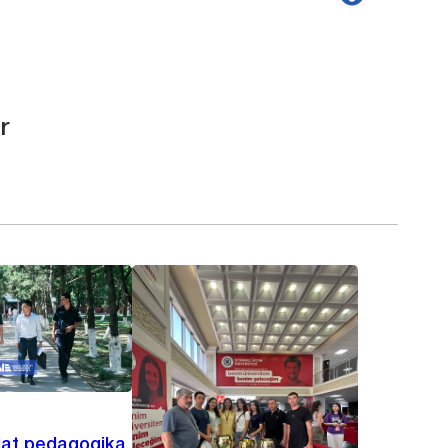
r
lat pedagogika