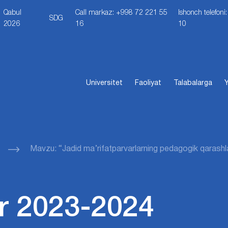
Qabul
Call markaz: +998 72 221 55
Ishonch telefon
SDG
2026
16
10
Universitet
Faoliyat
Talabalarga
Y
Mavzu: “Jadid ma’rifatparvarlarning pedagogik qarashla
r 2023-2024