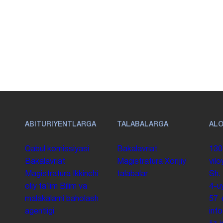
ABITURIYENTLARGA
TALABALARGA
AL
Qabul komissiyasi
Bakalavriat
130
Bakalavriat
Magistratura
Xorijiy
vilo
Magistratura
Ikkinchi
talabalar
Sh.
oliy taʼlim
Bilim va
4-u
malakalarni baholash
57
agentligi
inf