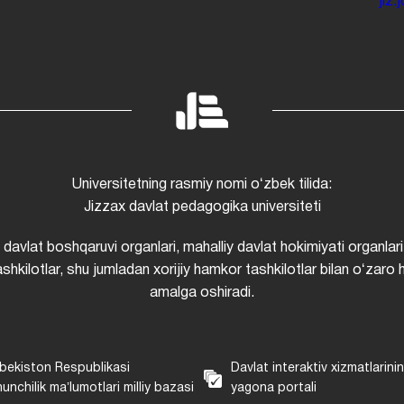
jiz
Universitetning rasmiy nomi oʻzbek tilida:
Jizzax davlat pedagogika universiteti
i davlat boshqaruvi organlari, mahalliy davlat hokimiyati organlari
shkilotlar, shu jumladan xorijiy hamkor tashkilotlar bilan oʻzaro 
amalga oshiradi.
bekiston Respublikasi
Davlat interaktiv xizmatlarini
unchilik maʼlumotlari milliy bazasi
yagona portali