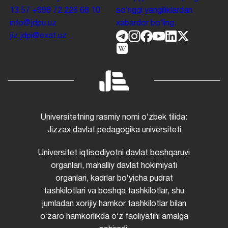
13 57
+998 72 226 68 10
soʻnggi yangiliklardan
info@jdpu.uz
xabardor boʻling.
jiz.jdpi@exat.uz
Universitetning rasmiy nomi oʻzbek tilida:
Jizzax davlat pedagogika universiteti
Universitet iqtisodiyotni davlat boshqaruvi
organlari, mahalliy davlat hokimiyati
organlari, kadrlar boʻyicha pudrat
tashkilotlari va boshqa tashkilotlar, shu
jumladan xorijiy hamkor tashkilotlar bilan
oʻzaro hamkorlikda oʻz faoliyatini amalga