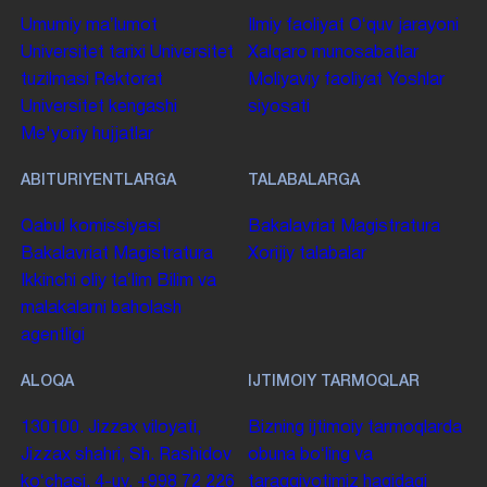
Umumiy maʼlumot
Ilmiy faoliyat
Oʻquv jarayoni
Universitet tarixi
Universitet
Xalqaro munosabatlar
tuzilmasi
Rektorat
Moliyaviy faoliyat
Yoshlar
Universitet kengashi
siyosati
Me'yoriy hujjatlar
ABITURIYENTLARGA
TALABALARGA
Qabul komissiyasi
Bakalavriat
Magistratura
Bakalavriat
Magistratura
Xorijiy talabalar
Ikkinchi oliy taʼlim
Bilim va
malakalarni baholash
agentligi
ALOQA
IJTIMOIY TARMOQLAR
130100. Jizzax viloyati,
Bizning ijtimoiy tarmoqlarda
Jizzax shahri, Sh. Rashidov
obuna boʻling va
koʻchasi, 4-uy.
+998 72 226
taraqqiyotimiz haqidagi