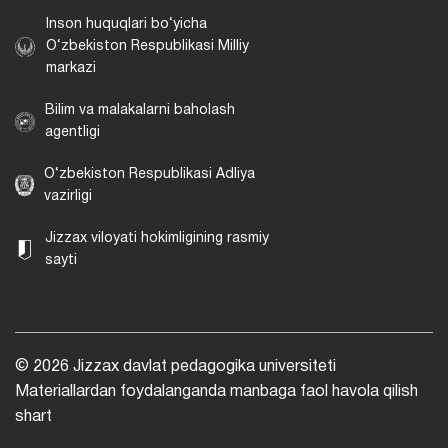
Inson huquqlari bo‘yicha
O‘zbekiston Respublikasi Milliy
markazi
Bilim va malakalarni baholash
agentligi
O‘zbekiston Respublikasi Adliya
vazirligi
Jizzax viloyati hokimligining rasmiy
sayti
© 2026 Jizzax davlat pedagogika universiteti
Materiallardan foydalanganda manbaga faol havola qilish
shart