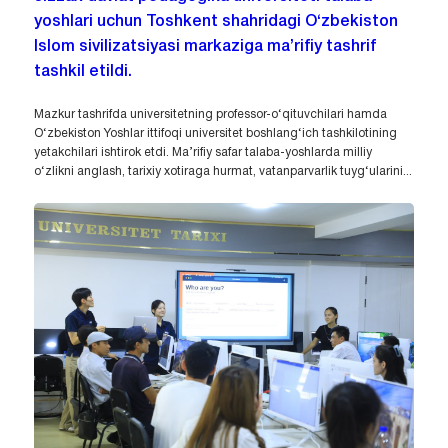
yoshlari uchun Toshkent shahridagi O‘zbekiston
Islom sivilizatsiyasi markaziga ma’rifiy tashrif
tashkil etildi.
Mazkur tashrifda universitetning professor-o‘qituvchilari hamda
O‘zbekiston Yoshlar ittifoqi universitet boshlang‘ich tashkilotining
yetakchilari ishtirok etdi. Ma’rifiy safar talaba-yoshlarda milliy
o‘zlikni anglash, tarixiy xotiraga hurmat, vatanparvarlik tuyg‘ularini...