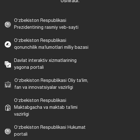
oshiradi.
Oʻzbekiston Respublikasi
Prezidentining rasmiy veb-sayti
Oʻzbekiston Respublikasi
qonunchilik maʼlumotlari milliy bazasi
Davlat interaktiv xizmatlarining
yagona portali
Oʻzbekiston Respublikasi Oliy taʼlim,
fan va innovatsiyalar vazirligi
Oʻzbekiston Respublikasi
Maktabgacha va maktab taʼlimi
vazirligi
Oʻzbekiston Respublikasi Hukumat
portali