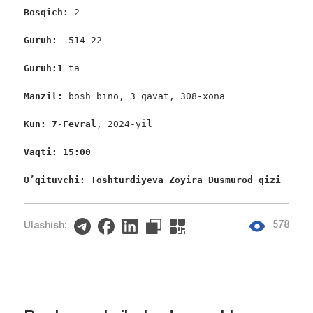
Bosqich: 
2

Guruh:  
514-22

Guruh:1
 ta                                          
Manzil: 
bosh bino, 3 qavat, 308-xona

Kun: 7-Fevral
, 2024-yil

Vaqti: 15:00 
O’qituvchi: Toshturdiyeva Zoyira Dusmurod qizi
578
Ulashish: