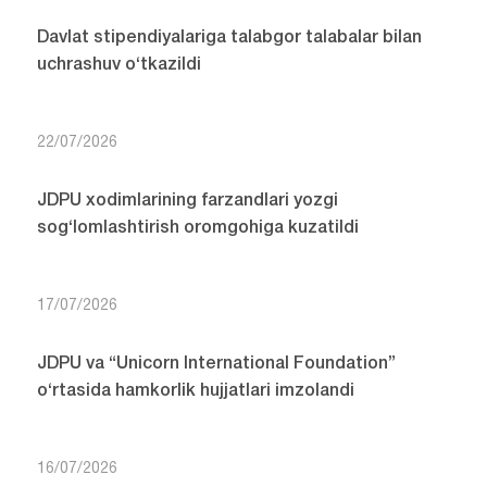
Davlat stipendiyalariga talabgor talabalar bilan
uchrashuv o‘tkazildi
22/07/2026
JDPU xodimlarining farzandlari yozgi
sog‘lomlashtirish oromgohiga kuzatildi
17/07/2026
JDPU va “Unicorn International Foundation”
o‘rtasida hamkorlik hujjatlari imzolandi
16/07/2026