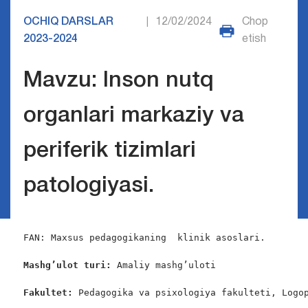
OCHIQ DARSLAR
12/02/2024
Chop
|
2023-2024
etish
Mavzu: Inson nutq
organlari markaziy va
periferik tizimlari
patologiyasi.
FAN: Maxsus pedagogikaning  klinik asoslari.

Mashg’ulot turi:
 Amaliy mashg’uloti

Fakultet:
 Pedagogika va psixologiya fakulteti, Logop