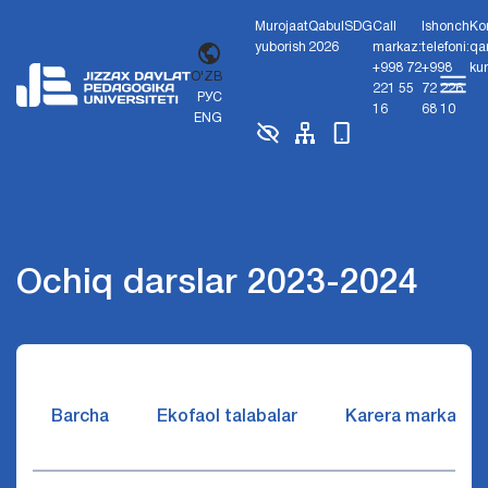
Murojaat
Qabul
SDG
Call
Ishonch
Ko
yuborish
2026
markaz:
telefoni:
qa
+998 72
+998
ku
O'ZB
221 55
72 226
РУС
16
68 10
ENG
Ochiq darslar 2023-2024
Barcha
Ekofaol talabalar
Karera markazi