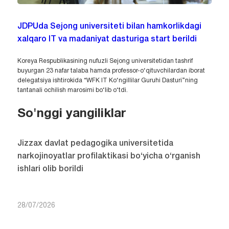
JDPUda Sejong universiteti bilan hamkorlikdagi
xalqaro IT va madaniyat dasturiga start berildi
Koreya Respublikasining nufuzli Sejong universitetidan tashrif
buyurgan 23 nafar talaba hamda professor-o‘qituvchilardan iborat
delegatsiya ishtirokida “WFK IT Ko‘ngillilar Guruhi Dasturi”ning
tantanali ochilish marosimi bo‘lib o‘tdi.
So'nggi yangiliklar
Jizzax davlat pedagogika universitetida
narkojinoyatlar profilaktikasi bo‘yicha o‘rganish
ishlari olib borildi
28/07/2026