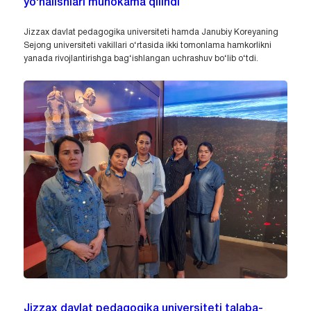
yo‘nalishlari muhokama qilindi
Jizzax davlat pedagogika universiteti hamda Janubiy Koreyaning
Sejong universiteti vakillari o‘rtasida ikki tomonlama hamkorlikni
yanada rivojlantirishga bag‘ishlangan uchrashuv bo‘lib o‘tdi.
Jizzax davlat pedagogika universiteti talaba-