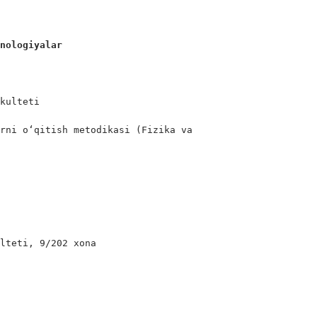
xnologiyalar
kulteti

rni o‘qitish metodikasi (Fizika va        

lteti, 9/202 xona
