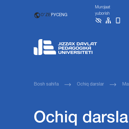
Murojaat
yuborish
O'ZB
РУС
ENG
Bosh sahifa
Ochiq darslar
Mav
Ochiq darsla