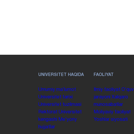
UNIVERSITET HAQIDA
FAOLIYAT
Umumiy maʼlumot
Ilmiy faoliyat
Oʻquv
Universitet tarixi
jarayoni
Xalqaro
Universitet tuzilmasi
munosabatlar
Rektorat
Universitet
Moliyaviy faoliyat
kengashi
Me'yoriy
Yoshlar siyosati
hujjatlar