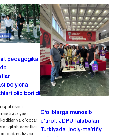
lat pedagogika
ida
tlar
asi bo‘yicha
hlari olib borildi
espublikasi
G‘oliblarga munosib
inistratsiyasi
kotiklar va o‘qotar
e’tirof: JDPU talabalari
rat qilish agentligi
Turkiyada ijodiy-ma’rifiy
 tomonidan Jizzax