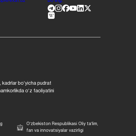
.jdpi@exat.uz
boʻling.
, kadrlar boʻyicha pudrat
hamkorlikda oʻz faoliyatini
ng
Oʻzbekiston Respublikasi Oliy taʼlim,
fan va innovatsiyalar vazirligi