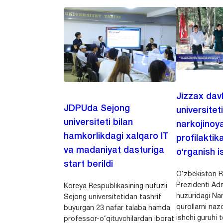
Jizzax dav
JDPUda Sejong
universitet
universiteti bilan
narkojinoya
hamkorlikdagi xalqaro IT
profilaktik
va madaniyat dasturiga
o‘rganish is
start berildi
O‘zbekiston R
Prezidenti Adm
Koreya Respublikasining nufuzli
huzuridagi Nar
Sejong universitetidan tashrif
qurollarni nazo
buyurgan 23 nafar talaba hamda
ishchi guruhi
professor-o‘qituvchilardan iborat