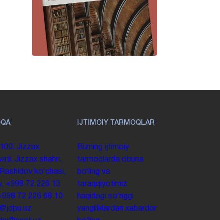
OQA
IJTIMOIY TARMOQLAR
100. Jizzax
Bizning ijtimoiy
yati, Jizzax shahri,
tarmoqlarda obuna
 Rashidov koʻchasi,
boʻling va
y.
+998 72 226 13
taraqqiyotimiz
+998 72 226 68 10
haqidagi soʻnggi
o@jdpu.uz
yangiliklardan xabardor