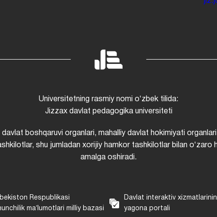
jiz
Universitetning rasmiy nomi oʻzbek tilida:
Jizzax davlat pedagogika universiteti
i davlat boshqaruvi organlari, mahalliy davlat hokimiyati organlari
shkilotlar, shu jumladan xorijiy hamkor tashkilotlar bilan oʻzaro 
amalga oshiradi.
bekiston Respublikasi
Davlat interaktiv xizmatlarini
unchilik maʼlumotlari milliy bazasi
yagona portali