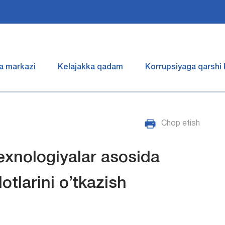
a markazi
Kelajakka qadam
Korrupsiyaga qarshi
Chop etish
exnologiyalar asosida
otlarini o’tkazish