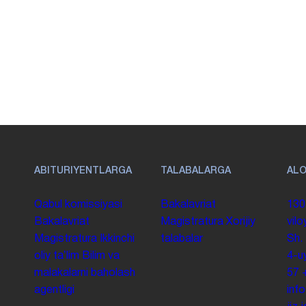
ABITURIYENTLARGA
TALABALARGA
AL
Qabul komissiyasi
Bakalavriat
130
Bakalavriat
Magistratura
Xorijiy
vilo
Magistratura
Ikkinchi
talabalar
Sh.
oliy taʼlim
Bilim va
4-u
malakalarni baholash
57
agentligi
inf