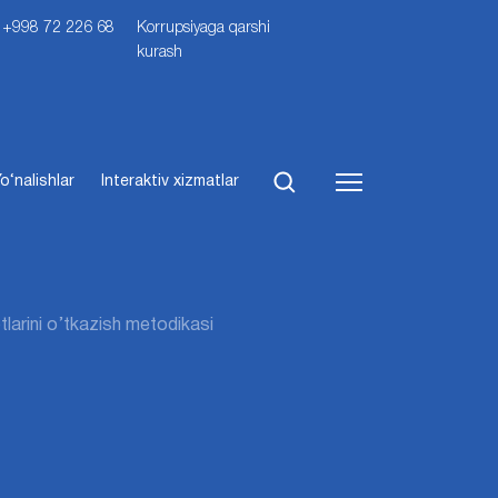
i: +998 72 226 68
Korrupsiyaga qarshi
kurash
o‘nalishlar
Interaktiv xizmatlar
larini o’tkazish metodikasi