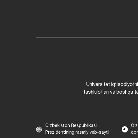
Universitet iqtisodiyotn
tashkilotlari va boshqa ta
Oʻzbekiston Respublikasi
Oʻz
Prezidentining rasmiy veb-sayti
qon