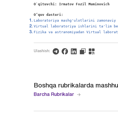
O`qituvchi: Irmatov Fozil Muminovich
O‘quv dasturi:
Lаborаtoriya mаshg'ulotlаrini zаmonаviy
Virtuаl lаborаtoriya ishlаrini tа'lim b
Fizika va astranomiyadan Virtuаl lаborа
Ulashish:
Boshqa rubrikalarda mashhu
Barcha Rubrikalar