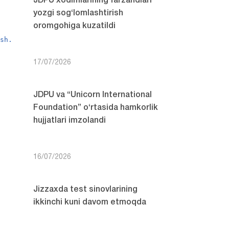
JDPU xodimlarining farzandlari
yozgi sog‘lomlashtirish
oromgohiga kuzatildi
ish.
17/07/2026
JDPU va “Unicorn International
Foundation” o‘rtasida hamkorlik
hujjatlari imzolandi
16/07/2026
Jizzaxda test sinovlarining
ikkinchi kuni davom etmoqda