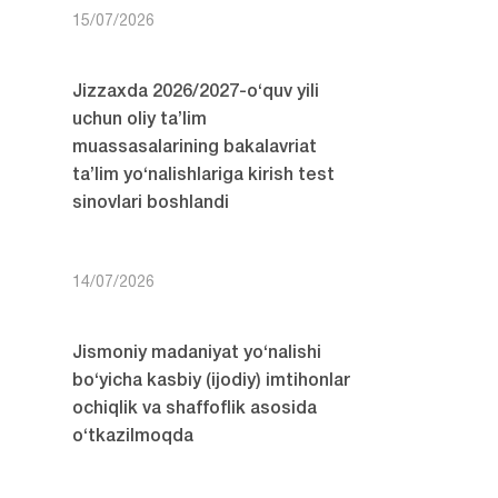
15/07/2026
Jizzaxda 2026/2027-o‘quv yili
uchun oliy ta’lim
muassasalarining bakalavriat
ta’lim yo‘nalishlariga kirish test
sinovlari boshlandi
14/07/2026
Jismoniy madaniyat yo‘nalishi
bo‘yicha kasbiy (ijodiy) imtihonlar
ochiqlik va shaffoflik asosida
o‘tkazilmoqda