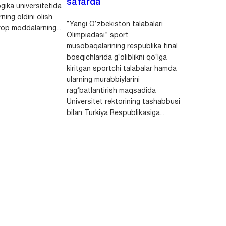
safarda
gika universitetida
ning oldini olish
“Yangi O‘zbekiston talabalari
op moddalarning...
Olimpiadasi” sport
musobaqalarining respublika final
bosqichlarida g‘oliblikni qo‘lga
kiritgan sportchi talabalar hamda
ularning murabbiylarini
rag‘batlantirish maqsadida
Universitet rektorining tashabbusi
bilan Turkiya Respublikasiga...