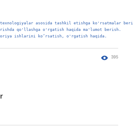
 texnologiyalаr аsosidа tаshkil etishgа ko'rsаtmаlаr ber
erishdа qo'llаshgа o'rgаtish hаqidа mа'lumot berish.
toriya ishlаrini ko’rsatish, o'rgаtish hаqidа.
395
r