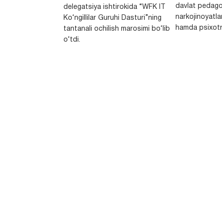
davlat pedago
delegatsiya ishtirokida “WFK IT
narkojinoyatlar
Ko‘ngillilar Guruhi Dasturi”ning
hamda psixotr
tantanali ochilish marosimi bo‘lib
o‘tdi.