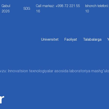
Qabul
Call markaz: +998 72 221 55
Ishonch telefon
SDG
2026
16
10
Universitet
Faoliyat
Talabalarga
Y
zu: Innovatsion texnologiyalar asosida laboratoriya mashg’ulot
r